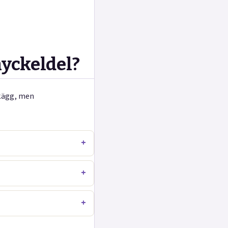
nyckeldel?
skägg, men