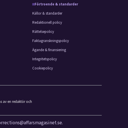
Förtroende & standarder
Källor & standarder
Redaktionell policy
Rättelsepolicy
Faktagranskningspolicy
Ägande & finansiering
Integritetspolicy
Cookiepolicy
as av en redaktör och
orrections@affarsmagasinet.se
.