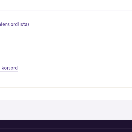
ens ordlista)
d korsord