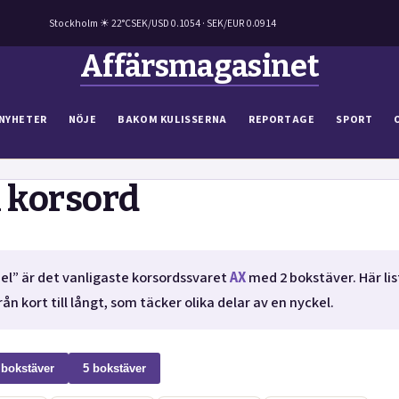
Stockholm ☀ 22°C
SEK/USD 0.1054 · SEK/EUR 0.0914
Affärsmagasinet
NYHETER
NÖJE
BAKOM KULISSERNA
REPORTAGE
SPORT
 korsord
el” är det vanligaste korsordssvaret
AX
med 2 bokstäver. Här lis
ån kort till långt, som täcker olika delar av en nyckel.
 bokstäver
5 bokstäver