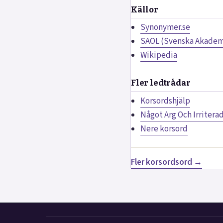
Källor
Synonymer.se
SAOL (Svenska Akademi
Wikipedia
Fler ledtrådar
Korsordshjälp
Något Arg Och Irritera
Nere korsord
Fler korsordsord →