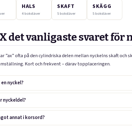
D
HALS
SKAFT
SKÄGG
ver
4 bokstäver
5 bokstäver
5 bokstäver
X det vanligaste svaret för 
r ”ax” ofta på den cylindriska delen mellan nyckelns skaft och 
mställning. Kort och frekvent – därav topplaceringen.
i en nyckel?
ör nyckeldel?
got annat i korsord?