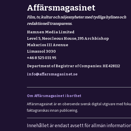
Affärsmagasinet
Film, tv, kultur och nöjesnyheter med tydliga bylines och
redaktionell transparens.
Hamnen Media Limited
Level 5, Neocleous House, 195 Archbishop
Makarios III Avenue
Limassol 3030
+46 8 525 031 95
Department of Registrar of Companies: HE 428112
info@affarsmagasinet.se
Om Affärsmagasinet i korthet
Affärsmagasinet är en oberoende svensk digital utgivare med fokus 
faktagranskas innan publicering.
Innehållet är endast avsett för allmän information