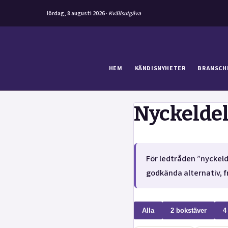
lördag, 8 augusti 2026 ·
Kvällsutgåva
Hoppa
till
innehåll
HEM
KÄNDISNYHETER
BRANSCH
Nyckeldel
För ledtråden ”nyckeld
godkända alternativ, fr
Alla
2 bokstäver
4