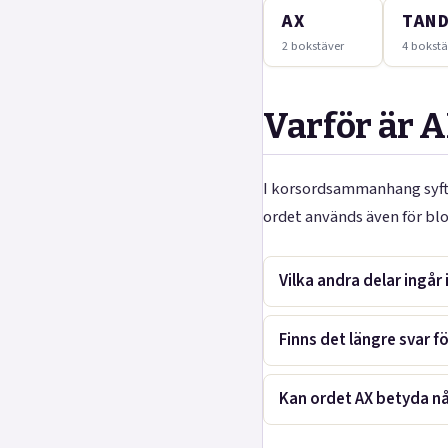
AX
TAN
2 bokstäver
4 bokstä
Varför är A
I korsordsammanhang syfta
ordet används även för blo
Vilka andra delar ingår 
Finns det längre svar f
Kan ordet AX betyda nå