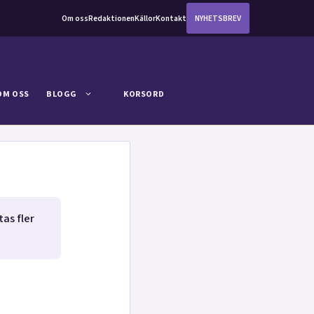
Om oss
Redaktionen
Källor
Kontakt
NYHETSBREV
OM OSS
BLOGG
KORSORD
tas fler