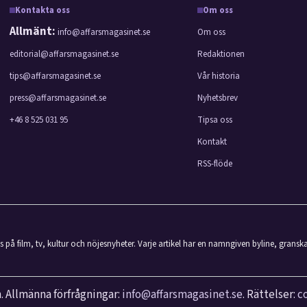
Kontakta oss
Om oss
Allmänt:
info@affarsmagasinet.se
Om oss
editorial@affarsmagasinet.se
Redaktionen
tips@affarsmagasinet.se
Vår historia
press@affarsmagasinet.se
Nyhetsbrev
+46 8 525 031 95
Tipsa oss
Kontakt
RSS-flöde
på film, tv, kultur och nöjesnyheter. Varje artikel har en namngiven byline, gransk
. Allmänna förfrågningar:
info@affarsmagasinet.se
. Rättelser:
c