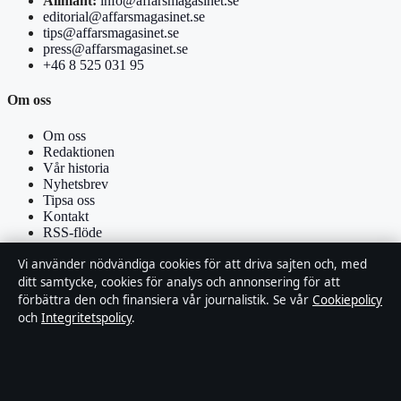
Allmänt:
info@affarsmagasinet.se
editorial@affarsmagasinet.se
tips@affarsmagasinet.se
press@affarsmagasinet.se
+46 8 525 031 95
Om oss
Om oss
Redaktionen
Vår historia
Nyhetsbrev
Tipsa oss
Kontakt
RSS-flöde
Vi använder nödvändiga cookies för att driva sajten och, med
Förtroende & standarder
ditt samtycke, cookies för analys och annonsering för att
förbättra den och finansiera vår journalistik. Se vår
Cookiepolicy
Källor & standarder
och
Integritetspolicy
.
Redaktionell policy
Rättelsepolicy
Faktagranskningspolicy
Ägande & finansiering
Integritetspolicy
Cookiepolicy