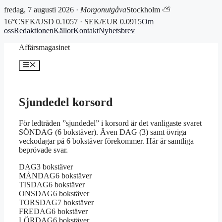
fredag, 7 augusti 2026 ·
Morgonutgåva
Stockholm ⛅
16°C
SEK/USD 0.1057 · SEK/EUR 0.0915
Om
oss
Redaktionen
Källor
Kontakt
Nyhetsbrev
Hoppa
Affärsmagasinet
till
innehåll
Meny
Sjundedel korsord
För ledtråden ”sjundedel” i korsord är det vanligaste svaret
SÖNDAG (6 bokstäver). Även DAG (3) samt övriga
veckodagar på 6 bokstäver förekommer. Här är samtliga
beprövade svar.
DAG
3 bokstäver
MÅNDAG
6 bokstäver
TISDAG
6 bokstäver
ONSDAG
6 bokstäver
TORSDAG
7 bokstäver
FREDAG
6 bokstäver
LÖRDAG
6 bokstäver