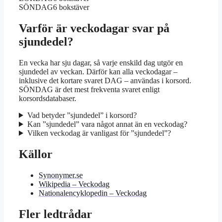
SÖNDAG
6 bokstäver
Varför är veckodagar svar på
sjundedel?
En vecka har sju dagar, så varje enskild dag utgör en
sjundedel av veckan. Därför kan alla veckodagar –
inklusive det kortare svaret DAG – användas i korsord.
SÖNDAG är det mest frekventa svaret enligt
korsordsdatabaser.
Vad betyder ”sjundedel” i korsord?
Kan ”sjundedel” vara något annat än en veckodag?
Vilken veckodag är vanligast för ”sjundedel”?
Källor
Synonymer.se
Wikipedia – Veckodag
Nationalencyklopedin – Veckodag
Fler ledtrådar