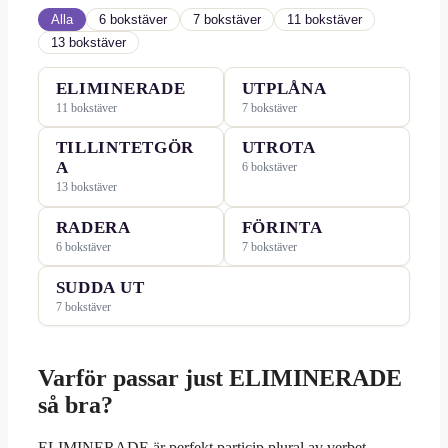
Alla
6 bokstäver
7 bokstäver
11 bokstäver
13 bokstäver
ELIMINERADE
UTPLÅNA
11 bokstäver
7 bokstäver
TILLINTETGÖR
UTROTA
A
6 bokstäver
13 bokstäver
RADERA
FÖRINTA
6 bokstäver
7 bokstäver
SUDDA UT
7 bokstäver
Varför passar just ELIMINERADE
så bra?
ELIMINERADE är perfekt particip plural av verbet