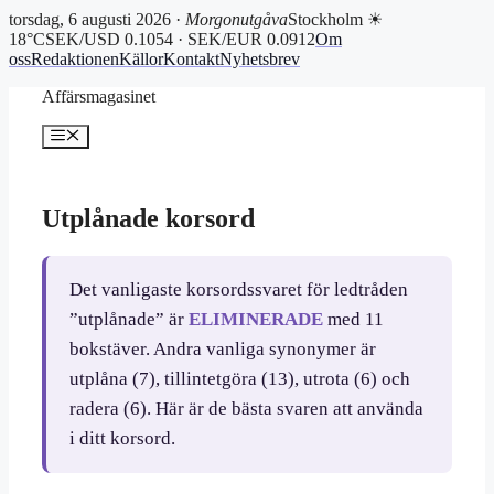
torsdag, 6 augusti 2026 ·
Morgonutgåva
Stockholm ☀
18°C
SEK/USD 0.1054 · SEK/EUR 0.0912
Om
oss
Redaktionen
Källor
Kontakt
Nyhetsbrev
Hoppa
Affärsmagasinet
till
innehåll
Meny
Utplånade korsord
Det vanligaste korsordssvaret för ledtråden
”utplånade” är
ELIMINERADE
med 11
bokstäver. Andra vanliga synonymer är
utplåna (7), tillintetgöra (13), utrota (6) och
radera (6). Här är de bästa svaren att använda
i ditt korsord.