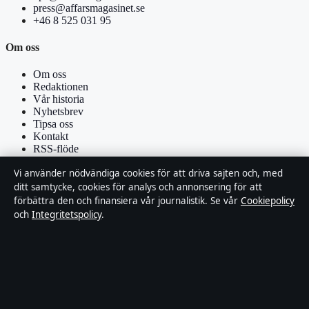
press@affarsmagasinet.se
+46 8 525 031 95
Om oss
Om oss
Redaktionen
Vår historia
Nyhetsbrev
Tipsa oss
Kontakt
RSS-flöde
Vi använder nödvändiga cookies för att driva sajten och, med
Förtroende & standarder
ditt samtycke, cookies för analys och annonsering för att
förbättra den och finansiera vår journalistik. Se vår
Cookiepolicy
Källor & standarder
och
Integritetspolicy
.
Redaktionell policy
Rättelsepolicy
Faktagranskningspolicy
Ägande & finansiering
Integritetspolicy
Cookiepolicy
Om Affärsmagasinet i korthet