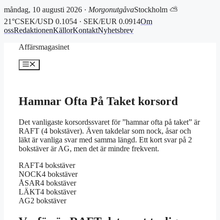
måndag, 10 augusti 2026 ·
Morgonutgåva
Stockholm ⛅
21°C
SEK/USD 0.1054 · SEK/EUR 0.0914
Om
oss
Redaktionen
Källor
Kontakt
Nyhetsbrev
Hoppa
Affärsmagasinet
till
innehåll
Meny
Hamnar Ofta På Taket korsord
Det vanligaste korsordssvaret för ”hamnar ofta på taket” är
RAFT (4 bokstäver). Även takdelar som nock, åsar och
läkt är vanliga svar med samma längd. Ett kort svar på 2
bokstäver är AG, men det är mindre frekvent.
RAFT
4 bokstäver
NOCK
4 bokstäver
ÅSAR
4 bokstäver
LÄKT
4 bokstäver
AG
2 bokstäver