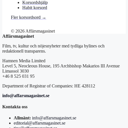
Korsordshjälp
Habit korsord
Fler korsordsord →
© 2026 Affärsmagasinet
Affärsmagasinet
Film, tv, kultur och nöjesnyheter med tydliga bylines och
redaktionell transparens.
Hamnen Media Limited
Level 5, Neocleous House, 195 Archbishop Makarios III Avenue
Limassol 3030
+46 8 525 031 95
Department of Registrar of Companies: HE 428112
info@affarsmagasinet.se
Kontakta oss
Allmänt:
info@affarsmagasinet.se
editorial@affarsmagasinet.se