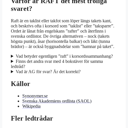
Varför är RAFT det mest troliga
svaret?
Raft är en taklist eller takfot som löper längs takets kant,
och beskrivs ofta i korsord som ”taklist” eller ”taksparre”.
Ordet är lånat från engelskans ”rafter” och återfinns i
svenska ordlistor. De övriga alternativen – nock (takets
högsta punkt), åsar (horisontella balkar) och läkt (tunna
brädor) – är också byggnadsdelar som ”hamnar på taket”.
Vad betyder egentligen ”raft” i korsordssammanhang?
Finns det andra svar med 4 bokstäver för samma
ledtråd?
Vad är AG för svar? Är det korrekt?
Källor
Synonymer.se
Svenska Akademiens ordlista (SAOL)
Wikipedia
Fler ledtrådar