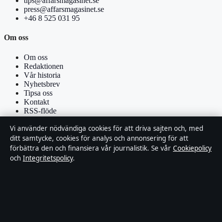
tips@affarsmagasinet.se
press@affarsmagasinet.se
+46 8 525 031 95
Om oss
Om oss
Redaktionen
Vår historia
Nyhetsbrev
Tipsa oss
Kontakt
RSS-flöde
Vi använder nödvändiga cookies för att driva sajten och, med
Förtroende & standarder
ditt samtycke, cookies för analys och annonsering för att
förbättra den och finansiera vår journalistik. Se vår
Cookiepolicy
Källor & standarder
och
Integritetspolicy
.
Redaktionell policy
Rättelsepolicy
Faktagranskningspolicy
Ägande & finansiering
Integritetspolicy
Cookiepolicy