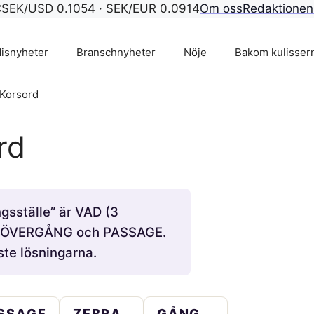
C
SEK/USD 0.1054 · SEK/EUR 0.0914
Om oss
Redaktionen
isnyheter
Branschnyheter
Nöje
Bakom kulisser
Korsord
rd
gsställe” är VAD (3
RO, ÖVERGÅNG och PASSAGE.
ste lösningarna.
SSAGE
ZEBRA
GÅNG