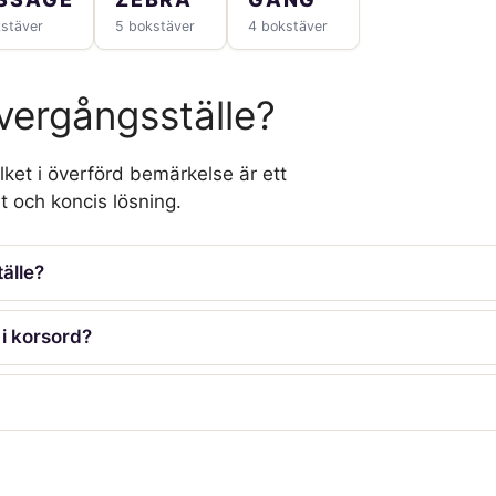
kstäver
5 bokstäver
4 bokstäver
övergångsställe?
lket i överförd bemärkelse är ett
t och koncis lösning.
älle?
 i korsord?