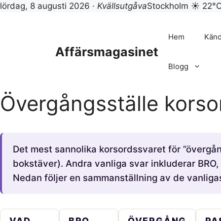
lördag, 8 augusti 2026 ·
Kvällsutgåva
Stockholm ☀ 22°
Hoppa
till
Hem
Känd
innehåll
Affärsmagasinet
Blogg
Övergångsställe korso
Det mest sannolika korsordssvaret för ”övergån
bokstäver). Andra vanliga svar inkluderar B
Nedan följer en sammanställning av de vanliga
VAD
BRO
ÖVERGÅNG
PA