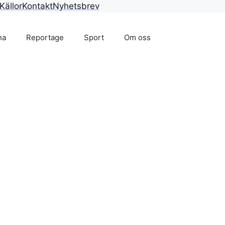
Källor
Kontakt
Nyhetsbrev
na
Reportage
Sport
Om oss