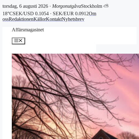
torsdag, 6 augusti 2026 ·
Morgonutgåva
Stockholm ⛅
18°C
SEK/USD 0.1054 · SEK/EUR 0.0912
Om
oss
Redaktionen
Källor
Kontakt
Nyhetsbrev
Hoppa
Affärsmagasinet
till
innehåll
Meny