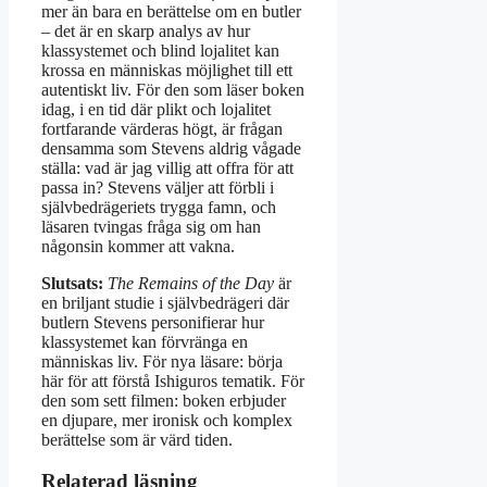
mer än bara en berättelse om en butler
– det är en skarp analys av hur
klassystemet och blind lojalitet kan
krossa en människas möjlighet till ett
autentiskt liv. För den som läser boken
idag, i en tid där plikt och lojalitet
fortfarande värderas högt, är frågan
densamma som Stevens aldrig vågade
ställa: vad är jag villig att offra för att
passa in? Stevens väljer att förbli i
självbedrägeriets trygga famn, och
läsaren tvingas fråga sig om han
någonsin kommer att vakna.
Slutsats:
The Remains of the Day
är
en briljant studie i självbedrägeri där
butlern Stevens personifierar hur
klassystemet kan förvränga en
människas liv. För nya läsare: börja
här för att förstå Ishiguros tematik. För
den som sett filmen: boken erbjuder
en djupare, mer ironisk och komplex
berättelse som är värd tiden.
Relaterad läsning