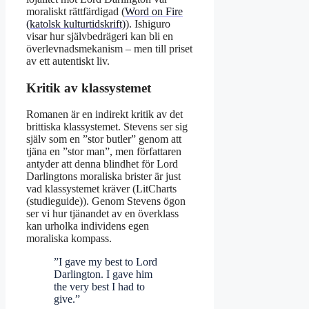
moraliskt rättfärdigad (
Word on Fire
(katolsk kulturtidskrift)
). Ishiguro
visar hur självbedrägeri kan bli en
överlevnadsmekanism – men till priset
av ett autentiskt liv.
Kritik av klassystemet
Romanen är en indirekt kritik av det
brittiska klassystemet. Stevens ser sig
själv som en ”stor butler” genom att
tjäna en ”stor man”, men författaren
antyder att denna blindhet för Lord
Darlingtons moraliska brister är just
vad klassystemet kräver (LitCharts
(studieguide)). Genom Stevens ögon
ser vi hur tjänandet av en överklass
kan urholka individens egen
moraliska kompass.
”I gave my best to Lord
Darlington. I gave him
the very best I had to
give.”