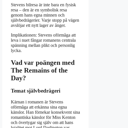
Stevens bilresa är inte bara en fysisk
resa – den är en symbolisk resa
genom hans egna minnen och
självbedrägerier. Varje stopp på vägen
avslöjar ett nytt lager av ånger.
Implikationen: Stevens oförmåga att
leva i nuet fångar romanens centrala
spänning mellan plikt och personlig
lycka.
Vad var poängen med
The Remains of the
Day?
Temat självbedrägeri
Kärnan i romanen är Stevens
oförmåga att erkänna sina egna
känslor. Han förnekar konsekvent sina
romantiska känslor för Miss Kenton
och övertygar sig själv om att hans
lojalitet mot Lord Darlington var