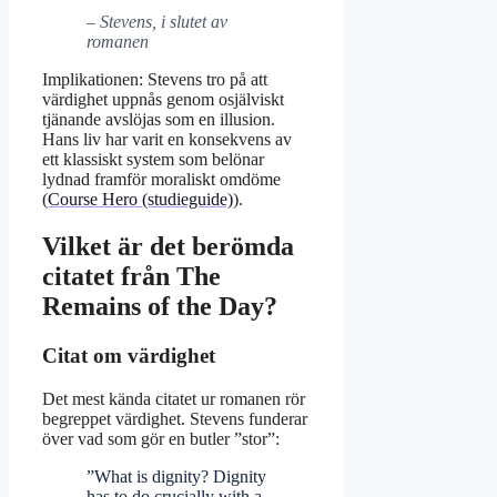
– Stevens, i slutet av
romanen
Implikationen: Stevens tro på att
värdighet uppnås genom osjälviskt
tjänande avslöjas som en illusion.
Hans liv har varit en konsekvens av
ett klassiskt system som belönar
lydnad framför moraliskt omdöme
(
Course Hero (studieguide)
).
Vilket är det berömda
citatet från The
Remains of the Day?
Citat om värdighet
Det mest kända citatet ur romanen rör
begreppet värdighet. Stevens funderar
över vad som gör en butler ”stor”:
”What is dignity? Dignity
has to do crucially with a