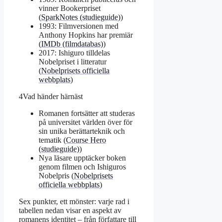
vinner Bookerpriset
(
SparkNotes (studieguide)
)
1993: Filmversionen med
Anthony Hopkins har premiär
(
IMDb (filmdatabas)
)
2017: Ishiguro tilldelas
Nobelpriset i litteratur
(
Nobelprisets officiella
webbplats
)
4
Vad händer härnäst
Romanen fortsätter att studeras
på universitet världen över för
sin unika berättarteknik och
tematik (
Course Hero
(studieguide)
)
Nya läsare upptäcker boken
genom filmen och Ishiguros
Nobelpris (
Nobelprisets
officiella webbplats
)
Sex punkter, ett mönster: varje rad i
tabellen nedan visar en aspekt av
romanens identitet – från författare till