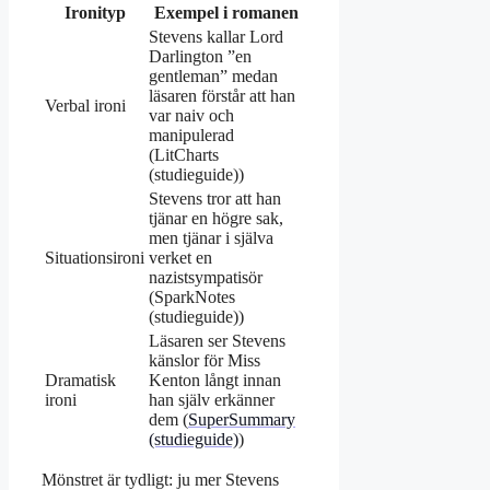
Ironityp
Exempel i romanen
Stevens kallar Lord
Darlington ”en
gentleman” medan
läsaren förstår att han
Verbal ironi
var naiv och
manipulerad
(LitCharts
(studieguide))
Stevens tror att han
tjänar en högre sak,
men tjänar i själva
Situationsironi
verket en
nazistsympatisör
(SparkNotes
(studieguide))
Läsaren ser Stevens
känslor för Miss
Dramatisk
Kenton långt innan
ironi
han själv erkänner
dem (
SuperSummary
(studieguide)
)
Mönstret är tydligt: ju mer Stevens