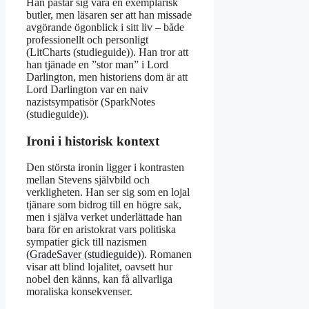
Han påstår sig vara en exemplarisk
butler, men läsaren ser att han missade
avgörande ögonblick i sitt liv – både
professionellt och personligt
(LitCharts (studieguide)). Han tror att
han tjänade en ”stor man” i Lord
Darlington, men historiens dom är att
Lord Darlington var en naiv
nazistsympatisör (SparkNotes
(studieguide)).
Ironi i historisk kontext
Den största ironin ligger i kontrasten
mellan Stevens självbild och
verkligheten. Han ser sig som en lojal
tjänare som bidrog till en högre sak,
men i själva verket underlättade han
bara för en aristokrat vars politiska
sympatier gick till nazismen
(
GradeSaver (studieguide)
). Romanen
visar att blind lojalitet, oavsett hur
nobel den känns, kan få allvarliga
moraliska konsekvenser.