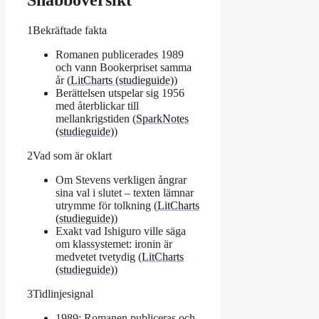
Snabböversikt
1
Bekräftade fakta
Romanen publicerades 1989
och vann Bookerpriset samma
år (
LitCharts (studieguide)
)
Berättelsen utspelar sig 1956
med återblickar till
mellankrigstiden (
SparkNotes
(studieguide)
)
2
Vad som är oklart
Om Stevens verkligen ångrar
sina val i slutet – texten lämnar
utrymme för tolkning (
LitCharts
(studieguide)
)
Exakt vad Ishiguro ville säga
om klassystemet: ironin är
medvetet tvetydig (
LitCharts
(studieguide)
)
3
Tidlinjesignal
1989: Romanen publiceras och