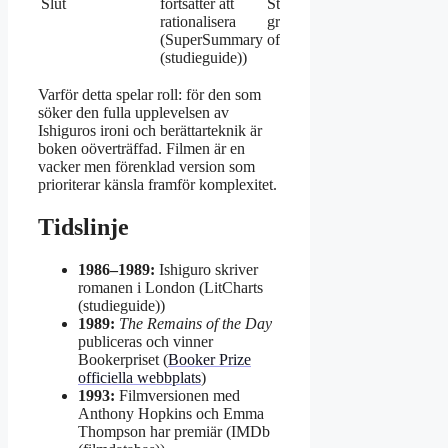
Slut
fortsätter att
Stevens
rationalisera
gråter
(SuperSummary
offentligt
(studieguide))
Varför detta spelar roll: för den som
söker den fulla upplevelsen av
Ishiguros ironi och berättarteknik är
boken oöverträffad. Filmen är en
vacker men förenklad version som
prioriterar känsla framför komplexitet.
Tidslinje
1986–1989:
Ishiguro skriver
romanen i London (LitCharts
(studieguide))
1989:
The Remains of the Day
publiceras och vinner
Bookerpriset (
Booker Prize
officiella webbplats
)
1993:
Filmversionen med
Anthony Hopkins och Emma
Thompson har premiär (IMDb