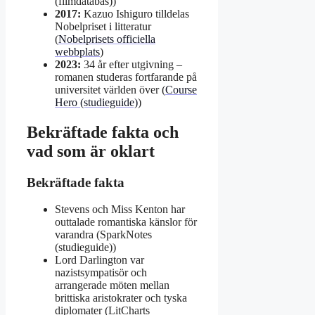
(filmdatabas))
2017:
Kazuo Ishiguro tilldelas
Nobelpriset i litteratur
(
Nobelprisets officiella
webbplats
)
2023:
34 år efter utgivning –
romanen studeras fortfarande på
universitet världen över (
Course
Hero (studieguide)
)
Bekräftade fakta och
vad som är oklart
Bekräftade fakta
Stevens och Miss Kenton har
outtalade romantiska känslor för
varandra (SparkNotes
(studieguide))
Lord Darlington var
nazistsympatisör och
arrangerade möten mellan
brittiska aristokrater och tyska
diplomater (LitCharts