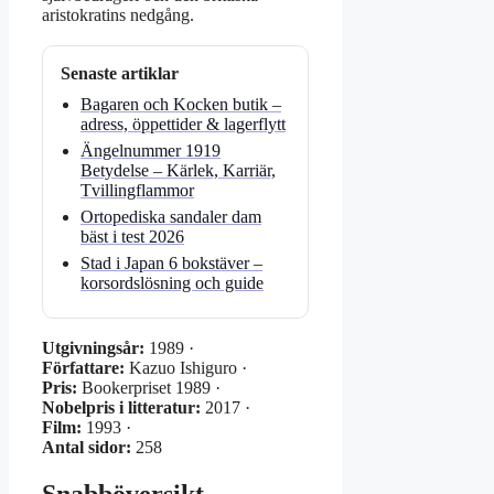
aristokratins nedgång.
Senaste artiklar
Bagaren och Kocken butik –
adress, öppettider & lagerflytt
Ängelnummer 1919
Betydelse – Kärlek, Karriär,
Tvillingflammor
Ortopediska sandaler dam
bäst i test 2026
Stad i Japan 6 bokstäver –
korsordslösning och guide
Utgivningsår:
1989 ·
Författare:
Kazuo Ishiguro ·
Pris:
Bookerpriset 1989 ·
Nobelpris i litteratur:
2017 ·
Film:
1993 ·
Antal sidor:
258