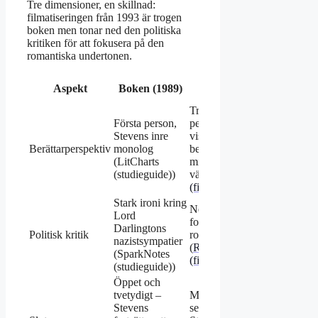
Tre dimensioner, en skillnad:
filmatiseringen från 1993 är trogen
boken men tonar ned den politiska
kritiken för att fokusera på den
romantiska undertonen.
Filmen
Aspekt
Boken (1989)
(1993)
Tredje
Första person,
person,
Stevens inre
visuell
Berättarperspektiv
monolog
berättelse –
(LitCharts
mindre inre
(studieguide))
värld (
IMDb
(filmdatabas)
)
Stark ironi kring
Nedtonad –
Lord
fokus på
Darlingtons
Politisk kritik
romantiken
nazistsympatier
(
Roger Ebert
(SparkNotes
(filmkritiker)
)
(studieguide))
Öppet och
tvetydigt –
Mer
Stevens
sentimental –