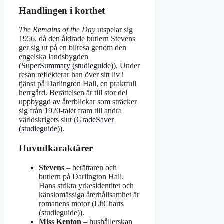
Handlingen i korthet
The Remains of the Day
utspelar sig
1956, då den åldrade butlern Stevens
ger sig ut på en bilresa genom den
engelska landsbygden
(
SuperSummary (studieguide)
). Under
resan reflekterar han över sitt liv i
tjänst på Darlington Hall, en praktfull
herrgård. Berättelsen är till stor del
uppbyggd av återblickar som sträcker
sig från 1920-talet fram till andra
världskrigets slut (
GradeSaver
(studieguide)
).
Huvudkaraktärer
Stevens
– berättaren och
butlern på Darlington Hall.
Hans strikta yrkesidentitet och
känslomässiga återhållsamhet är
romanens motor (LitCharts
(studieguide)).
Miss Kenton
– hushållerskan