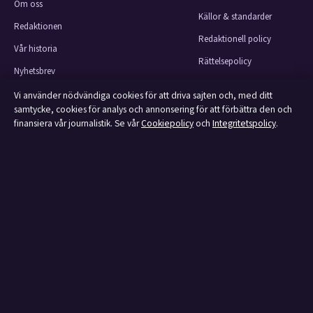
Om oss
Källor & standarder
Redaktionen
Redaktionell policy
Vår historia
Rättelsepolicy
Nyhetsbrev
Faktagranskningspolicy
Tipsa oss
Vi använder nödvändiga cookies för att driva sajten och, med ditt
Ägande & finansiering
samtycke, cookies för analys och annonsering för att förbättra den och
Kontakt
finansiera vår journalistik. Se vår
Cookiepolicy
och
Integritetspolicy
.
Integritetspolicy
RSS-flöde
Cookiepolicy
Om Affärsmagasinet i korthet
Affärsmagasinet är en oberoende svensk digital utgivare med fokus på film,
tv, kultur och nöjesnyheter. Varje artikel har en namngiven byline, granskas
av en redaktör och faktagranskas innan publicering.
Innehållet är endast avsett för allmän information.
Allmänna förfrågningar:
info@affarsmagasinet.se
.