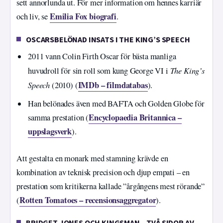
sett annorlunda ut. För mer information om hennes karriär
Emilia Fox biografi
och liv, se
.
OSCARSBELÖNAD INSATS I THE KING’S SPEECH
2011 vann Colin Firth Oscar för bästa manliga
The King’s
huvudroll för sin roll som kung George VI i
Speech
IMDb – filmdatabas
(2010) (
).
Han belönades även med BAFTA och Golden Globe för
Encyclopaedia Britannica –
samma prestation (
uppslagsverk
).
Att gestalta en monark med stamning krävde en
kombination av teknisk precision och djup empati – en
prestation som kritikerna kallade ”årgångens mest rörande”
Rotten Tomatoes – recensionsaggregator
(
).
BRIDGET JONES OCH KINGSMAN – TVÅ SIDOR AV