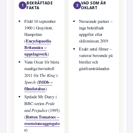
BEKRÄFTADE
VAD SOM ÄR
1
2
FAKTA
OKLART
Född 10 september
Nuvarande partner –
1960 i Grayshott,
inga bekräftade
Hampshire
uppgifter efter
Encyclopaedia
(
skilsmässan 2019
Britannica –
Exakt antal filmer –
uppslagsverk
)
varierar beroende på
Vann Oscar för bästa
biroller och
manliga huvudroll
gästframträdanden
The King’s
2011 för
Speech
IMDb –
(
filmdatabas
)
Spelade Mr Darcy i
Pride
BBC-serien
and Prejudice
(1995)
Rotten Tomatoes –
(
recensionsaggregato
r
)