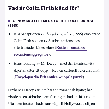
Vad är Colin Firth känd för?
GENOMBROTTET MED STOLTHET OCH FÖRDOM
(1995)
Pride and Prejudice
BBC‑adaptionen
(1995) etablerade
Colin Firth som en av Storbritanniens mest
Rotten Tomatoes –
eftertraktade skådespelare (
recensionsaggregator
).
Hans tolkning av Mr Darcy – med den ikoniska vita
skjortan efter ett dopp – blev en kulturell referenspunkt
Encyclopaedia Britannica – uppslagsverk
(
).
Firths Mr Darcy var inte bara en romantisk hjälte; han
visade på en sårbarhet som få tidigare hade tillåtit rollen.
Utan den insatsen hade hans väg till Hollywood troligen