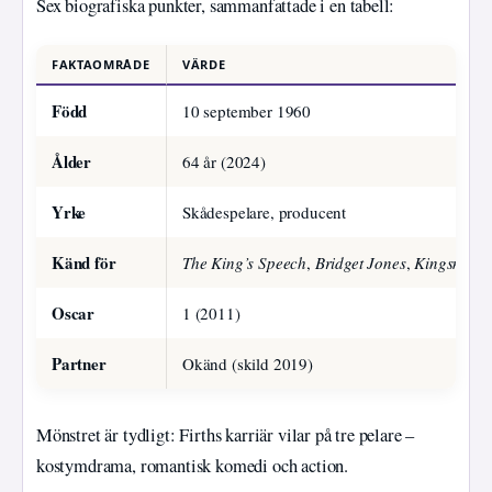
Sex biografiska punkter, sammanfattade i en tabell:
FAKTAOMRÅDE
VÄRDE
Född
10 september 1960
Ålder
64 år (2024)
Yrke
Skådespelare, producent
Känd för
The King’s Speech
,
Bridget Jones
,
Kingsman
Oscar
1 (2011)
Partner
Okänd (skild 2019)
Mönstret är tydligt: Firths karriär vilar på tre pelare –
kostymdrama, romantisk komedi och action.