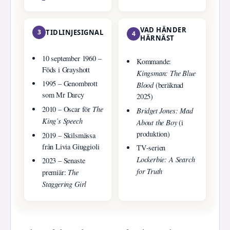
VAD HÄNDER
3
TIDLINJESIGNAL
4
HÄRNÄST
10 september 1960 –
Kommande:
Föds i Grayshott
Kingsman: The Blue
1995 – Genombrott
Blood
(beräknad
som Mr Darcy
2025)
The
2010 – Oscar för
Bridget Jones: Mad
King’s Speech
About the Boy
(i
produktion)
2019 – Skilsmässa
från Livia Giuggioli
TV‑serien
Lockerbie: A Search
2023 – Senaste
for Truth
The
premiär:
Staggering Girl