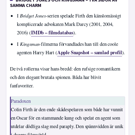
SAMMA CHARM
Bridget Jones
I
-serien spelade Firth den känslomässigt
komplicerade advokaten Mark Darcy (2001, 2004,
IMDb – filmdatabas
2016) (
).
Kingsman
I
-filmerna förvandlades han till den coole
Apple Snapshot – samlad profil
agenten Harry Hart (
).
De två rollerna visar hans bredd: den rufsige romantikern
och den elegant brutala spionen. Båda har blivit
fanfavoriter.
Paradoxen
Colin Firth är den ende skådespelaren som både har vunnit
en Oscar för en stammande kung och spelat en agent som
utdelar dödliga slag med paraply. Den spännvidden är unik
i dagens filmvärld.