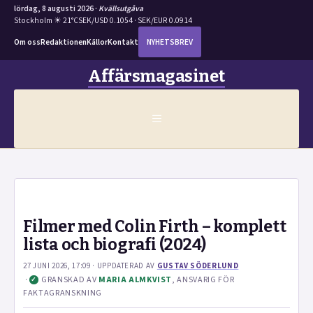
lördag, 8 augusti 2026 ·
Kvällsutgåva
Stockholm ☀ 21°C
SEK/USD 0.1054 · SEK/EUR 0.0914
Om oss
Redaktionen
Källor
Kontakt
NYHETSBREV
Hoppa
Affärsmagasinet
till
innehåll
MENY
Filmer med Colin Firth – komplett
lista och biografi (2024)
27 JUNI 2026, 17:09
· UPPDATERAD
AV
GUSTAV SÖDERLUND
·
GRANSKAD AV
MARIA ALMKVIST
, ANSVARIG FÖR
✓
FAKTAGRANSKNING