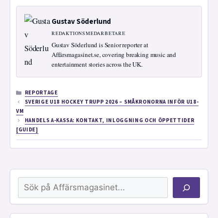
Gustav Söderlund
REDAKTIONSMEDARBETARE
Gustav Söderlund is Senior reporter at
Affärsmagasinet.se, covering breaking music and
entertainment stories across the UK.
KATEGORIER
REPORTAGE
SVERIGE U18 HOCKEY TRUPP 2026 – SMÅKRONORNA INFÖR U18-
VM
HANDELS A-KASSA: KONTAKT, INLOGGNING OCH ÖPPETTIDER
[GUIDE]
Sök