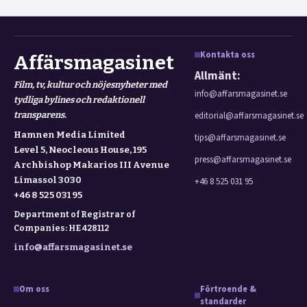
Kontakta oss
Affärsmagasinet
Allmänt:
Film, tv, kultur och nöjesnyheter med
info@affarsmagasinet.se
tydliga bylines och redaktionell
transparens.
editorial@affarsmagasinet.se
Hamnen Media Limited
tips@affarsmagasinet.se
Level 5, Neocleous House, 195
press@affarsmagasinet.se
Archbishop Makarios III Avenue
Limassol 3030
+46 8 525 031 95
+46 8 525 031 95
Department of Registrar of
Companies: HE 428112
info@affarsmagasinet.se
Om oss
Förtroende &
standarder