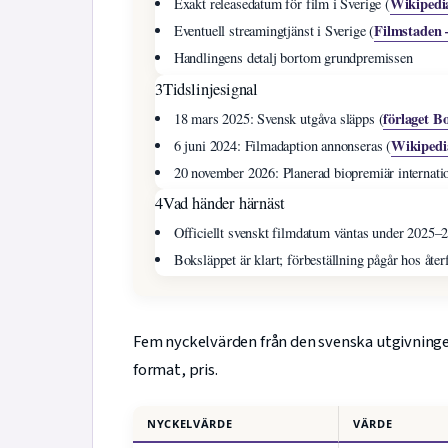
Wikipedia
Exakt releasedatum för film i Sverige (
Filmstaden 
Eventuell streamingtjänst i Sverige (
Handlingens detalj bortom grundpremissen
3
Tidslinjesignal
förlaget B
18 mars 2025: Svensk utgåva släpps (
Wikipedi
6 juni 2024: Filmadaption annonseras (
20 november 2026: Planerad biopremiär internati
4
Vad händer härnäst
Officiellt svenskt filmdatum väntas under 2025–
Boksläppet är klart; förbeställning pågår hos åter
Fem nyckelvärden från den svenska utgivningen
format, pris.
NYCKELVÄRDE
VÄRDE