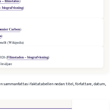
 – filmstatus
)
– biografvisning
)
onnier Carlsen
)
a
)
onellt (Wikipedia)
Filmstaden – biografvisning
2026 (
)
försäljare
 sammanfattas i faktatabellen nedan: titel, författare, datum,