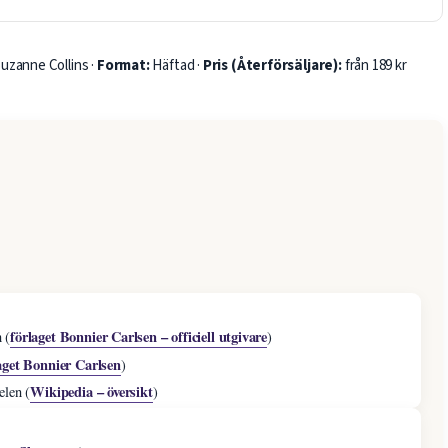
uzanne Collins ·
Format:
Häftad ·
Pris (Återförsäljare):
från 189 kr
förlaget Bonnier Carlsen – officiell utgivare
 (
)
aget Bonnier Carlsen
)
Wikipedia – översikt
elen (
)