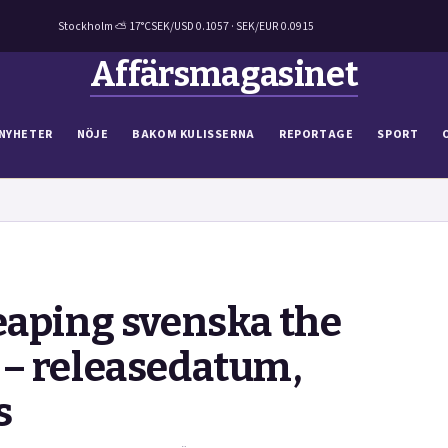
Stockholm ⛅ 17°C
SEK/USD 0.1057 · SEK/EUR 0.0915
Affärsmagasinet
NYHETER
NÖJE
BAKOM KULISSERNA
REPORTAGE
SPORT
eaping svenska the
 – releasedatum,
s