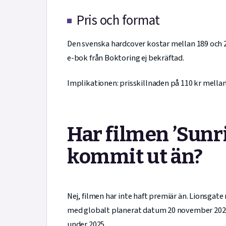
Pris och format
Den svenska hardcover kostar mellan 189 och 299
e-bok från Boktoring ej bekräftad.
Implikationen: prisskillnaden på 110 kr mella
Har filmen ’Sunr
kommit ut än?
Nej, filmen har inte haft premiär än. Lionsgate
med globalt planerat datum 20 november 2026 
under 2025.