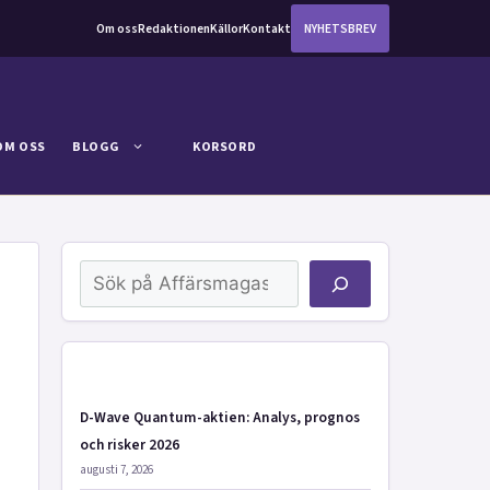
Om oss
Redaktionen
Källor
Kontakt
NYHETSBREV
OM OSS
BLOGG
KORSORD
Sök
D-Wave Quantum-aktien: Analys, prognos
och risker 2026
augusti 7, 2026