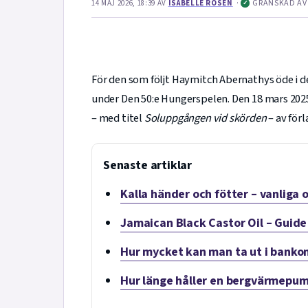
·
GRANSKAD A
14 MAJ 2026, 18:39
AV
ISABELLE ROSÉN
✓
För den som följt Haymitch Abernathys öde i d
under Den 50:e Hungerspelen. Den 18 mars 202
– med titel
Soluppgången vid skörden
– av förl
Senaste artiklar
Kalla händer och fötter – vanliga 
Jamaican Black Castor Oil – Guide
Hur mycket kan man ta ut i banko
Hur länge håller en bergvärmepump