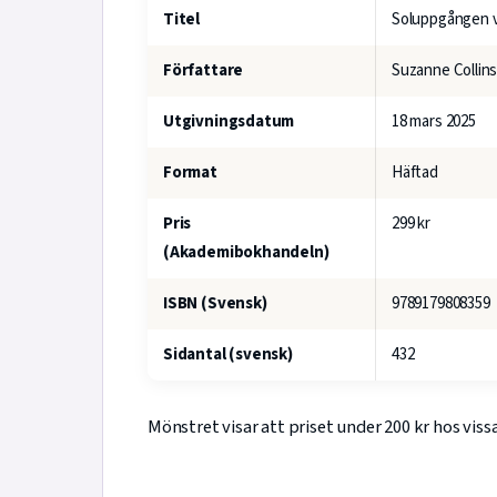
Titel
Soluppgången v
Författare
Suzanne Collin
Utgivningsdatum
18 mars 2025
Format
Häftad
Pris
299 kr
(Akademibokhandeln)
ISBN (Svensk)
9789179808359
Sidantal (svensk)
432
Mönstret visar att priset under 200 kr hos viss