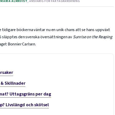
V
MARIA ALMKVIST
, ANSVARIG FÖR FAKTAGRANSKNING
e tidigare böckerna väntar nu en unik chans att se hans uppväxt
5 släpptes den svenska översättningen av
Sunrise on the Reaping
aget Bonnier Carlsen.
orsaker
 & Skillnader
mat? Uttagsgräns per dag
? Livslängd och skötsel