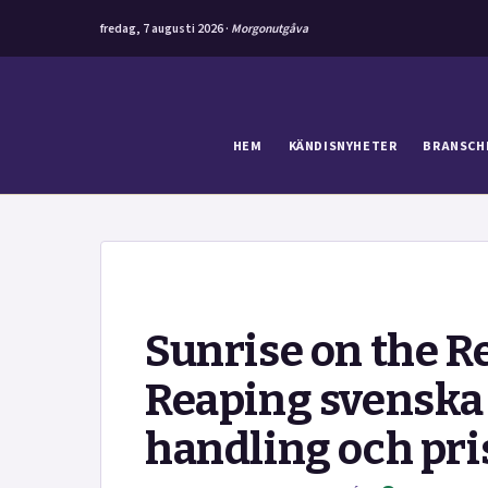
fredag, 7 augusti 2026 ·
Morgonutgåva
Hoppa
till
innehåll
HEM
KÄNDISNYHETER
BRANSCH
Sunrise on the R
Reaping svenska
handling och pri