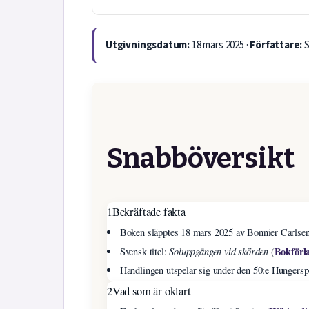
Utgivningsdatum:
18 mars 2025 ·
Författare:
S
Snabböversikt
1
Bekräftade fakta
Boken släpptes 18 mars 2025 av Bonnier Carlsen
Soluppgången vid skörden
Bokförl
Svensk titel:
(
Handlingen utspelar sig under den 50:e Hungersp
2
Vad som är oklart