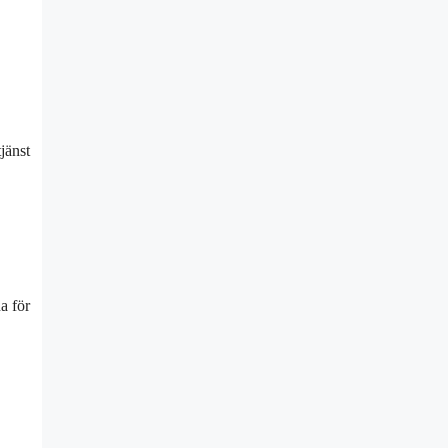
jänst
a för