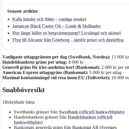
Senaste artiklar
Kalla händer och fötter – vanliga orsaker
Jamaican Black Castor Oil – Guide & Skillnader
Hur länge håller en bergvärmepump? Livslängd och skötsel
Flyg till Alicante från Göteborg – jämför priser och direktflyg
Vanligaste uttagsgränsen per dag (Swedbank, Nordea):
15 000 kr 
Handelsbankens gräns per uttag:
4 000 kr ·
Generell gräns för icke-anslutna kort (Bankomat):
2 000 kr per utt
American Express uttagsgräns (Bankomat):
5 000 kr per uttag ·
Maximal kontantmängd vid resa inom EU (Tullverket):
10 000 eur
Snabböversikt
1
Bekräftade fakta
Swedbanks gränser från
Swedbank (officiell bankwebbplats)
Handelsbankens gränser från
Handelsbanken (officiell
bankwebbplats)
Bankomats generella gräns från
Bankomat AB (Sveriges