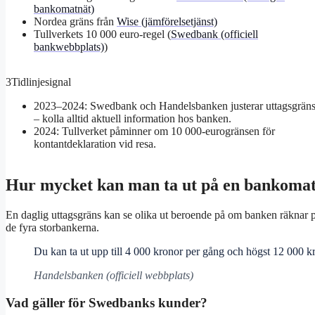
bankomatnät)
Nordea gräns från
Wise (jämförelsetjänst)
Tullverkets 10 000 euro-regel (
Swedbank (officiell
bankwebbplats)
)
3
Tidlinjesignal
2023–2024: Swedbank och Handelsbanken justerar uttagsgräns
– kolla alltid aktuell information hos banken.
2024: Tullverket påminner om 10 000-eurogränsen för
kontantdeklaration vid resa.
Hur mycket kan man ta ut på en bankomat
En daglig uttagsgräns kan se olika ut beroende på om banken räknar pe
de fyra storbankerna.
Du kan ta ut upp till 4 000 kronor per gång och högst 12 000 k
Handelsbanken (officiell webbplats)
Vad gäller för Swedbanks kunder?