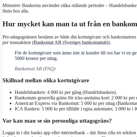
Mönstret: Bankerna använder olika rullande perioder – Handelsbanken f
finns hos alla.
Hur mycket kan man ta ut från en bankom
Per-uttagsgränsen bestäms av både din kortutgivare och bankomatens
per transaktion (
Bankomat AB (Sveriges bankomatnät)
).
För de kortutgivare som ännu inte är kunder till oss har vi en 
5000 kronor per uttag.
Bankomat AB (FAQ)
Skillnad mellan olika kortutgivare
Handelsbanken: 4 000 kr per gång (Handelsbanken).
Bankomats generella gräns för icke-anslutna kort: 2 000 kr pe
American Express via Bankomat: 5 000 kr per uttag (Bankoma
ICA Banken: 5 000 kr per tillfälle i egna automater, 3 000 kr i 
Var kan man se sin personliga uttagsgräns?
Logga in i din banks app eller internetbank – där finns ofta en sektio