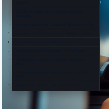
och vård
Mår illa hela tiden? Vanliga orsaker och effektiv
behandling
Stryktipset resultat och liverättning – följ matcherna live
Klarrött blod från ändtarmen utan avföring – orsaker
Koppla lampa med sockerbit – säker guide
Förhandla ränta bolån Swedbank – få bättre rabatt
Varför får man artros? Orsaker, kost och övningar –
guide
D-Wave Quantum-aktien: Analys, prognos och risker
2026
Rollistan i San Andreas – alla skådespelare