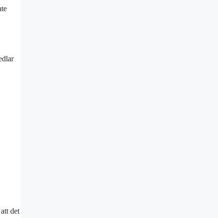
nte
edlar
att det