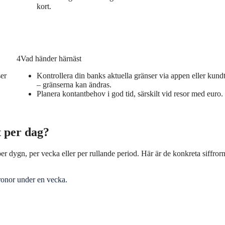
kort.
4
Vad händer härnäst
er
Kontrollera din banks aktuella gränser via appen eller kundt
– gränserna kan ändras.
Planera kontantbehov i god tid, särskilt vid resor med euro.
 per dag?
r dygn, per vecka eller per rullande period. Här är de konkreta siffrorn
ronor under en vecka.