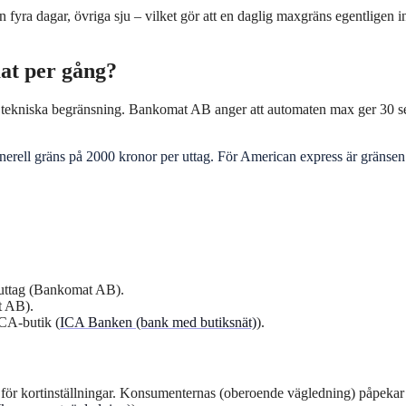
yra dagar, övriga sju – vilket gör att en daglig maxgräns egentligen i
at per gång?
 tekniska begränsning. Bankomat AB anger att automaten max ger 30 s
generell gräns på 2000 kronor per uttag. För American express är gränsen
r uttag (Bankomat AB).
t AB).
ICA-butik (
ICA Banken (bank med butiksnät)
).
n för kortinställningar. Konsumenternas (oberoende vägledning) påpekar 