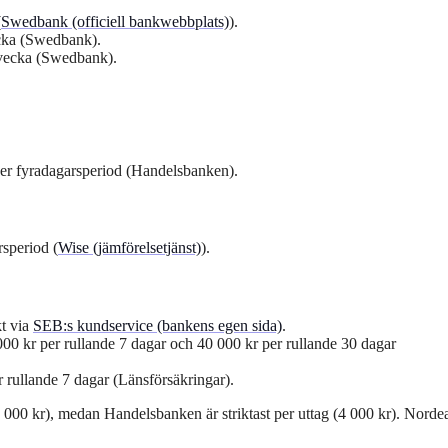
(
Swedbank (officiell bankwebbplats)
).
ecka (Swedbank).
r vecka (Swedbank).
per fyradagarsperiod (Handelsbanken).
speriod (
Wise (jämförelsetjänst)
).
kt via
SEB:s kundservice (bankens egen sida)
.
00 kr per rullande 7 dagar och 40 000 kr per rullande 30 dagar
 rullande 7 dagar (Länsförsäkringar).
0 kr), medan Handelsbanken är striktast per uttag (4 000 kr). Norde