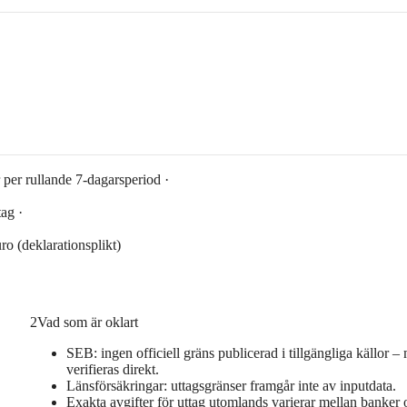
per rullande 7-dagarsperiod ·
ag ·
o (deklarationsplikt)
2
Vad som är oklart
SEB: ingen officiell gräns publicerad i tillgängliga källor –
verifieras direkt.
Länsförsäkringar: uttagsgränser framgår inte av inputdata.
Exakta avgifter för uttag utomlands varierar mellan banker 