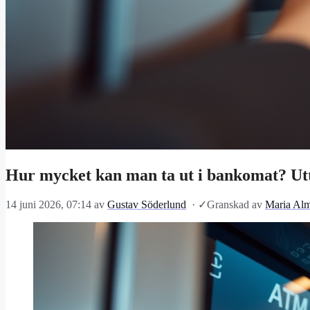
Hur mycket kan man ta ut i bankomat? Ut
14 juni 2026, 07:14
av
Gustav Söderlund
·
✓
Granskad av
Maria Alm