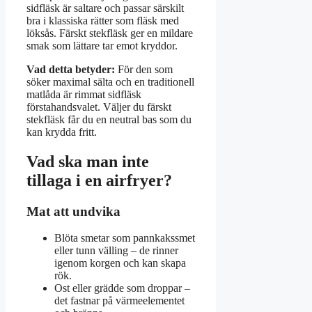
sidfläsk är saltare och passar särskilt
bra i klassiska rätter som fläsk med
löksås. Färskt stekfläsk ger en mildare
smak som lättare tar emot kryddor.
Vad detta betyder:
För den som
söker maximal sälta och en traditionell
matlåda är rimmat sidfläsk
förstahandsvalet. Väljer du färskt
stekfläsk får du en neutral bas som du
kan krydda fritt.
Vad ska man inte
tillaga i en airfryer?
Mat att undvika
Blöta smetar som pannkakssmet
eller tunn välling – de rinner
igenom korgen och kan skapa
rök.
Ost eller grädde som droppar –
det fastnar på värmeelementet