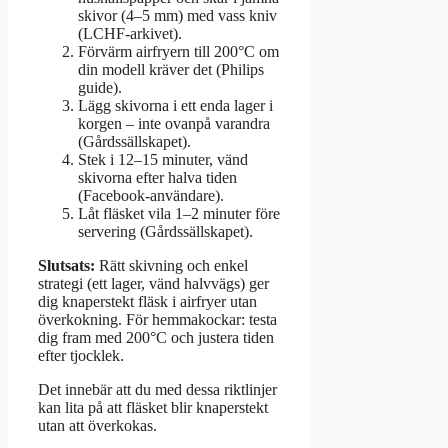
skivor (4–5 mm) med vass kniv
(LCHF-arkivet).
Förvärm airfryern till 200°C om
din modell kräver det (Philips
guide).
Lägg skivorna i ett enda lager i
korgen – inte ovanpå varandra
(Gårdssällskapet).
Stek i 12–15 minuter, vänd
skivorna efter halva tiden
(Facebook-användare).
Låt fläsket vila 1–2 minuter före
servering (Gårdssällskapet).
Slutsats:
Rätt skivning och enkel
strategi (ett lager, vänd halvvägs) ger
dig knaperstekt fläsk i airfryer utan
överkokning. För hemmakockar: testa
dig fram med 200°C och justera tiden
efter tjocklek.
Det innebär att du med dessa riktlinjer
kan lita på att fläsket blir knaperstekt
utan att överkokas.