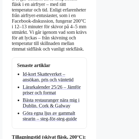
fläsk i en airfryer – med rätt
temperatur och tid. Enligt erfarenheter
från airfryer-entusiaster, som i en
Facebook-diskussion, fungerar 200°C
i 12–13 minuter för skivor på 4–5 mm
utmärkt. Vi går igenom vad som krävs
för att lyckas – från skivning och
temperatur till skillnaden mellan
rimmat sidfläsk och vanligt stekfläsk.
Senaste artiklar
Id-kort Skatteverket –
ansökan, pris och väntetid
Lärarkalender 25/26 – Jämför
priser och format
Bästa restauranger nära mig i
Dublin, Cork & Galway
Göra egna ljus av gammalt
stearin – steg-för-steg-guide
Tillagningstid (skivat fläsk, 200°C):