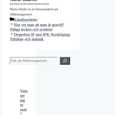
REDAKTIONSMEDARBETARE
Maria Almkvist är faktaredaktör på
Affärsmagasinet.
Kategorier
Kändisnyheter
Hur vet man att man är gravid?
Tidiga tecken och symtom
Degerfors IF mot IFK Norrköping:
Tidslinje och statistik
Sök
Vem
ser
jag
ut
som
?