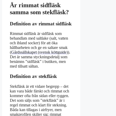
Är rimmat sidfläsk
samma som stekfläsk?
Definition av rimmat sidfläsk
Rimmat sidfläsk är sidfläsk som
behandlats med saltlake (salt, vatten
och ibland socker) för att öka
hållbarheten och ge en saltare smak
(
Gårdssällskapet (svensk köttguide)
).
Det är samma styckningsdetalj som
benämns ”sidfläsk” i butiken, men
med tillsatt sältan.
Definition av stekfläsk
Stekfläsk är ett vidare begrepp – det
kan vara både färskt och rimmat och
kommer ofta från sidan eller ryggen.
Det som säljs som ”stekfläsk” är i
regel rimmat och klart för stekning.
Båda kan tillagas i airfryer, men
smakprofilen skiljer sig: rimmat