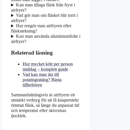
Kan man tillaga fläsk från fryst i
airfryer?
Vad gör man om fläsket blir torrt i
airfryer?
Hur rengör man airfryern efter
fläskstekning?
Kan man använda aluminiumfolie i
airfryer?
Relaterad läsning
Hur mycket kött per person
middag – komplett guide
Vad kan man äta till
potatisgratäng? Bästa
tillbehören
Sammanfattningsvis är airfryern ett
utmärkt verktyg för att få knaperstekt
rimmat fläsk, så länge du anpassar tid
och temperatur efter skivornas
tjocklek.