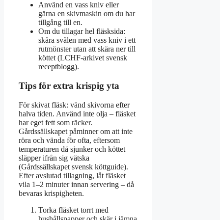
Använd en vass kniv eller
gärna en skivmaskin om du har
tillgång till en.
Om du tillagar hel fläsksida:
skåra svålen med vass kniv i ett
rutmönster utan att skära ner till
köttet (LCHF-arkivet svensk
receptblogg).
Tips för extra krispig yta
För skivat fläsk: vänd skivorna efter
halva tiden. Använd inte olja – fläsket
har eget fett som räcker.
Gårdssällskapet påminner om att inte
röra och vända för ofta, eftersom
temperaturen då sjunker och köttet
släpper ifrån sig vätska
(Gårdssällskapet svensk köttguide).
Efter avslutad tillagning, låt fläsket
vila 1–2 minuter innan servering – då
bevaras krispigheten.
Torka fläsket torrt med
hushållspapper och skär i jämna