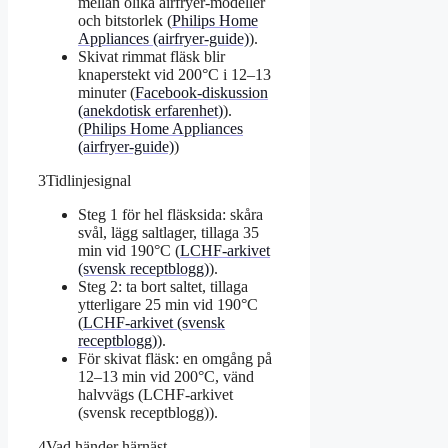
mellan olika airfryer-modeller
och bitstorlek (
Philips Home
Appliances (airfryer-guide)
).
Skivat rimmat fläsk blir
knaperstekt vid 200°C i 12–13
minuter (
Facebook-diskussion
(anekdotisk erfarenhet)
).
(
Philips Home Appliances
(airfryer-guide)
)
3
Tidlinjesignal
Steg 1 för hel fläsksida: skåra
svål, lägg saltlager, tillaga 35
min vid 190°C (
LCHF-arkivet
(svensk receptblogg)
).
Steg 2: ta bort saltet, tillaga
ytterligare 25 min vid 190°C
(
LCHF-arkivet (svensk
receptblogg)
).
För skivat fläsk: en omgång på
12–13 min vid 200°C, vänd
halvvägs (LCHF-arkivet
(svensk receptblogg)).
4
Vad händer härnäst