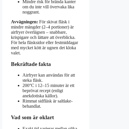
Mindre risk för brända kanter
om du inte vill övervaka lika
noggrant.
Avvägningen:
För skivat fläsk i
mindre mängder (2–4 portioner) är
airfryer överlägsen – snabbare,
krispigare och lättare att överblicka.
För hela fläsksidor eller festmiddagar
med mycket kött är ugnen det kloka
valet.
Bekräftade fakta
Airfryer kan användas för att
steka fläsk.
200°C i 12–15 minuter är ett
beprövat recept (enligt
anekdotiska källor).
Rimmat sidfläsk är saltlake-
behandlat.
Vad som är oklart
Exakt tid varierar mellan olika