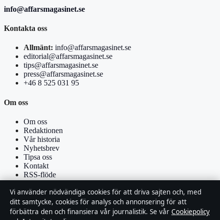
info@affarsmagasinet.se
Kontakta oss
Allmänt:
info@affarsmagasinet.se
editorial@affarsmagasinet.se
tips@affarsmagasinet.se
press@affarsmagasinet.se
+46 8 525 031 95
Om oss
Om oss
Redaktionen
Vår historia
Nyhetsbrev
Tipsa oss
Kontakt
RSS-flöde
Vi använder nödvändiga cookies för att driva sajten och, med
Förtroende & standarder
ditt samtycke, cookies för analys och annonsering för att
förbättra den och finansiera vår journalistik. Se vår
Cookiepolicy
Källor & standarder