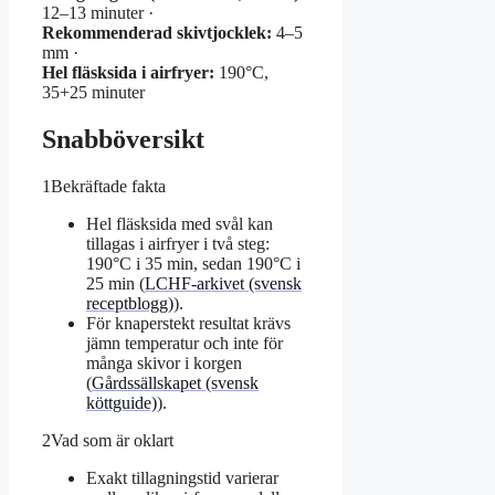
12–13 minuter ·
Rekommenderad skivtjocklek:
4–5
mm ·
Hel fläsksida i airfryer:
190°C,
35+25 minuter
Snabböversikt
1
Bekräftade fakta
Hel fläsksida med svål kan
tillagas i airfryer i två steg:
190°C i 35 min, sedan 190°C i
25 min (
LCHF-arkivet (svensk
receptblogg)
).
För knaperstekt resultat krävs
jämn temperatur och inte för
många skivor i korgen
(
Gårdssällskapet (svensk
köttguide)
).
2
Vad som är oklart
Exakt tillagningstid varierar