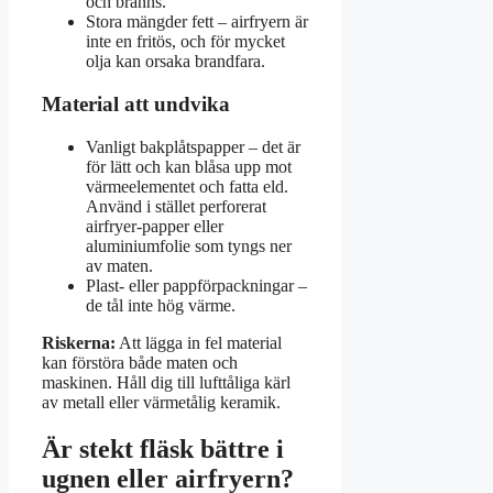
och bränns.
Stora mängder fett – airfryern är
inte en fritös, och för mycket
olja kan orsaka brandfara.
Material att undvika
Vanligt bakplåtspapper – det är
för lätt och kan blåsa upp mot
värmeelementet och fatta eld.
Använd i stället perforerat
airfryer-papper eller
aluminiumfolie som tyngs ner
av maten.
Plast- eller pappförpackningar –
de tål inte hög värme.
Riskerna:
Att lägga in fel material
kan förstöra både maten och
maskinen. Håll dig till lufttåliga kärl
av metall eller värmetålig keramik.
Är stekt fläsk bättre i
ugnen eller airfryern?