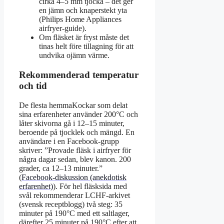
cirka 4–5 mm tjocka – det ger
en jämn och knaperstekt yta
(Philips Home Appliances
airfryer-guide).
Om fläsket är fryst måste det
tinas helt före tillagning för att
undvika ojämn värme.
Rekommenderad temperatur
och tid
De flesta hemmaKockar som delat
sina erfarenheter använder 200°C och
låter skivorna gå i 12–15 minuter,
beroende på tjocklek och mängd. En
användare i en Facebook-grupp
skriver: ”Provade fläsk i airfryer för
några dagar sedan, blev kanon. 200
grader, ca 12–13 minuter.”
(
Facebook-diskussion (anekdotisk
erfarenhet)
). För hel fläsksida med
svål rekommenderar LCHF-arkivet
(svensk receptblogg) två steg: 35
minuter på 190°C med ett saltlager,
därefter 25 minuter på 190°C efter att