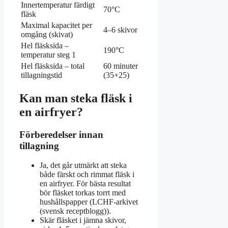
Innertemperatur färdigt
70°C
fläsk
Maximal kapacitet per
4–6 skivor
omgång (skivat)
Hel fläsksida –
190°C
temperatur steg 1
Hel fläsksida – total
60 minuter
tillagningstid
(35+25)
Kan man steka fläsk i
en airfryer?
Förberedelser innan
tillagning
Ja, det går utmärkt att steka
både färskt och rimmat fläsk i
en airfryer. För bästa resultat
bör fläsket torkas torrt med
hushållspapper (LCHF-arkivet
(svensk receptblogg)).
Skär fläsket i jämna skivor,