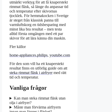
utmärkt verktyg för att få knaperstekt
rimmat fläsk, så länge du anpassar tid
och temperatur efter skivornas
tjocklek. För hemmakocken i Sverige
är steget från klassisk panna till
varmluftskorg en tidsbesparing med
minst lika bra resultat – men testa
alltid första omgången med ett par
skivor för att lära känna din maskin.
Fler källor
home-appliances.philips
,
youtube.com
För den som vill ha ett knaperstekt
resultat finns en utförlig guide om att
steka rimmat fläsk i airfryer
med rätt
tid och temperatur.
Vanliga frågor
Kan man steka rimmat fläsk utan
olja i airfryer?
Måste man förvärma airfryern
innan man lägger i fläsket?