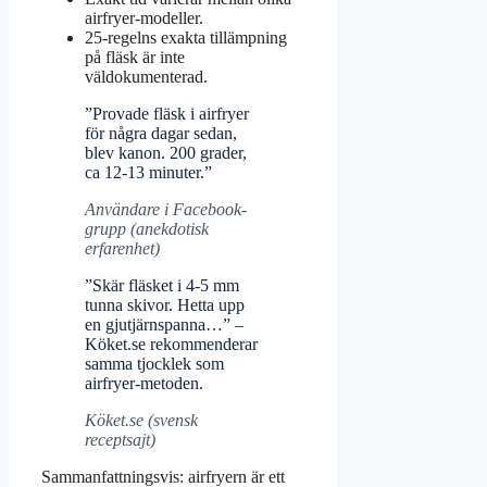
airfryer-modeller.
25-regelns exakta tillämpning
på fläsk är inte
väldokumenterad.
”Provade fläsk i airfryer
för några dagar sedan,
blev kanon. 200 grader,
ca 12-13 minuter.”
Användare i Facebook-
grupp (anekdotisk
erfarenhet)
”Skär fläsket i 4-5 mm
tunna skivor. Hetta upp
en gjutjärnspanna…” –
Köket.se rekommenderar
samma tjocklek som
airfryer-metoden.
Köket.se (svensk
receptsajt)
Sammanfattningsvis: airfryern är ett