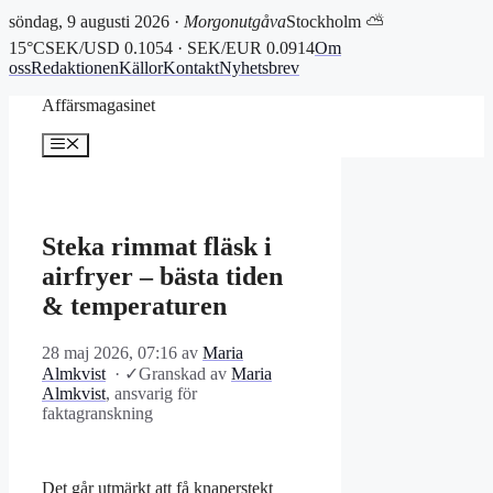
söndag, 9 augusti 2026 ·
Morgonutgåva
Stockholm ⛅
15°C
SEK/USD 0.1054 · SEK/EUR 0.0914
Om
oss
Redaktionen
Källor
Kontakt
Nyhetsbrev
Hoppa
Affärsmagasinet
till
innehåll
Meny
Steka rimmat fläsk i
airfryer – bästa tiden
& temperaturen
28 maj 2026, 07:16
av
Maria
Almkvist
·
✓
Granskad av
Maria
Almkvist
, ansvarig för
faktagranskning
Det går utmärkt att få knaperstekt