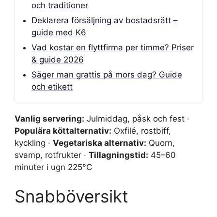
och traditioner
Deklarera försäljning av bostadsrätt –
guide med K6
Vad kostar en flyttfirma per timme? Priser
& guide 2026
Säger man grattis på mors dag? Guide
och etikett
Vanlig servering:
Julmiddag, påsk och fest ·
Populära köttalternativ:
Oxfilé, rostbiff,
kyckling ·
Vegetariska alternativ:
Quorn,
svamp, rotfrukter ·
Tillagningstid:
45–60
minuter i ugn 225°C
Snabböversikt