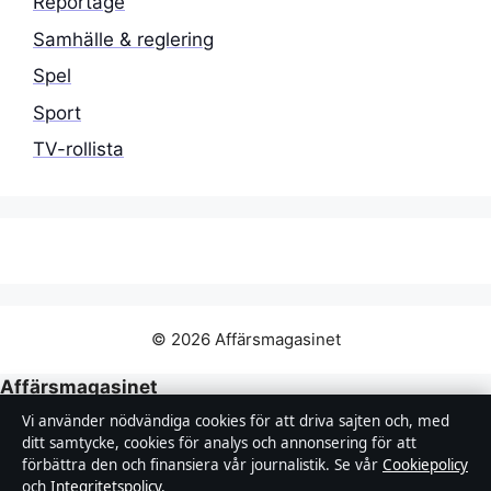
Reportage
Samhälle & reglering
Spel
Sport
TV-rollista
© 2026 Affärsmagasinet
Affärsmagasinet
Film, tv, kultur och nöjesnyheter med tydliga bylines
Vi använder nödvändiga cookies för att driva sajten och, med
och redaktionell transparens.
ditt samtycke, cookies för analys och annonsering för att
förbättra den och finansiera vår journalistik. Se vår
Cookiepolicy
och
Integritetspolicy
.