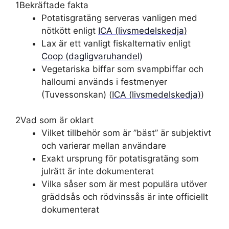
1
Bekräftade fakta
Potatisgratäng serveras vanligen med
nötkött enligt
ICA (livsmedelskedja)
Lax är ett vanligt fiskalternativ enligt
Coop (dagligvaruhandel)
Vegetariska biffar som svampbiffar och
halloumi används i festmenyer
(Tuvessonskan) (
ICA (livsmedelskedja)
)
2
Vad som är oklart
Vilket tillbehör som är ”bäst” är subjektivt
och varierar mellan användare
Exakt ursprung för potatisgratäng som
julrätt är inte dokumenterat
Vilka såser som är mest populära utöver
gräddsås och rödvinssås är inte officiellt
dokumenterat