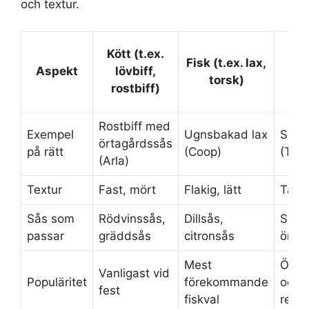
och textur.
Veg
Kött (t.ex.
Fisk (t.ex. lax,
Aspekt
lövbiff,
torsk)
sv
rostbiff)
Rostbiff med
Exempel
Ugnsbakad lax
Svam
örtagårdssås
på rätt
(Coop)
(Tuv
(Arla)
Textur
Fast, mört
Flakig, lätt
Tät, 
Sås som
Rödvinssås,
Dillsås,
Svam
passar
gräddsås
citronsås
örta
Mest
Ökar 
Vanligast vid
Populäritet
förekommande
och 
fest
fiskval
rest