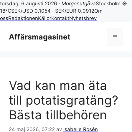
torsdag, 6 augusti 2026 ·
Morgonutgåva
Stockholm ☀
18°C
SEK/USD 0.1054 · SEK/EUR 0.0912
Om
oss
Redaktionen
Källor
Kontakt
Nyhetsbrev
Hoppa
till
Affärsmagasinet
Meny
innehåll
Vad kan man äta
till potatisgratäng?
Bästa tillbehören
24 maj 2026, 07:22
av
Isabelle Rosén