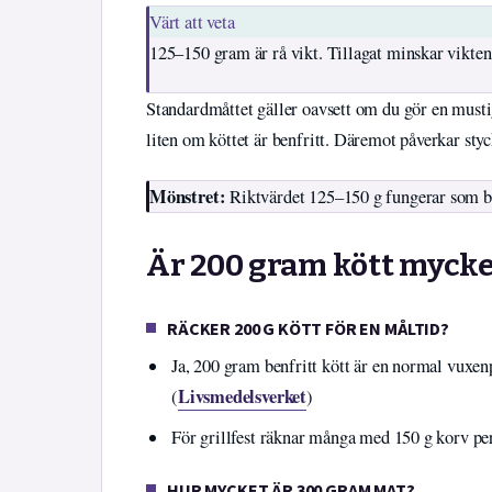
Värt att veta
125–150 gram är rå vikt. Tillagat minskar vikte
Standardmåttet gäller oavsett om du gör en mustig
liten om köttet är benfritt. Däremot påverkar sty
Mönstret:
Riktvärdet 125–150 g fungerar som bas 
Är 200 gram kött mycke
RÄCKER 200 G KÖTT FÖR EN MÅLTID?
Ja, 200 gram benfritt kött är en normal vuxen
Livsmedelsverket
(
)
För grillfest räknar många med 150 g korv pe
HUR MYCKET ÄR 300 GRAM MAT?