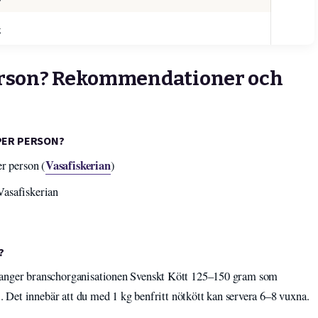
g
erson? Rekommendationer och
PER PERSON?
Vasafiskerian
er person (
)
Vasafiskerian
?
ilé anger branschorganisationen Svenskt Kött 125–150 gram som
). Det innebär att du med 1 kg benfritt nötkött kan servera 6–8 vuxna.