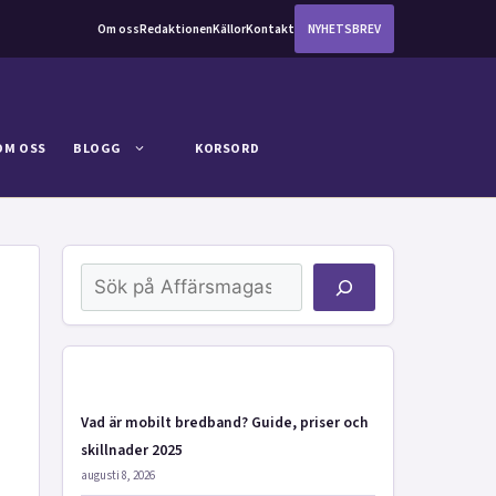
Om oss
Redaktionen
Källor
Kontakt
NYHETSBREV
OM OSS
BLOGG
KORSORD
Sök
Vad är mobilt bredband? Guide, priser och
skillnader 2025
augusti 8, 2026