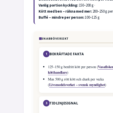
Vanlig portion kyckling:
150–200 g ·
Kött med ben – räkna med mer:
200–250 g per
Buffé – mindre per person:
100–125 g
SNABBÖVERSIKT
1
BEKRÄFTADE FAKTA
Vasafiske
125–150 g benfritt kött per person (
kötthandlare
)
Max 500 g rött kött och chark per vecka
Livsmedelsverket – svensk myndighet
(
)
3
TIDLINJESIGNAL