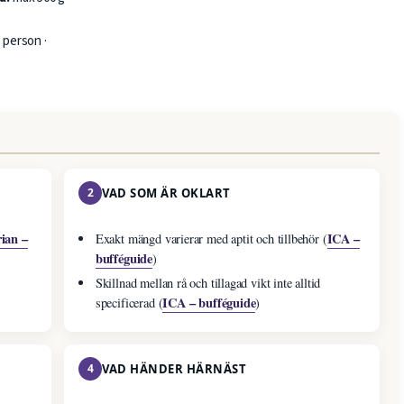
 person ·
2
VAD SOM ÄR OKLART
rian –
ICA –
Exakt mängd varierar med aptit och tillbehör (
bufféguide
)
Skillnad mellan rå och tillagad vikt inte alltid
ICA – bufféguide
specificerad (
)
4
VAD HÄNDER HÄRNÄST