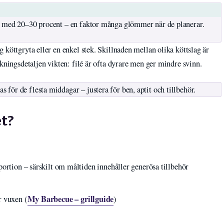
n med 20–30 procent – en faktor många glömmer när de planerar.
 köttgryta eller en enkel stek. Skillnaden mellan olika köttslag är
ckningsdetaljen vikten: filé är ofta dyrare men ger mindre svinn.
för de flesta middagar – justera för ben, aptit och tillbehör.
t?
portion – särskilt om måltiden innehåller generösa tillbehör
My Barbecue – grillguide
r vuxen (
)