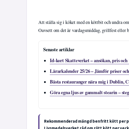
Att ställa sig i köket med en köttbit och undra om 
Oavsett om det är vardagsmiddag, grillfest eller bu
Senaste artiklar
Id-kort Skatteverket – ansökan, pris och
Lärarkalender 25/26 – Jämför priser oc
Bästa restauranger nära mig i Dublin,
Göra egna ljus av gammalt stearin – steg
Rekommenderad mängd benfritt kött per p
Livsmedelsverket råd om rött kött per veck