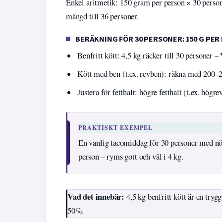
Enkel aritmetik: 150 gram per person × 30 pers
mängd till 36 personer.
BERÄKNING FÖR 30 PERSONER: 150 G PER
Benfritt kött: 4,5 kg räcker till 30 personer –
Kött med ben (t.ex. revben): räkna med 200–2
Justera för fetthalt: högre fetthalt (t.ex. högr
PRAKTISKT EXEMPEL
En vanlig tacomiddag för 30 personer med nöt
person – ryms gott och väl i 4 kg.
Vad det innebär:
4,5 kg benfritt kött är en try
50%.