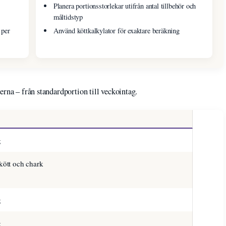
Planera portionsstorlekar utifrån antal tillbehör och
måltidstyp
 per
Använd köttkalkylator för exaktare beräkning
erna – från standardportion till veckointag.
g
 kött och chark
g
g