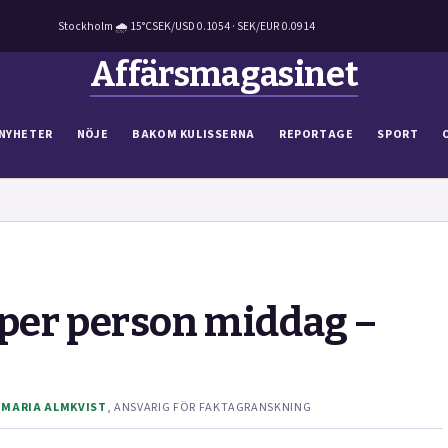
Stockholm 🌧 15°C
SEK/USD 0.1054 · SEK/EUR 0.0914
Affärsmagasinet
NYHETER
NÖJE
BAKOM KULISSERNA
REPORTAGE
SPORT
 per person middag –
V
MARIA ALMKVIST
, ANSVARIG FÖR FAKTAGRANSKNING