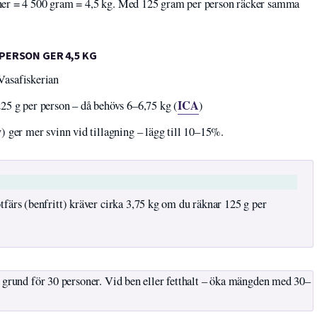
oner = 4 500 gram = 4,5 kg. Med 125 gram per person räcker samma
 PERSON GER 4,5 KG
 Vasafiskerian
ICA
25 g per person – då behövs 6–6,75 kg (
)
ev) ger mer svinn vid tillagning – lägg till 10–15%.
färs (benfritt) kräver cirka 3,75 kg om du räknar 125 g per
gg grund för 30 personer. Vid ben eller fetthalt – öka mängden med 30–