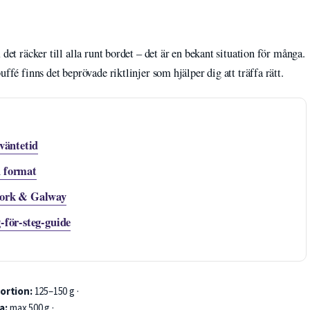
det räcker till alla runt bordet – det är en bekant situation för många.
ffé finns det beprövade riktlinjer som hjälper dig att träffa rätt.
 väntetid
h format
 Cork & Galway
-för-steg-guide
ortion:
125–150 g ·
a:
max 500 g ·