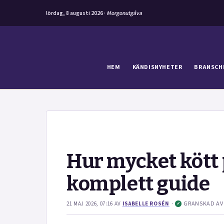
lördag, 8 augusti 2026 ·
Morgonutgåva
Hoppa
till
innehåll
HEM
KÄNDISNYHETER
BRANSCH
Hur mycket kött
komplett guide
·
GRANSKAD A
21 MAJ 2026, 07:16
AV
ISABELLE ROSÉN
✓