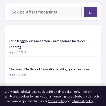
Sök
Karin Maggio Rask-Andersen – nämndeman fakta och
uppdrag
augusti 10, 2026
Star Wars: The Rise of Skywalker – fakta, rykten och svar
augusti 10, 2026
Hårolja bäst i test – Topprankade håroljor jämförda
Vi använder nödvändiga cookies för att driva sajten och, med ditt
samtycke, cookies för analys och annonsering för att förbättra den och
augusti 9, 2026
finansiera vår journalistik. Se vår
Cookiepolicy
och
Integritetspolicy
.