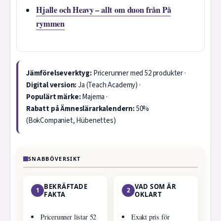
Hjalle och Heavy – allt om duon från På
rymmen
Jämförelseverktyg:
Pricerunner med 52 produkter ·
Digital version:
Ja (Teach Academy) ·
Populärt märke:
Majema ·
Rabatt på Ämneslärarkalendern:
50%
(BokCompaniet, Hübenettes)
SNABBÖVERSIKT
BEKRÄFTADE
VAD SOM ÄR
1
2
FAKTA
OKLART
Pricerunner listar 52
Exakt pris för