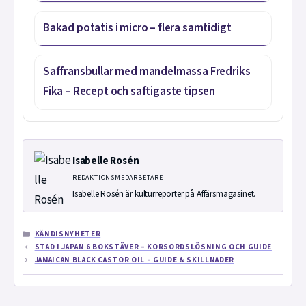
Bakad potatis i micro – flera samtidigt
Saffransbullar med mandelmassa Fredriks
Fika – Recept och saftigaste tipsen
Isabelle Rosén
REDAKTIONSMEDARBETARE
Isabelle Rosén är kulturreporter på Affärsmagasinet.
KATEGORIER
KÄNDISNYHETER
STAD I JAPAN 6 BOKSTÄVER – KORSORDSLÖSNING OCH GUIDE
JAMAICAN BLACK CASTOR OIL – GUIDE & SKILLNADER