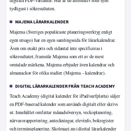
digitala PDF-varianter. Här är de alternativ som syns
tydligast i sökresultaten.
MAJEMA LÄRARKALENDER
Majema (Sveriges populäraste planeringsverktyg enligt
egen utsago) har en egen samlingssida för lärarkalendrar.
Även om exakt pris och sidantal inte specificeras i
sökresultatet, framstår Majema som ett av de mest
omtalade märkena. Majema erbjuder även kalendrar och
almanackor för olika stadier (Majema – kalendrar).
DIGITAL LÄRARKALENDER FRÅN TEACH ACADEMY
Teach Academy (digital kalender för iPad/surfplatta) säljer
en PDF-baserad kalender som används digitalt eller skrivs
ut. Innehållet omfattar månadsöversyn, veckoplanering,
närvarorapportering, anteckningar, elevinfo, bokregister
och terminsplanering. Skolmagi.nu (digital lärarkalender