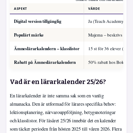
ASPEKT
VÄRDE
Digital version tillgänglig
Ja (Teach Academy, Sko
Populärt märke
Majema – beskrivs som ”
Ämneslärarkalendern – klasslistor
15 st för 36 elever (Bo
Rabatt på Ämneslärarkalendern
50% rabatt hos BokComp
Vad är en lärarkalender 25/26?
En lärarkalender är inte samma sak som en vanlig
almanacka. Den är utformad för lärares specifika behov:
lektionsplanering, närvarouppföljning, betygsnoteringar
och klasslistor. För läsåret 25/26 innebär det en kalender
som täcker perioden från hösten 2025 till våren 2026. Flera