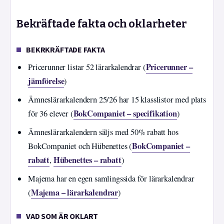
Bekräftade fakta och oklarheter
BEKRKRÄFTADE FAKTA
Pricerunner –
Pricerunner listar 52 lärarkalendrar (
jämförelse
)
Ämneslärarkalendern 25/26 har 15 klasslistor med plats
BokCompaniet – specifikation
för 36 elever (
)
Ämneslärarkalendern säljs med 50% rabatt hos
BokCompaniet –
BokCompaniet och Hübenettes (
rabatt
Hübenettes – rabatt
,
)
Majema har en egen samlingssida för lärarkalendrar
Majema – lärarkalendrar
(
)
VAD SOM ÄR OKLART