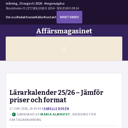
måndag, 10 augusti 2026 ·
Morgonutgåva
Stockholm ⛅ 21°C
SEK/USD 0.1054 · SEK/EUR 0.0914
Om oss
Redaktionen
Källor
Kontakt
NYHETSBREV
Hoppa
Affärsmagasinet
till
innehåll
MENY
Lärarkalender 25/26 – Jämför
priser och format
17 JUNI 2026, 18:45
AV
ISABELLE ROSÉN
·
GRANSKAD AV
MARIA ALMKVIST
, ANSVARIG FÖR
✓
FAKTAGRANSKNING