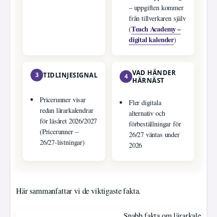
– uppgiften kommer
från tillverkaren själv
Teach Academy –
(
digital kalender
)
VAD HÄNDER
3
TIDLINJESIGNAL
4
HÄRNÄST
Pricerunner visar
Fler digitala
redan lärarkalendrar
alternativ och
för läsåret 2026/2027
förbeställningar för
(Pricerunner –
26/27 väntas under
26/27-listningar)
2026
Här sammanfattar vi de viktigaste fakta.
Snabb fakta om lärarkalendra