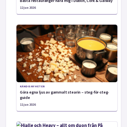
Bästa restauranger nära mig i Dublin, Cork & Galway
12 jun 2026
KÄNDISNYHETER
Göra egna ljus av gammalt stearin – steg-för-steg-
guide
11 jun 2026