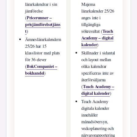
lärarkalendrar i sin
Majema
jämförelse
lärarkalender 25/26
Pricerunner –
(
anges inte i
prisjämförelsetjäns
tillgängliga
t
Teach
)
sökresultat (
Academy – digital
Ämneslärarkalendern
kalender
)
25/26 har 15
klasslistor med plats
Skillnader i sidantal
för 36 elever
och layout mellan
BokCompaniet –
(
olika kalendrar
bokhandel
)
specificeras inte av
återförsäljarna
Teach Academy –
(
digital kalender
)
Teach Academy
digitala kalender
innehåller
månadsöversyn,
veckoplanering och
närvarorapportering