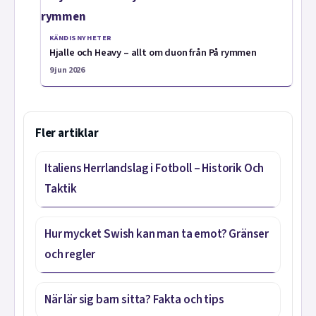
KÄNDISNYHETER
Hjalle och Heavy – allt om duon från På rymmen
9 jun 2026
Fler artiklar
Italiens Herrlandslag i Fotboll – Historik Och
Taktik
Hur mycket Swish kan man ta emot? Gränser
och regler
När lär sig barn sitta? Fakta och tips