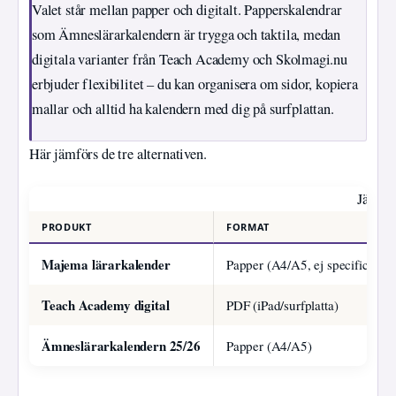
Valet står mellan papper och digitalt. Papperskalendrar
som Ämneslärarkalendern är trygga och taktila, medan
digitala varianter från Teach Academy och Skolmagi.nu
erbjuder flexibilitet – du kan organisera om sidor, kopiera
mallar och alltid ha kalendern med dig på surfplattan.
Här jämförs de tre alternativen.
Jämför
PRODUKT
FORMAT
Majema lärarkalender
Papper (A4/A5, ej specificerat)
Teach Academy digital
PDF (iPad/surfplatta)
Ämneslärarkalendern 25/26
Papper (A4/A5)