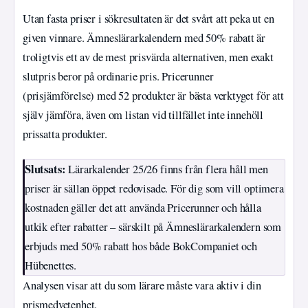
Utan fasta priser i sökresultaten är det svårt att peka ut en
given vinnare. Ämneslärarkalendern med 50% rabatt är
troligtvis ett av de mest prisvärda alternativen, men exakt
slutpris beror på ordinarie pris. Pricerunner
(prisjämförelse) med 52 produkter är bästa verktyget för att
själv jämföra, även om listan vid tillfället inte innehöll
prissatta produkter.
Slutsats:
Lärarkalender 25/26 finns från flera håll men
priser är sällan öppet redovisade. För dig som vill optimera
kostnaden gäller det att använda Pricerunner och hålla
utkik efter rabatter – särskilt på Ämneslärarkalendern som
erbjuds med 50% rabatt hos både BokCompaniet och
Hübenettes.
Analysen visar att du som lärare måste vara aktiv i din
prismedvetenhet.