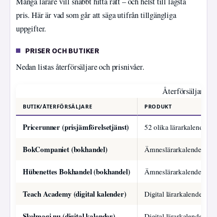
Många lärare vill snabbt hitta rätt – och helst till lägsta
pris. Här är vad som går att säga utifrån tillgängliga
uppgifter.
PRISER OCH BUTIKER
Nedan listas återförsäljare och prisnivåer.
Återförsäljare oc
BUTIK/ÅTERFÖRSÄLJARE
PRODUKT
Pricerunner (prisjämförelsetjänst)
52 olika lärarkalendrar
BokCompaniet (bokhandel)
Ämneslärarkalendern 25
Hübenettes Bokhandel (bokhandel)
Ämneslärarkalendern 25
Teach Academy (digital kalender)
Digital lärarkalender 25
Skolmagi.nu (digital kalender)
Digital lärarkalender 25