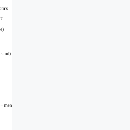
Tom’s
 7
e)
eland)
e – men