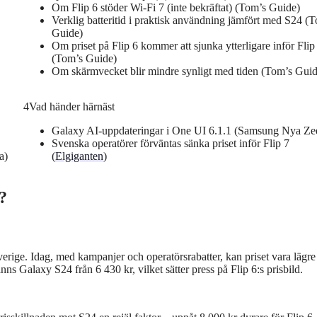
Om Flip 6 stöder Wi-Fi 7 (inte bekräftat) (Tom’s Guide)
Verklig batteritid i praktisk användning jämfört med S24 (
Guide)
Om priset på Flip 6 kommer att sjunka ytterligare inför Flip
(Tom’s Guide)
Om skärmvecket blir mindre synligt med tiden (Tom’s Guid
4
Vad händer härnäst
Galaxy AI-uppdateringar i One UI 6.1.1 (Samsung Nya Ze
Svenska operatörer förväntas sänka priset inför Flip 7
a)
(
Elgiganten
)
?
erige. Idag, med kampanjer och operatörsrabatter, kan priset vara lägr
inns Galaxy S24 från 6 430 kr, vilket sätter press på Flip 6:s prisbild.