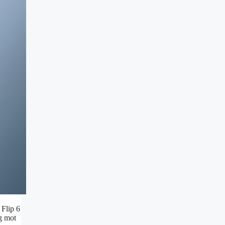
 Flip 6
ig mot