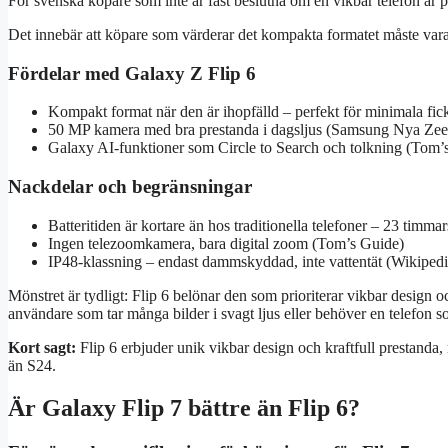
För svenska köpare som inte är fast beslutna om en vikbar telefon är pr
Det innebär att köpare som värderar det kompakta formatet måste vara
Fördelar med Galaxy Z Flip 6
Kompakt format när den är ihopfälld – perfekt för minimala f
50 MP kamera med bra prestanda i dagsljus (Samsung Nya Zee
Galaxy AI-funktioner som Circle to Search och tolkning (Tom’
Nackdelar och begränsningar
Batteritiden är kortare än hos traditionella telefoner – 23 ti
Ingen telezoomkamera, bara digital zoom (Tom’s Guide)
IP48-klassning – endast dammskyddad, inte vattentät (Wikipedi
Mönstret är tydligt: Flip 6 belönar den som prioriterar vikbar design 
användare som tar många bilder i svagt ljus eller behöver en telefon so
Kort sagt:
Flip 6 erbjuder unik vikbar design och kraftfull prestanda,
än S24.
Är Galaxy Flip 7 bättre än Flip 6?