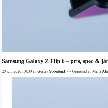
Samsung Galaxy Z Flip 6 – pris, spec & jä
28 juni 2026, 10:30
av
Gustav Söderlund
·
✓
Granskad av
Maria Alm