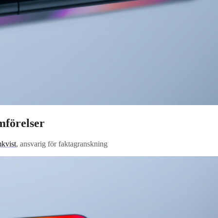
mförelser
kvist
, ansvarig för faktagranskning