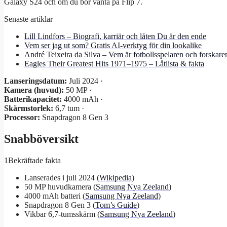
Galaxy S24 och om du bör vänta på Flip 7.
Senaste artiklar
Lill Lindfors – Biografi, karriär och låten Du är den ende
Vem ser jag ut som? Gratis AI-verktyg för din lookalike
André Teixeira da Silva – Vem är fotbollsspelaren och forskare
Eagles Their Greatest Hits 1971–1975 – Låtlista & fakta
Lanseringsdatum:
Juli 2024 ·
Kamera (huvud):
50 MP ·
Batterikapacitet:
4000 mAh ·
Skärmstorlek:
6,7 tum ·
Processor:
Snapdragon 8 Gen 3
Snabböversikt
1
Bekräftade fakta
Lanserades i juli 2024 (
Wikipedia
)
50 MP huvudkamera (
Samsung Nya Zeeland
)
4000 mAh batteri (
Samsung Nya Zeeland
)
Snapdragon 8 Gen 3 (
Tom’s Guide
)
Vikbar 6,7-tumsskärm (
Samsung Nya Zeeland
)