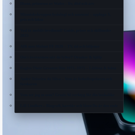
Diana, prinsessa av Wales – liv, död och arv
Människokroppen fysiologi och anatomi – upplaga 3,
pris och fakta
Vad är mobilt bredband? Guide, priser och skillnader
2025
AIK mot Malmö FF 2026 – TV, tid och biljetter
Ont i överarmen när du lyfter? Orsaker & hjälp
Eagles Their Greatest Hits 1971–1975 – Låtlista & fakta
André Teixeira da Silva – Vem är fotbollsspelaren och
forskaren
Vem ser jag ut som? Gratis AI-verktyg för din lookalike
Lill Lindfors – Biografi, karriär och låten Du är den ende