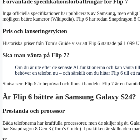
Förväntade specifikationsförbättringar för Flip 7
Inga officiella specifikationer har publicerats av Samsung, men enli
möjligen bättre kameror (Wikipedia). Flip 6 har redan Snapdragon 
Pris och lanseringsrykten
Historiska priser från Tom’s Guide visar att Flip 6 startade på 1 099 
Ska man vänta på Flip 7?
Om du är ute efter de senaste AI-funktionerna och kan vänta t
behöver en telefon nu – och särskilt om du hittar Flip 6 till ett ra
Slutsatsen: Flip 6 är beprövad och finns i handeln. Flip 7 är en framtid
Är Flip 6 bättre än Samsung Galaxy S24?
Prestanda och processor
Båda telefonerna har kraftfulla processorer, men de skiljer sig åt. 
har Snapdragon 8 Gen 3 (Tom’s Guide). I praktiken är skillnaden marg