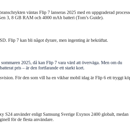
gt branschrykten väntas Flip 7 lanseras 2025 med en uppgraderad process
8 Gen 3, 8 GB RAM och 4000 mAh batteri (Tom’s Guide).
USD. Flip 7 kan bli något dyrare, men ingenting är bekräftat.
ill sommaren 2025, då kan Flip 7 vara värd att överväga. Men om du
batterat pris – är den fortfarande ett starkt kort.
svision. För den som vill ha en vikbar mobil idag är Flip 6 ett tryggt kö
Galaxy S24 använder enligt Samsung Sverige Exynos 2400 globalt, medan 
inell för de flesta användare.