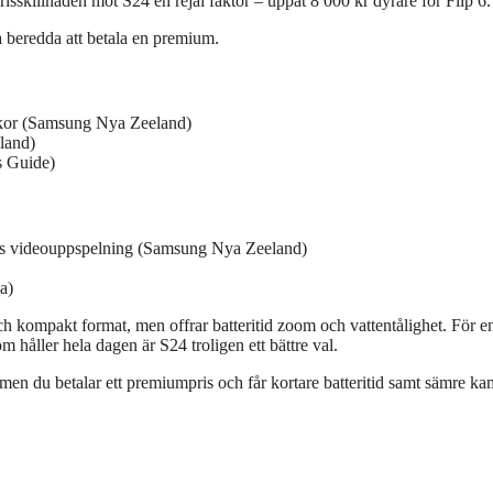
isskillnaden mot S24 en rejäl faktor – uppåt 8 000 kr dyrare för Flip 6.
 beredda att betala en premium.
ickor (Samsung Nya Zeeland)
land)
s Guide)
mmars videouppspelning (Samsung Nya Zeeland)
a)
och kompakt format, men offrar batteritid zoom och vattentålighet. För e
m håller hela dagen är S24 troligen ett bättre val.
 men du betalar ett premiumpris och får kortare batteritid samt sämre ka