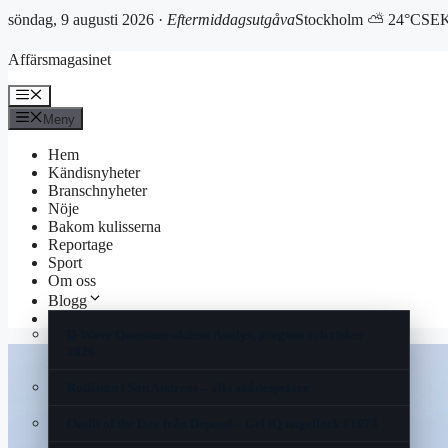
söndag, 9 augusti 2026 ·
Eftermiddagsutgåva
Stockholm ⛅ 24°C
SEK
Hoppa
Affärsmagasinet
till
innehåll
Meny
Meny
Hem
Kändisnyheter
Branschnyheter
Nöje
Bakom kulisserna
Reportage
Sport
Om oss
Blogg
Korsord
D-Wave Quantum-aktien: Analys, prognos och risker
2026
Rollistan i San Andreas – alla skådespelare
Outfit of the Day från Depend – Gel iQ nagellack #1078