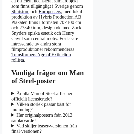
ett officiellt licensierat samlarobjekt
som finns tillgängligt i Sverige genom
Shirtstore
och
Europosters
, med lokal
produktion av Hybris Production AB.
Plakaten finns i formaten 70×100 cm
och 27×40 tum, designade med Zack
Snyders episka estetik och Henry
Cavill som central motiv. För läsare
intresserade av andra stora
filmproduktioner rekommenderas
Transformers Age of Extinction
rollista
.
Vanliga frågor om Man
of Steel-poster
Är alla Man of Steel-affischer
officiellt licensierade?
Vilken storlek passar bäst för
inramning?
Har originalpostern från 2013
samlarvärde?
Vad skiljer teaser-versionen från
final-versionen?