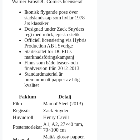
Warner Bros/DC Comics licensierat
Ikonisk flygande pose över
stadslandskap som hyllar 1978
års klassiker
Designad under Zack Snyders
regi med mörk, episk estetik
Officiell licensiering via Hybris
Production AB i Sverige
Startskottet för DCEU:s
marknadsföringskampanj
Finns som både teaser- och
finalversion från 2012-2013
Standardmaterial är
premiummatt papper av hög
kvalitet
Faktum
Detalj
Film
Man of Steel (2013)
Regissör
Zack Snyder
Huvudroll
Henry Cavill
A1, A2, 27×40 tum,
Posterstorlekar
70×100 cm
Matt/s glossy papper,
Material