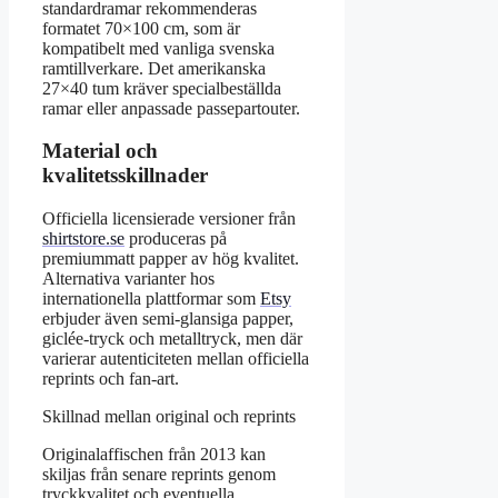
standardramar rekommenderas
formatet 70×100 cm, som är
kompatibelt med vanliga svenska
ramtillverkare. Det amerikanska
27×40 tum kräver specialbeställda
ramar eller anpassade passepartouter.
Material och
kvalitetsskillnader
Officiella licensierade versioner från
shirtstore.se
produceras på
premiummatt papper av hög kvalitet.
Alternativa varianter hos
internationella plattformar som
Etsy
erbjuder även semi-glansiga papper,
giclée-tryck och metalltryck, men där
varierar autenticiteten mellan officiella
reprints och fan-art.
Skillnad mellan original och reprints
Originalaffischen från 2013 kan
skiljas från senare reprints genom
tryckkvalitet och eventuella