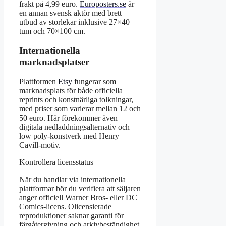
frakt på 4,99 euro.
Europosters.se
är
en annan svensk aktör med brett
utbud av storlekar inklusive 27×40
tum och 70×100 cm.
Internationella
marknadsplatser
Plattformen
Etsy
fungerar som
marknadsplats för både officiella
reprints och konstnärliga tolkningar,
med priser som varierar mellan 12 och
50 euro. Här förekommer även
digitala nedladdningsalternativ och
low poly-konstverk med Henry
Cavill-motiv.
Kontrollera licensstatus
När du handlar via internationella
plattformar bör du verifiera att säljaren
anger officiell Warner Bros- eller DC
Comics-licens. Olicensierade
reproduktioner saknar garanti för
färgåtergivning och arkivbeständighet.