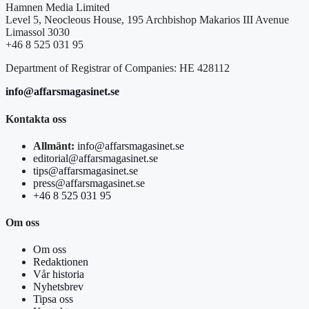
Hamnen Media Limited
Level 5, Neocleous House, 195 Archbishop Makarios III Avenue
Limassol 3030
+46 8 525 031 95
Department of Registrar of Companies: HE 428112
info@affarsmagasinet.se
Kontakta oss
Allmänt:
info@affarsmagasinet.se
editorial@affarsmagasinet.se
tips@affarsmagasinet.se
press@affarsmagasinet.se
+46 8 525 031 95
Om oss
Om oss
Redaktionen
Vår historia
Nyhetsbrev
Tipsa oss