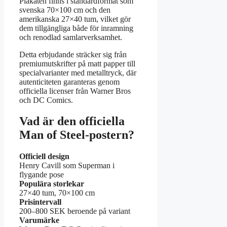
Plakaten finns i standardformat som
svenska 70×100 cm och den
amerikanska 27×40 tum, vilket gör
dem tillgängliga både för inramning
och renodlad samlarverksamhet.
Detta erbjudande sträcker sig från
premiumutskrifter på matt papper till
specialvarianter med metalltryck, där
autenticiteten garanteras genom
officiella licenser från Warner Bros
och DC Comics.
Vad är den officiella
Man of Steel-postern?
Officiell design
Henry Cavill som Superman i
flygande pose
Populära storlekar
27×40 tum, 70×100 cm
Prisintervall
200–800 SEK beroende på variant
Varumärke