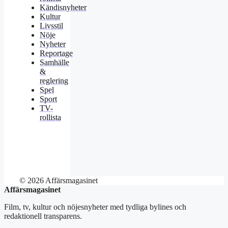
Kändisnyheter
Kultur
Livsstil
Nöje
Nyheter
Reportage
Samhälle
&
reglering
Spel
Sport
TV-
rollista
© 2026 Affärsmagasinet
Affärsmagasinet
Film, tv, kultur och nöjesnyheter med tydliga bylines och
redaktionell transparens.