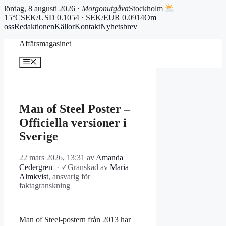
lördag, 8 augusti 2026 ·
Morgonutgåva
Stockholm
15°C
SEK/USD 0.1054 · SEK/EUR 0.0914
Om
oss
Redaktionen
Källor
Kontakt
Nyhetsbrev
Hoppa
Affärsmagasinet
till
innehåll
Meny
Man of Steel Poster –
Officiella versioner i
Sverige
22 mars 2026, 13:31
av
Amanda
Cedergren
·
✓
Granskad av
Maria
Almkvist
, ansvarig för
faktagranskning
Man of Steel-postern från 2013 har