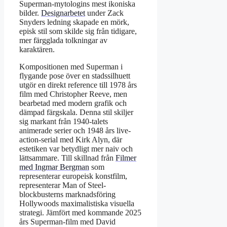
Superman-mytologins mest ikoniska
bilder.
Designarbetet
under Zack
Snyders ledning skapade en mörk,
episk stil som skilde sig från tidigare,
mer färgglada tolkningar av
karaktären.
Kompositionen med Superman i
flygande pose över en stadssilhuett
utgör en direkt reference till 1978 års
film med Christopher Reeve, men
bearbetad med modern grafik och
dämpad färgskala. Denna stil skiljer
sig markant från 1940-talets
animerade serier och 1948 års live-
action-serial med Kirk Alyn, där
estetiken var betydligt mer naiv och
lättsammare. Till skillnad från
Filmer
med Ingmar Bergman
som
representerar europeisk konstfilm,
representerar Man of Steel-
blockbusterns marknadsföring
Hollywoods maximalistiska visuella
strategi. Jämfört med kommande 2025
års Superman-film med David