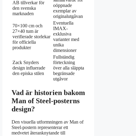
AB tillverkar för
oöppnade
den svenska
exemplar av
marknaden
originalutgåvan
Eventuella
70×100 cm och
IMAX-
27×40 tum är
exklusiva
verifierade storlekar
varianter med
för officiella
unika
produkter
dimensioner
Fullständig
Zack Snyders
förteckning
design influerade
över alla släppta
den episka stilen
begränsade
utgåvor
Vad är historien bakom
Man of Steel-posterns
design?
Den visuella utformningen av Man of
Steel-postern representerar ett
medvetet återanknytande till