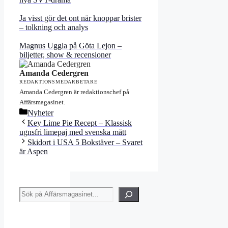
Ja visst gör det ont när knoppar brister
– tolkning och analys
Magnus Uggla på Göta Lejon –
biljetter, show & recensioner
Amanda Cedergren
REDAKTIONSMEDARBETARE
Amanda Cedergren är redaktionschef på
Affärsmagasinet.
Kategorier
Nyheter
Key Lime Pie Recept – Klassisk
ugnsfri limepaj med svenska mått
Skidort i USA 5 Bokstäver – Svaret
är Aspen
Sök