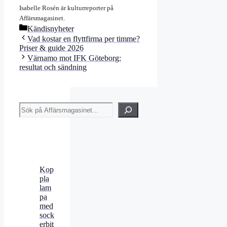
Isabelle Rosén är kulturreporter på
Affärsmagasinet.
Kategorier
Kändisnyheter
Vad kostar en flyttfirma per timme?
Priser & guide 2026
Värnamo mot IFK Göteborg:
resultat och sändning
Sök
Kop
pla
lam
pa
med
sock
erbit