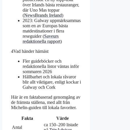
över Irlands bästa restauranger,
där Uno Mas toppar
(
NewsBrands Ireland
)
2023: Galway uppmärksammas
som en av Europas bästa
matdestinationer i flera
reseguider (
Saveurs
redaktionella rapport
)
4
Vad händer härnäst
Fler guideböcker och
redaktionella listor väntas inför
sommaren 2026
Hållbarhet och lokala råvaror
blir allt viktigare, enligt kockar i
Galway och Cork
Här är en faktabaserad genomgång av
de främsta ställena, med allt från
Michelin-guiden till lokala favoriter.
Fakta
Värde
ca 150–200 listade
Antal
på
TripAdvisor