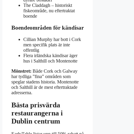
The Claddagh – historiskt
fiskeområde, nu eftertraktat
boende
Boendeområden för kändisar
Cillian Murphy har bott i Cork
men specifik plats är inte
offentlig
Flera irländska kändisar äger
hus i Salthill och Montenotte
Mönstret:
Både Cork och Galway
har tydliga ”fina” områden som
speglar stadens historia. Montenotte
och Salthill är de mest eftertraktade
adresserna.
Bästa prisvärda
restaurangerna i
Dublin centrum
EarlyTable listar upp till 50% rabatt på