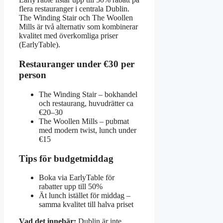
flera restauranger i centrala Dublin.
The Winding Stair och The Woollen
Mills är två alternativ som kombinerar
kvalitet med överkomliga priser
(EarlyTable).
Restauranger under €30 per
person
The Winding Stair – bokhandel
och restaurang, huvudrätter ca
€20–30
The Woollen Mills – pubmat
med modern twist, lunch under
€15
Tips för budgetmiddag
Boka via EarlyTable för
rabatter upp till 50%
Ät lunch istället för middag –
samma kvalitet till halva priset
Vad det innebär:
Dublin är inte