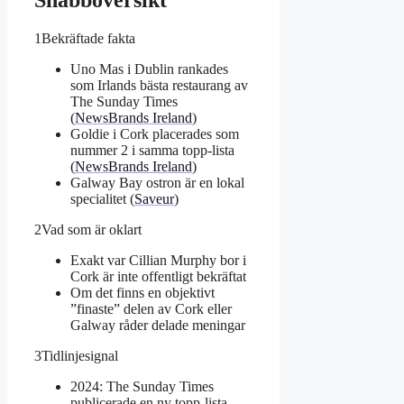
Snabböversikt
1
Bekräftade fakta
Uno Mas i Dublin rankades
som Irlands bästa restaurang av
The Sunday Times
(
NewsBrands Ireland
)
Goldie i Cork placerades som
nummer 2 i samma topp-lista
(
NewsBrands Ireland
)
Galway Bay ostron är en lokal
specialitet (
Saveur
)
2
Vad som är oklart
Exakt var Cillian Murphy bor i
Cork är inte offentligt bekräftat
Om det finns en objektivt
”finaste” delen av Cork eller
Galway råder delade meningar
3
Tidlinjesignal
2024: The Sunday Times
publicerade en ny topp-lista