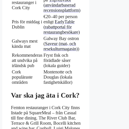
restauranger i
(användarbaserad
Cork City
recensionsplattform)
€20–40 per person
Pris för middag i
enligt
EarlyTable
Dublin
(rabattportal för
restaurangbesökare)
Galway Bay ostron
Galways mest
(
Saveur (mat- och
kända mat
resekulturmagasin)
)
Rekommenderas
Fryst fisk och
att undvika på
förädlade såser
irländsk pub
(lokala guider)
Cork
Montenotte och
populäraste
Douglas (lokala
områden
fastighetskällor)
Var ska jag äta i Cork?
Femton restauranger i Cork City finns
listade på SquareMeal – från Casual
till fine dining. The River Club Bar,
Terrace & Grill Room, Bocelli kitchen
and wine bar, Coqbull, Luigi Malones