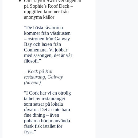
Om Taylor Swift verkligen åt
på Sophie’s Roof Deck –
uppgiften kommer från
anonyma källor
”De bästa råvarorna
kommer från västkusten
– ostronen från Galway
Bay och laxen från
Connemara. Vi jobbar
med säsongen, det är vår
filosofi.”
– Kock på Kai
restaurang, Galway
(Saveur)
”I Cork har vi en otrolig
täthet av restauranger
som satsar på lokala
råvaror. Det är inte bara
fine dining – även
pubarna börjar använda
färsk fisk istället för
fryst.”