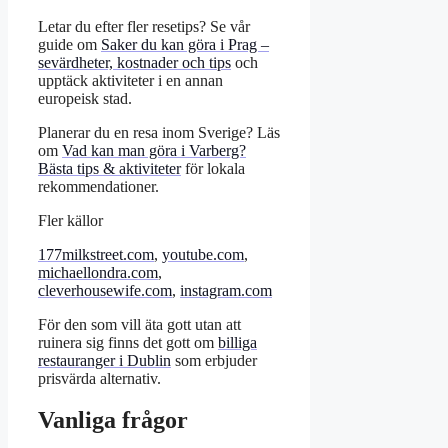
Letar du efter fler resetips? Se vår
guide om
Saker du kan göra i Prag –
sevärdheter, kostnader och tips
och
upptäck aktiviteter i en annan
europeisk stad.
Planerar du en resa inom Sverige? Läs
om
Vad kan man göra i Varberg?
Bästa tips & aktiviteter
för lokala
rekommendationer.
Fler källor
177milkstreet.com
,
youtube.com
,
michaellondra.com
,
cleverhousewife.com
,
instagram.com
För den som vill äta gott utan att
ruinera sig finns det gott om
billiga
restauranger i Dublin
som erbjuder
prisvärda alternativ.
Vanliga frågor