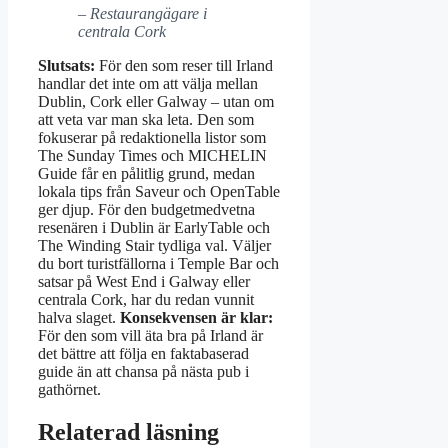
– Restaurangägare i
centrala Cork
Slutsats:
För den som reser till Irland
handlar det inte om att välja mellan
Dublin, Cork eller Galway – utan om
att veta var man ska leta. Den som
fokuserar på redaktionella listor som
The Sunday Times och MICHELIN
Guide får en pålitlig grund, medan
lokala tips från Saveur och OpenTable
ger djup. För den budgetmedvetna
resenären i Dublin är EarlyTable och
The Winding Stair tydliga val. Väljer
du bort turistfällorna i Temple Bar och
satsar på West End i Galway eller
centrala Cork, har du redan vunnit
halva slaget.
Konsekvensen är klar:
För den som vill äta bra på Irland är
det bättre att följa en faktabaserad
guide än att chansa på nästa pub i
gathörnet.
Relaterad läsning