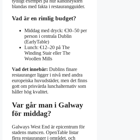
tydligt exempel på hur kändisrykten
blandas med fakta i restaurangguider.
Vad är en rimlig budget?
Middag med dryck: €30–50 per
person i centrala Dublin
(EarlyTable)
Lunch: €12–20 på The
Winding Stair eller The
Woollen Mills
Vad det innebär:
Dublins finare
restauranger ligger i nivå med andra
europeiska huvudstäder, men det finns
gott om prisvärda lunchalternativ som
håller hög kvalitet.
Var går man i Galway
för middag?
Galways West End är epicentrum för
stadens matscen. OpenTable listar
flera restauranger i området, och