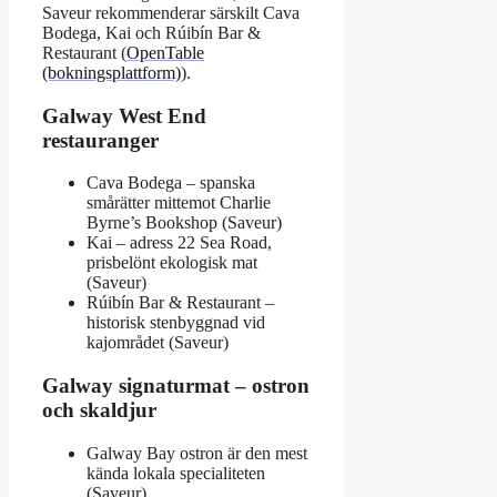
Saveur rekommenderar särskilt Cava
Bodega, Kai och Rúibín Bar &
Restaurant (
OpenTable
(bokningsplattform)
).
Galway West End
restauranger
Cava Bodega – spanska
smårätter mittemot Charlie
Byrne’s Bookshop (Saveur)
Kai – adress 22 Sea Road,
prisbelönt ekologisk mat
(Saveur)
Rúibín Bar & Restaurant –
historisk stenbyggnad vid
kajområdet (Saveur)
Galway signaturmat – ostron
och skaldjur
Galway Bay ostron är den mest
kända lokala specialiteten
(Saveur)