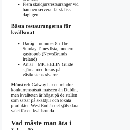
Flera skaldjursrestauranger vid
hamnen serverar färsk fisk
dagligen
Bästa restaurangerna för
kvällsmat
Daróg – nummer 8 i The
Sunday Times lista, modern
gastropub (NewsBrands
Ireland)
Aniar – MICHELIN Guide-
stjärna med fokus på
västkustens råvaror
Mönstret:
Galway har en mindre
konkurrensutsatt matscen än Dublin,
men kvaliteten är högst på de ställen
som satsar på skaldjur och lokala
produkter. West End är det självklara
valet för en kvällsrunda.
Vad måste man äta i