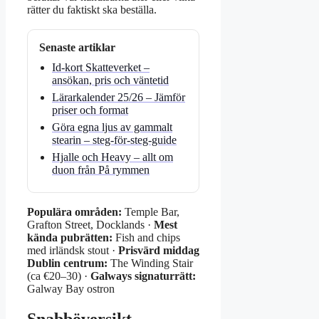
rätter du faktiskt ska beställa.
Senaste artiklar
Id-kort Skatteverket –
ansökan, pris och väntetid
Lärarkalender 25/26 – Jämför
priser och format
Göra egna ljus av gammalt
stearin – steg-för-steg-guide
Hjalle och Heavy – allt om
duon från På rymmen
Populära områden:
Temple Bar,
Grafton Street, Docklands ·
Mest
kända pubrätten:
Fish and chips
med irländsk stout ·
Prisvärd middag
Dublin centrum:
The Winding Stair
(ca €20–30) ·
Galways signaturrätt:
Galway Bay ostron