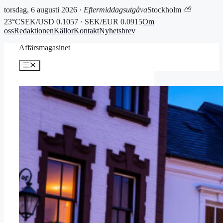
torsdag, 6 augusti 2026 ·
Eftermiddagsutgåva
Stockholm ⛅
23°C
SEK/USD 0.1057 · SEK/EUR 0.0915
Om
oss
Redaktionen
Källor
Kontakt
Nyhetsbrev
Hoppa
Affärsmagasinet
till
innehåll
Meny