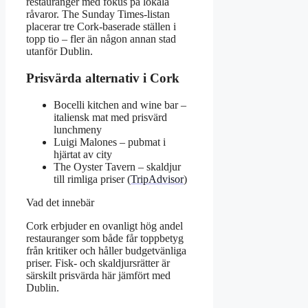
restauranger med fokus på lokala
råvaror. The Sunday Times-listan
placerar tre Cork-baserade ställen i
topp tio – fler än någon annan stad
utanför Dublin.
Prisvärda alternativ i Cork
Bocelli kitchen and wine bar –
italiensk mat med prisvärd
lunchmeny
Luigi Malones – pubmat i
hjärtat av city
The Oyster Tavern – skaldjur
till rimliga priser (
TripAdvisor
)
Vad det innebär
Cork erbjuder en ovanligt hög andel
restauranger som både får toppbetyg
från kritiker och håller budgetvänliga
priser. Fisk- och skaldjursrätter är
särskilt prisvärda här jämfört med
Dublin.