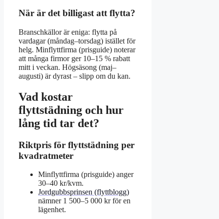
När är det billigast att flytta?
Branschkällor är eniga: flytta på
vardagar (måndag–torsdag) istället för
helg. Minflyttfirma (prisguide) noterar
att många firmor ger 10–15 % rabatt
mitt i veckan. Högsäsong (maj–
augusti) är dyrast – slipp om du kan.
Vad kostar
flyttstädning och hur
lång tid tar det?
Riktpris för flyttstädning per
kvadratmeter
Minflyttfirma (prisguide) anger
30–40 kr/kvm.
Jordgubbsprinsen (flyttblogg)
nämner 1 500–5 000 kr för en
lägenhet.