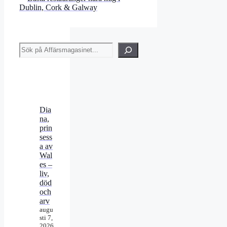
Dublin, Cork & Galway
Sök
Dia
na,
prin
sess
a av
Wal
es –
liv,
död
och
arv
augu
sti 7,
2026