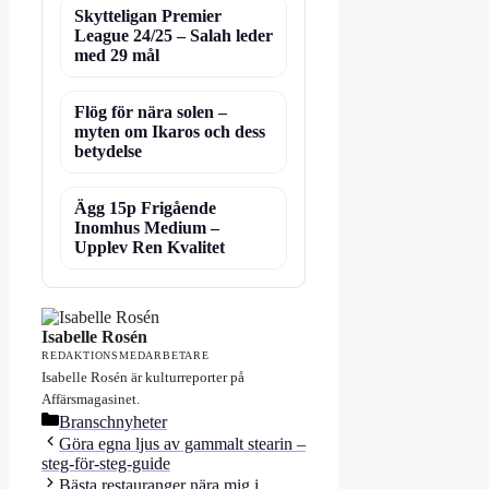
Skytteligan Premier
League 24/25 – Salah leder
med 29 mål
Flög för nära solen –
myten om Ikaros och dess
betydelse
Ägg 15p Frigående
Inomhus Medium –
Upplev Ren Kvalitet
Isabelle Rosén
REDAKTIONSMEDARBETARE
Isabelle Rosén är kulturreporter på
Affärsmagasinet.
Kategorier
Branschnyheter
Göra egna ljus av gammalt stearin –
steg-för-steg-guide
Bästa restauranger nära mig i