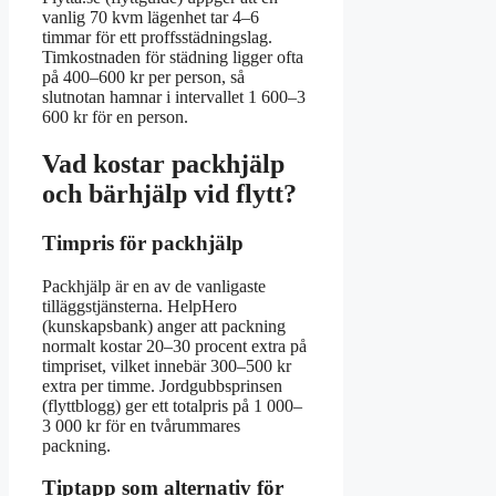
vanlig 70 kvm lägenhet tar 4–6
timmar för ett proffsstädningslag.
Timkostnaden för städning ligger ofta
på 400–600 kr per person, så
slutnotan hamnar i intervallet 1 600–3
600 kr för en person.
Vad kostar packhjälp
och bärhjälp vid flytt?
Timpris för packhjälp
Packhjälp är en av de vanligaste
tilläggstjänsterna. HelpHero
(kunskapsbank) anger att packning
normalt kostar 20–30 procent extra på
timpriset, vilket innebär 300–500 kr
extra per timme. Jordgubbsprinsen
(flyttblogg) ger ett totalpris på 1 000–
3 000 kr för en tvårummares
packning.
Tiptapp som alternativ för