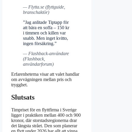
— Flytta.se (flyttguide,
branschaktör)
”Jag anlitade Tiptapp för
att bära en soffa – 150 kr
i timmen och killen var
snabb. Men inget kvitto,
ingen försäkring.”
— Flashback-användare
(Flashback,
användarforum)
Erfarenheterna visar att valet handlar
om avvägningen mellan pris och
trygghet.
Slutsats
Timpriset för en flyttfirma i Sverige
ligger i praktiken mellan 400 och 900
kronor, där storstadsregionerna drar
det längsta strået. Den som planerar
en flytt under 2026 har allt att vinna