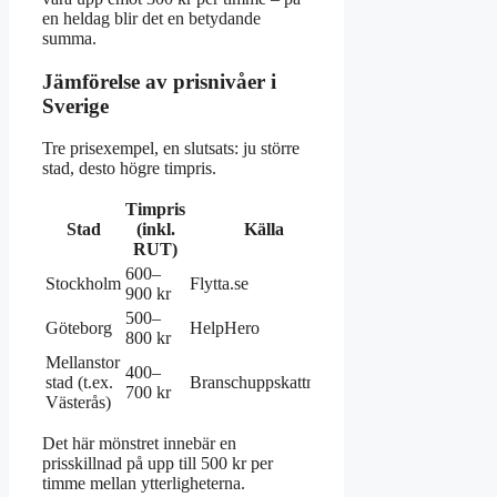
en heldag blir det en betydande
summa.
Jämförelse av prisnivåer i
Sverige
Tre prisexempel, en slutsats: ju större
stad, desto högre timpris.
Timpris
Stad
(inkl.
Källa
RUT)
600–
Stockholm
Flytta.se
900 kr
500–
Göteborg
HelpHero
800 kr
Mellanstor
400–
stad (t.ex.
Branschuppskattning
700 kr
Västerås)
Det här mönstret innebär en
prisskillnad på upp till 500 kr per
timme mellan ytterligheterna.