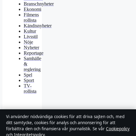
Branschnyheter
Ekonomi
Filmens
rollista
Kändisnyheter
Kultur
Livsstil
Nöje
Nyheter
Reportage
Samhälle
&
reglering
Spel
Sport
TV-
rollista
Vi använder nödvändiga cookies för att driva sajten och, med
ditt samtycke, cookies för analys och annonsering för att
förbättra den och finansiera vår journalistik. Se vår
Cookiepolicy
© 2026 Affärsmagasinet
Affärsmagasinet
och
Integritetspolicy
.