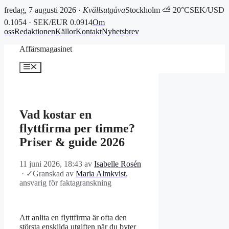
fredag, 7 augusti 2026 ·
Kvällsutgåva
Stockholm ⛅ 20°C
SEK/USD
0.1054 · SEK/EUR 0.0914
Om
oss
Redaktionen
Källor
Kontakt
Nyhetsbrev
Hoppa
Affärsmagasinet
till
innehåll
Meny
Vad kostar en
flyttfirma per timme?
Priser & guide 2026
11 juni 2026, 18:43
av
Isabelle Rosén
·
✓
Granskad av
Maria Almkvist
,
ansvarig för faktagranskning
Att anlita en flyttfirma är ofta den
största enskilda utgiften när du byter