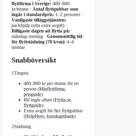
flyttfirma i Sverige:
400–800
kr/timme ·
Antal flyttgubbar som
ingår i standardpris:
1–2 personer ·
Vanligaste tilläggstjänsten:
packhjälp (ofta extra avgift) ·
Billigaste dagen att flytta på:
måndag–torsdag ·
Genomsnittlig tid
för flyttstädning (70 kvm):
4–6
timmar
Snabböversikt
1
Timpris
400–800 kr per timme för en
person (
Minflyttfirma,
prisguide
)
Bil ingår oftast (
Flytta.se,
flyttguide
)
Extra avgift för fler flyttgubbar
(
HelpHero, kunskapsbank
)
2
Städning