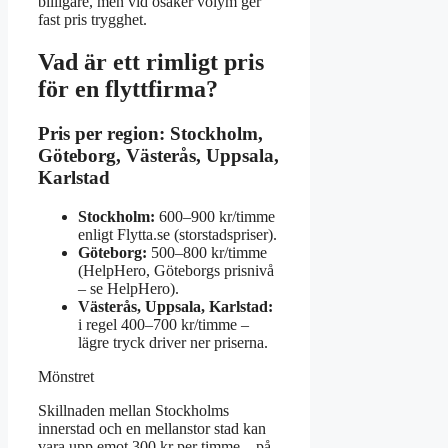
billigare, men vid osäker volym ger
fast pris trygghet.
Vad är ett rimligt pris
för en flyttfirma?
Pris per region: Stockholm,
Göteborg, Västerås, Uppsala,
Karlstad
Stockholm:
600–900 kr/timme
enligt Flytta.se (storstadspriser).
Göteborg:
500–800 kr/timme
(HelpHero, Göteborgs prisnivå
– se HelpHero).
Västerås, Uppsala, Karlstad:
i regel 400–700 kr/timme –
lägre tryck driver ner priserna.
Mönstret
Skillnaden mellan Stockholms
innerstad och en mellanstor stad kan
vara upp emot 300 kr per timme – på