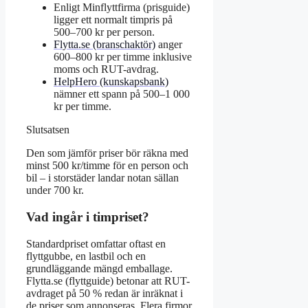
Enligt Minflyttfirma (prisguide)
ligger ett normalt timpris på
500–700 kr per person.
Flytta.se (branschaktör)
anger
600–800 kr per timme inklusive
moms och RUT-avdrag.
HelpHero (kunskapsbank)
nämner ett spann på 500–1 000
kr per timme.
Slutsatsen
Den som jämför priser bör räkna med
minst 500 kr/timme för en person och
bil – i storstäder landar notan sällan
under 700 kr.
Vad ingår i timpriset?
Standardpriset omfattar oftast en
flyttgubbe, en lastbil och en
grundläggande mängd emballage.
Flytta.se (flyttguide) betonar att RUT-
avdraget på 50 % redan är inräknat i
de priser som annonseras. Flera firmor