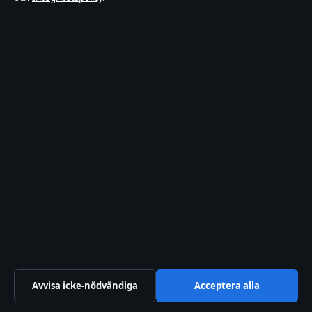
Film, tv, kultur och nöjesnyheter med tydliga bylines och
redaktionell transparens.
Hamnen Media Limited
Level 5, Neocleous House, 195 Archbishop Makarios III Avenue
Limassol 3030
+46 8 525 031 95
Department of Registrar of Companies: HE 428112
info@affarsmagasinet.se
Kontakta oss
Allmänt:
info@affarsmagasinet.se
editorial@affarsmagasinet.se
tips@affarsmagasinet.se
press@affarsmagasinet.se
+46 8 525 031 95
Om oss
Avvisa icke-nödvändiga
Acceptera alla
Om oss