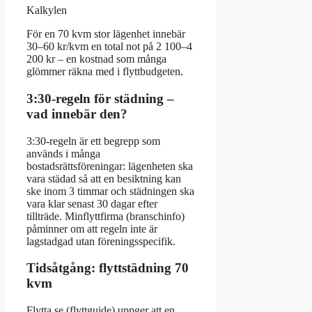
Kalkylen
För en 70 kvm stor lägenhet innebär
30–60 kr/kvm en total not på 2 100–4
200 kr – en kostnad som många
glömmer räkna med i flyttbudgeten.
3:30-regeln för städning –
vad innebär den?
3:30-regeln är ett begrepp som
används i många
bostadsrättsföreningar: lägenheten ska
vara städad så att en besiktning kan
ske inom 3 timmar och städningen ska
vara klar senast 30 dagar efter
tillträde. Minflyttfirma (branschinfo)
påminner om att regeln inte är
lagstadgad utan föreningsspecifik.
Tidsåtgång: flyttstädning 70
kvm
Flytta.se (flyttguide) uppger att en