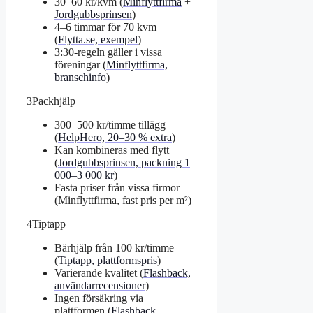
30–60 kr/kvm (
Minflyttfirma
+
Jordgubbsprinsen
)
4–6 timmar för 70 kvm
(
Flytta.se, exempel
)
3:30-regeln gäller i vissa
föreningar (
Minflyttfirma,
branschinfo
)
3
Packhjälp
300–500 kr/timme tillägg
(
HelpHero, 20–30 % extra
)
Kan kombineras med flytt
(
Jordgubbsprinsen, packning 1
000–3 000 kr
)
Fasta priser från vissa firmor
(Minflyttfirma, fast pris per m²)
4
Tiptapp
Bärhjälp från 100 kr/timme
(
Tiptapp, plattformspris
)
Varierande kvalitet (
Flashback,
användarrecensioner
)
Ingen försäkring via
plattformen (
Flashback,