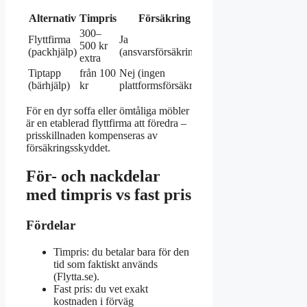
Alternativ
Timpris
Försäkring
Kvalitetsgaranti
300–
Flyttfirma
Ja
Hög (utbildad
500 kr
(packhjälp)
(ansvarsförsäkring)
personal)
extra
Tiptapp
från 100
Nej (ingen
Varierar
(bärhjälp)
kr
plattformsförsäkring)
(recensionsberoende)
För en dyr soffa eller ömtåliga möbler
är en etablerad flyttfirma att föredra –
prisskillnaden kompenseras av
försäkringsskyddet.
För- och nackdelar
med timpris vs fast pris
Fördelar
Timpris: du betalar bara för den
tid som faktiskt används
(Flytta.se).
Fast pris: du vet exakt
kostnaden i förväg