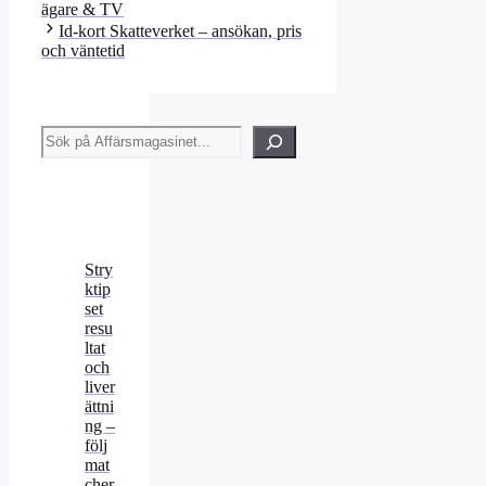
ägare & TV
Id-kort Skatteverket – ansökan, pris
och väntetid
Sök
Stry
ktip
set
resu
ltat
och
liver
ättni
ng –
följ
mat
cher