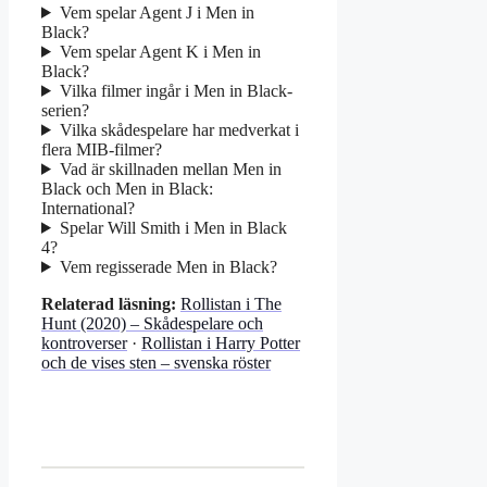
Vem spelar Agent J i Men in
Black?
Vem spelar Agent K i Men in
Black?
Vilka filmer ingår i Men in Black-
serien?
Vilka skådespelare har medverkat i
flera MIB-filmer?
Vad är skillnaden mellan Men in
Black och Men in Black:
International?
Spelar Will Smith i Men in Black
4?
Vem regisserade Men in Black?
Relaterad läsning:
Rollistan i The
Hunt (2020) – Skådespelare och
kontroverser
·
Rollistan i Harry Potter
och de vises sten – svenska röster