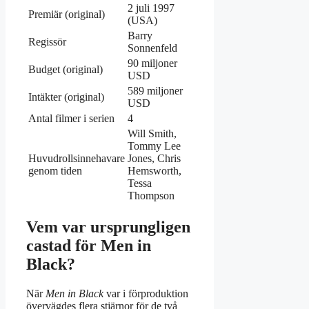
2 juli 1997
Premiär (original)
(USA)
Barry
Regissör
Sonnenfeld
90 miljoner
Budget (original)
USD
589 miljoner
Intäkter (original)
USD
Antal filmer i serien
4
Will Smith,
Tommy Lee
Huvudrollsinnehavare
Jones, Chris
genom tiden
Hemsworth,
Tessa
Thompson
Vem var ursprungligen
castad för Men in
Black?
När
Men in Black
var i förproduktion
övervägdes flera stjärnor för de två