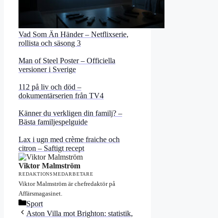
Vad Som Än Händer – Netflixserie,
rollista och säsong 3
Man of Steel Poster – Officiella
versioner i Sverige
112 på liv och död –
dokumentärserien från TV4
Känner du verkligen din familj? –
Bästa familjespelguide
Lax i ugn med crème fraiche och
citron – Saftigt recept
Viktor Malmström
REDAKTIONSMEDARBETARE
Viktor Malmström är chefredaktör på
Affärsmagasinet.
Kategorier
Sport
Aston Villa mot Brighton: statistik,