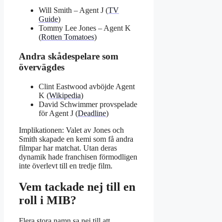
Will Smith – Agent J (
TV
Guide
)
Tommy Lee Jones – Agent K
(
Rotten Tomatoes
)
Andra skådespelare som
övervägdes
Clint Eastwood avböjde Agent
K (
Wikipedia
)
David Schwimmer provspelade
för Agent J (
Deadline
)
Implikationen: Valet av Jones och
Smith skapade en kemi som få andra
filmpar har matchat. Utan deras
dynamik hade franchisen förmodligen
inte överlevt till en tredje film.
Vem tackade nej till en
roll i MIB?
Flera stora namn sa nej till att