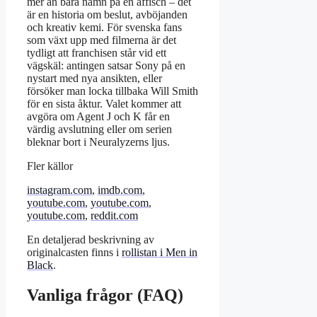
mer än bara namn på en affisch – det
är en historia om beslut, avböjanden
och kreativ kemi. För svenska fans
som växt upp med filmerna är det
tydligt att franchisen står vid ett
vägskäl: antingen satsar Sony på en
nystart med nya ansikten, eller
försöker man locka tillbaka Will Smith
för en sista åktur. Valet kommer att
avgöra om Agent J och K får en
värdig avslutning eller om serien
bleknar bort i Neuralyzerns ljus.
Fler källor
instagram.com
,
imdb.com
,
youtube.com
,
youtube.com
,
youtube.com
,
reddit.com
En detaljerad beskrivning av
originalcasten finns i
rollistan i Men in
Black
.
Vanliga frågor (FAQ)