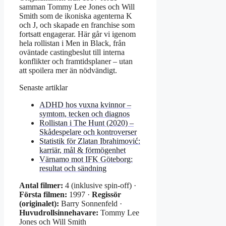
samman Tommy Lee Jones och Will
Smith som de ikoniska agenterna K
och J, och skapade en franchise som
fortsatt engagerar. Här går vi igenom
hela rollistan i Men in Black, från
oväntade castingbeslut till interna
konflikter och framtidsplaner – utan
att spoilera mer än nödvändigt.
Senaste artiklar
ADHD hos vuxna kvinnor –
symtom, tecken och diagnos
Rollistan i The Hunt (2020) –
Skådespelare och kontroverser
Statistik för Zlatan Ibrahimović:
karriär, mål & förmögenhet
Värnamo mot IFK Göteborg:
resultat och sändning
Antal filmer:
4 (inklusive spin-off) ·
Första filmen:
1997 ·
Regissör
(originalet):
Barry Sonnenfeld ·
Huvudrollsinnehavare:
Tommy Lee
Jones och Will Smith