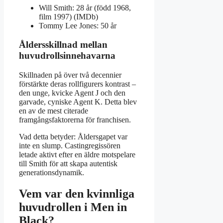
Will Smith: 28 år (född 1968,
film 1997) (IMDb)
Tommy Lee Jones: 50 år
Åldersskillnad mellan
huvudrollsinnehavarna
Skillnaden på över två decennier
förstärkte deras rollfigurers kontrast –
den unge, kvicke Agent J och den
garvade, cyniske Agent K. Detta blev
en av de mest citerade
framgångsfaktorerna för franchisen.
Vad detta betyder: Åldersgapet var
inte en slump. Castingregissören
letade aktivt efter en äldre motspelare
till Smith för att skapa autentisk
generationsdynamik.
Vem var den kvinnliga
huvudrollen i Men in
Black?