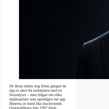
De flesta minns nog första gången de
såg en alien bli nedskjuten med en
Neuralyzer – men frågan om vilka
skådespelare som egentligen bar upp
filmerna är minst lika fascinerande.
Originalfilmen från 1997 förde