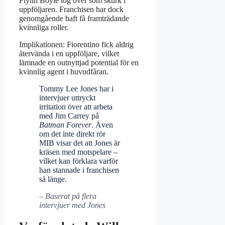
Flynn Boyle tog över som skurk i
uppföljaren. Franchisen har dock
genomgående haft få framträdande
kvinnliga roller.
Implikationen: Fiorentino fick aldrig
återvända i en uppföljare, vilket
lämnade en outnyttjad potential för en
kvinnlig agent i huvudfåran.
Tommy Lee Jones har i
intervjuer uttryckt
irritation över att arbeta
med Jim Carrey på
Batman Forever
. Även
om det inte direkt rör
MIB visar det att Jones är
kräsen med motspelare –
vilket kan förklara varför
han stannade i franchisen
så länge.
– Baserat på flera
intervjuer med Jones