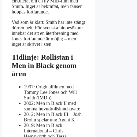
cirkulerat om en ny MIB-film med
Smith. Inget är bekräftat, men fansen
hoppas fortfarande.
Vad som är klart: Smith har inte stängt
dörren helt. För svenska biobesökare
innebär det att en återförening med
Jones fortfarande är möjlig – men
inget är skrivet i sten.
Tidlinje: Rollistan i
Men in Black genom
åren
1997
: Originalfilmen med
Tommy Lee Jones och Will
Smith (IMDb)
2002
: Men in Black II med
samma huvudrollsinnehavare
2012
: Men in Black III – Josh
Brolin spelar ung Agent K
2019
: Men in Black:
International – Chris
Hemsworth och Tessa