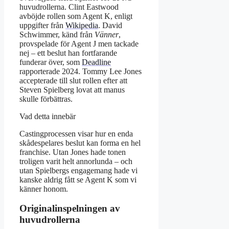
huvudrollerna. Clint Eastwood
avböjde rollen som Agent K, enligt
uppgifter från
Wikipedia
. David
Schwimmer, känd från
Vänner
,
provspelade för Agent J men tackade
nej – ett beslut han fortfarande
funderar över, som
Deadline
rapporterade 2024. Tommy Lee Jones
accepterade till slut rollen efter att
Steven Spielberg lovat att manus
skulle förbättras.
Vad detta innebär
Castingprocessen visar hur en enda
skådespelares beslut kan forma en hel
franchise. Utan Jones hade tonen
troligen varit helt annorlunda – och
utan Spielbergs engagemang hade vi
kanske aldrig fått se Agent K som vi
känner honom.
Originalinspelningen av
huvudrollerna