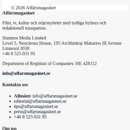
© 2026 Affärsmagasinet
Affärsmagasinet
Film, tv, kultur och nöjesnyheter med tydliga bylines och
redaktionell transparens.
Hamnen Media Limited
Level 5, Neocleous House, 195 Archbishop Makarios III Avenue
Limassol 3030
+46 8 525 031 95
Department of Registrar of Companies: HE 428112
info@affarsmagasinet.se
Kontakta oss
Allmänt:
info@affarsmagasinet.se
editorial@affarsmagasinet.se
tips@affarsmagasinet.se
press@affarsmagasinet.se
+46 8 525 031 95
Om oss