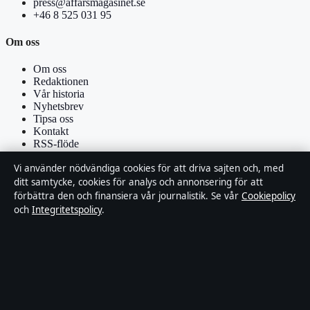
press@affarsmagasinet.se
+46 8 525 031 95
Om oss
Om oss
Redaktionen
Vår historia
Nyhetsbrev
Tipsa oss
Kontakt
RSS-flöde
Vi använder nödvändiga cookies för att driva sajten och, med
Förtroende & standarder
ditt samtycke, cookies för analys och annonsering för att
förbättra den och finansiera vår journalistik. Se vår
Cookiepolicy
Källor & standarder
och
Integritetspolicy
.
Redaktionell policy
Rättelsepolicy
Faktagranskningspolicy
Ägande & finansiering
Integritetspolicy
Cookiepolicy
Om Affärsmagasinet i korthet