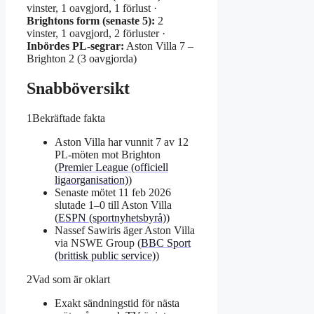
vinster, 1 oavgjord, 1 förlust ·
Brightons form (senaste 5):
2
vinster, 1 oavgjord, 2 förluster ·
Inbördes PL-segrar:
Aston Villa 7 –
Brighton 2 (3 oavgjorda)
Snabböversikt
1
Bekräftade fakta
Aston Villa har vunnit 7 av 12
PL-möten mot Brighton
(
Premier League (officiell
ligaorganisation)
)
Senaste mötet 11 feb 2026
slutade 1–0 till Aston Villa
(
ESPN (sportnyhetsbyrå)
)
Nassef Sawiris äger Aston Villa
via NSWE Group (
BBC Sport
(brittisk public service)
)
2
Vad som är oklart
Exakt sändningstid för nästa