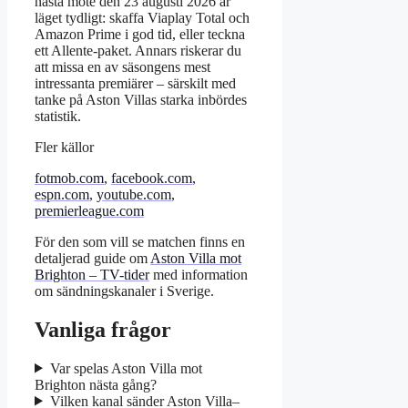
nästa möte den 23 augusti 2026 är
läget tydligt: skaffa Viaplay Total och
Amazon Prime i god tid, eller teckna
ett Allente-paket. Annars riskerar du
att missa en av säsongens mest
intressanta premiärer – särskilt med
tanke på Aston Villas starka inbördes
statistik.
Fler källor
fotmob.com
,
facebook.com
,
espn.com
,
youtube.com
,
premierleague.com
För den som vill se matchen finns en
detaljerad guide om
Aston Villa mot
Brighton – TV-tider
med information
om sändningskanaler i Sverige.
Vanliga frågor
Var spelas Aston Villa mot
Brighton nästa gång?
Vilken kanal sänder Aston Villa–