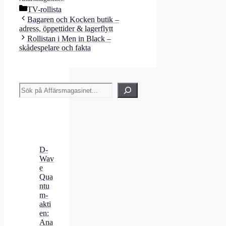
Kategorier
TV-rollista
Bagaren och Kocken butik –
adress, öppettider & lagerflytt
Rollistan i Men in Black –
skådespelare och fakta
Sök
D-
Wav
e
Qua
ntu
m-
akti
en:
Ana