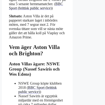
sina 5 senaste hemmamatcher. (
BBC
Sport (brittisk public service)
)
Slutsats:
Aston Villa är det på
papperet starkare laget i inbördes
möten, med 7 segrar mot 2. För
svenska tittare som vill se nästa möte
gäller det att hålla koll på Viaplay och
Amazon Prime.
Vem äger Aston Villa
och Brighton?
Aston Villas ägare: NSWE
Group (Nassef Sawiris och
Wes Edens)
NSWE Group köpte klubben
2018 (
BBC Sport (brittisk
public service)
)
Nassef Sawiris är egyptisk
miljardär med en förmögenhet
på cirka 7 miljarder dollar