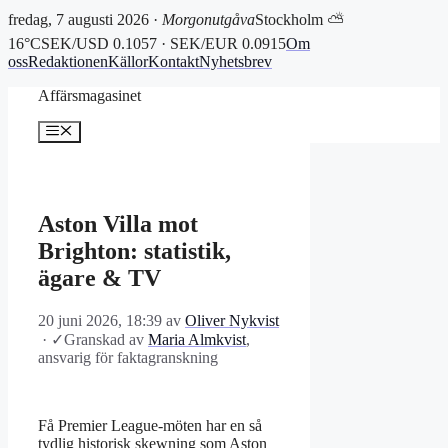
fredag, 7 augusti 2026 ·
Morgonutgåva
Stockholm ⛅
16°C
SEK/USD 0.1057 · SEK/EUR 0.0915
Om
oss
Redaktionen
Källor
Kontakt
Nyhetsbrev
Hoppa
Affärsmagasinet
till
innehåll
Meny
Aston Villa mot
Brighton: statistik,
ägare & TV
20 juni 2026, 18:39
av
Oliver Nykvist
·
✓
Granskad av
Maria Almkvist
,
ansvarig för faktagranskning
Få Premier League-möten har en så
tydlig historisk skewning som Aston