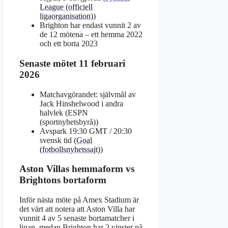
League (officiell
ligaorganisation)
)
Brighton har endast vunnit 2 av
de 12 mötena – ett hemma 2022
och ett borta 2023
Senaste mötet 11 februari
2026
Matchavgörandet: självmål av
Jack Hinshelwood i andra
halvlek (ESPN
(sportnyhetsbyrå))
Avspark 19:30 GMT / 20:30
svensk tid (
Goal
(fotbollsnyhetssajt)
)
Aston Villas hemmaform vs
Brightons bortaform
Inför nästa möte på Amex Stadium är
det värt att notera att Aston Villa har
vunnit 4 av 5 senaste bortamatcher i
ligan, medan Brighton har 2 vinster på