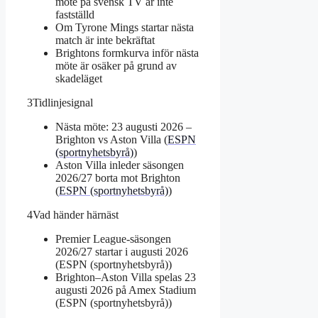
möte på svensk TV är inte
fastställd
Om Tyrone Mings startar nästa
match är inte bekräftat
Brightons formkurva inför nästa
möte är osäker på grund av
skadeläget
3
Tidlinjesignal
Nästa möte: 23 augusti 2026 –
Brighton vs Aston Villa (
ESPN
(sportnyhetsbyrå)
)
Aston Villa inleder säsongen
2026/27 borta mot Brighton
(
ESPN (sportnyhetsbyrå)
)
4
Vad händer härnäst
Premier League-säsongen
2026/27 startar i augusti 2026
(ESPN (sportnyhetsbyrå))
Brighton–Aston Villa spelas 23
augusti 2026 på Amex Stadium
(ESPN (sportnyhetsbyrå))