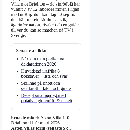
Villa mot Brighton – de vinrödblå har
vunnit 7 av 12 inbördes möten i ligan,
medan Brighton bara tagit 2 segrar. I
den här artikeln får du statistik,
ägarinformation, rivaler och en guide
till var du kan se matchen på TV i
Sverige.
Senaste artiklar
När kan man godkänna
deklarationen 2026
Huvudstad i Afrika 6
bokstäver – lista och svar
Skillnad på knott och
svidknott – fakta och guide
Recept smal pajdeg med
potatis – glutenfritt & enkelt
Senaste mötet:
Aston Villa 1–0
Brighton, 11 februari 2026 ·
Aston Villas form (senaste 5):
3