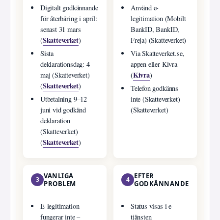
Digitalt godkännande
Använd e-
för återbäring i april:
legitimation (Mobilt
senast 31 mars
BankID, BankID,
Skatteverket
(
)
Freja) (Skatteverket)
Sista
Via Skatteverket.se,
deklarationsdag: 4
appen eller Kivra
Kivra
maj (Skatteverket)
(
)
Skatteverket
(
)
Telefon godkänns
Utbetalning 9–12
inte (Skatteverket)
juni vid godkänd
(Skatteverket)
deklaration
(Skatteverket)
Skatteverket
(
)
VANLIGA
EFTER
3
4
PROBLEM
GODKÄNNANDE
E-legitimation
Status visas i e-
fungerar inte –
tjänsten