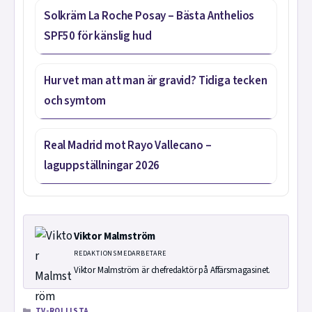
Solkräm La Roche Posay – Bästa Anthelios
SPF50 för känslig hud
Hur vet man att man är gravid? Tidiga tecken
och symtom
Real Madrid mot Rayo Vallecano –
laguppställningar 2026
Viktor Malmström
REDAKTIONSMEDARBETARE
Viktor Malmström är chefredaktör på Affärsmagasinet.
KATEGORIER
TV-ROLLISTA