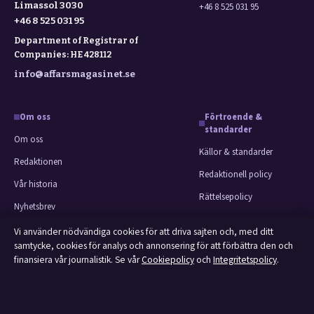
Limassol 3030
+46 8 525 031 95
+46 8 525 031 95
Department of Registrar of
Companies: HE 428112
info@affarsmagasinet.se
Om oss
Förtroende &
standarder
Om oss
Källor & standarder
Redaktionen
Redaktionell policy
Vår historia
Rättelsepolicy
Nyhetsbrev
Faktagranskningspolicy
Tipsa oss
Vi använder nödvändiga cookies för att driva sajten och, med ditt
Ägande & finansiering
samtycke, cookies för analys och annonsering för att förbättra den och
Kontakt
finansiera vår journalistik. Se vår
Cookiepolicy
och
Integritetspolicy
.
Integritetspolicy
RSS-flöde
Cookiepolicy