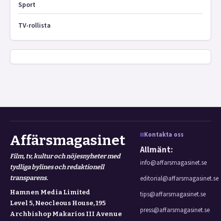
Sport
TV-rollista
Kontakta oss
Affärsmagasinet
Allmänt:
Film, tv, kultur och nöjesnyheter med
info@affarsmagasinet.se
tydliga bylines och redaktionell
transparens.
editorial@affarsmagasinet.se
Hamnen Media Limited
tips@affarsmagasinet.se
Level 5, Neocleous House, 195
press@affarsmagasinet.se
Archbishop Makarios III Avenue