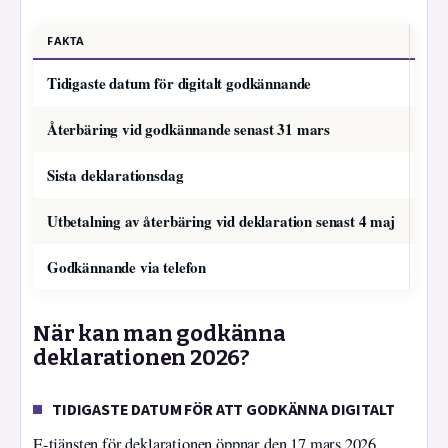
FAKTA
VÄR
Tidigaste datum för digitalt godkännande
Ber
Återbäring vid godkännande senast 31 mars
Utbe
Sista deklarationsdag
4 m
Utbetalning av återbäring vid deklaration senast 4 maj
9–1
Godkännande via telefon
Ej m
När kan man godkänna
deklarationen 2026?
TIDIGASTE DATUM FÖR ATT GODKÄNNA DIGITALT
E-tjänsten för deklarationen öppnar den 17 mars 2026,