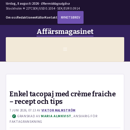
lördag, 8 augusti 2026 ·
Eftermiddagsutgåva
Stockholm ☀ 23°C
SEK/USD 0.1054 · SEK/EUR 0.0914
Om oss
Redaktionen
Källor
Kontakt
NYHETSBREV
Hoppa
Affärsmagasinet
till
innehåll
MENY
Enkel tacopaj med crème fraiche
– recept och tips
7 JUNI 2026, 07:13
AV
VIKTOR MALMSTRÖM
·
GRANSKAD AV
MARIA ALMKVIST
, ANSVARIG FÖR
✓
FAKTAGRANSKNING