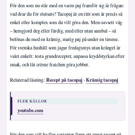
För den som nu står med en varm paj framför sig är frågan:
vad drar du för slutsats? Tacopaj är en rätt som är precis så
enkel eller komplex som du vill göra den. Men oavsett väg
– hemgjord deg eller färdig, med eller utan sambal – så
belönas du med en krämig, matig paj på under en timme.
För svenska hushåll som jagar fredagsmys utan krångel är
valet enkelt: testa grundreceptet, anpassa kryddstyrkan efter
smak, och låt crème fraichen göra jobbet.
Recept på tacopaj
Krämig tacopaj
Relaterad läsning:
·
FLER KÄLLOR
youtube.com
För den som vill ha fler varianter finns ett annat recept på