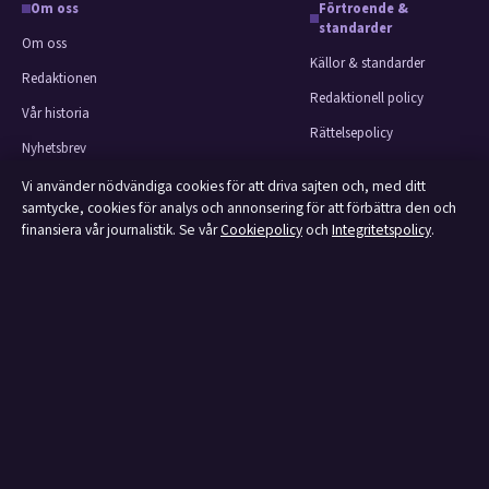
Om oss
Förtroende &
standarder
Om oss
Källor & standarder
Redaktionen
Redaktionell policy
Vår historia
Rättelsepolicy
Nyhetsbrev
Faktagranskningspolicy
Tipsa oss
Vi använder nödvändiga cookies för att driva sajten och, med ditt
Ägande & finansiering
samtycke, cookies för analys och annonsering för att förbättra den och
Kontakt
finansiera vår journalistik. Se vår
Cookiepolicy
och
Integritetspolicy
.
Integritetspolicy
RSS-flöde
Cookiepolicy
Om Affärsmagasinet i korthet
Affärsmagasinet är en oberoende svensk digital utgivare med fokus på film,
tv, kultur och nöjesnyheter. Varje artikel har en namngiven byline, granskas
av en redaktör och faktagranskas innan publicering.
Innehållet är endast avsett för allmän information.