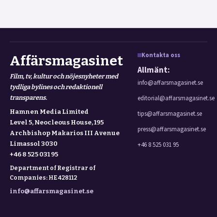
Kontakta oss
Affärsmagasinet
Allmänt:
Film, tv, kultur och nöjesnyheter med
info@affarsmagasinet.se
tydliga bylines och redaktionell
transparens.
editorial@affarsmagasinet.se
Hamnen Media Limited
tips@affarsmagasinet.se
Level 5, Neocleous House, 195
press@affarsmagasinet.se
Archbishop Makarios III Avenue
Limassol 3030
+46 8 525 031 95
+46 8 525 031 95
Department of Registrar of
Companies: HE 428112
info@affarsmagasinet.se