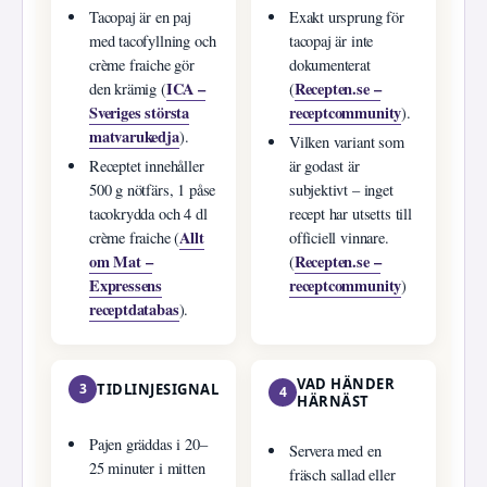
Tacopaj är en paj
Exakt ursprung för
med tacofyllning och
tacopaj är inte
crème fraiche gör
dokumenterat
ICA –
Recepten.se –
den krämig (
(
Sveriges största
receptcommunity
).
matvarukedja
).
Vilken variant som
Receptet innehåller
är godast är
500 g nötfärs, 1 påse
subjektivt – inget
tacokrydda och 4 dl
recept har utsetts till
Allt
crème fraiche (
officiell vinnare.
om Mat –
Recepten.se –
(
Expressens
receptcommunity
)
receptdatabas
).
VAD HÄNDER
3
TIDLINJESIGNAL
4
HÄRNÄST
Pajen gräddas i 20–
Servera med en
25 minuter i mitten
fräsch sallad eller