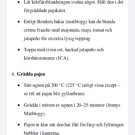
Låt köttfärsblandningen svalna något. Häll den i det
förgräddade pajskalet.
Enligt Brinken bakar (matblogg) kan du blanda
crème fraiche med majonnäs, majs, tomat och
jalapeño för en extra lyxig topping.
Toppa med riven ost, hackad jalapeño och
körsbärstomater (ICA).
Grädda pajen
Sätt ugnen på 200 °C (225 °C enligt vissa recept –
se till att pajen blir gyllenbrun).
Grädda i mitten av ugnen i 20–25 minuter (Jennys
Matblogg).
Pajen är klar när den har fått fin färg och fyllningen
bubblar i kanterna.