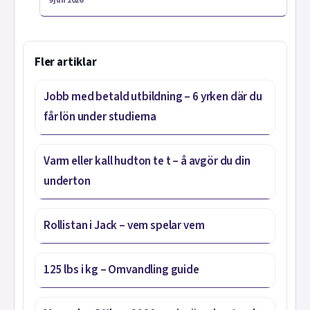
9 jun 2026
Fler artiklar
Jobb med betald utbildning – 6 yrken där du
får lön under studierna
Varm eller kall hudton te t – å avgör du din
underton
Rollistan i Jack – vem spelar vem
125 lbs i kg – Omvandling guide