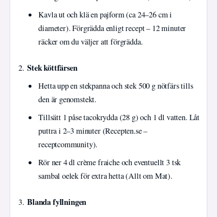
Kavla ut och klä en pajform (ca 24–26 cm i
diameter). Förgrädda enligt recept – 12 minuter
räcker om du väljer att förgrädda.
Stek köttfärsen
Hetta upp en stekpanna och stek 500 g nötfärs tills
den är genomstekt.
Tillsätt 1 påse tacokrydda (28 g) och 1 dl vatten. Låt
puttra i 2–3 minuter (Recepten.se –
receptcommunity).
Rör ner 4 dl crème fraiche och eventuellt 3 tsk
sambal oelek för extra hetta (Allt om Mat).
Blanda fyllningen