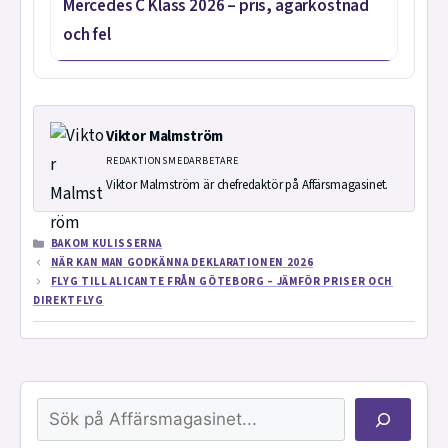
Mercedes C Klass 2026 – pris, ägarkostnad
och fel
Viktor Malmström
REDAKTIONSMEDARBETARE
Viktor Malmström är chefredaktör på Affärsmagasinet.
KATEGORIER
BAKOM KULISSERNA
NÄR KAN MAN GODKÄNNA DEKLARATIONEN 2026
FLYG TILL ALICANTE FRÅN GÖTEBORG – JÄMFÖR PRISER OCH
DIREKTFLYG
Sök