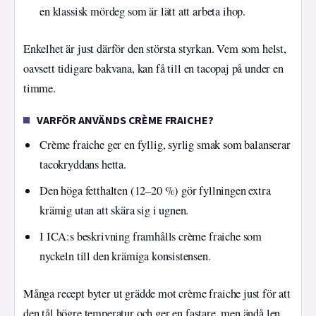
en klassisk mördeg som är lätt att arbeta ihop.
Enkelhet är just därför den största styrkan. Vem som helst,
oavsett tidigare bakvana, kan få till en tacopaj på under en
timme.
VARFÖR ANVÄNDS CRÈME FRAICHE?
Crème fraiche ger en fyllig, syrlig smak som balanserar
tacokryddans hetta.
Den höga fetthalten (12–20 %) gör fyllningen extra
krämig utan att skära sig i ugnen.
I ICA:s beskrivning framhålls crème fraiche som
nyckeln till den krämiga konsistensen.
Många recept byter ut grädde mot crème fraiche just för att
den tål högre temperatur och ger en fastare, men ändå len,