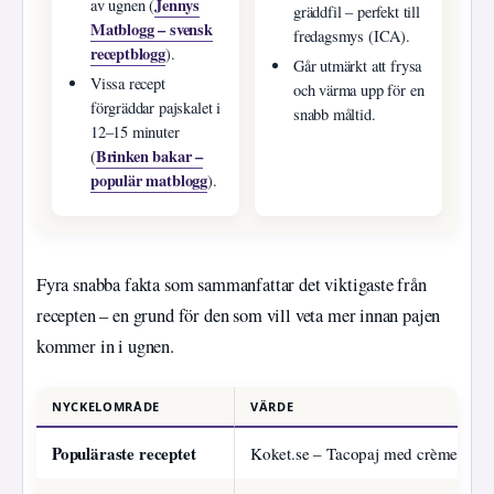
Jennys
av ugnen (
gräddfil – perfekt till
Matblogg – svensk
fredagsmys (ICA).
receptblogg
).
Går utmärkt att frysa
Vissa recept
och värma upp för en
förgräddar pajskalet i
snabb måltid.
12–15 minuter
Brinken bakar –
(
populär matblogg
).
Fyra snabba fakta som sammanfattar det viktigaste från
recepten – en grund för den som vill veta mer innan pajen
kommer in i ugnen.
NYCKELOMRÅDE
VÄRDE
Populäraste receptet
Koket.se – Tacopaj med crème fraic