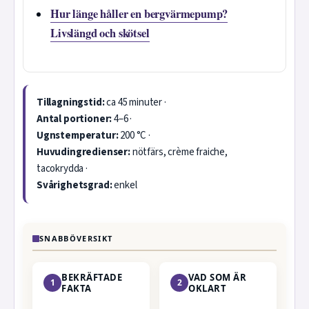
Hur länge håller en bergvärmepump?
Livslängd och skötsel
Tillagningstid:
ca 45 minuter ·
Antal portioner:
4–6 ·
Ugnstemperatur:
200 °C ·
Huvudingredienser:
nötfärs, crème fraiche,
tacokrydda ·
Svårighetsgrad:
enkel
SNABBÖVERSIKT
BEKRÄFTADE
VAD SOM ÄR
1
2
FAKTA
OKLART