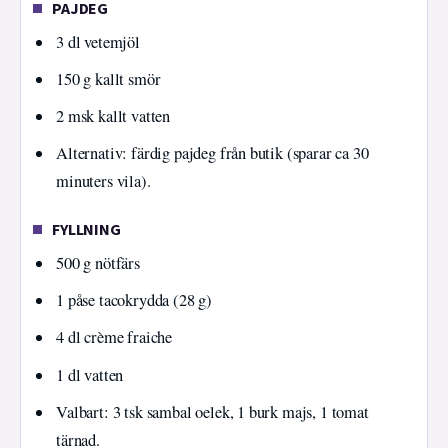
PAJDEG
3 dl vetemjöl
150 g kallt smör
2 msk kallt vatten
Alternativ: färdig pajdeg från butik (sparar ca 30
minuters vila).
FYLLNING
500 g nötfärs
1 påse tacokrydda (28 g)
4 dl crème fraiche
1 dl vatten
Valbart: 3 tsk sambal oelek, 1 burk majs, 1 tomat
tärnad.