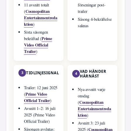
11 avsnitt totalt
förseningar post-
Cosmopolitan
(
trailer
Entertainmentreda
Säsong 4-bekräftelse
ktion
)
saknas
Sista säsongen
Prime
bekräftad (
Video Official
Trailer
)
VAD HÄNDER
3
TIDLINJESIGNAL
4
HÄRNÄST
Trailer: 12 juni 2025
Nya avsnitt varje
Prime Video
(
onsdag
Official Trailer
)
Cosmopolitan
(
Entertainmentreda
Avsnitt 1–2: 16 juli
ktion
2025 (Prime Video
)
Official Trailer)
Avsnitt 3: 23 juli
Cosmopolitan
Säsongen avslutas:
2025 (