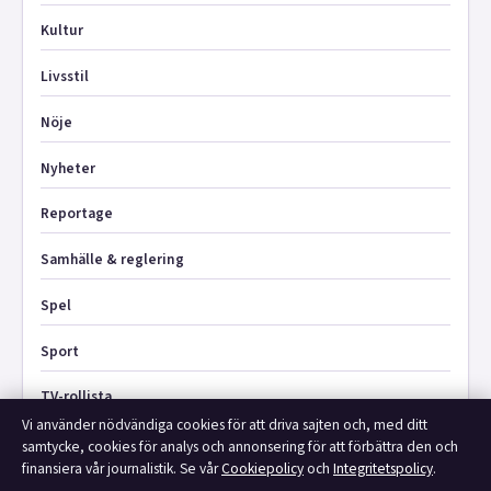
Kultur
Livsstil
Nöje
Nyheter
Reportage
Samhälle & reglering
Spel
Sport
TV-rollista
Vi använder nödvändiga cookies för att driva sajten och, med ditt
samtycke, cookies för analys och annonsering för att förbättra den och
finansiera vår journalistik. Se vår
Cookiepolicy
och
Integritetspolicy
.