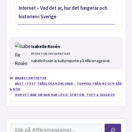
Internet – Vad det är, hur det fungerar och
historien i Sverige
Isabelle Rosén
REDAKTIONSMEDARBETARE
Isabelle Rosén är kulturreporter på Affärsmagasinet.
KATEGORIER
BRANSCHNYHETER
BÄST I TEST TRÅDLÖSA HÖRLURAR – TOPPVAL FRÅN M3 OCH RÅD
& RÖN
HUR VET MAN OM MAN HAR LÖSS? SYMTOM, TEST & DIAGNOS
Sök