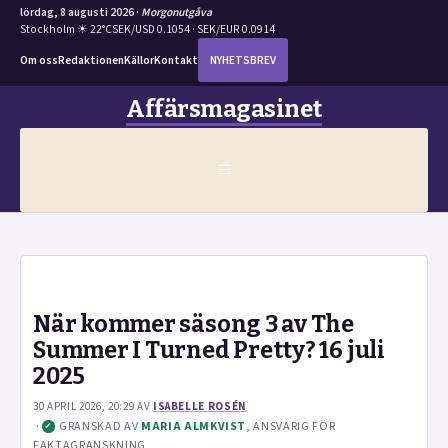
lördag, 8 augusti 2026 ·
Morgonutgåva
Stockholm ☀ 22°C
SEK/USD 0.1054 · SEK/EUR 0.0914
Om oss
Redaktionen
Källor
Kontakt
NYHETSBREV
Hoppa
Affärsmagasinet
till
innehåll
MENY
När kommer säsong 3 av The
Summer I Turned Pretty? 16 juli
2025
30 APRIL 2026, 20:29
AV
ISABELLE ROSÉN
·
GRANSKAD AV
MARIA ALMKVIST
, ANSVARIG FÖR
✓
FAKTAGRANSKNING