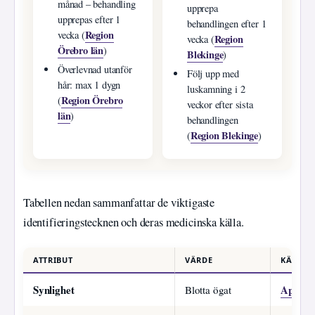
månad – behandling
upprepa
upprepas efter 1
behandlingen efter 1
Region
vecka (
Region
vecka (
Örebro län
)
Blekinge
)
Överlevnad utanför
Följ upp med
hår: max 1 dygn
luskamning i 2
Region Örebro
(
veckor efter sista
län
)
behandlingen
Region Blekinge
(
)
Tabellen nedan sammanfattar de viktigaste
identifieringstecknen och deras medicinska källa.
ATTRIBUT
VÄRDE
KÄLLA
Synlighet
Apohe
Blotta ögat