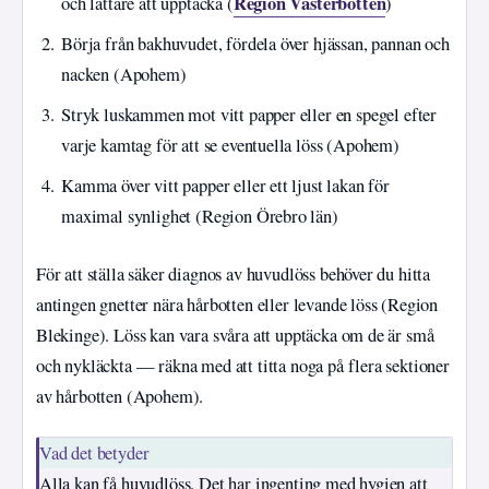
Region Västerbotten
och lättare att upptäcka (
)
Börja från bakhuvudet, fördela över hjässan, pannan och
nacken (Apohem)
Stryk luskammen mot vitt papper eller en spegel efter
varje kamtag för att se eventuella löss (Apohem)
Kamma över vitt papper eller ett ljust lakan för
maximal synlighet (Region Örebro län)
För att ställa säker diagnos av huvudlöss behöver du hitta
antingen gnetter nära hårbotten eller levande löss (Region
Blekinge). Löss kan vara svåra att upptäcka om de är små
och nykläckta — räkna med att titta noga på flera sektioner
av hårbotten (Apohem).
Vad det betyder
Alla kan få huvudlöss. Det har ingenting med hygien att