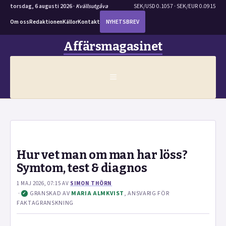
torsdag, 6 augusti 2026 ·
Kvällsutgåva
SEK/USD 0.1057 · SEK/EUR 0.0915
Om oss
Redaktionen
Källor
Kontakt
NYHETSBREV
Hoppa
Affärsmagasinet
till
innehåll
MENY
Hur vet man om man har löss?
Symtom, test & diagnos
1 MAJ 2026, 07:15
AV
SIMON THÖRN
·
GRANSKAD AV
MARIA ALMKVIST
, ANSVARIG FÖR
✓
FAKTAGRANSKNING