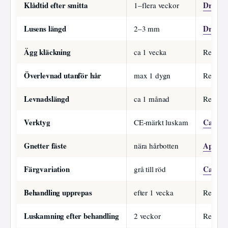
Klådtid efter smitta
Dr Hud
1–flera veckor
Lusens längd
Dr Hud
2–3 mm
Ägg kläckning
ca 1 vecka
Region 
Överlevnad utanför hår
max 1 dygn
Region 
Levnadslängd
ca 1 månad
Region 
Verktyg
Capio
CE-märkt luskam
Gnetter fäste
Apohe
nära hårbotten
Färgvariation
Capio
grå till röd
Behandling upprepas
efter 1 vecka
Region 
Luskamning efter behandling
2 veckor
Region 