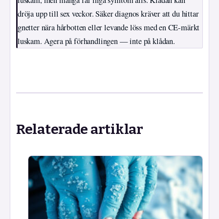
luskam, men många får inga symtom alls. Klådan kan
dröja upp till sex veckor. Säker diagnos kräver att du hittar
gnetter nära hårbotten eller levande löss med en CE-märkt
luskam. Agera på förhandlingen — inte på klådan.
Relaterade artiklar