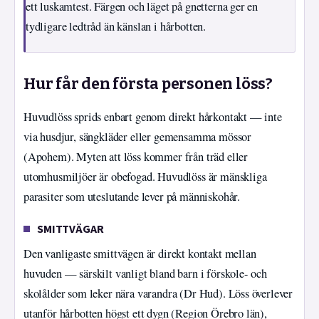
ett luskamtest. Färgen och läget på gnetterna ger en
tydligare ledtråd än känslan i hårbotten.
Hur får den första personen löss?
Huvudlöss sprids enbart genom direkt hårkontakt — inte
via husdjur, sängkläder eller gemensamma mössor
(Apohem). Myten att löss kommer från träd eller
utomhusmiljöer är obefogad. Huvudlöss är mänskliga
parasiter som uteslutande lever på människohår.
SMITTVÄGAR
Den vanligaste smittvägen är direkt kontakt mellan
huvuden — särskilt vanligt bland barn i förskole- och
skolålder som leker nära varandra (Dr Hud). Löss överlever
utanför hårbotten högst ett dygn (Region Örebro län),