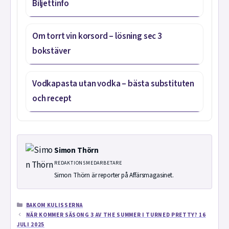
Biljettinfo
Om torrt vin korsord – lösning sec 3
bokstäver
Vodkapasta utan vodka – bästa substituten
och recept
Simon Thörn
REDAKTIONSMEDARBETARE
Simon Thörn är reporter på Affärsmagasinet.
KATEGORIER
BAKOM KULISSERNA
NÄR KOMMER SÄSONG 3 AV THE SUMMER I TURNED PRETTY? 16
JULI 2025