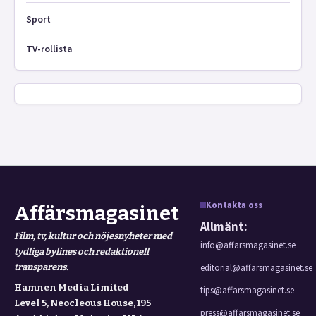
Sport
TV-rollista
Kontakta oss
Affärsmagasinet
Allmänt:
Film, tv, kultur och nöjesnyheter med
info@affarsmagasinet.se
tydliga bylines och redaktionell
transparens.
editorial@affarsmagasinet.se
Hamnen Media Limited
tips@affarsmagasinet.se
Level 5, Neocleous House, 195
press@affarsmagasinet.se