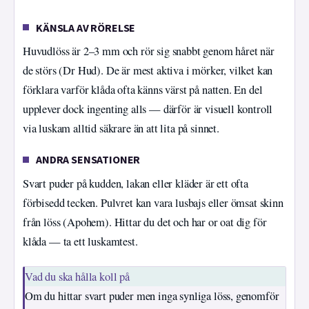
KÄNSLA AV RÖRELSE
Huvudlöss är 2–3 mm och rör sig snabbt genom håret när
de störs (Dr Hud). De är mest aktiva i mörker, vilket kan
förklara varför klåda ofta känns värst på natten. En del
upplever dock ingenting alls — därför är visuell kontroll
via luskam alltid säkrare än att lita på sinnet.
ANDRA SENSATIONER
Svart puder på kudden, lakan eller kläder är ett ofta
förbisedd tecken. Pulvret kan vara lusbajs eller ömsat skinn
från löss (Apohem). Hittar du det och har or oat dig för
klåda — ta ett luskamtest.
Vad du ska hålla koll på
Om du hittar svart puder men inga synliga löss, genomför