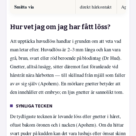
Smitta via
direkt hårkontakt
Apohe
Hur vet jag om jag har fått löss?
Att upptäcka huvudlöss handlar i grunden om att veta vad
man letar efter. Huvudlöss är 2–3 mm långa och kan vara
grå, brun, svart eller röd beroende på blodintag (Dr Hud).
Gnetter, alltså lusägg, sitter däremot fast förankrade vid
hårstråt nära hårbotten — till skillnad från mjäll som faller
av av sig själv (Apohem). En mörkare gnetter betyder att
den innehåller ett embryo; en ljus gnetter är sannolikt tom.
SYNLIGA TECKEN
De tydligaste tecknen är levande löss eller gnetter i håret,
oftast bakom öronen och i nacken (Apohem). Om du hittar
svart puder på kudden kan det vara lusbajs eller ömsat skinn