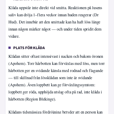
Klåda uppstår inte direkt vid smitta. Reaktionen på lusens
saliv kan dröja 1–flera veckor innan huden reagerar (Dr
Hud). Det innebär att den smittade kan ha haft löss länge
innan någon märker något — och under tiden spridit dem
vidare.
PLATS FÖR KLÅDA
Klådan sitter oftast intensivast i nacken och bakom öronen
(Apohem). Torr hårbotten kan förväxlas med löss, men torr
hårbotten ger en svidande känsla med rodnad och flagande
— till skillnad från lössklådan som inte är svidande
(Apohem). Även loppbett kan ge förväxlingssymtom:
loppbett ger röda, upphöjda utslag ofta på rad, inte klåda i
hårbotten (Region Blekinge).
Klådans tidsmässiga fördröjning betyder att en person kan