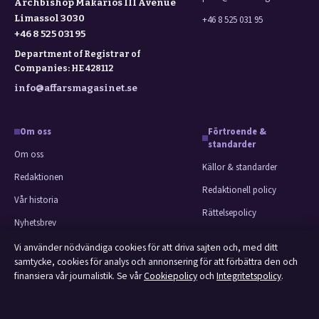
Archbishop Makarios III Avenue
Limassol 3030
+46 8 525 031 95
+46 8 525 031 95
Department of Registrar of
Companies: HE 428112
info@affarsmagasinet.se
Om oss
Förtroende &
standarder
Om oss
Källor & standarder
Redaktionen
Redaktionell policy
Vår historia
Rättelsepolicy
Nyhetsbrev
Faktagranskningspolicy
Tipsa oss
Vi använder nödvändiga cookies för att driva sajten och, med ditt
Ägande & finansiering
samtycke, cookies för analys och annonsering för att förbättra den och
Kontakt
finansiera vår journalistik. Se vår
Cookiepolicy
och
Integritetspolicy
.
Integritetspolicy
RSS-flöde
Cookiepolicy