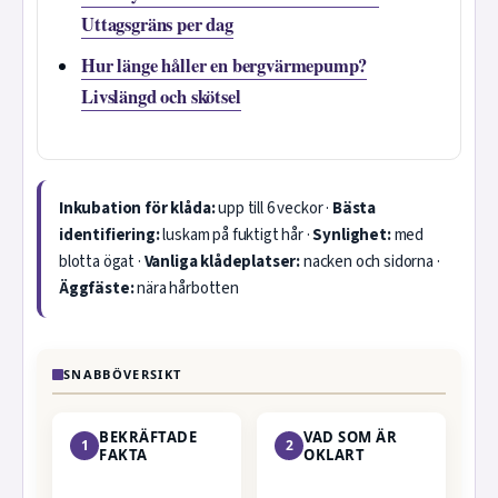
Uttagsgräns per dag
Hur länge håller en bergvärmepump?
Livslängd och skötsel
Inkubation för klåda:
upp till 6 veckor ·
Bästa
identifiering:
luskam på fuktigt hår ·
Synlighet:
med
blotta ögat ·
Vanliga klådeplatser:
nacken och sidorna ·
Äggfäste:
nära hårbotten
SNABBÖVERSIKT
BEKRÄFTADE
VAD SOM ÄR
1
2
FAKTA
OKLART