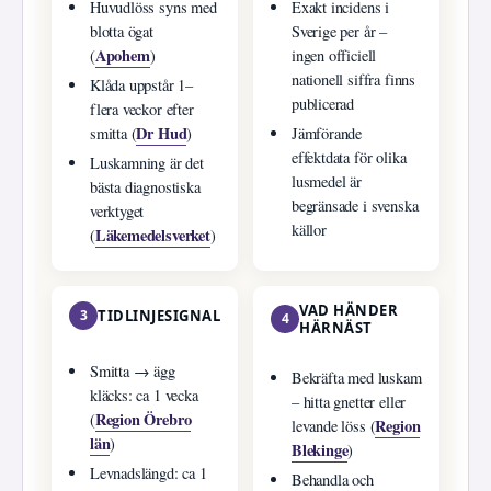
Huvudlöss syns med
Exakt incidens i
blotta ögat
Sverige per år –
Apohem
(
)
ingen officiell
nationell siffra finns
Klåda uppstår 1–
publicerad
flera veckor efter
Dr Hud
smitta (
)
Jämförande
effektdata för olika
Luskamning är det
lusmedel är
bästa diagnostiska
begränsade i svenska
verktyget
källor
Läkemedelsverket
(
)
VAD HÄNDER
3
TIDLINJESIGNAL
4
HÄRNÄST
Smitta → ägg
Bekräfta med luskam
kläcks: ca 1 vecka
– hitta gnetter eller
Region Örebro
(
Region
levande löss (
län
)
Blekinge
)
Levnadslängd: ca 1
Behandla och