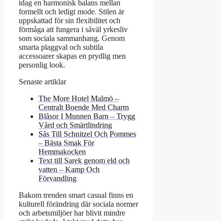
idag en harmonisk balans mellan
formellt och ledigt mode. Stilen är
uppskattad för sin flexibilitet och
förmåga att fungera i såväl yrkesliv
som sociala sammanhang. Genom
smarta plaggval och subtila
accessoarer skapas en prydlig men
personlig look.
Senaste artiklar
The More Hotel Malmö –
Centralt Boende Med Charm
Blåsor I Munnen Barn – Trygg
Vård och Smärtlindring
Sås Till Schnitzel Och Pommes
– Bästa Smak För
Hemmakocken
Text till Sarek genom eld och
vatten – Kamp Och
Förvandling
Bakom trenden smart casual finns en
kulturell förändring där sociala normer
och arbetsmiljöer har blivit mindre