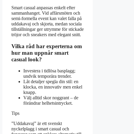
Smart casual anpassas enkelt efter
sammanhanget. Vid affärsmöten och
semi-formella event kan valet falla på
uddakavaj och skjorta, medan sociala
tillställningar ger utrymme för stickade
tröjor och sneakers med elegant snitt.
Vilka råd har experterna om
hur man uppnår smart
casual look?
Investera i tidlösa basplagg;
undvik temporära trender.
Låt detaljer spegla din stil: en
klocka, en innovativ men enkel
knapp.
Välj alltid skor noggrant – de
förändrar helhetsintrycket.
Tips
”Uddakavaj” är ett svenskt
nyckelplagg i smart casual och