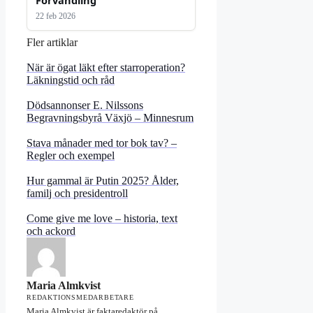
Förvandling
22 feb 2026
Fler artiklar
När är ögat läkt efter starroperation?
Läkningstid och råd
Dödsannonser E. Nilssons
Begravningsbyrå Växjö – Minnesrum
Stava månader med tor bok tav? –
Regler och exempel
Hur gammal är Putin 2025? Ålder,
familj och presidentroll
Come give me love – historia, text
och ackord
Maria Almkvist
REDAKTIONSMEDARBETARE
Maria Almkvist är faktaredaktör på