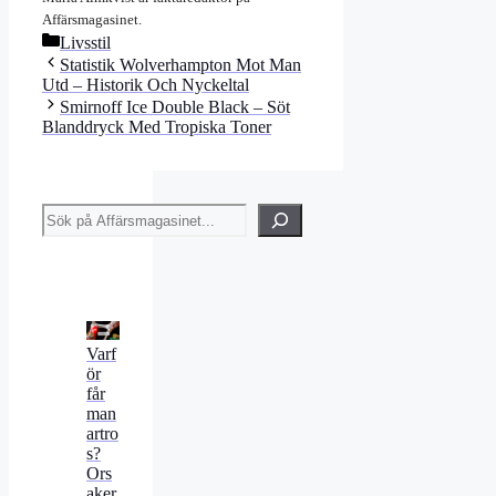
Affärsmagasinet.
Kategorier
Livsstil
Statistik Wolverhampton Mot Man
Utd – Historik Och Nyckeltal
Smirnoff Ice Double Black – Söt
Blanddryck Med Tropiska Toner
Sök
Varf
ör
får
man
artro
s?
Ors
aker