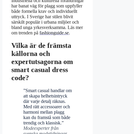
Industriella och kulturella förändringar
har banat väg för plagg som uppfyller
både formella krav och individuellt
uttryck. I Sverige har stilen blivit
särskilt populär i urbana miljöer och
bland unga yrkesverksamma. Läs mer
om trenden på
fashionguide.se
.
Vilka är de främsta
källorna och
expertutsagorna om
smart casual dress
code?
”Smart casual handlar om
att skapa helhetsintryck
där varje detalj räknas.
Med rätt accessoarer och
harmoni mellan plagg
kan du framstå som både
trendig och klassisk.”
Modeexperter från
svenska modetidningar