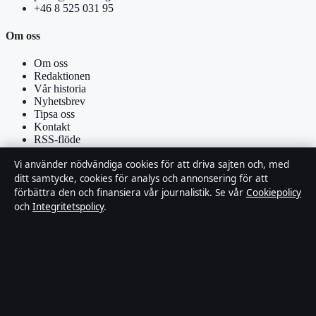
+46 8 525 031 95
Om oss
Om oss
Redaktionen
Vår historia
Nyhetsbrev
Tipsa oss
Kontakt
RSS-flöde
Vi använder nödvändiga cookies för att driva sajten och, med
Förtroende & standarder
ditt samtycke, cookies för analys och annonsering för att
förbättra den och finansiera vår journalistik. Se vår
Cookiepolicy
Källor & standarder
och
Integritetspolicy
.
Redaktionell policy
Rättelsepolicy
Faktagranskningspolicy
Ägande & finansiering
Integritetspolicy
Cookiepolicy
Om Affärsmagasinet i korthet