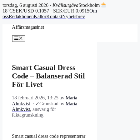
torsdag, 6 augusti 2026 ·
Kvällsutgåva
Stockholm
18°C
SEK/USD 0.1057 · SEK/EUR 0.0915
Om
oss
Redaktionen
Källor
Kontakt
Nyhetsbrev
Hoppa
Affärsmagasinet
till
innehåll
Meny
Smart Casual Dress
Code – Balanserad Stil
För Livet
18 februari 2026, 13:25
av
Maria
Almkvist
·
✓
Granskad av
Maria
Almkvist
, ansvarig för
faktagranskning
Smart casual dress code representerar