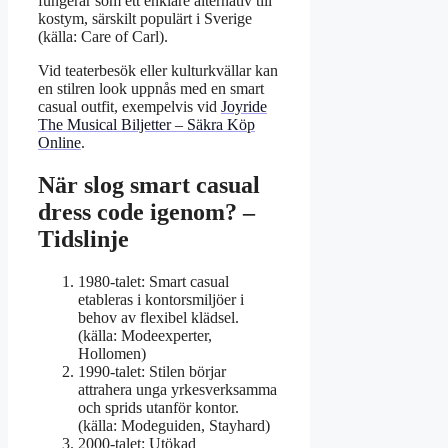
fungerar som ett enklare alternativ till
kostym, särskilt populärt i Sverige
(källa: Care of Carl).
Vid teaterbesök eller kulturkvällar kan
en stilren look uppnås med en smart
casual outfit, exempelvis vid
Joyride
The Musical Biljetter – Säkra Köp
Online
.
När slog smart casual
dress code igenom? –
Tidslinje
1980-talet
: Smart casual
etableras i kontorsmiljöer i
behov av flexibel klädsel.
(källa: Modeexperter,
Hollomen)
1990-talet
: Stilen börjar
attrahera unga yrkesverksamma
och sprids utanför kontor.
(källa: Modeguiden, Stayhard)
2000-talet
: Utökad