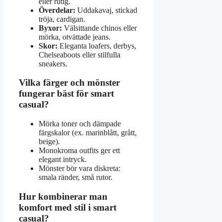
eller rutig.
Överdelar:
Uddakavaj, stickad
tröja, cardigan.
Byxor:
Välsittande chinos eller
mörka, otvättade jeans.
Skor:
Eleganta loafers, derbys,
Chelseaboots eller stilfulla
sneakers.
Vilka färger och mönster
fungerar bäst för smart
casual?
Mörka toner och dämpade
färgskalor (ex. marinblått, grått,
beige).
Monokroma outfits ger ett
elegant intryck.
Mönster bör vara diskreta:
smala ränder, små rutor.
Hur kombinerar man
komfort med stil i smart
casual?