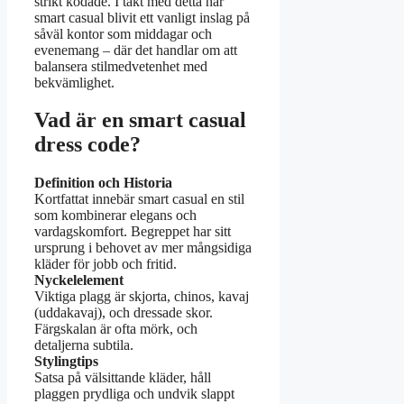
strikt kodade. I takt med detta har
smart casual blivit ett vanligt inslag på
såväl kontor som middagar och
evenemang – där det handlar om att
balansera stilmedvetenhet med
bekvämlighet.
Vad är en smart casual
dress code?
Definition och Historia
Kortfattat innebär smart casual en stil
som kombinerar elegans och
vardagskomfort. Begreppet har sitt
ursprung i behovet av mer mångsidiga
kläder för jobb och fritid.
Nyckelelement
Viktiga plagg är skjorta, chinos, kavaj
(uddakavaj), och dressade skor.
Färgskalan är ofta mörk, och
detaljerna subtila.
Stylingtips
Satsa på välsittande kläder, håll
plaggen prydliga och undvik slappt