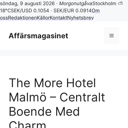
söndag, 9 augusti 2026 ·
Morgonutgåva
Stockholm ⛅
18°C
SEK/USD 0.1054 · SEK/EUR 0.0914
Om
oss
Redaktionen
Källor
Kontakt
Nyhetsbrev
Hoppa
till
Affärsmagasinet
Meny
innehåll
The More Hotel
Malmö – Centralt
Boende Med
Charm