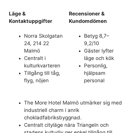
Läge &
Recensioner &
Kontaktuppgifter
Kundomdömen
Norra Skolgatan
Betyg 8,7–
24, 214 22
9,2/10
Malmö
Gäster lyfter
Centralt i
läge och kök
kulturkvarteren
Personlig,
Tillgång till tåg,
hjälpsam
flyg, nöjen
personal
The More Hotel Malmö utmärker sig med
industriell charm i anrik
chokladfabriksbyggnad.
Centralt cityläge nära Triangeln och
stadens kulturliv ger enkel tillgång till