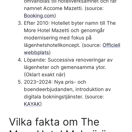
omvandlas till hotellverksamhet och får
namnet Accome Mazetti. (source:
Booking.com
)
Efter 2010
: Hotellet byter namn till The
More Hotel Mazetti och genomgår
modernisering med fokus på
lägenhetshotellkoncept. (source:
Officiell
webbplats
)
Löpande
: Successiva renoveringar av
lägenheter och gemensamma ytor.
(Oklart exakt när)
2023–2024
: Nya pris- och
boendeerbjudanden, introduktion av
digitala bokningstjänster. (source:
KAYAK
)
Vilka fakta om The