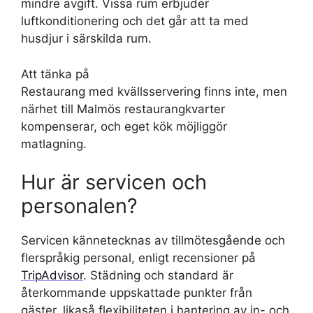
mindre avgift. Vissa rum erbjuder
luftkonditionering och det går att ta med
husdjur i särskilda rum.
Att tänka på
Restaurang med kvällsservering finns inte, men
närhet till Malmös restaurangkvarter
kompenserar, och eget kök möjliggör
matlagning.
Hur är servicen och
personalen?
Servicen kännetecknas av tillmötesgående och
flerspråkig personal, enligt recensioner på
TripAdvisor
. Städning och standard är
återkommande uppskattade punkter från
gäster, likaså flexibiliteten i hantering av in- och