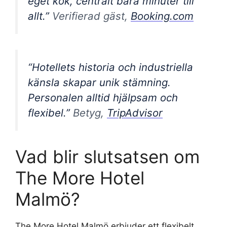
eget kök, centralt bara minuter till
allt.”
Verifierad gäst,
Booking.com
“Hotellets historia och industriella
känsla skapar unik stämning.
Personalen alltid hjälpsam och
flexibel.”
Betyg,
TripAdvisor
Vad blir slutsatsen om
The More Hotel
Malmö?
The More Hotel Malmö erbjuder ett flexibelt