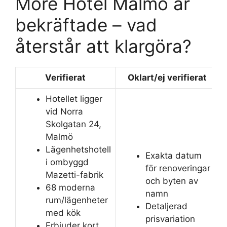
More Hotel Malmö är
bekräftade – vad
återstår att klargöra?
Verifierat
Oklart/ej verifierat
Hotellet ligger
vid Norra
Skolgatan 24,
Malmö
Lägenhetshotell
Exakta datum
i ombyggd
för renoveringar
Mazetti-fabrik
och byten av
68 moderna
namn
rum/lägenheter
Detaljerad
med kök
prisvariation
Erbjuder kort