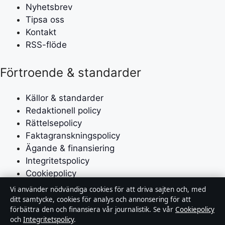
Nyhetsbrev
Tipsa oss
Kontakt
RSS-flöde
Förtroende & standarder
Källor & standarder
Redaktionell policy
Rättelsepolicy
Faktagranskningspolicy
Ägande & finansiering
Integritetspolicy
Cookiepolicy
Vi använder nödvändiga cookies för att driva sajten och, med
Om Affärsmagasinet i korthet
ditt samtycke, cookies för analys och annonsering för att
förbättra den och finansiera vår journalistik. Se vår
Cookiepolicy
och
Integritetspolicy
.