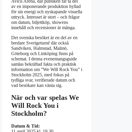
Avicii Arena, där publiken får ta del
av en imponerande produktion hyllad
för sin energi och nyskapande visuella
uttryck. Intresset är stort – och frågor
om datum, biljettköp, showens
innehåll och recensioner är många.
Det svenska besöket är en del av en
bredare Sverigeturné där också
Sandviken, Halmstad, Malmö,
Göteborg och Linköping finns på
schemat. I denna evenemangsguide
samlas bekräftad fakta och praktisk
information om ”We Will Rock You” i
Stockholm 2025, med fokus på
tydliga svar, verifierade datum och
vad besökare kan vänta sig.
När och var spelas We
Will Rock You i
Stockholm?
Datum & Tid:
11 april 2025 kl. 19.30