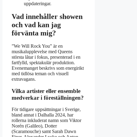
uppdateringar.
Vad innehåller showen
och vad kan jag
förvänta mig?
”We Will Rock You” är en
musikalupplevelse med Queens
största låtar i fokus, presenterad i en
fartfylld, spektakulär produktion.
Evenemanget beskrivs som energirikt
med tidlösa teman och visuell
extravagans.
Vilka artister eller ensemble
medverkar i föreställningen?
För tidigare uppsättningar i Sverige,
bland annat i Dalhalla 2024, har
rollerna inkluderat namn som Viktor
Norén (Galileo), Dotter
(Scaramouche) samt Sarah Dawn
Finer, Alexander Lycke och Anton