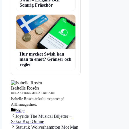
Somrig Fräschör
Hur mycket Swish kan
man ta emot? Gränser och
regler
Isabelle Rosén
REDAKTIONSMEDARBETARE
Isabelle Rosén är kulturreporter på
Affärsmagasinet.
Kategorier
Nöje
Joyride The Musical Biljetter –
Säkra Köp Online
Statistik Wolverhampton Mot Man