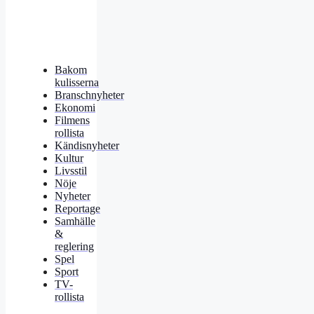
Bakom
kulisserna
Branschnyheter
Ekonomi
Filmens
rollista
Kändisnyheter
Kultur
Livsstil
Nöje
Nyheter
Reportage
Samhälle
&
reglering
Spel
Sport
TV-
rollista