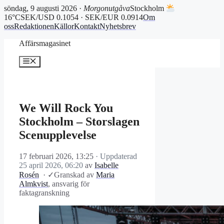
söndag, 9 augusti 2026 ·
Morgonutgåva
Stockholm
16°C
SEK/USD 0.1054 · SEK/EUR 0.0914
Om
oss
Redaktionen
Källor
Kontakt
Nyhetsbrev
Hoppa
Affärsmagasinet
till
innehåll
Meny
We Will Rock You
Stockholm – Storslagen
Scenupplevelse
17 februari 2026, 13:25
· Uppdaterad
25 april 2026, 06:20
av
Isabelle
Rosén
·
✓
Granskad av
Maria
Almkvist
, ansvarig för
faktagranskning