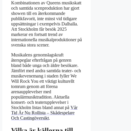
Kombinationen av Queens musikskatt
och samtida scenproduktion har gjort
showen till en återkommande
publikfavorit, inte minst vid tidigare
uppsättningar i exempelvis Dalhalla.
Att Stockholm får besök 2025
markerar en fortsatt trend av
internationella musikalproduktioner på
svenska stora scener.
Musikalens genomslagskraft
återspeglar efterfrågan på genren
bland både unga och äldre besökare.
Jämfört med andra samtida teater- och
musikevenemang i staden fyller We
Will Rock You ett viktigt kulturellt
tomrum genom att förena
arenaupplevelser med
populärmusiktradition. Aktuella
konsert- och teaterupplevelser i
Stockholm listas bland annat på
Vår
Tid Är Nu Rollista – Skådespelare
Och Castingöversikt
.
Vilka är källorna till