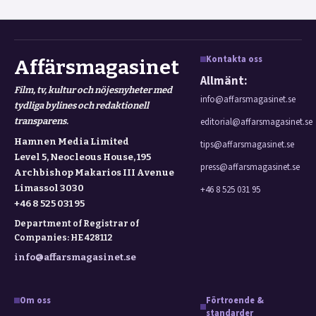
Kontakta oss
Affärsmagasinet
Allmänt:
Film, tv, kultur och nöjesnyheter med
info@affarsmagasinet.se
tydliga bylines och redaktionell
transparens.
editorial@affarsmagasinet.se
Hamnen Media Limited
tips@affarsmagasinet.se
Level 5, Neocleous House, 195
press@affarsmagasinet.se
Archbishop Makarios III Avenue
Limassol 3030
+46 8 525 031 95
+46 8 525 031 95
Department of Registrar of
Companies: HE 428112
info@affarsmagasinet.se
Om oss
Förtroende &
standarder