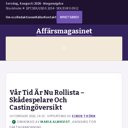
torsdag, 6 augusti 2026 ·
Morgonutgåva
Stockholm ☀ 18°C
SEK/USD 0.1054 · SEK/EUR 0.0912
Om oss
Redaktionen
Källor
Kontakt
NYHETSBREV
Hoppa
Affärsmagasinet
till
innehåll
MENY
Vår Tid Är Nu Rollista –
Skådespelare Och
Castingöversikt
14 FEBRUARI 2026, 14:25
· UPPDATERAD
AV
SIMON THÖRN
·
GRANSKAD AV
MARIA ALMKVIST
, ANSVARIG FÖR
✓
FAKTAGRANSKNING