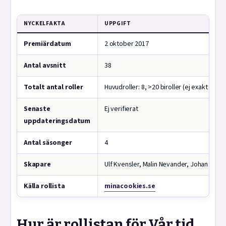
NYCKELFAKTA
UPPGIFT
Premiärdatum
2 oktober 2017
Antal avsnitt
38
Totalt antal roller
Huvudroller: 8, >20 biroller (ej exakt verifi
Senaste
Ej verifierat
uppdateringsdatum
Antal säsonger
4
Skapare
Ulf Kvensler, Malin Nevander, Johan Rose
Källa rollista
minacookies.se
Hur är rollistan för Vår tid