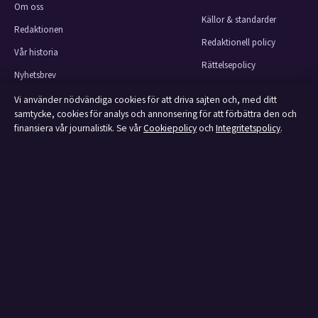
Om oss
Källor & standarder
Redaktionen
Redaktionell policy
Vår historia
Rättelsepolicy
Nyhetsbrev
Faktagranskningspolicy
Tipsa oss
Vi använder nödvändiga cookies för att driva sajten och, med ditt
Ägande & finansiering
samtycke, cookies för analys och annonsering för att förbättra den och
Kontakt
finansiera vår journalistik. Se vår
Cookiepolicy
och
Integritetspolicy
.
Integritetspolicy
RSS-flöde
Cookiepolicy
Om Affärsmagasinet i korthet
Affärsmagasinet är en oberoende svensk digital utgivare med fokus på film,
tv, kultur och nöjesnyheter. Varje artikel har en namngiven byline, granskas
av en redaktör och faktagranskas innan publicering.
Innehållet är endast avsett för allmän information.
Allmänna förfrågningar:
info@affarsmagasinet.se
.