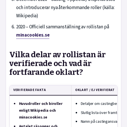
och introducerar nya återkommande roller (källa:
Wikipedia)
2020
– Officiell sammanställning av rollistan på
minacookies.se
Vilka delar av rollistan är
verifierade och vad är
fortfarande oklart?
VERIFIERADE FAKTA
OKLART / EJ VERIFIERAT
Huvudroller och biroller
Detaljer om castingbeslut
enligt Wikipedia och
Slutlig lista över framtida ro
minacookies.se
Namn på castingansvariga
Antalet säsonger och