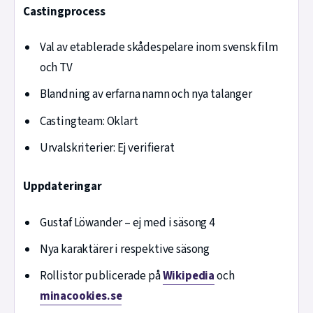
Castingprocess
Val av etablerade skådespelare inom svensk film
och TV
Blandning av erfarna namn och nya talanger
Castingteam: Oklart
Urvalskriterier: Ej verifierat
Uppdateringar
Gustaf Löwander – ej med i säsong 4
Nya karaktärer i respektive säsong
Rollistor publicerade på
Wikipedia
och
minacookies.se