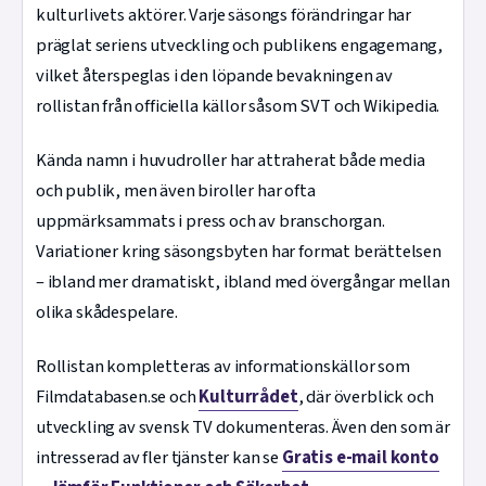
kulturlivets aktörer. Varje säsongs förändringar har
präglat seriens utveckling och publikens engagemang,
vilket återspeglas i den löpande bevakningen av
rollistan från officiella källor såsom SVT och Wikipedia.
Kända namn i huvudroller har attraherat både media
och publik, men även biroller har ofta
uppmärksammats i press och av branschorgan.
Variationer kring säsongsbyten har format berättelsen
– ibland mer dramatiskt, ibland med övergångar mellan
olika skådespelare.
Rollistan kompletteras av informationskällor som
Filmdatabasen.se och
Kulturrådet
, där överblick och
utveckling av svensk TV dokumenteras. Även den som är
intresserad av fler tjänster kan se
Gratis e-mail konto