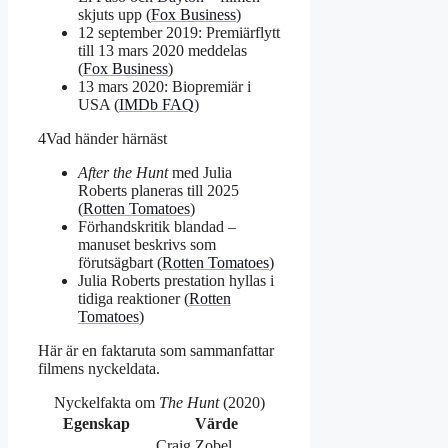
skjuts upp (
Fox Business
)
12 september 2019: Premiärflytt
till 13 mars 2020 meddelas
(
Fox Business
)
13 mars 2020: Biopremiär i
USA (
IMDb FAQ
)
4
Vad händer härnäst
After the Hunt
med Julia
Roberts planeras till 2025
(
Rotten Tomatoes
)
Förhandskritik blandad –
manuset beskrivs som
förutsägbart (
Rotten Tomatoes
)
Julia Roberts prestation hyllas i
tidiga reaktioner (
Rotten
Tomatoes
)
Här är en faktaruta som sammanfattar
filmens nyckeldata.
Nyckelfakta om
The Hunt
(2020)
Egenskap
Värde
Craig Zobel