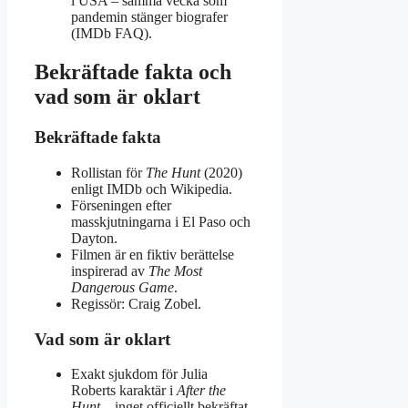
i USA – samma vecka som
pandemin stänger biografer
(IMDb FAQ).
Bekräftade fakta och
vad som är oklart
Bekräftade fakta
Rollistan för
The Hunt
(2020)
enligt IMDb och Wikipedia.
Förseningen efter
masskjutningarna i El Paso och
Dayton.
Filmen är en fiktiv berättelse
inspirerad av
The Most
Dangerous Game
.
Regissör: Craig Zobel.
Vad som är oklart
Exakt sjukdom för Julia
Roberts karaktär i
After the
Hunt
– inget officiellt bekräftat.