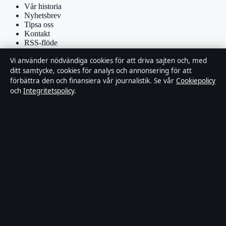
Vår historia
Nyhetsbrev
Tipsa oss
Kontakt
RSS-flöde
Vi använder nödvändiga cookies för att driva sajten och, med
Förtroende & standarder
ditt samtycke, cookies för analys och annonsering för att
förbättra den och finansiera vår journalistik. Se vår
Cookiepolicy
Källor & standarder
och
Integritetspolicy
.
Redaktionell policy
Rättelsepolicy
Faktagranskningspolicy
Ägande & finansiering
Integritetspolicy
Cookiepolicy
Om Affärsmagasinet i korthet
Affärsmagasinet är en oberoende svensk digital utgivare med fokus
på film, tv, kultur och nöjesnyheter. Varje artikel har en namngiven
byline, granskas av en redaktör och faktagranskas innan publicering.
Innehållet är endast avsett för allmän information. Allmänna
förfrågningar:
info@affarsmagasinet.se
. Rättelser: