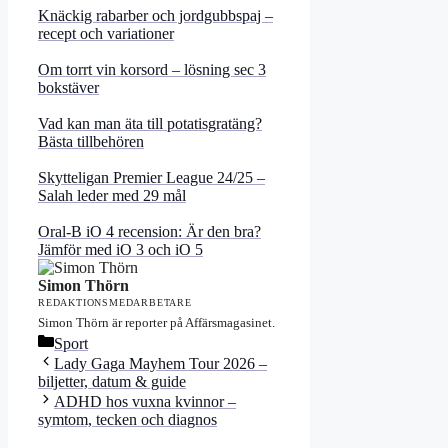
Knäckig rabarber och jordgubbspaj –
recept och variationer
Om torrt vin korsord – lösning sec 3
bokstäver
Vad kan man äta till potatisgratäng?
Bästa tillbehören
Skytteligan Premier League 24/25 –
Salah leder med 29 mål
Oral-B iO 4 recension: Är den bra?
Jämför med iO 3 och iO 5
Simon Thörn
REDAKTIONSMEDARBETARE
Simon Thörn är reporter på Affärsmagasinet.
Kategorier
Sport
Lady Gaga Mayhem Tour 2026 –
biljetter, datum & guide
ADHD hos vuxna kvinnor –
symtom, tecken och diagnos