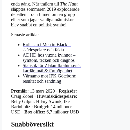
enda gång. När trailern till
The Hunt
släpptes sommaren 2019 exploderade
debatten – och filmen om en grupp
eliter som jagar vanliga människor
blev snabbt en politisk symbol.
Senaste artiklar
Rollistan i Men in Black –
skådespelare och fakta
ADHD hos vuxna kvinnor –
symtom, tecken och diagnos
Statistik för Zlatan Ibrahimović:
karriär, mål & förmögenhet
Värnamo mot IFK Göteborg:
resultat och sändning
Premiär:
13 mars 2020 ·
Regissör:
Craig Zobel ·
Huvudskådespelare:
Betty Gilpin, Hilary Swank, Ike
Barinholtz ·
Budget:
14 miljoner
USD ·
Box office:
6,7 miljoner USD
Snabböversikt