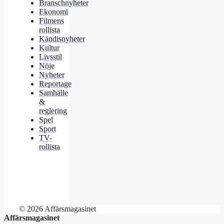
Branschnyheter
Ekonomi
Filmens
rollista
Kändisnyheter
Kultur
Livsstil
Nöje
Nyheter
Reportage
Samhälle
&
reglering
Spel
Sport
TV-
rollista
© 2026 Affärsmagasinet
Affärsmagasinet