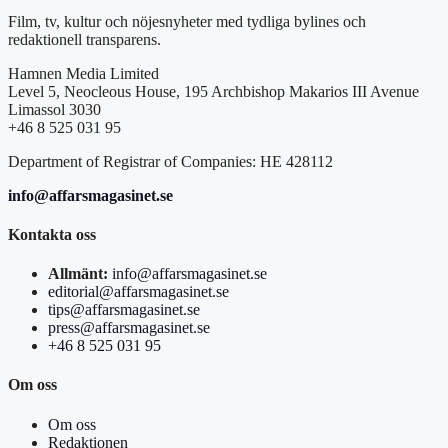
Film, tv, kultur och nöjesnyheter med tydliga bylines och
redaktionell transparens.
Hamnen Media Limited
Level 5, Neocleous House, 195 Archbishop Makarios III Avenue
Limassol 3030
+46 8 525 031 95
Department of Registrar of Companies: HE 428112
info@affarsmagasinet.se
Kontakta oss
Allmänt:
info@affarsmagasinet.se
editorial@affarsmagasinet.se
tips@affarsmagasinet.se
press@affarsmagasinet.se
+46 8 525 031 95
Om oss
Om oss
Redaktionen