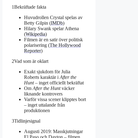
1
Bekräftade fakta
Huvudrollen Crystal spelas av
Betty Gilpin (
IMDb
)
Hilary Swank spelar Athena
(
Wikipedia
)
Filmen är en satir över politisk
polarisering (
The Hollywood
Reporter
)
2
Vad som är oklart
Exakt sjukdom för Julia
Roberts karaktär i
After the
Hunt
– inget officiellt bekräftat
Om
After the Hunt
väcker
liknande kontrovers
Varför vissa scener klipptes bort
– inget uttalande från
produktionen
3
Tidlinjesignal
Augusti 2019: Masskjutningar
El Paso och Dayton – filmen