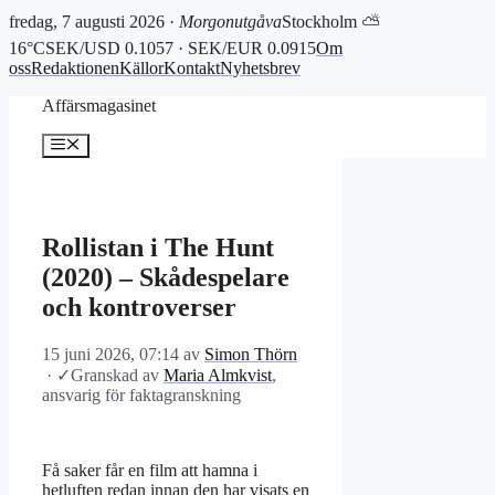
fredag, 7 augusti 2026 ·
Morgonutgåva
Stockholm ⛅
16°C
SEK/USD 0.1057 · SEK/EUR 0.0915
Om
oss
Redaktionen
Källor
Kontakt
Nyhetsbrev
Hoppa
Affärsmagasinet
till
innehåll
Meny
Rollistan i The Hunt
(2020) – Skådespelare
och kontroverser
15 juni 2026, 07:14
av
Simon Thörn
·
✓
Granskad av
Maria Almkvist
,
ansvarig för faktagranskning
Få saker får en film att hamna i
hetluften redan innan den har visats en