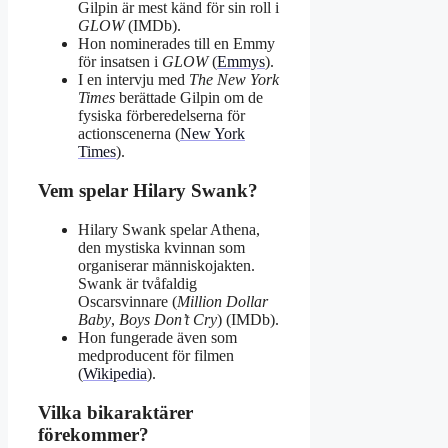
Gilpin är mest känd för sin roll i
GLOW
(IMDb).
Hon nominerades till en Emmy
för insatsen i
GLOW
(
Emmys
).
I en intervju med
The New York
Times
berättade Gilpin om de
fysiska förberedelserna för
actionscenerna (
New York
Times
).
Vem spelar Hilary Swank?
Hilary Swank spelar Athena,
den mystiska kvinnan som
organiserar människojakten.
Swank är tvåfaldig
Oscarsvinnare (
Million Dollar
Baby
,
Boys Don’t Cry
) (IMDb).
Hon fungerade även som
medproducent för filmen
(
Wikipedia
).
Vilka bikaraktärer
förekommer?