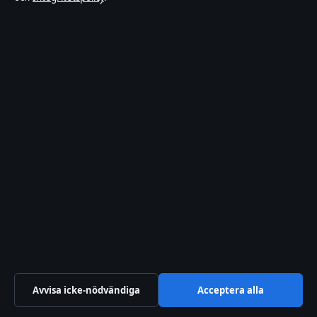
Manchester United F.C. Games –
Schema Och Biljettinfo
Statistik Wolverhampton Mot Man Utd –
Historik Och Nyckeltal
My Lottery Dream Home – fakta om
programmet och David Bromstad
Kroppsfettprocent för män: Ideal,
utseende och hur du mäter det
Sci fi Bokhandeln Stockholm –
öppettider, sortiment och butiker
Avvisa icke-nödvändiga
Acceptera alla