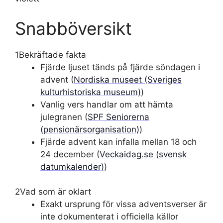
Snabböversikt
1
Bekräftade fakta
Fjärde ljuset tänds på fjärde söndagen i
advent (
Nordiska museet (Sveriges
kulturhistoriska museum)
)
Vanlig vers handlar om att hämta
julegranen (
SPF Seniorerna
(pensionärsorganisation)
)
Fjärde advent kan infalla mellan 18 och
24 december (
Veckaidag.se (svensk
datumkalender)
)
2
Vad som är oklart
Exakt ursprung för vissa adventsverser är
inte dokumenterat i officiella källor