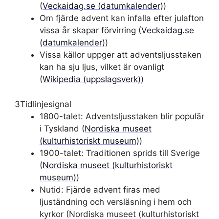
(
Veckaidag.se (datumkalender)
)
Om fjärde advent kan infalla efter julafton
vissa år skapar förvirring (
Veckaidag.se
(datumkalender)
)
Vissa källor uppger att adventsljusstaken
kan ha sju ljus, vilket är ovanligt
(
Wikipedia (uppslagsverk)
)
3
Tidlinjesignal
1800-talet: Adventsljusstaken blir populär
i Tyskland (
Nordiska museet
(kulturhistoriskt museum)
)
1900-talet: Traditionen sprids till Sverige
(
Nordiska museet (kulturhistoriskt
museum)
)
Nutid: Fjärde advent firas med
ljuständning och versläsning i hem och
kyrkor (Nordiska museet (kulturhistoriskt