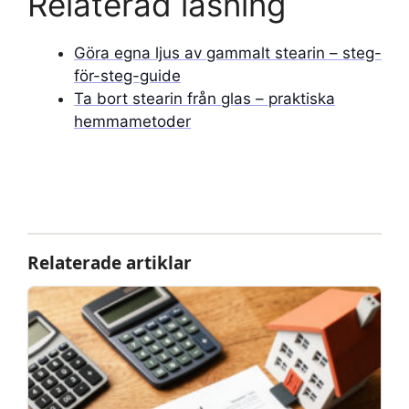
Relaterad läsning
Göra egna ljus av gammalt stearin – steg-
för-steg-guide
Ta bort stearin från glas – praktiska
hemmametoder
Relaterade artiklar