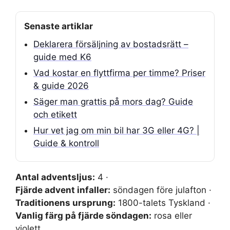
Senaste artiklar
Deklarera försäljning av bostadsrätt –
guide med K6
Vad kostar en flyttfirma per timme? Priser
& guide 2026
Säger man grattis på mors dag? Guide
och etikett
Hur vet jag om min bil har 3G eller 4G? |
Guide & kontroll
Antal adventsljus:
4 ·
Fjärde advent infaller:
söndagen före julafton ·
Traditionens ursprung:
1800-talets Tyskland ·
Vanlig färg på fjärde söndagen:
rosa eller
violett