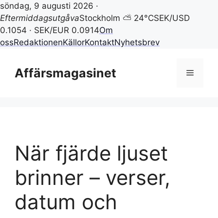
söndag, 9 augusti 2026 ·
Eftermiddagsutgåva
Stockholm ⛅ 24°C
SEK/USD
0.1054 · SEK/EUR 0.0914
Om
oss
Redaktionen
Källor
Kontakt
Nyhetsbrev
Hoppa
till
Affärsmagasinet
Meny
innehåll
När fjärde ljuset
brinner – verser,
datum och