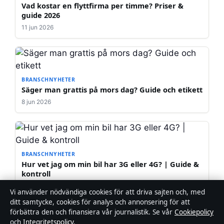
Vad kostar en flyttfirma per timme? Priser &
guide 2026
11 jun 2026
BRANSCHNYHETER
Säger man grattis på mors dag? Guide och etikett
8 jun 2026
BRANSCHNYHETER
Hur vet jag om min bil har 3G eller 4G? | Guide &
kontroll
4 jun 2026
Vi använder nödvändiga cookies för att driva sajten och, med
ditt samtycke, cookies för analys och annonsering för att
förbättra den och finansiera vår journalistik. Se vår
Cookiepolicy
Fler artiklar
och
Integritetspolicy
.