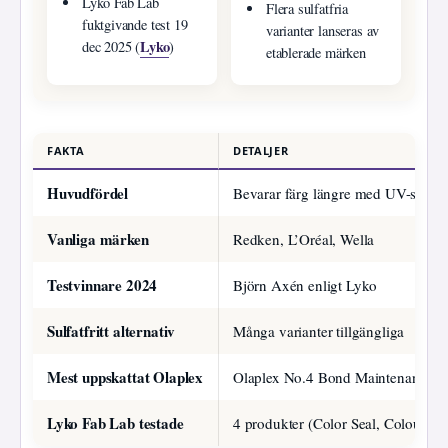
Lyko Fab Lab
Flera sulfatfria
fuktgivande test 19
varianter lanseras av
Lyko
dec 2025 (
)
etablerade märken
FAKTA
DETALJER
Huvudfördel
Bevarar färg längre med UV-skydd
Vanliga märken
Redken, L’Oréal, Wella
Testvinnare 2024
Björn Axén enligt Lyko
Sulfatfritt alternativ
Många varianter tillgängliga
Mest uppskattat Olaplex
Olaplex No.4 Bond Maintenance 
Lyko Fab Lab testade
4 produkter (Color Seal, Colour C