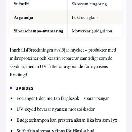
Sulfatfri
Skonsam rengöring
KI
Arganolja
Fukt och glans
Ly
Silverschampo-nyansering
Motverkar guldgul ton
Ly
Innehållsförteckningen avslöjar mycket – produkter med
mikroproteiner och keratin reparerar samtidigt som de
skyddar, medan UV-filter är avgörande för nyansens
livslängd.
UPSIDES
Förlänger tiden mellan färgbesök – sparar pengar
UV-skydd bevarar nyansen mot solskador
Budgetschampon kan prestera nästan lika bra som lyx
Sulfatfria alternativ finns för känslig hud