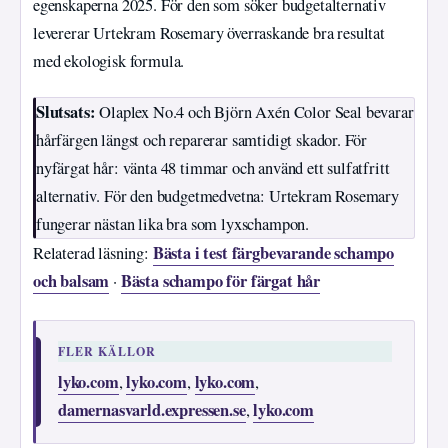
egenskaperna 2025. För den som söker budgetalternativ
levererar Urtekram Rosemary överraskande bra resultat
med ekologisk formula.
Slutsats:
Olaplex No.4 och Björn Axén Color Seal bevarar
hårfärgen längst och reparerar samtidigt skador. För
nyfärgat hår: vänta 48 timmar och använd ett sulfatfritt
alternativ. För den budgetmedvetna: Urtekram Rosemary
fungerar nästan lika bra som lyxschampon.
Bästa i test färgbevarande schampo
Relaterad läsning:
och balsam
Bästa schampo för färgat hår
·
FLER KÄLLOR
lyko.com
lyko.com
lyko.com
,
,
,
damernasvarld.expressen.se
lyko.com
,