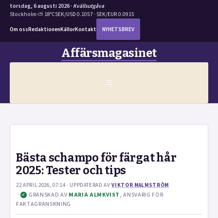
torsdag, 6 augusti 2026 ·
Kvällsutgåva
Stockholm ⛅ 18°C
SEK/USD 0.1057 · SEK/EUR 0.0915
Om oss
Redaktionen
Källor
Kontakt
NYHETSBREV
Hoppa
Affärsmagasinet
till
innehåll
MENY
Bästa schampo för färgat hår
2025: Tester och tips
22 APRIL 2026, 07:14
· UPPDATERAD
AV
VIKTOR MALMSTRÖM
·
GRANSKAD AV
MARIA ALMKVIST
, ANSVARIG FÖR
✓
FAKTAGRANSKNING