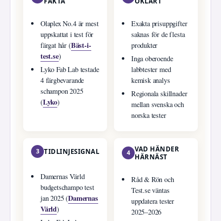
FAKTA
OKLART
Olaplex No.4 är mest
Exakta prisuppgifter
uppskattat i test för
saknas för de flesta
Bäst-i-
färgat hår (
produkter
test.se
)
Inga oberoende
Lyko Fab Lab testade
labbtester med
4 färgbevarande
kemisk analys
schampon 2025
Regionala skillnader
Lyko
(
)
mellan svenska och
norska tester
VAD HÄNDER
3
TIDLINJESIGNAL
4
HÄRNÄST
Damernas Värld
Råd & Rön och
budgetschampo test
Test.se väntas
Damernas
jan 2025 (
uppdatera tester
Värld
)
2025–2026