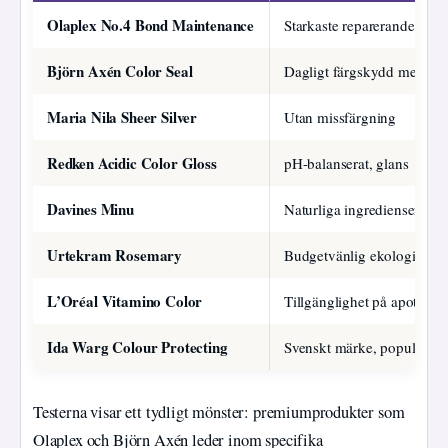
Olaplex No.4 Bond Maintenance
Starkaste reparerande effek
Björn Axén Color Seal
Dagligt färgskydd med U
Maria Nila Sheer Silver
Utan missfärgning
Redken Acidic Color Gloss
pH-balanserat, glans
Davines Minu
Naturliga ingredienser
Urtekram Rosemary
Budgetvänlig ekologisk
L’Oréal Vitamino Color
Tillgänglighet på apotek
Ida Warg Colour Protecting
Svenskt märke, populär
Testerna visar ett tydligt mönster: premiumprodukter som
Olaplex och Björn Axén leder inom specifika