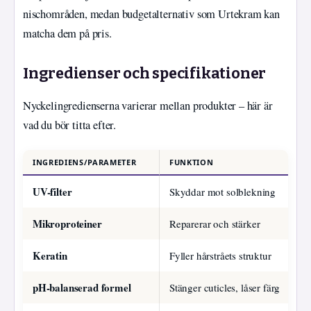
nischområden, medan budgetalternativ som Urtekram kan
matcha dem på pris.
Ingredienser och specifikationer
Nyckelingredienserna varierar mellan produkter – här är
vad du bör titta efter.
INGREDIENS/PARAMETER
FUNKTION
R
UV-filter
Skyddar mot solblekning
A
Mikroproteiner
Reparerar och stärker
Ha
Keratin
Fyller hårstråets struktur
Ha
pH-balanserad formel
Stänger cuticles, låser färg
R