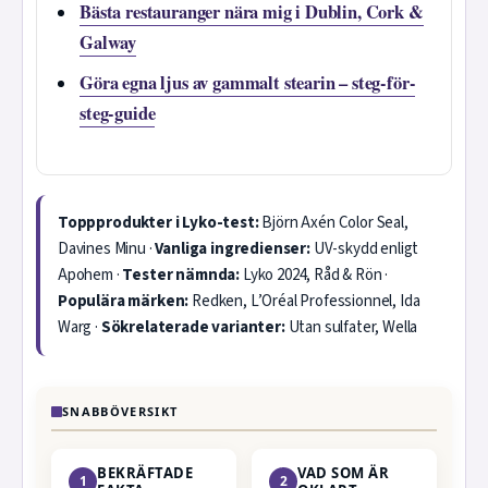
Bästa restauranger nära mig i Dublin, Cork &
Galway
Göra egna ljus av gammalt stearin – steg-för-
steg-guide
Toppprodukter i Lyko-test:
Björn Axén Color Seal,
Davines Minu ·
Vanliga ingredienser:
UV-skydd enligt
Apohem ·
Tester nämnda:
Lyko 2024, Råd & Rön ·
Populära märken:
Redken, L’Oréal Professionnel, Ida
Warg ·
Sökrelaterade varianter:
Utan sulfater, Wella
SNABBÖVERSIKT
BEKRÄFTADE
VAD SOM ÄR
1
2