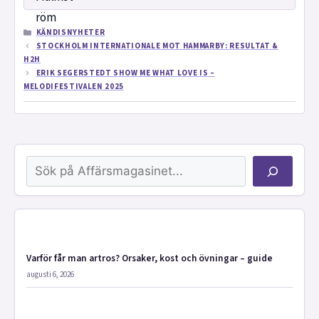
KATEGORIER
KÄNDISNYHETER
STOCKHOLM INTERNATIONALE MOT HAMMARBY: RESULTAT &
H2H
ERIK SEGERSTEDT SHOW ME WHAT LOVE IS –
MELODIFESTIVALEN 2025
Sök
Varför får man artros? Orsaker, kost och övningar – guide
augusti 6, 2026