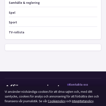
Samhälle & reglering
Spel
Sport
TV-rollista
Kontakta oss
Affärsmagasinet
Allmänt:
Vi använder nödvändiga cookies för att driva sajten och, med ditt
Film, tv, kultur och nöjesnyheter med
samtycke, cookies för analys och annonsering för att förbättra den och
info@affarsmagasinet.se
tydliga bylines och redaktionell
finansiera vår journalistik. Se vår
Cookiepolicy
och
Integritetspolicy
.
transparens.
editorial@affarsmagasinet.se