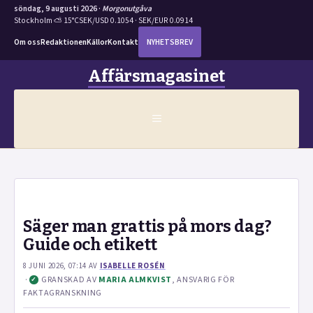
söndag, 9 augusti 2026 ·
Morgonutgåva
Stockholm ⛅ 15°C
SEK/USD 0.1054 · SEK/EUR 0.0914
Om oss
Redaktionen
Källor
Kontakt
NYHETSBREV
Hoppa
Affärsmagasinet
till
innehåll
MENY
Säger man grattis på mors dag?
Guide och etikett
8 JUNI 2026, 07:14
AV
ISABELLE ROSÉN
·
GRANSKAD AV
MARIA ALMKVIST
, ANSVARIG FÖR
✓
FAKTAGRANSKNING