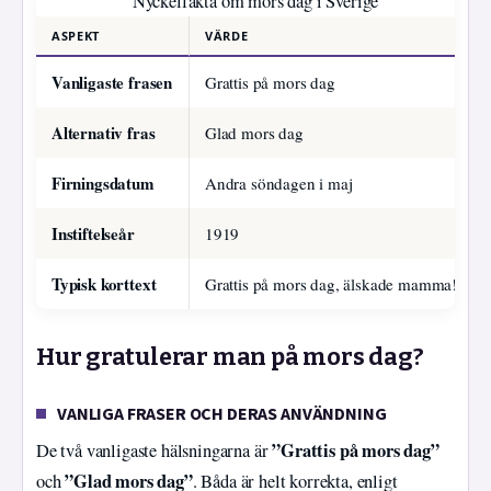
Nyckelfakta om mors dag i Sverige
ASPEKT
VÄRDE
Vanligaste frasen
Grattis på mors dag
Alternativ fras
Glad mors dag
Firningsdatum
Andra söndagen i maj
Instiftelseår
1919
Typisk korttext
Grattis på mors dag, älskade mamma!
Hur gratulerar man på mors dag?
VANLIGA FRASER OCH DERAS ANVÄNDNING
”Grattis på mors dag”
De två vanligaste hälsningarna är
”Glad mors dag”
och
. Båda är helt korrekta, enligt