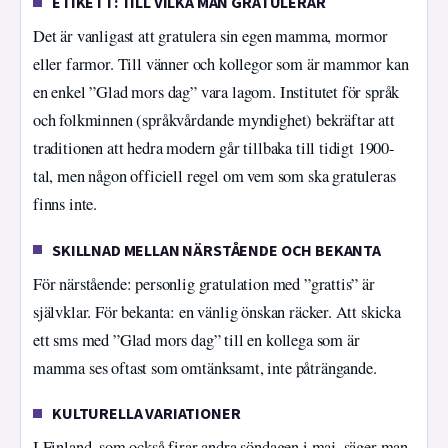
ETIKETT: TILL VILKA MAN GRATULERAR
Det är vanligast att gratulera sin egen mamma, mormor
eller farmor. Till vänner och kollegor som är mammor kan
en enkel ”Glad mors dag” vara lagom. Institutet för språk
och folkminnen (språkvårdande myndighet) bekräftar att
traditionen att hedra modern går tillbaka till tidigt 1900-
tal, men någon officiell regel om vem som ska gratuleras
finns inte.
SKILLNAD MELLAN NÄRSTÅENDE OCH BEKANTA
För närstående: personlig gratulation med ”grattis” är
självklar. För bekanta: en vänlig önskan räcker. Att skicka
ett sms med ”Glad mors dag” till en kollega som är
mamma ses oftast som omtänksamt, inte påträngande.
KULTURELLA VARIATIONER
I Finland, som också firar andra söndagen i maj, säger man