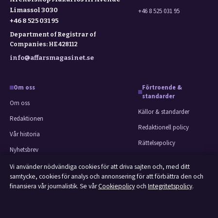
Limassol 3030
+46 8 525 031 95
+46 8 525 031 95
Department of Registrar of
Companies: HE 428112
info@affarsmagasinet.se
Om oss
Förtroende &
standarder
Om oss
Källor & standarder
Redaktionen
Redaktionell policy
Vår historia
Rättelsepolicy
Nyhetsbrev
Faktagranskningspolicy
Tipsa oss
Vi använder nödvändiga cookies för att driva sajten och, med ditt
Ägande & finansiering
samtycke, cookies för analys och annonsering för att förbättra den och
Kontakt
finansiera vår journalistik. Se vår
Cookiepolicy
och
Integritetspolicy
.
Integritetspolicy
RSS-flöde
Cookiepolicy