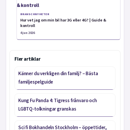
BRANSCHNYHETER
Hur vet jag om min bil har 3G eller 4G? | Guide &
kontroll
4 jun 2026
Fler artiklar
Känner du verkligen din familj? – Bästa
familjespelguide
Kung Fu Panda 4: Tigress frånvaro och
LGBTQ-tolkningar granskas
Sci fi Bokhandeln Stockholm – öppettider,