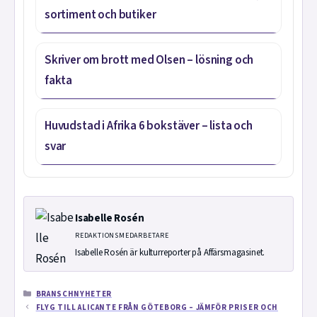
sortiment och butiker
Skriver om brott med Olsen – lösning och
fakta
Huvudstad i Afrika 6 bokstäver – lista och
svar
Isabelle Rosén
REDAKTIONSMEDARBETARE
Isabelle Rosén är kulturreporter på Affärsmagasinet.
KATEGORIER
BRANSCHNYHETER
FLYG TILL ALICANTE FRÅN GÖTEBORG – JÄMFÖR PRISER OCH