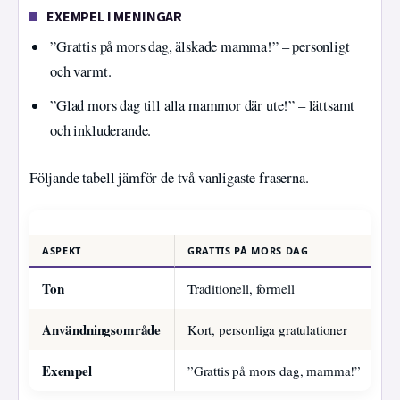
EXEMPEL I MENINGAR
”Grattis på mors dag, älskade mamma!” – personligt
och varmt.
”Glad mors dag till alla mammor där ute!” – lättsamt
och inkluderande.
Följande tabell jämför de två vanligaste fraserna.
J
ASPEKT
GRATTIS PÅ MORS DAG
G
Ton
Traditionell, formell
In
Användningsområde
Kort, personliga gratulationer
Sm
Exempel
”Grattis på mors dag, mamma!”
”G