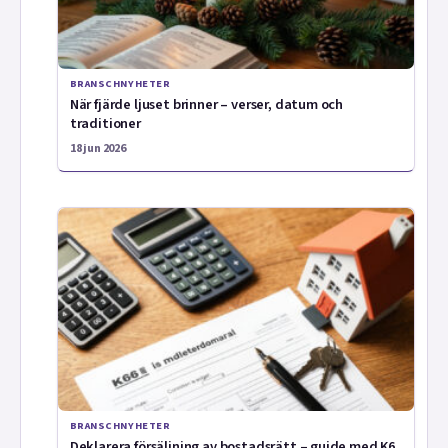
BRANSCHNYHETER
När fjärde ljuset brinner – verser, datum och
traditioner
18 jun 2026
BRANSCHNYHETER
Deklarera försäljning av bostadsrätt – guide med K6