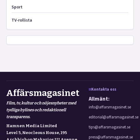
Sport
TV-rollista
Kontakta oss
Affärsmagasinet
Allmänt:
Film, tv, kultur och nöjesnyheter med
info@affarsmagasinet.se
tydliga bylines och redaktionell
transparens.
editorial@affarsmagasinet.se
Hamnen Media Limited
tips@affarsmagasinet.se
Level 5, Neocleous House, 195
press@affarsmagasinet.se
Archbishop Makarios III Avenue