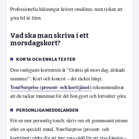
Professionella hälsningar kräver omdöme, men risken att
göra fel är liten.
Vad ska man skriva i ett
morsdagskort?
KORTA OCH ENKLA TEXTER
Den vanligaste korttexten är ”Grattis på mors dag, älskade
mamma!”. Kort och koncist – det räcker långt.
YourSurprise (present- och korttjänst)
rekommenderar
att du tackar mamman för det hon gjort och fortsätter göra.
PERSONLIGA MEDDELANDEN
För en mer personlig touch: skriv om ett gemensamt minne
eller en speciell stund. YourSurprise (present- och
korttjänst) råder dig att inte vara rädd för att visa känslor –