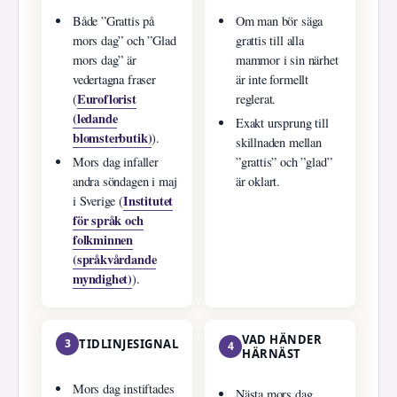
Både ”Grattis på
Om man bör säga
mors dag” och ”Glad
grattis till alla
mors dag” är
mammor i sin närhet
vedertagna fraser
är inte formellt
Euroflorist
(
reglerat.
(ledande
Exakt ursprung till
blomsterbutik)
).
skillnaden mellan
Mors dag infaller
”grattis” och ”glad”
andra söndagen i maj
är oklart.
Institutet
i Sverige (
för språk och
folkminnen
(språkvårdande
myndighet)
).
VAD HÄNDER
3
TIDLINJESIGNAL
4
HÄRNÄST
Mors dag instiftades
Nästa mors dag