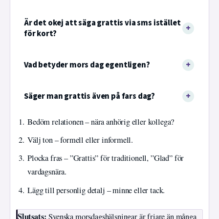
Är det okej att säga grattis via sms istället
för kort?
Vad betyder mors dag egentligen?
Säger man grattis även på fars dag?
Bedöm relationen – nära anhörig eller kollega?
Välj ton – formell eller informell.
Plocka fras – ”Grattis” för traditionell, ”Glad” för
vardagsnära.
Lägg till personlig detalj – minne eller tack.
Slutsats:
Svenska morsdagshälsningar är friare än många