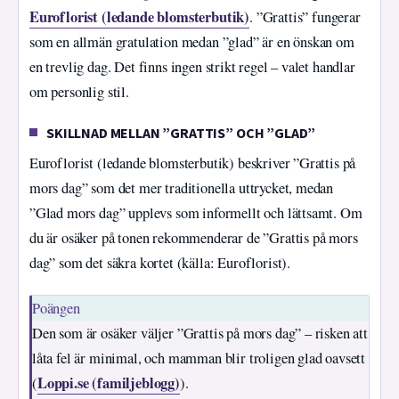
Euroflorist (ledande blomsterbutik)
. ”Grattis” fungerar
som en allmän gratulation medan ”glad” är en önskan om
en trevlig dag. Det finns ingen strikt regel – valet handlar
om personlig stil.
SKILLNAD MELLAN ”GRATTIS” OCH ”GLAD”
Euroflorist (ledande blomsterbutik) beskriver ”Grattis på
mors dag” som det mer traditionella uttrycket, medan
”Glad mors dag” upplevs som informellt och lättsamt. Om
du är osäker på tonen rekommenderar de ”Grattis på mors
dag” som det säkra kortet (källa: Euroflorist).
Poängen
Den som är osäker väljer ”Grattis på mors dag” – risken att
låta fel är minimal, och mamman blir troligen glad oavsett
Loppi.se (familjeblogg)
(
).