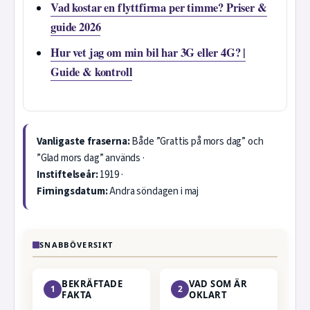
Vad kostar en flyttfirma per timme? Priser &
guide 2026
Hur vet jag om min bil har 3G eller 4G? |
Guide & kontroll
Vanligaste fraserna:
Både ”Grattis på mors dag” och
”Glad mors dag” används ·
Instiftelseår:
1919 ·
Firningsdatum:
Andra söndagen i maj
SNABBÖVERSIKT
BEKRÄFTADE
VAD SOM ÄR
1
2
FAKTA
OKLART