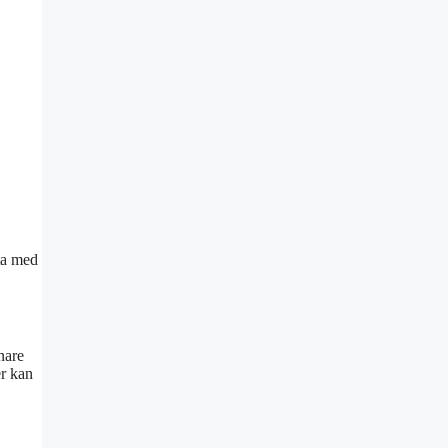
tta med
nare
er kan