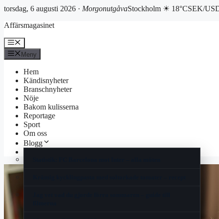
torsdag, 6 augusti 2026 ·
Morgonutgåva
Stockholm ☀ 18°C
SEK/USD 
Hoppa
Affärsmagasinet
till
innehåll
Meny
Meny
Hem
Kändisnyheter
Branschnyheter
Nöje
Bakom kulisserna
Reportage
Sport
Om oss
Blogg
Korsord
Statistik: FC Barcelona mot Inter – alla möten
Krämig kycklingpasta med soltorkade tomater – recept
Jag vet vad du gjorde förra sommaren – guide till
filmerna