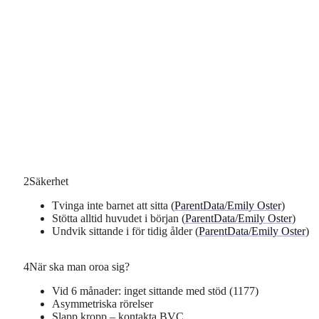
2
Säkerhet
Tvinga inte barnet att sitta (
ParentData/Emily Oster
)
Stötta alltid huvudet i början (
ParentData/Emily Oster
)
Undvik sittande i för tidig ålder (
ParentData/Emily Oster
)
4
När ska man oroa sig?
Vid 6 månader: inget sittande med stöd (1177)
Asymmetriska rörelser
Slapp kropp – kontakta BVC