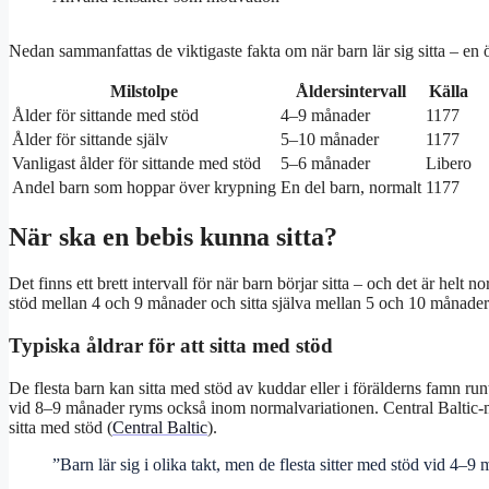
Nedan sammanfattas de viktigaste fakta om när barn lär sig sitta – en
Milstolpe
Åldersintervall
Källa
Ålder för sittande med stöd
4–9 månader
1177
Ålder för sittande själv
5–10 månader
1177
Vanligast ålder för sittande med stöd
5–6 månader
Libero
Andel barn som hoppar över krypning
En del barn, normalt
1177
När ska en bebis kunna sitta?
Det finns ett brett intervall för när barn börjar sitta – och det är helt
stöd mellan 4 och 9 månader och sitta själva mellan 5 och 10 månader
Typiska åldrar för att sitta med stöd
De flesta barn kan sitta med stöd av kuddar eller i förälderns famn r
vid 8–9 månader ryms också inom normalvariationen. Central Baltic-m
sitta med stöd (
Central Baltic
).
”Barn lär sig i olika takt, men de flesta sitter med stöd vid 4–9