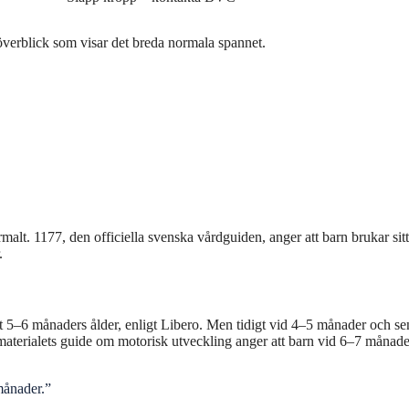
 överblick som visar det breda normala spannet.
 normalt. 1177, den officiella svenska vårdguiden, anger att barn brukar si
.
unt 5–6 månaders ålder, enligt Libero. Men tidigt vid 4–5 månader och se
aterialets guide om motorisk utveckling anger att barn vid 6–7 månad
 månader.”