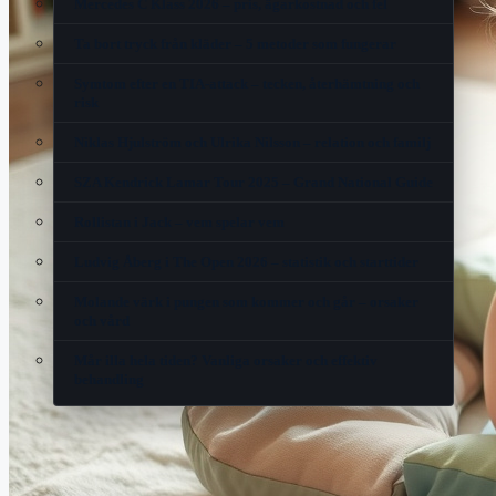
Mercedes C Klass 2026 – pris, ägarkostnad och fel
Ta bort tryck från kläder – 5 metoder som fungerar
Symtom efter en TIA-attack – tecken, återhämtning och
risk
Niklas Hjulström och Ulrika Nilsson – relation och familj
SZA Kendrick Lamar Tour 2025 – Grand National Guide
Rollistan i Jack – vem spelar vem
Ludvig Åberg i The Open 2026 – statistik och starttider
Molande värk i pungen som kommer och går – orsaker
och vård
Mår illa hela tiden? Vanliga orsaker och effektiv
behandling