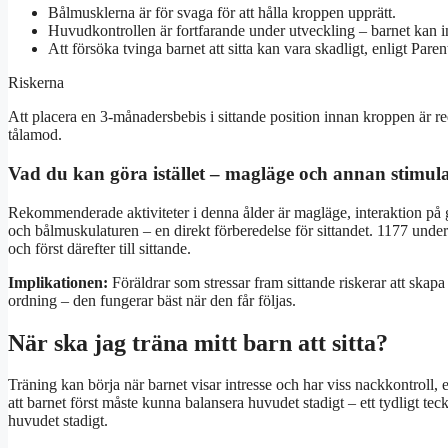
Bålmusklerna är för svaga för att hålla kroppen upprätt.
Huvudkontrollen är fortfarande under utveckling – barnet kan in
Att försöka tvinga barnet att sitta kan vara skadligt, enligt Par
Riskerna
Att placera en 3-månadersbebis i sittande position innan kroppen är 
tålamod.
Vad du kan göra istället – magläge och annan stimul
Rekommenderade aktiviteter i denna ålder är magläge, interaktion på gol
och bålmuskulaturen – en direkt förberedelse för sittandet. 1177 under
och först därefter till sittande.
Implikationen:
Föräldrar som stressar fram sittande riskerar att skap
ordning – den fungerar bäst när den får följas.
När ska jag träna mitt barn att sitta?
Träning kan börja när barnet visar intresse och har viss nackkontroll, 
att barnet först måste kunna balansera huvudet stadigt – ett tydligt tec
huvudet stadigt.