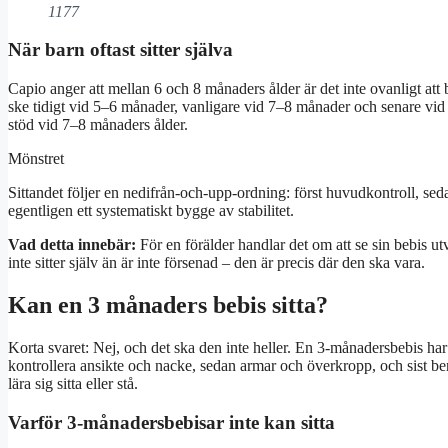
1177
När barn oftast sitter själva
Capio anger att mellan 6 och 8 månaders ålder är det inte ovanligt att b
ske tidigt vid 5–6 månader, vanligare vid 7–8 månader och senare vid 9
stöd vid 7–8 månaders ålder.
Mönstret
Sittandet följer en nedifrån-och-upp-ordning: först huvudkontroll, sed
egentligen ett systematiskt bygge av stabilitet.
Vad detta innebär:
För en förälder handlar det om att se sin bebis 
inte sitter själv än är inte försenad – den är precis där den ska vara.
Kan en 3 månaders bebis sitta?
Korta svaret: Nej, och det ska den inte heller. En 3-månadersbebis har in
kontrollera ansikte och nacke, sedan armar och överkropp, och sist be
lära sig sitta eller stå.
Varför 3-månadersbebisar inte kan sitta