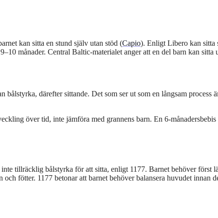
arnet kan sitta en stund själv utan stöd (
Capio
). Enligt Libero kan sitta 
–10 månader. Central Baltic-materialet anger att en del barn kan sitta 
an bålstyrka, därefter sittande. Det som ser ut som en långsam process ä
utveckling över tid, inte jämföra med grannens barn. En 6-månadersbebi
te tillräcklig bålstyrka för att sitta, enligt 1177. Barnet behöver först l
n och fötter. 1177 betonar att barnet behöver balansera huvudet innan d