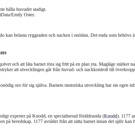
te hålla huvudet stadigt.
entData/Emily Oster.
redo kan belasta ryggraden och nacken i onödan. Det enda som behövs ä
ans
vet och att låta barnet röra sig fritt på en plan yta. Magläge stärker n
stryker att utvecklingen går från huvud- och nackkontroll till överkrop
a onödig oro för sig själva. Barnets motoriska utveckling har sin egen i
enligt experter på Knodd, en specialiserad föräldrasida (
Knodd
). 1177 a
ken på beredskap. 1177 avråder från att sätta barnet innan det själv kan h