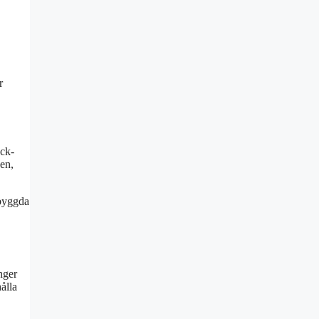
r
ack-
pen,
nbyggda
nger
ålla