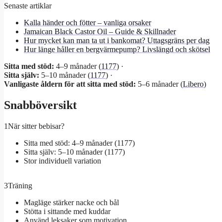
Senaste artiklar
Kalla händer och fötter – vanliga orsaker
Jamaican Black Castor Oil – Guide & Skillnader
Hur mycket kan man ta ut i bankomat? Uttagsgräns per dag
Hur länge håller en bergvärmepump? Livslängd och skötsel
Sitta med stöd:
4–9 månader (
1177
) ·
Sitta själv:
5–10 månader (
1177
) ·
Vanligaste åldern för att sitta med stöd:
5–6 månader (
Libero
)
Snabböversikt
1
När sitter bebisar?
Sitta med stöd: 4–9 månader (1177)
Sitta själv: 5–10 månader (1177)
Stor individuell variation
3
Träning
Magläge stärker nacke och bål
Stötta i sittande med kuddar
Använd leksaker som motivation