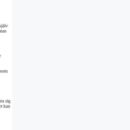
själv
utan
r
s som
ära sig
et kan