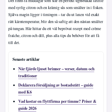
Det finns få middagar som slår en perfekt ugnsbakad laxfilé
med syrlig citron och en krämig sås som smälter in i fisken.
Själva magin ligger i timingen – tar du ut laxen vid exakt
rätt kärntemperatur, blir den så saftig att den nästan smälter
på tungan. Här hittar du ett väl beprövat recept med crème
fraîche, citron och dill, plus alla tips du behöver för att få
till det.
Senaste artiklar
När fjärde ljuset brinner – verser, datum och
traditioner
Deklarera försäljning av bostadsrätt – guide
med K6
Vad kostar en flyttfirma per timme? Priser &
guide 2026