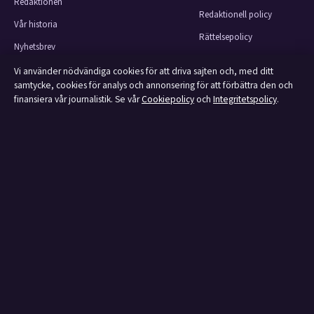
Redaktionen
Redaktionell policy
Vår historia
Rättelsepolicy
Nyhetsbrev
Faktagranskningspolicy
Tipsa oss
Vi använder nödvändiga cookies för att driva sajten och, med ditt
Ägande & finansiering
samtycke, cookies för analys och annonsering för att förbättra den och
Kontakt
finansiera vår journalistik. Se vår
Cookiepolicy
och
Integritetspolicy
.
Integritetspolicy
RSS-flöde
Cookiepolicy
Om Affärsmagasinet i korthet
Affärsmagasinet är en oberoende svensk digital utgivare med fokus på film,
tv, kultur och nöjesnyheter. Varje artikel har en namngiven byline, granskas
av en redaktör och faktagranskas innan publicering.
Innehållet är endast avsett för allmän information.
Allmänna förfrågningar:
info@affarsmagasinet.se
.
Rättelser:
corrections@affarsmagasinet.se
.