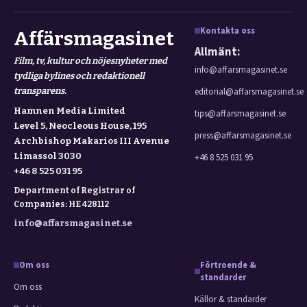
Kontakta oss
Affärsmagasinet
Allmänt:
Film, tv, kultur och nöjesnyheter med
info@affarsmagasinet.se
tydliga bylines och redaktionell
transparens.
editorial@affarsmagasinet.se
Hamnen Media Limited
tips@affarsmagasinet.se
Level 5, Neocleous House, 195
press@affarsmagasinet.se
Archbishop Makarios III Avenue
Limassol 3030
+46 8 525 031 95
+46 8 525 031 95
Department of Registrar of
Companies: HE 428112
info@affarsmagasinet.se
Om oss
Förtroende &
standarder
Om oss
Källor & standarder