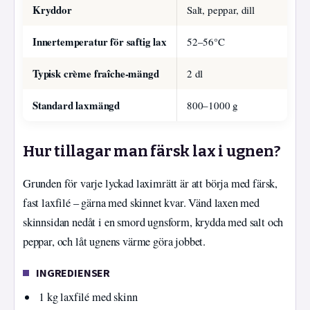
Kryddor
Salt, peppar, dill
Innertemperatur för saftig lax
52–56°C
Typisk crème fraîche-mängd
2 dl
Standard laxmängd
800–1000 g
Hur tillagar man färsk lax i ugnen?
Grunden för varje lyckad laximrätt är att börja med färsk,
fast laxfilé – gärna med skinnet kvar. Vänd laxen med
skinnsidan nedåt i en smord ugnsform, krydda med salt och
peppar, och låt ugnens värme göra jobbet.
INGREDIENSER
1 kg laxfilé med skinn