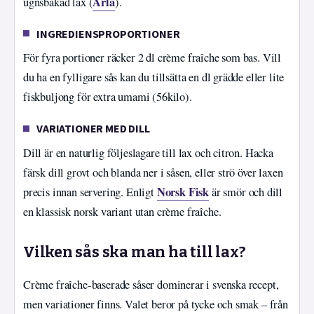
Arla
ugnsbakad lax (
).
INGREDIENSPROPORTIONER
För fyra portioner räcker 2 dl crème fraîche som bas. Vill
du ha en fylligare sås kan du tillsätta en dl grädde eller lite
fiskbuljong för extra umami (56kilo).
VARIATIONER MED DILL
Dill är en naturlig följeslagare till lax och citron. Hacka
färsk dill grovt och blanda ner i såsen, eller strö över laxen
Norsk Fisk
precis innan servering. Enligt
är smör och dill
en klassisk norsk variant utan crème fraîche.
Vilken sås ska man ha till lax?
Crème fraîche-baserade såser dominerar i svenska recept,
men variationer finns. Valet beror på tycke och smak – från