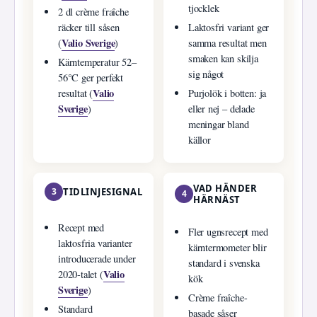
tjocklek
2 dl crème fraîche
räcker till såsen
Laktosfri variant ger
Valio Sverige
(
)
samma resultat men
smaken kan skilja
Kärntemperatur 52–
sig något
56°C ger perfekt
Valio
resultat (
Purjolök i botten: ja
Sverige
)
eller nej – delade
meningar bland
källor
VAD HÄNDER
3
TIDLINJESIGNAL
4
HÄRNÄST
Recept med
Fler ugnsrecept med
laktosfria varianter
kärntermometer blir
introducerade under
standard i svenska
Valio
2020-talet (
kök
Sverige
)
Crème fraîche-
Standard
basade såser