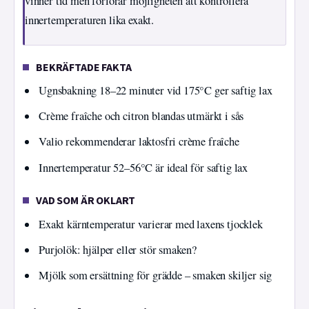
vinner tid men förlorar möjligheten att kontrollera
innertemperaturen lika exakt.
BEKRÄFTADE FAKTA
Ugnsbakning 18–22 minuter vid 175°C ger saftig lax
Crème fraîche och citron blandas utmärkt i sås
Valio rekommenderar laktosfri crème fraîche
Innertemperatur 52–56°C är ideal för saftig lax
VAD SOM ÄR OKLART
Exakt kärntemperatur varierar med laxens tjocklek
Purjolök: hjälper eller stör smaken?
Mjölk som ersättning för grädde – smaken skiljer sig