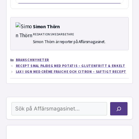
Simon Thörn
REDAKTIONSMEDARBETARE
Simon Thörn är reporter på Affärsmagasinet.
KATEGORIER
BRANSCHNYHETER
RECEPT SMAL PAJDEG MED POTATIS – GLUTENFRITT & ENKELT
LAX I UGN MED CRÈME FRAICHE OCH CITRON – SAFTIGT RECEPT
Sök