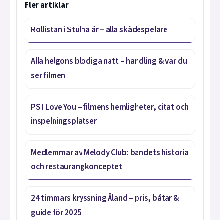
Fler artiklar
Rollistan i Stulna år – alla skådespelare
Alla helgons blodiga natt – handling & var du
ser filmen
PS I Love You – filmens hemligheter, citat och
inspelningsplatser
Medlemmar av Melody Club: bandets historia
och restaurangkonceptet
24 timmars kryssning Åland – pris, båtar &
guide för 2025