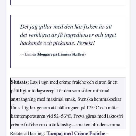
Det jag gillar med den här fisken är att
det verkligen är få ingredienser och inget
hackande och pickande. Perfekt!
— Linnéa (
bloggare på Linnéas Skafferi
)
Slutsats:
Lax i ugn med crème fraîche och citron är ett
pålitligt middagsrecept för den som söker minimal
ansträngning med maximal smak. Svenska hemmakockar
får saftig lax genom att hålla ugnen på 175°C och mäta
kärntemperaturen vid 52–56°C. Prova gärna med laktosfri
crème fraîche om du är känslig – smaken blir densamma.
Tacopaj med Crème Fraîche –
Relaterad läsning: