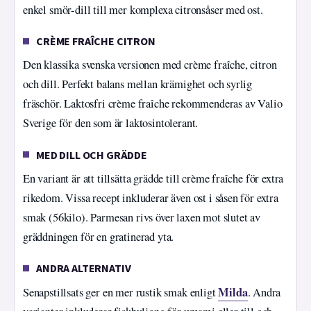
enkel smör-dill till mer komplexa citronsåser med ost.
CRÈME FRAÎCHE CITRON
Den klassika svenska versionen med crème fraîche, citron
och dill. Perfekt balans mellan krämighet och syrlig
fräschör. Laktosfri crème fraîche rekommenderas av Valio
Sverige för den som är laktosintolerant.
MED DILL OCH GRÄDDE
En variant är att tillsätta grädde till crème fraîche för extra
rikedom. Vissa recept inkluderar även ost i såsen för extra
smak (56kilo). Parmesan rivs över laxen mot slutet av
gräddningen för en gratinerad yta.
ANDRA ALTERNATIV
Milda
Senapstillsats ger en mer rustik smak enligt
. Andra