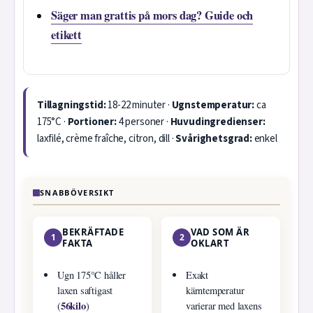
Säger man grattis på mors dag? Guide och
etikett
Tillagningstid:
18-22 minuter ·
Ugnstemperatur:
ca
175°C ·
Portioner:
4 personer ·
Huvudingredienser:
laxfilé, crème fraîche, citron, dill ·
Svårighetsgrad:
enkel
SNABBÖVERSIKT
BEKRÄFTADE
VAD SOM ÄR
1
2
FAKTA
OKLART
Ugn 175°C håller
Exakt
laxen saftigast
kärntemperatur
56kilo
(
)
varierar med laxens