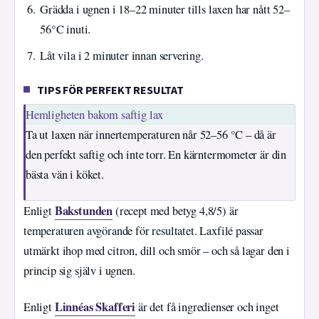
Grädda i ugnen i 18–22 minuter tills laxen har nått 52–
56°C inuti.
Låt vila i 2 minuter innan servering.
TIPS FÖR PERFEKT RESULTAT
Hemligheten bakom saftig lax
Ta ut laxen när innertemperaturen når 52–56 °C – då är
den perfekt saftig och inte torr. En kärntermometer är din
bästa vän i köket.
Bakstunden
Enligt
(recept med betyg 4,8/5) är
temperaturen avgörande för resultatet. Laxfilé passar
utmärkt ihop med citron, dill och smör – och så lagar den i
princip sig själv i ugnen.
Linnéas Skafferi
Enligt
är det få ingredienser och inget