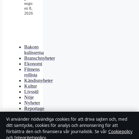
augu
sti 8,
2026
Bakom
kulisserna
Branschnyheter
Ekonomi
Filmens
rollista
Kändisnyheter
Kultur
Livsstil
Nöje
Nyheter
Reportage
Samhälle
Vi använder nödvändiga cookies för att driva sajten och, med
&
reglering
ditt samtycke, cookies för analys och annonsering för att
Spel
förbättra den och finansiera vår journalistik. Se vår
Cookiepolicy
Sport
och
Integritetspolicy
.