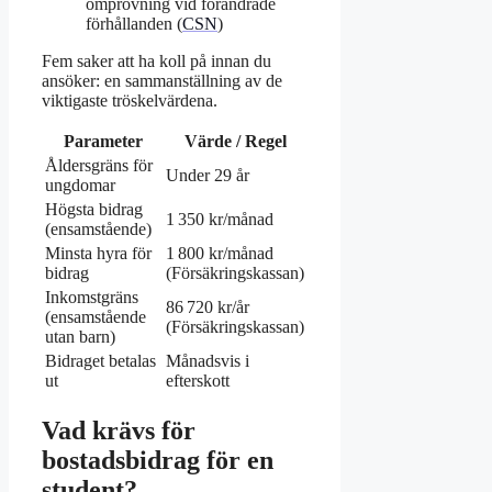
omprövning vid förändrade
förhållanden (
CSN
)
Fem saker att ha koll på innan du
ansöker: en sammanställning av de
viktigaste tröskelvärdena.
Parameter
Värde / Regel
Åldersgräns för
Under 29 år
ungdomar
Högsta bidrag
1 350 kr/månad
(ensamstående)
Minsta hyra för
1 800 kr/månad
bidrag
(Försäkringskassan)
Inkomstgräns
86 720 kr/år
(ensamstående
(Försäkringskassan)
utan barn)
Bidraget betalas
Månadsvis i
ut
efterskott
Vad krävs för
bostadsbidrag för en
student?