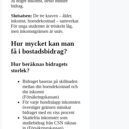
Ju högre inkomst, desto mindre
bidrag.
Slutsatsen:
De tre kraven – ålder,
inkomst, boendekostnad – samverkar.
För unga studenter är tröskeln låg,
men inkomstgränsen är snäv.
Hur mycket kan man
få i bostadsbidrag?
Hur beräknas bidragets
storlek?
Bidraget baseras på skillnaden
mellan din boendekostnad och
din inkomst
(Försäkringskassan)
För varje hundralapp inkomsten
överstiger gränsen minskar
bidraget med en viss procent
Skattefria inkomster som
studiebidrag från CSN räknas
in (Försäkringskassan)