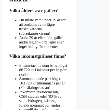
Vilka ålderskrav gäller?
Du måste vara under 29 år för
att omfattas av de lägre
tröskelvärdena
(Försäkringskassan)
Är du 29 år eller äldre gäller
andra regler – ofta lägre eller
inget bidrag för studenter
Vilka inkomstgränser finns?
Ensamstående utan barn: högst
86 720 kr i inkomst per år (före
skatt)
Sammanboende par: högst
103 720 kr tillsammans per år
(Försäkringskassan)
Inkomsten inkluderar lön,
CSN-studiemedel (80 % av
studiebidraget), a‑kassa,
föräldrapenning och andra
skattepliktiga ersättningar