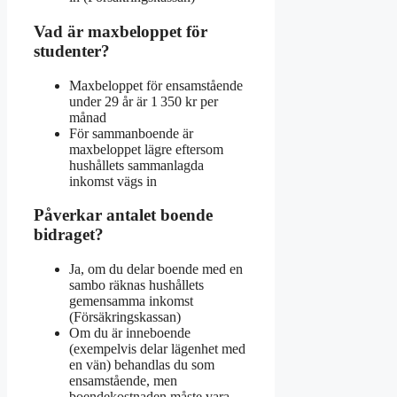
Vad är maxbeloppet för
studenter?
Maxbeloppet för ensamstående
under 29 år är 1 350 kr per
månad
För sammanboende är
maxbeloppet lägre eftersom
hushållets sammanlagda
inkomst vägs in
Påverkar antalet boende
bidraget?
Ja, om du delar boende med en
sambo räknas hushållets
gemensamma inkomst
(Försäkringskassan)
Om du är inneboende
(exempelvis delar lägenhet med
en vän) behandlas du som
ensamstående, men
boendekostnaden måste vara