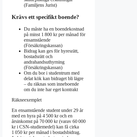
(Familjens Jurist)
Krävs ett specifikt boende?
Du måste ha en boendekostnad
på minst 1 800 kr per månad för
ensamstående
(Försäkringskassan)
Bidrag kan ges för hyresrätt,
bostadsrätt och
andrahandsuthyrning
(Försäkringskassan)
Om du bor i studentrum med
delat kök kan bidraget bli lägre
– du räknas som inneboende
om du inte har eget kontrakt
Räkneexemplet
En ensamstående student under 29 år
med en hyra på 4 500 kr och en
årsinkomst på 70 000 kr (varav 60 000
kr i CSN-studiemedel) kan få cirka
1 050 kr per månad i bostadsbidrag.