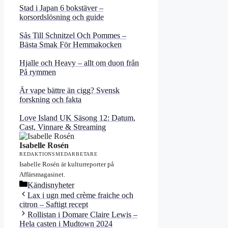
Stad i Japan 6 bokstäver –
korsordslösning och guide
Sås Till Schnitzel Och Pommes –
Bästa Smak För Hemmakocken
Hjalle och Heavy – allt om duon från
På rymmen
Är vape bättre än cigg? Svensk
forskning och fakta
Love Island UK Säsong 12: Datum,
Cast, Vinnare & Streaming
Isabelle Rosén
REDAKTIONSMEDARBETARE
Isabelle Rosén är kulturreporter på
Affärsmagasinet.
Kategorier
Kändisnyheter
Lax i ugn med crème fraiche och
citron – Saftigt recept
Rollistan i Domare Claire Lewis –
Hela casten i Mudtown 2024