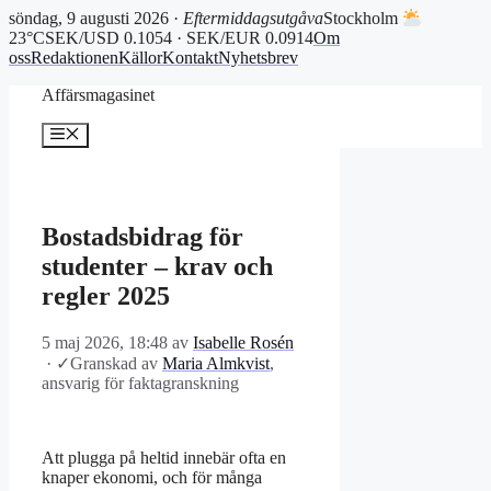
söndag, 9 augusti 2026 ·
Eftermiddagsutgåva
Stockholm
23°C
SEK/USD 0.1054 · SEK/EUR 0.0914
Om
oss
Redaktionen
Källor
Kontakt
Nyhetsbrev
Hoppa
Affärsmagasinet
till
innehåll
Meny
Bostadsbidrag för
studenter – krav och
regler 2025
5 maj 2026, 18:48
av
Isabelle Rosén
·
✓
Granskad av
Maria Almkvist
,
ansvarig för faktagranskning
Att plugga på heltid innebär ofta en
knaper ekonomi, och för många