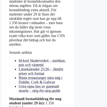
studenter är bostadskostnaden den
största utgiften. Då är frågan om
bostadsbidrag extra aktuell. För
studenter under 29 år finns det
särskilda regler som kan ge upp till
1 350 kronor i månaden – men bara
om du håller dig inom vissa
inkomstgränser. Här går vi igenom
exakt vilka krav som gäller, hur CSN
påverkar ditt bidrag och hur du
ansöker.
Senaste artiklar
Id-kort Skatteverket – ansökan,
pris och väntetid
Lärarkalender 25/26 – Jämför
priser och format
Bästa restauranger nära mig i
Dublin, Cork & Galway
Göra egna ljus av gammalt
stearin – steg-för-steg-guide
Maximalt bostadsbidrag för ung
student (under 29 år):
1 350