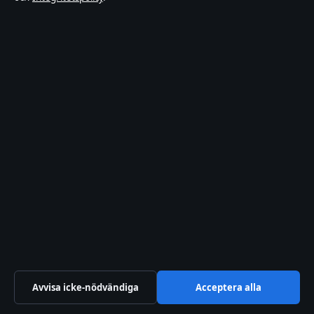
TV-
rollista
© 2026 Affärsmagasinet
Affärsmagasinet
Film, tv, kultur och nöjesnyheter med tydliga bylines och
redaktionell transparens.
Hamnen Media Limited
Level 5, Neocleous House, 195 Archbishop Makarios III Avenue
Limassol 3030
+46 8 525 031 95
Department of Registrar of Companies: HE 428112
info@affarsmagasinet.se
Avvisa icke-nödvändiga
Acceptera alla
Kontakta oss