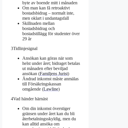
byte av boende mitt i månaden
Om man kan få retroaktivt
bostadsbidrag – normalt inte,
men oklart i undantagsfall
Skillnaden mellan
bostadsbidrag och
bostadstillägg för studenter över
29 år
3
Tidlinjesignal
Ansökan kan göras när som
helst under året; bidraget betalas
ut månaden efter beviljad
ansökan (
Familjens Jurist
)
Ändrad inkomst måste anmälas
till Försäkringskassan
omgående (
Lawline
)
4
Vad händer härnäst
Om din inkomst överstiger
gränsen under året kan du bli
återbetalningsskyldig, men du
kan alltid ansöka om