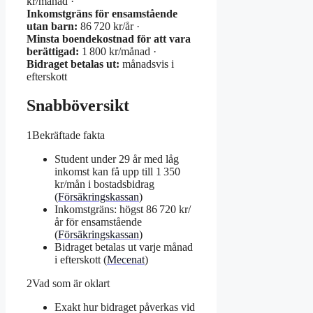
kr/månad ·
Inkomstgräns för ensamstående
utan barn:
86 720 kr/år ·
Minsta boendekostnad för att vara
berättigad:
1 800 kr/månad ·
Bidraget betalas ut:
månadsvis i
efterskott
Snabböversikt
1
Bekräftade fakta
Student under 29 år med låg
inkomst kan få upp till 1 350
kr/mån i bostadsbidrag
(
Försäkringskassan
)
Inkomstgräns: högst 86 720 kr/
år för ensamstående
(
Försäkringskassan
)
Bidraget betalas ut varje månad
i efterskott (
Mecenat
)
2
Vad som är oklart
Exakt hur bidraget påverkas vid