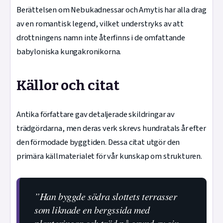
Berättelsen om Nebukadnessar och Amytis har alla drag
av en romantisk legend, vilket understryks av att
drottningens namn inte återfinns i de omfattande
babyloniska kungakronikorna.
Källor och citat
Antika författare gav detaljerade skildringar av
trädgördarna, men deras verk skrevs hundratals år efter
den förmodade byggtiden. Dessa citat utgör den
primära källmaterialet för vår kunskap om strukturen.
”Han byggde södra slottets terrasser
som liknade en bergssida med
planteringar och träd på grund av sin