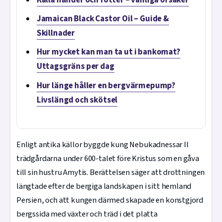
Jamaican Black Castor Oil – Guide &
Skillnader
Hur mycket kan man ta ut i bankomat?
Uttagsgräns per dag
Hur länge håller en bergvärmepump?
Livslängd och skötsel
Enligt antika källor byggde kung Nebukadnessar II
trädgårdarna under 600-talet före Kristus som en gåva
till sin hustru Amytis. Berättelsen säger att drottningen
längtade efter de bergiga landskapen i sitt hemland
Persien, och att kungen därmed skapade en konstgjord
bergssida med växter och träd i det platta