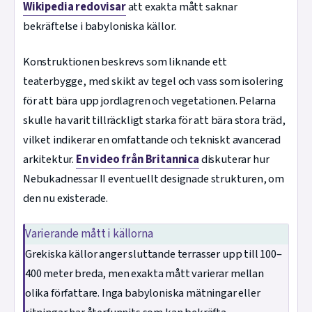
Wikipedia redovisar
att exakta mått saknar
bekräftelse i babyloniska källor.
Konstruktionen beskrevs som liknande ett
teaterbygge, med skikt av tegel och vass som isolering
för att bära upp jordlagren och vegetationen. Pelarna
skulle ha varit tillräckligt starka för att bära stora träd,
vilket indikerar en omfattande och tekniskt avancerad
arkitektur.
En video från Britannica
diskuterar hur
Nebukadnessar II eventuellt designade strukturen, om
den nu existerade.
Varierande mått i källorna
Grekiska källor anger sluttande terrasser upp till 100–
400 meter breda, men exakta mått varierar mellan
olika författare. Inga babyloniska mätningar eller