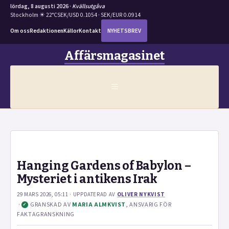
lördag, 8 augusti 2026 ·
Kvällsutgåva
Stockholm ☀ 22°C
SEK/USD 0.1054 · SEK/EUR 0.0914
Om oss
Redaktionen
Källor
Kontakt
NYHETSBREV
Hoppa
Affärsmagasinet
till
innehåll
MENY
Hanging Gardens of Babylon –
Mysteriet i antikens Irak
29 MARS 2026, 05:11
· UPPDATERAD
AV
OLIVER NYKVIST
·
GRANSKAD AV
MARIA ALMKVIST
, ANSVARIG FÖR
✓
FAKTAGRANSKNING