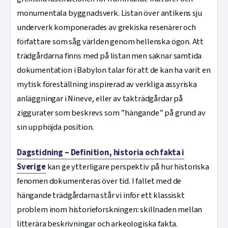
monumentala byggnadsverk. Listan över antikens sju
underverk komponerades av grekiska resenärer och
författare som såg världen genom hellenska ögon. Att
trädgårdarna finns med på listan men saknar samtida
dokumentation i Babylon talar för att de kan ha varit en
mytisk föreställning inspirerad av verkliga assyriska
anläggningar i Nineve, eller av takträdgårdar på
ziggurater som beskrevs som ”hängande” på grund av
sin upphöjda position.
Dagstidning – Definition, historia och fakta i
Sverige
kan ge ytterligare perspektiv på hur historiska
fenomen dokumenteras över tid. I fallet med de
hängande trädgårdarna står vi inför ett klassiskt
problem inom historieforskningen: skillnaden mellan
litterära beskrivningar och arkeologiska fakta.