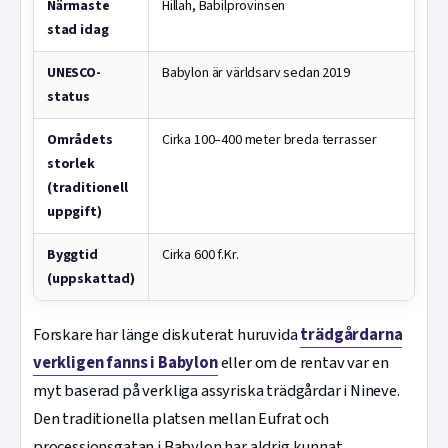
Närmaste
Hillah, Babilprovinsen
stad idag
UNESCO-
Babylon är världsarv sedan 2019
status
Områdets
Cirka 100–400 meter breda terrasser
storlek
(traditionell
uppgift)
Byggtid
Cirka 600 f.Kr.
(uppskattad)
Forskare har länge diskuterat huruvida
trädgårdarna
verkligen fanns i Babylon
eller om de rentav var en
myt baserad på verkliga assyriska trädgårdar i Nineve.
Den traditionella platsen mellan Eufrat och
processionsgatan i Babylon har aldrig kunnat