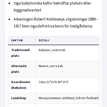
Inga babyloniska källor bekräftar platsen eller
byggnadsverket
Arkeologen Robert Koldeweys utgrävningar 1899–
1917 fann inga definitiva bevis för trädgårdarna
FAKTUM
DETALJ
Traditionell
Babylon, södra Irak
plats
Alternativ
Nineve, norra Irak
plats
Koordinater
Cirka 32°32′N 44°25′Ö
(Babylon)
Landskap
Mesopotamiens slättland, Eufrats flodbank