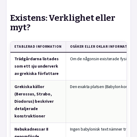
Existens: Verklighet eller
myt?
ETABLERAD INFORMATION
OSÄKER ELLER OKLAR INFORMATION
Trädgårdarna listades
Om de någonsin existerade fysiskt
som ett sju underverk
av grekiska författare
Grekiska källor
Den exakta platsen (Babylon kontra N
(Berossus, Strabo,
Diodorus) beskriver
detaljerade
konstruktioner
Nebukadnessar II
Ingen babylonisk text nämner trädgå
genomförde