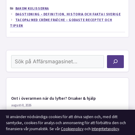
KATEGORIER
BAKOM KULISSERNA
DAGSTIDNING – DEFINITION, HISTORIA OCH FAKTA I SVERIGE
TACOPAJ MED CRÈME FRAÎCHE – GODASTE RECEPTET OCH
TIPSEN
Sök
Ont i överarmen när du lyfter? Orsaker & hjälp
augusti 8, 2026
Vi använder nödvändiga cookies för att driva sajten och, med ditt
samtycke, cookies för analys och annonsering för att förbättra den och
AIK mot Malmö FF 2026 – TV, tid och biljetter
finansiera vår journalistik. Se vår
Cookiepolicy
och
Integritetspolicy
.
augusti 8, 2026