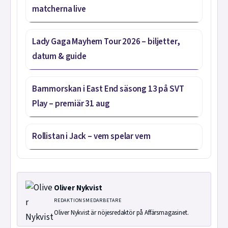
matcherna live
Lady Gaga Mayhem Tour 2026 – biljetter,
datum & guide
Barnmorskan i East End säsong 13 på SVT
Play – premiär 31 aug
Rollistan i Jack – vem spelar vem
Oliver Nykvist
REDAKTIONSMEDARBETARE
Oliver Nykvist är nöjesredaktör på Affärsmagasinet.