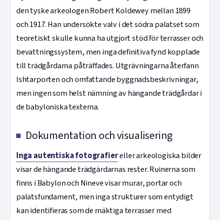
den tyske arkeologen Robert Koldewey mellan 1899
och 1917. Han undersökte valv i det södra palatset som
teoretiskt skulle kunna ha utgjort stöd för terrasser och
bevattningssystem, men inga definitiva fynd kopplade
till trädgårdarna påträffades. Utgrävningarna återfann
Ishtarporten och omfattande byggnadsbeskrivningar,
men ingen som helst nämning av hängande trädgårdar i
de babyloniska texterna.
Dokumentation och visualisering
Inga autentiska fotografier
eller arkeologiska bilder
visar de hängande trädgärdarnas rester. Ruinerna som
finns i Babylon och Nineve visar murar, portar och
palatsfundament, men inga strukturer som entydigt
kan identifieras som de mäktiga terrasser med