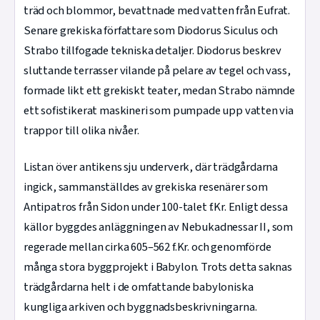
träd och blommor, bevattnade med vatten från Eufrat.
Senare grekiska författare som Diodorus Siculus och
Strabo tillfogade tekniska detaljer. Diodorus beskrev
sluttande terrasser vilande på pelare av tegel och vass,
formade likt ett grekiskt teater, medan Strabo nämnde
ett sofistikerat maskineri som pumpade upp vatten via
trappor till olika nivåer.
Listan över antikens sju underverk, där trädgårdarna
ingick, sammanställdes av grekiska resenärer som
Antipatros från Sidon under 100-talet f.Kr. Enligt dessa
källor byggdes anläggningen av Nebukadnessar II, som
regerade mellan cirka 605–562 f.Kr. och genomförde
många stora byggprojekt i Babylon. Trots detta saknas
trädgårdarna helt i de omfattande babyloniska
kungliga arkiven och byggnadsbeskrivningarna.