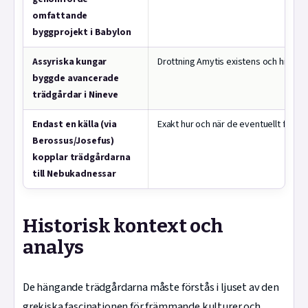
omfattande
byggprojekt i Babylon
Assyriska kungar
Drottning Amytis existens och historis
byggde avancerade
trädgårdar i Nineve
Endast en källa (via
Exakt hur och när de eventuellt först
Berossus/Josefus)
kopplar trädgårdarna
till Nebukadnessar
Historisk kontext och
analys
De hängande trädgårdarna måste förstås i ljuset av den
grekiska fascinationen för främmande kulturer och