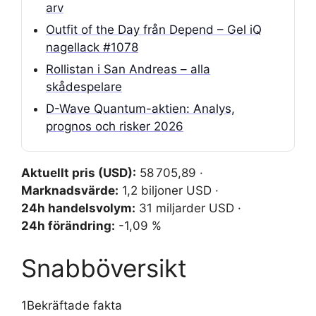
arv
Outfit of the Day från Depend – Gel iQ
nagellack #1078
Rollistan i San Andreas – alla
skådespelare
D-Wave Quantum-aktien: Analys,
prognos och risker 2026
Aktuellt pris (USD):
58 705,89 ·
Marknadsvärde:
1,2 biljoner USD ·
24h handelsvolym:
31 miljarder USD ·
24h förändring:
-1,09 %
Snabböversikt
1
Bekräftade fakta