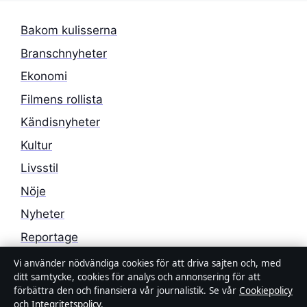
Bakom kulisserna
Branschnyheter
Ekonomi
Filmens rollista
Kändisnyheter
Kultur
Livsstil
Nöje
Nyheter
Reportage
Samhälle & reglering
Vi använder nödvändiga cookies för att driva sajten och, med
ditt samtycke, cookies för analys och annonsering för att
Spel
förbättra den och finansiera vår journalistik. Se vår
Cookiepolicy
och
Integritetspolicy
.
Sport