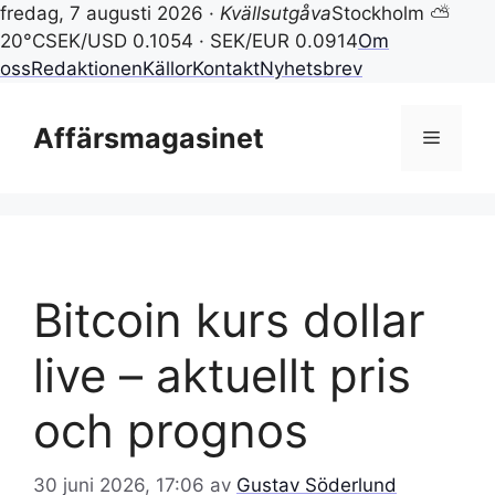
fredag, 7 augusti 2026 ·
Kvällsutgåva
Stockholm ⛅
20°C
SEK/USD 0.1054 · SEK/EUR 0.0914
Om
oss
Redaktionen
Källor
Kontakt
Nyhetsbrev
Hoppa
till
Affärsmagasinet
Meny
innehåll
Bitcoin kurs dollar
live – aktuellt pris
och prognos
30 juni 2026, 17:06
av
Gustav Söderlund