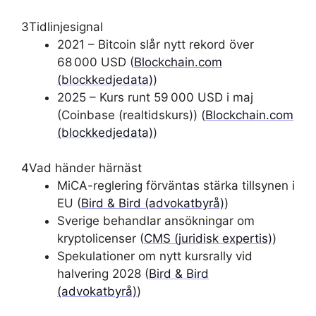
3
Tidlinjesignal
2021 – Bitcoin slår nytt rekord över
68 000 USD (
Blockchain.com
(blockkedjedata)
)
2025 – Kurs runt 59 000 USD i maj
(Coinbase (realtidskurs)) (
Blockchain.com
(blockkedjedata)
)
4
Vad händer härnäst
MiCA-reglering förväntas stärka tillsynen i
EU (
Bird & Bird (advokatbyrå)
)
Sverige behandlar ansökningar om
kryptolicenser (
CMS (juridisk expertis)
)
Spekulationer om nytt kursrally vid
halvering 2028 (
Bird & Bird
(advokatbyrå)
)