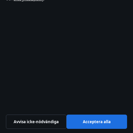
TV-rollista
© 2026 Affärsmagasinet
Affärsmagasinet
Film, tv, kultur och nöjesnyheter med tydliga bylines
och redaktionell transparens.
Hamnen Media Limited
Level 5, Neocleous House, 195 Archbishop Makarios III
Avenue
Avvisa icke-nödvändiga
Acceptera alla
Limassol 3030