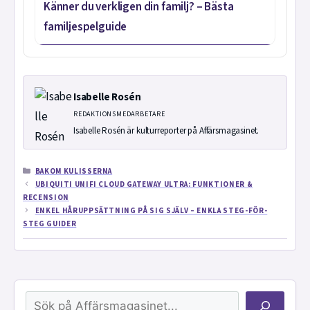
Känner du verkligen din familj? – Bästa
familjespelguide
Isabelle Rosén
REDAKTIONSMEDARBETARE
Isabelle Rosén är kulturreporter på Affärsmagasinet.
KATEGORIER
BAKOM KULISSERNA
UBIQUITI UNIFI CLOUD GATEWAY ULTRA: FUNKTIONER &
RECENSION
ENKEL HÅRUPPSÄTTNING PÅ SIG SJÄLV – ENKLA STEG-FÖR-
STEG GUIDER
Sök