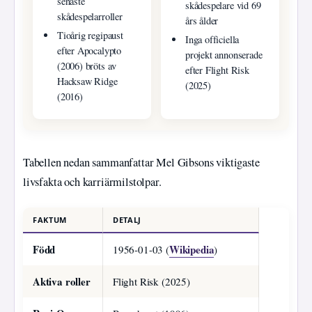
senaste
skådespelare vid 69
skådespelarroller
års ålder
Tioårig regipaust
Inga officiella
efter Apocalypto
projekt annonserade
(2006) bröts av
efter Flight Risk
Hacksaw Ridge
(2025)
(2016)
Tabellen nedan sammanfattar Mel Gibsons viktigaste
livsfakta och karriärmilstolpar.
FAKTUM
DETALJ
Född
Wikipedia
1956-01-03 (
)
Aktiva roller
Flight Risk (2025)