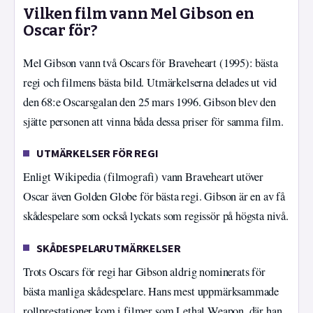
Vilken film vann Mel Gibson en
Oscar för?
Mel Gibson vann två Oscars för Braveheart (1995): bästa
regi och filmens bästa bild. Utmärkelserna delades ut vid
den 68:e Oscarsgalan den 25 mars 1996. Gibson blev den
sjätte personen att vinna båda dessa priser för samma film.
UTMÄRKELSER FÖR REGI
Enligt Wikipedia (filmografi) vann Braveheart utöver
Oscar även Golden Globe för bästa regi. Gibson är en av få
skådespelare som också lyckats som regissör på högsta nivå.
SKÅDESPELARUTMÄRKELSER
Trots Oscars för regi har Gibson aldrig nominerats för
bästa manliga skådespelare. Hans mest uppmärksammade
rollprestationer kom i filmer som Lethal Weapon, där han