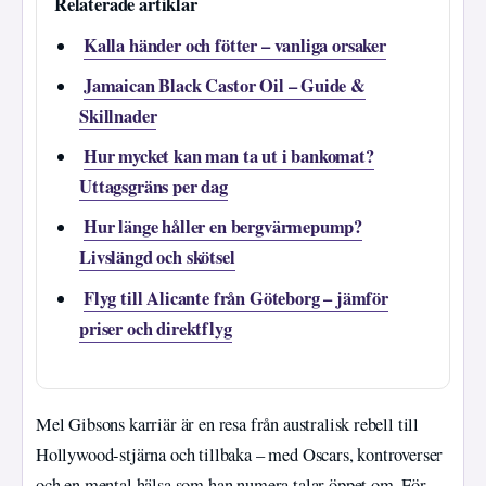
Relaterade artiklar
Kalla händer och fötter – vanliga orsaker
Jamaican Black Castor Oil – Guide &
Skillnader
Hur mycket kan man ta ut i bankomat?
Uttagsgräns per dag
Hur länge håller en bergvärmepump?
Livslängd och skötsel
Flyg till Alicante från Göteborg – jämför
priser och direktflyg
Mel Gibsons karriär är en resa från australisk rebell till
Hollywood-stjärna och tillbaka – med Oscars, kontroverser
och en mental hälsa som han numera talar öppet om. För