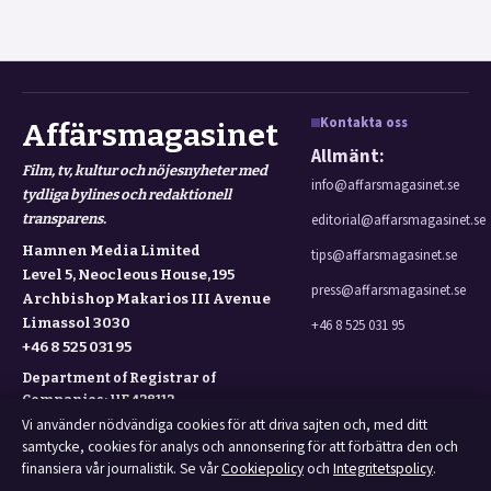
Kontakta oss
Affärsmagasinet
Allmänt:
Film, tv, kultur och nöjesnyheter med
info@affarsmagasinet.se
tydliga bylines och redaktionell
transparens.
editorial@affarsmagasinet.se
Hamnen Media Limited
tips@affarsmagasinet.se
Level 5, Neocleous House, 195
press@affarsmagasinet.se
Archbishop Makarios III Avenue
Limassol 3030
+46 8 525 031 95
+46 8 525 031 95
Department of Registrar of
Companies: HE 428112
Vi använder nödvändiga cookies för att driva sajten och, med ditt
info@affarsmagasinet.se
samtycke, cookies för analys och annonsering för att förbättra den och
finansiera vår journalistik. Se vår
Cookiepolicy
och
Integritetspolicy
.