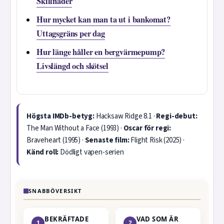
Skillnader
Hur mycket kan man ta ut i bankomat?
Uttagsgräns per dag
Hur länge håller en bergvärmepump?
Livslängd och skötsel
Högsta IMDb-betyg:
Hacksaw Ridge 8.1 ·
Regi-debut:
The Man Without a Face (1993) ·
Oscar för regi:
Braveheart (1995) ·
Senaste film:
Flight Risk (2025) ·
Känd roll:
Dödligt vapen-serien
SNABBÖVERSIKT
BEKRÄFTADE
VAD SOM ÄR
1
2