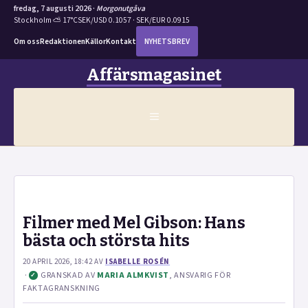
fredag, 7 augusti 2026 ·
Morgonutgåva
Stockholm ⛅ 17°C
SEK/USD 0.1057 · SEK/EUR 0.0915
Om oss
Redaktionen
Källor
Kontakt
NYHETSBREV
Hoppa
Affärsmagasinet
till
innehåll
MENY
Filmer med Mel Gibson: Hans
bästa och största hits
20 APRIL 2026, 18:42
AV
ISABELLE ROSÉN
·
GRANSKAD AV
MARIA ALMKVIST
, ANSVARIG FÖR
✓
FAKTAGRANSKNING