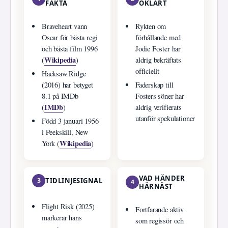
FAKTA
OKLART
Braveheart vann
Rykten om
Oscar för bästa regi
förhållande med
och bästa film 1996
Jodie Foster har
Wikipedia
(
)
aldrig bekräftats
officiellt
Hacksaw Ridge
(2016) har betyget
Faderskap till
8.1 på IMDb
Fosters söner har
IMDb
(
)
aldrig verifierats
utanför spekulationer
Född 3 januari 1956
i Peekskill, New
Wikipedia
York (
)
VAD HÄNDER
3
TIDLINJESIGNAL
4
HÄRNÄST
Flight Risk (2025)
Fortfarande aktiv
markerar hans
som regissör och