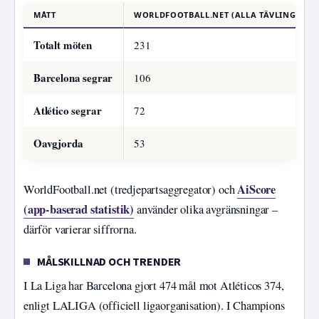
MÅTT
WORLDFOOTBALL.NET (ALLA TÄVLINGAR)
Totalt möten
231
Barcelona segrar
106
Atlético segrar
72
Oavgjorda
53
AiScore
WorldFootball.net (tredjepartsaggregator) och
(app-baserad statistik)
använder olika avgränsningar –
därför varierar siffrorna.
MÅLSKILLNAD OCH TRENDER
I La Liga har Barcelona gjort 474 mål mot Atléticos 374,
enligt LALIGA (officiell ligaorganisation). I Champions