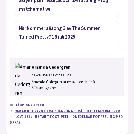
Stryktipset resultat och liverättning – följ
matcherna live
När kommer säsong 3 av The Summer I
Turned Pretty? 16 juli 2025
Amanda Cedergren
REDAKTIONSMEDARBETARE
Amanda Cedergren är redaktionschef på
Affärsmagasinet.
KATEGORIER
KÄNDISNYHETER
VAR ÄR DET VARMT I MAJ? JÄMFÖR RESMÅL OCH TEMPERATURER
LOVA SKIN INSTANT FOOT PEEL – OMEDELBAR FOTPEELING MED
SPRAY