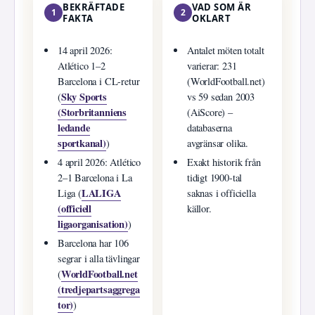
BEKRÄFTADE
VAD SOM ÄR
1
2
FAKTA
OKLART
14 april 2026:
Antalet möten totalt
Atlético 1–2
varierar: 231
Barcelona i CL-retur
(WorldFootball.net)
Sky Sports
(
vs 59 sedan 2003
(Storbritanniens
(AiScore) –
ledande
databaserna
sportkanal)
)
avgränsar olika.
4 april 2026: Atlético
Exakt historik från
2–1 Barcelona i La
tidigt 1900-tal
LALIGA
Liga (
saknas i officiella
(officiell
källor.
ligaorganisation)
)
Barcelona har 106
segrar i alla tävlingar
WorldFootball.net
(
(tredjepartsaggrega
tor)
)