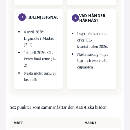
VAD HÄNDER
3
TIDLINJESIGNAL
4
HÄRNÄST
4 april 2026:
Inget inbokat möte
Ligamöte i Madrid
efter CL-
(2–1)
kvartsfinalen 2026.
14 april 2026: CL-
Nästa säsong – nya
kvartsfinal retur (1–
liga- och eventuella
2)
cupmöten.
Nästa möte: ännu ej
fastställt
Sex punkter som sammanfattar den statistiska bilden:
MÅTT
VÄRDE