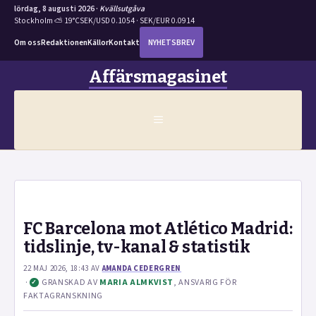
lördag, 8 augusti 2026 ·
Kvällsutgåva
Stockholm ⛅ 19°C
SEK/USD 0.1054 · SEK/EUR 0.0914
Om oss
Redaktionen
Källor
Kontakt
NYHETSBREV
Hoppa
Affärsmagasinet
till
innehåll
MENY
FC Barcelona mot Atlético Madrid:
tidslinje, tv-kanal & statistik
22 MAJ 2026, 18:43
AV
AMANDA CEDERGREN
·
GRANSKAD AV
MARIA ALMKVIST
, ANSVARIG FÖR
✓
FAKTAGRANSKNING