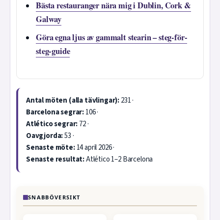
Bästa restauranger nära mig i Dublin, Cork &
Galway
Göra egna ljus av gammalt stearin – steg-för-
steg-guide
Antal möten (alla tävlingar):
231 ·
Barcelona segrar:
106 ·
Atlético segrar:
72 ·
Oavgjorda:
53 ·
Senaste möte:
14 april 2026 ·
Senaste resultat:
Atlético 1–2 Barcelona
SNABBÖVERSIKT