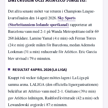
Barcelona och Atlético Madrid?
Det allra senaste mötet var returen i Champions League-
Sky Sports
kvartsfinalen den 14 april 2026.
(Storbritanniens ledande sportkanal)
rapporterar att
Barcelona vann med 2–1 på Wanda Metropolitano inför 69
268 åskådare. Lamine Yamal (4:e min) och Ferran Torres
(24:e min) gjorde målen för Barcelona, medan Ademola
Lookman (31:a min) reducerade för Atlético. Eric Garcia
blev utvisad i 79:e minuten.
RESULTAT 4 APRIL 2026 (LA LIGA)
Knappt två veckor tidigare möttes lagen i La Liga på
samma arena. LALIGA (den officiella ligaorganisationen)
bekräftar att Atlético vann med 2–1. Giuliano (39:e min)
gav Atlético ledningen, Rashford kvitterade (42:a min) och
Lewandowski avgjorde i 87:e minuten.