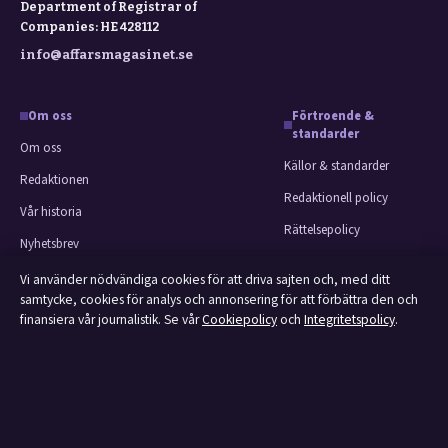
Department of Registrar of
Companies: HE 428112
info@affarsmagasinet.se
Om oss
Förtroende &
standarder
Om oss
Källor & standarder
Redaktionen
Redaktionell policy
Vår historia
Rättelsepolicy
Nyhetsbrev
Faktagranskningspolicy
Tipsa oss
Vi använder nödvändiga cookies för att driva sajten och, med ditt
Ägande & finansiering
samtycke, cookies för analys och annonsering för att förbättra den och
Kontakt
finansiera vår journalistik. Se vår
Cookiepolicy
och
Integritetspolicy
.
Integritetspolicy
RSS-flöde
Cookiepolicy
Om Affärsmagasinet i korthet