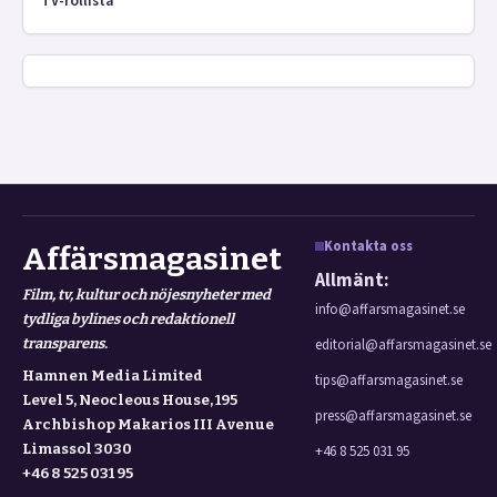
TV-rollista
Kontakta oss
Affärsmagasinet
Allmänt:
Film, tv, kultur och nöjesnyheter med
info@affarsmagasinet.se
tydliga bylines och redaktionell
transparens.
editorial@affarsmagasinet.se
Hamnen Media Limited
tips@affarsmagasinet.se
Level 5, Neocleous House, 195
press@affarsmagasinet.se
Archbishop Makarios III Avenue
Limassol 3030
+46 8 525 031 95
+46 8 525 031 95