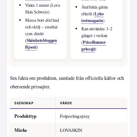
Vänta 1 minut (Lova
Återfukta gärna
Skin Schweiz)
Lyko
efteråt (
testmagasin
Massa bort död hud
)
och skölj – resultat
Kan användas 1–2
syns direkt
gånger i veckan
Skönhetsbloggen
(
PriceRunner
(
Bjooti
)
prissajt
)
Sex fakta om produkten, samlade från officiella källor och
oberoende prissajter.
EGENSKAP
VÄRDE
Produkttyp
Fotpeelingspray
Märke
LOVASKIN