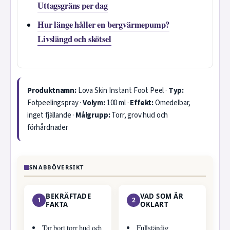
Uttagsgräns per dag
Hur länge håller en bergvärmepump?
Livslängd och skötsel
Produktnamn:
Lova Skin Instant Foot Peel ·
Typ:
Fotpeelingspray ·
Volym:
100 ml ·
Effekt:
Omedelbar,
inget fjällande ·
Målgrupp:
Torr, grov hud och
förhårdnader
SNABBÖVERSIKT
BEKRÄFTADE
VAD SOM ÄR
1
2
FAKTA
OKLART
Tar bort torr hud och
Fullständig