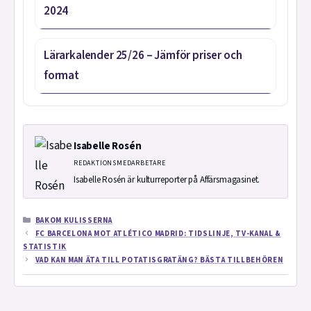
2024
Lärarkalender 25/26 – Jämför priser och
format
Isabelle Rosén
REDAKTIONSMEDARBETARE
Isabelle Rosén är kulturreporter på Affärsmagasinet.
KATEGORIER
BAKOM KULISSERNA
FC BARCELONA MOT ATLÉTICO MADRID: TIDSLINJE, TV-KANAL &
STATISTIK
VAD KAN MAN ÄTA TILL POTATISGRATÄNG? BÄSTA TILLBEHÖREN