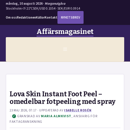
måndag, 10 augusti 2026 ·
Morgonutgåva
Stockholm ⛅ 21°C
SEK/USD 0.1054 · SEK/EUR 0.0914
Om oss
Redaktionen
Källor
Kontakt
NYHETSBREV
Hoppa
Affärsmagasinet
till
innehåll
MENY
Lova Skin Instant Foot Peel –
omedelbar fotpeeling med spray
23 MAJ 2026, 07:17
· UPPDATERAD
AV
ISABELLE ROSÉN
·
GRANSKAD AV
MARIA ALMKVIST
, ANSVARIG FÖR
✓
FAKTAGRANSKNING