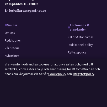
Companies: HE 428112
info@affarsmagasinet.se
Om oss
Förtroende &
standarder
Om oss
Källor & standarder
Redaktionen
Redaktionell policy
Vår historia
Rättelsepolicy
Nyhetsbrev
Faktagranskningspolicy
Tipsa oss
Vi använder nödvändiga cookies för att driva sajten och, med ditt
Ägande & finansiering
samtycke, cookies för analys och annonsering för att förbättra den och
Kontakt
finansiera vår journalistik. Se vår
Cookiepolicy
och
Integritetspolicy
.
Integritetspolicy
RSS-flöde
Cookiepolicy
Om Affärsmagasinet i korthet
Affärsmagasinet är en oberoende svensk digital utgivare med fokus på film,