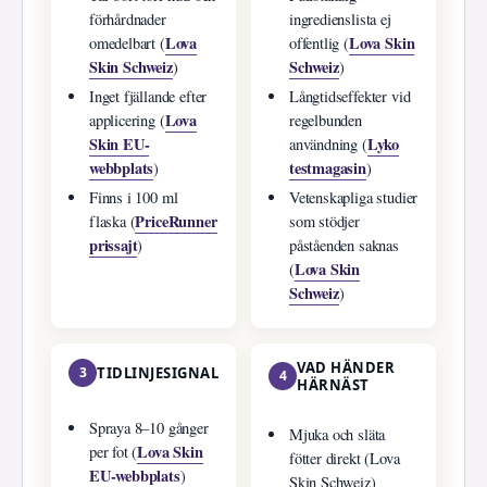
förhårdnader
ingredienslista ej
Lova
Lova Skin
omedelbart (
offentlig (
Skin Schweiz
Schweiz
)
)
Inget fjällande efter
Långtidseffekter vid
Lova
applicering (
regelbunden
Skin EU-
Lyko
användning (
webbplats
testmagasin
)
)
Finns i 100 ml
Vetenskapliga studier
PriceRunner
flaska (
som stödjer
prissajt
)
påståenden saknas
Lova Skin
(
Schweiz
)
VAD HÄNDER
3
TIDLINJESIGNAL
4
HÄRNÄST
Spraya 8–10 gånger
Mjuka och släta
Lova Skin
per fot (
fötter direkt (Lova
EU-webbplats
)
Skin Schweiz)