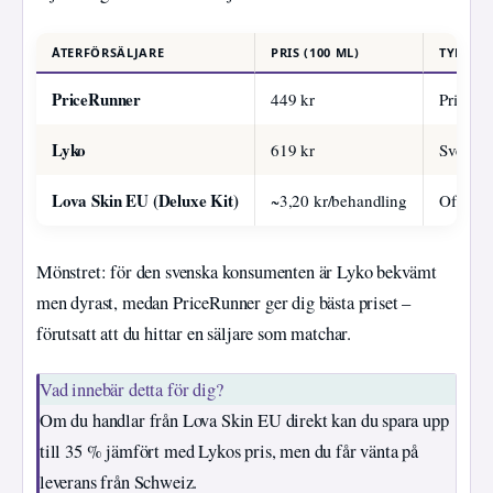
ÅTERFÖRSÄLJARE
PRIS (100 ML)
TYP
PriceRunner
449 kr
Prisjämf
Lyko
619 kr
Svensk å
Lova Skin EU (Deluxe Kit)
~3,20 kr/behandling
Officiel
Mönstret: för den svenska konsumenten är Lyko bekvämt
men dyrast, medan PriceRunner ger dig bästa priset –
förutsatt att du hittar en säljare som matchar.
Vad innebär detta för dig?
Om du handlar från Lova Skin EU direkt kan du spara upp
till 35 % jämfört med Lykos pris, men du får vänta på
leverans från Schweiz.