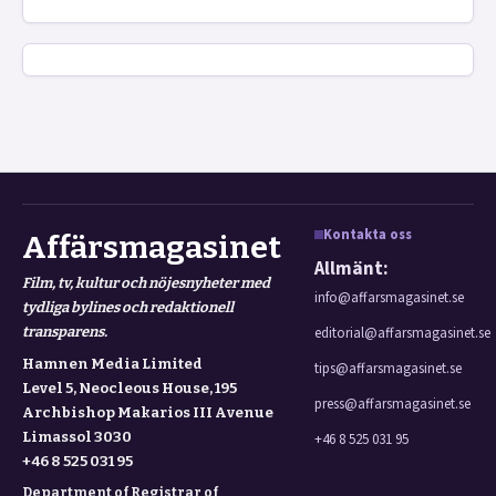
Kontakta oss
Affärsmagasinet
Allmänt:
Film, tv, kultur och nöjesnyheter med
info@affarsmagasinet.se
tydliga bylines och redaktionell
transparens.
editorial@affarsmagasinet.se
Hamnen Media Limited
tips@affarsmagasinet.se
Level 5, Neocleous House, 195
press@affarsmagasinet.se
Archbishop Makarios III Avenue
Limassol 3030
+46 8 525 031 95
+46 8 525 031 95
Department of Registrar of