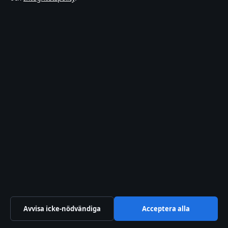
© 2026 Affärsmagasinet
Affärsmagasinet
Film, tv, kultur och nöjesnyheter med tydliga bylines
och redaktionell transparens.
Hamnen Media Limited
Level 5, Neocleous House, 195 Archbishop Makarios III
Avenue
Limassol 3030
+46 8 525 031 95
Department of Registrar of Companies: HE 428112
info@affarsmagasinet.se
Avvisa icke-nödvändiga
Acceptera alla
Kontakta oss