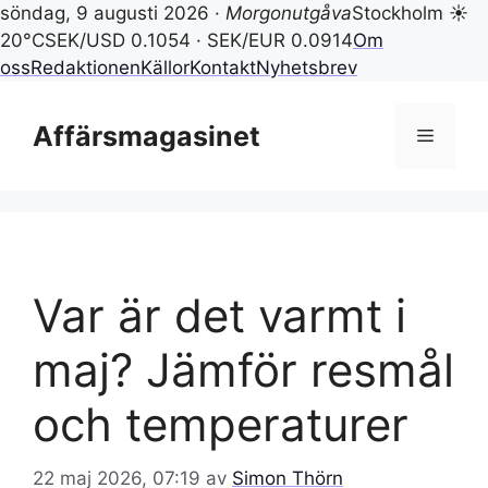
söndag, 9 augusti 2026 ·
Morgonutgåva
Stockholm ☀
20°C
SEK/USD 0.1054 · SEK/EUR 0.0914
Om
oss
Redaktionen
Källor
Kontakt
Nyhetsbrev
Hoppa
till
Affärsmagasinet
Meny
innehåll
Var är det varmt i
maj? Jämför resmål
och temperaturer
22 maj 2026, 07:19
av
Simon Thörn