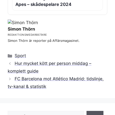
Apes – skådespelare 2024
Simon Thörn
REDAKTIONSMEDARBETARE
Simon Thörn är reporter på Affärsmagasinet.
Kategorier
Sport
Hur mycket kött per person middag –
komplett guide
FC Barcelona mot Atlético Madrid: tidslinje,
tv-kanal & statistik
Sök