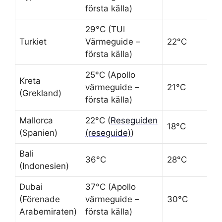
första källa)
29°C (TUI
Turkiet
Värmeguide –
22°C
första källa)
25°C (Apollo
Kreta
värmeguide –
21°C
(Grekland)
första källa)
Mallorca
22°C (
Reseguiden
18°C
(Spanien)
(reseguide)
)
Bali
36°C
28°C
(Indonesien)
Dubai
37°C (Apollo
(Förenade
värmeguide –
30°C
Arabemiraten)
första källa)