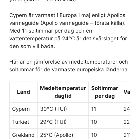
Cypern är varmast i Europa i maj enligt Apollos
värmeguide (Apollo värmeguide – första källa).
Med 11 soltimmar per dag och en
vattentemperatur på 24°C är det svårslaget för
den som vill bada.
Här är en jämförelse av medeltemperaturer och
soltimmar för de varmaste europeiska länderna.
Medeltemperatur
Soltimmar
Land
Vatte
dagtid
per dag
Cypern
30°C (TUI)
11
24°C
Turkiet
29°C (TUI)
10
22°C
Grekland
25°C (Apollo)
10
21°C