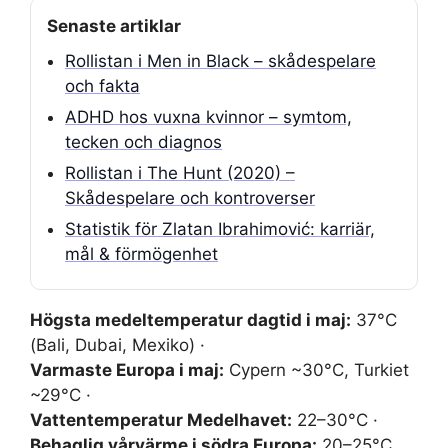
Senaste artiklar
Rollistan i Men in Black – skådespelare
och fakta
ADHD hos vuxna kvinnor – symtom,
tecken och diagnos
Rollistan i The Hunt (2020) –
Skådespelare och kontroverser
Statistik för Zlatan Ibrahimović: karriär,
mål & förmögenhet
Högsta medeltemperatur dagtid i maj:
37°C
(Bali, Dubai, Mexiko) ·
Varmaste Europa i maj:
Cypern ~30°C, Turkiet
~29°C ·
Vattentemperatur Medelhavet:
22–30°C ·
Behaglig vårvärme i södra Europa:
20–25°C