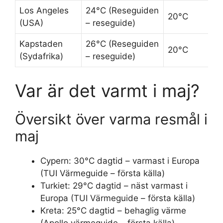
Los Angeles
24°C (Reseguiden
20°C
(USA)
– reseguide)
Kapstaden
26°C (Reseguiden
20°C
(Sydafrika)
– reseguide)
Var är det varmt i maj?
Översikt över varma resmål i
maj
Cypern: 30°C dagtid – varmast i Europa
(TUI Värmeguide – första källa)
Turkiet: 29°C dagtid – näst varmast i
Europa (TUI Värmeguide – första källa)
Kreta: 25°C dagtid – behaglig värme
(Apollo värmeguide – första källa)