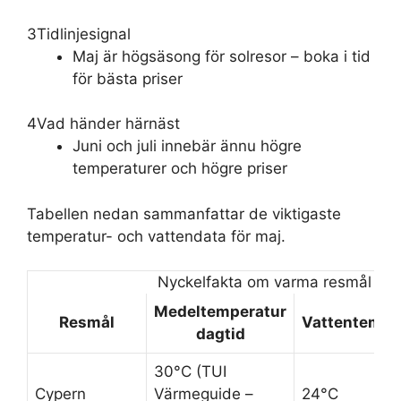
3
Tidlinjesignal
Maj är högsäsong för solresor – boka i tid
för bästa priser
4
Vad händer härnäst
Juni och juli innebär ännu högre
temperaturer och högre priser
Tabellen nedan sammanfattar de viktigaste
temperatur- och vattendata för maj.
Nyckelfakta om varma resmål i m
Medeltemperatur
Resmål
Vattentempe
dagtid
30°C (TUI
Cypern
Värmeguide –
24°C