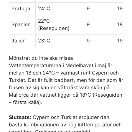
Portugal
24°C
9
19°C
22°C
Spanien
9
18°C
(Reseguiden)
Italien
23°C
9
19°C
Mönstret du inte ska missa
Vattentemperaturerna i Medelhavet i maj är
mellan 18 och 24°C – varmast runt Cypern och
Turkiet. Det är fullt badbart, men för den som är
frusen av sig kan en våtdräkt vara skön på
Mallorca där vattnet ligger på 18°C (Reseguiden
– första källa).
Slutsats:
Cypern och Turkiet erbjuder den
bästa kombinationen av hög lufttemperatur och
varmt hav. Grekland är ett utmärkt