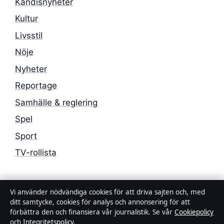
Kändisnyheter
Kultur
Livsstil
Nöje
Nyheter
Reportage
Samhälle & reglering
Spel
Sport
TV-rollista
Vi använder nödvändiga cookies för att driva sajten och, med
ditt samtycke, cookies för analys och annonsering för att
förbättra den och finansiera vår journalistik. Se vår
Cookiepolicy
och
Integritetspolicy
.