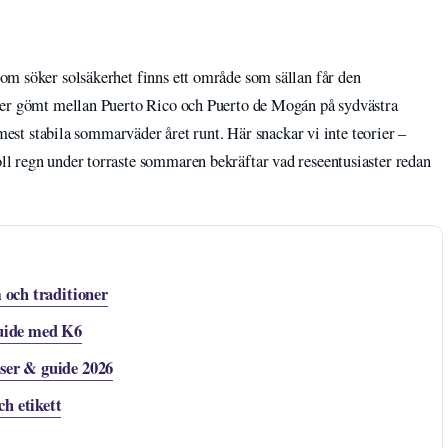
m söker solsäkerhet finns ett område som sällan får den
ger gömt mellan Puerto Rico och Puerto de Mogán på sydvästra
 mest stabila sommarväder året runt. Här snackar vi inte teorier –
ll regn under torraste sommaren bekräftar vad reseentusiaster redan
m och traditioner
guide med K6
iser & guide 2026
h etikett