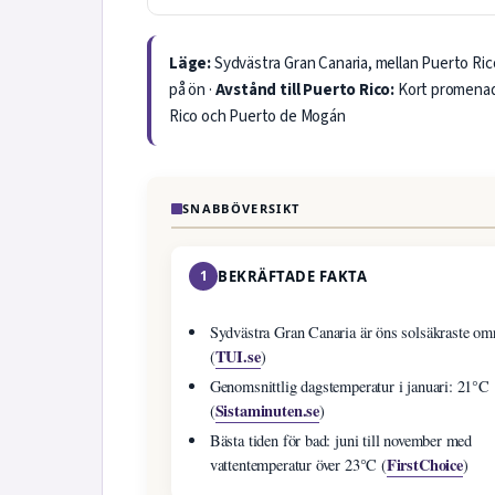
Läge:
Sydvästra Gran Canaria, mellan Puerto Ri
på ön ·
Avstånd till Puerto Rico:
Kort promenad
Rico och Puerto de Mogán
SNABBÖVERSIKT
1
BEKRÄFTADE FAKTA
Sydvästra Gran Canaria är öns solsäkraste om
TUI.se
(
)
Genomsnittlig dagstemperatur i januari: 21°C
Sistaminuten.se
(
)
Bästa tiden för bad: juni till november med
FirstChoice
vattentemperatur över 23°C (
)