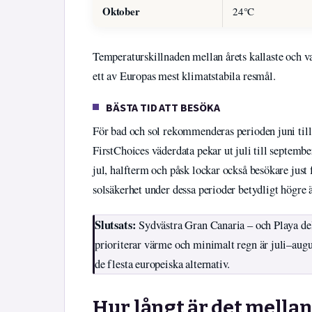
Oktober
24°C
Temperaturskillnaden mellan årets kallaste och v
ett av Europas mest klimatstabila resmål.
BÄSTA TID ATT BESÖKA
För bad och sol rekommenderas perioden juni till
FirstChoices väderdata pekar ut juli till septe
jul, halfterm och påsk lockar också besökare just
solsäkerhet under dessa perioder betydligt högre
Slutsats:
Sydvästra Gran Canaria – och Playa del 
prioriterar värme och minimalt regn är juli–aug
de flesta europeiska alternativ.
Hur långt är det mellan