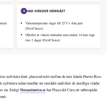
4
VAD HÄNDER HÄRNÄST
turer
Vattentemperatur stiger till 23°C+ från juni
(FirstChoice)
Oktober är våtaste månaden men endast 14 mm regn
över 2 dagar (FirstChoice)
ias sydvästra kust, placerad mitt mellan de mer kända Puerto Rico
 sydvästra sidan innebär att området undviker de nordliga vindar
Sistaminuten.se
av ön. Enligt
har Playa del Cura ett subtropiskt
runt.