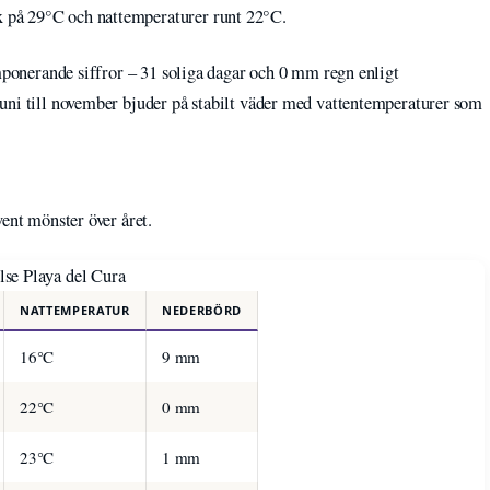
 på 29°C och nattemperaturer runt 22°C.
imponerande siffror – 31 soliga dagar och 0 mm regn enligt
uni till november bjuder på stabilt väder med vattentemperaturer som
vent mönster över året.
se Playa del Cura
NATTEMPERATUR
NEDERBÖRD
16°C
9 mm
22°C
0 mm
23°C
1 mm