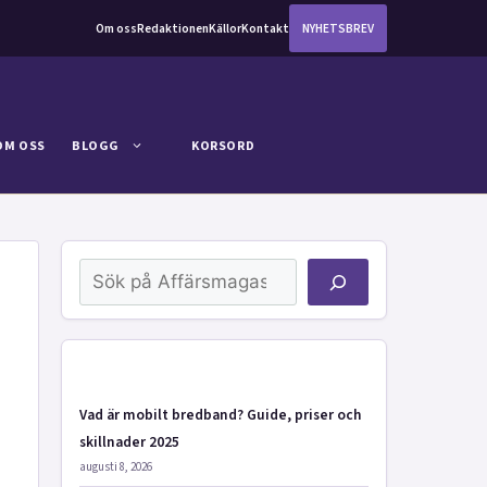
Om oss
Redaktionen
Källor
Kontakt
NYHETSBREV
OM OSS
BLOGG
KORSORD
Sök
Vad är mobilt bredband? Guide, priser och
skillnader 2025
augusti 8, 2026