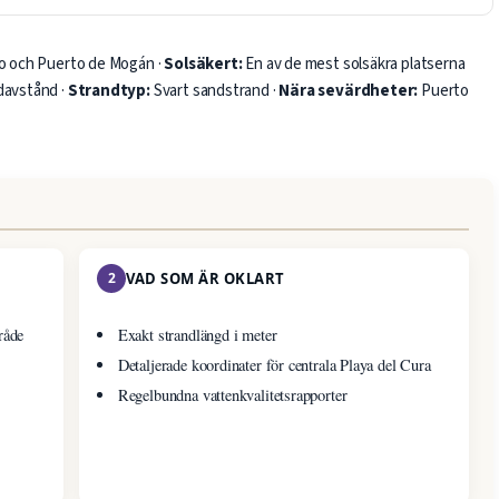
co och Puerto de Mogán ·
Solsäkert:
En av de mest solsäkra platserna
avstånd ·
Strandtyp:
Svart sandstrand ·
Nära sevärdheter:
Puerto
2
VAD SOM ÄR OKLART
råde
Exakt strandlängd i meter
Detaljerade koordinater för centrala Playa del Cura
Regelbundna vattenkvalitetsrapporter