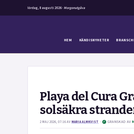
lördag, 8 augusti 2026 ·
Morgonutgåva
Hoppa
till
innehåll
HEM
KÄNDISNYHETER
BRANSCH
Playa del Cura Gr
solsäkra strand
·
GRANSKAD AV
2 MAJ 2026, 07:16
AV
MARIA ALMKVIST
✓