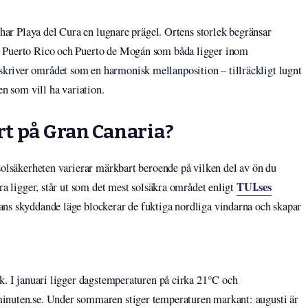
 har Playa del Cura en lugnare prägel. Ortens storlek begränsar
e Puerto Rico och Puerto de Mogán som båda ligger inom
kriver området som en harmonisk mellanposition – tillräckligt lugnt
en som vill ha variation.
rt på Gran Canaria?
solsäkerheten varierar märkbart beroende på vilken del av ön du
TUI.ses
ra ligger, står ut som det mest solsäkra området enligt
ans skyddande läge blockerar de fuktiga nordliga vindarna och skapar
k. I januari ligger dagstemperaturen på cirka 21°C och
inuten.se. Under sommaren stiger temperaturen markant: augusti är