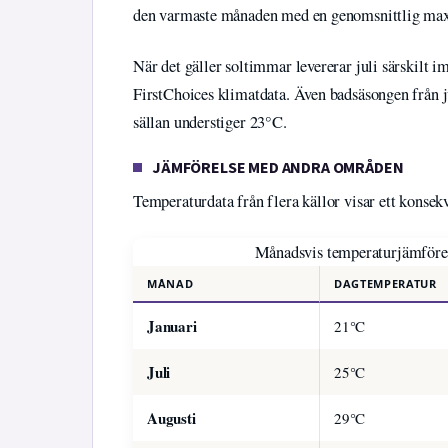
den varmaste månaden med en genomsnittlig max
När det gäller soltimmar levererar juli särskilt 
FirstChoices klimatdata. Även badsäsongen från j
sällan understiger 23°C.
JÄMFÖRELSE MED ANDRA OMRÅDEN
Temperaturdata från flera källor visar ett konsek
Månadsvis temperaturjämförel
MÅNAD
DAGTEMPERATUR
Januari
21°C
Juli
25°C
Augusti
29°C