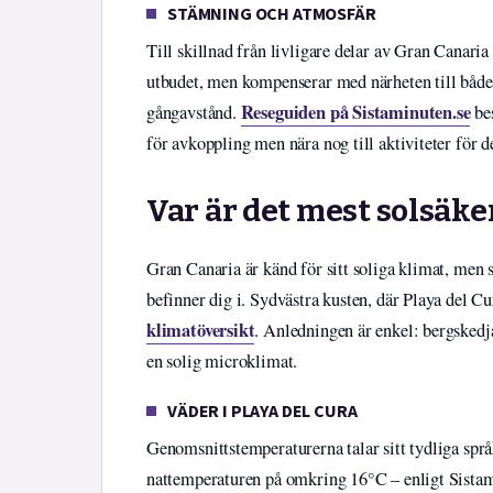
STÄMNING OCH ATMOSFÄR
Till skillnad från livligare delar av Gran Canaria
utbudet, men kompenserar med närheten till båd
Reseguiden på Sistaminuten.se
gångavstånd.
bes
för avkoppling men nära nog till aktiviteter för d
Var är det mest solsäke
Gran Canaria är känd för sitt soliga klimat, men 
befinner dig i. Sydvästra kusten, där Playa del Cu
klimatöversikt
. Anledningen är enkel: bergskedj
en solig microklimat.
VÄDER I PLAYA DEL CURA
Genomsnittstemperaturerna talar sitt tydliga språ
nattemperaturen på omkring 16°C – enligt Sistam