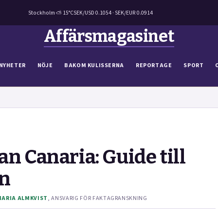
Stockholm ⛅ 15°C
SEK/USD 0.1054 · SEK/EUR 0.0914
Affärsmagasinet
NYHETER
NÖJE
BAKOM KULISSERNA
REPORTAGE
SPORT
an Canaria: Guide till
en
MARIA ALMKVIST
, ANSVARIG FÖR FAKTAGRANSKNING