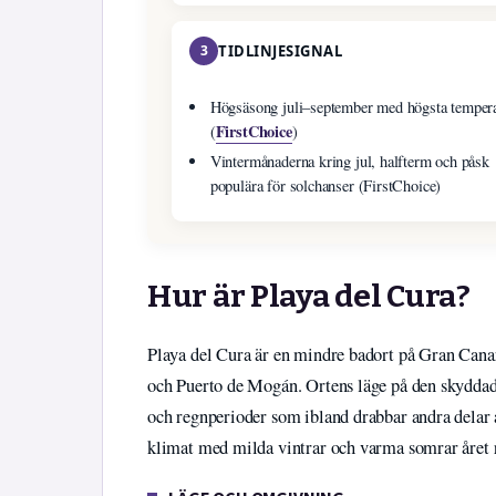
3
TIDLINJESIGNAL
Högsäsong juli–september med högsta tempera
FirstChoice
(
)
Vintermånaderna kring jul, halfterm och påsk
populära för solchanser (FirstChoice)
Hur är Playa del Cura?
Playa del Cura är en mindre badort på Gran Canar
och Puerto de Mogán. Ortens läge på den skyddade
och regnperioder som ibland drabbar andra delar 
klimat med milda vintrar och varma somrar året 