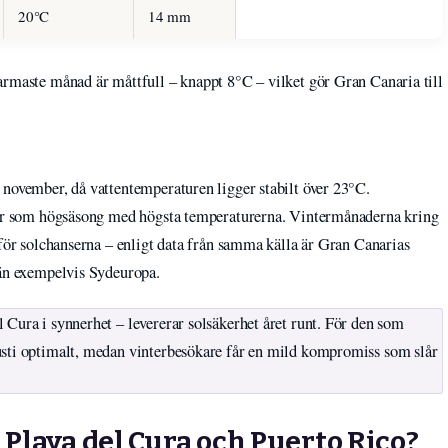
20°C
14 mm
armaste månad är måttfull – knappt 8°C – vilket gör Gran Canaria till
 november, då vattentemperaturen ligger stabilt över 23°C.
mber som högsäsong med högsta temperaturerna. Vintermånaderna kring
 för solchanserna – enligt data från samma källa är Gran Canarias
 än exempelvis Sydeuropa.
Cura i synnerhet – levererar solsäkerhet året runt. För den som
usti optimalt, medan vinterbesökare får en mild kompromiss som slår
 Playa del Cura och Puerto Rico?