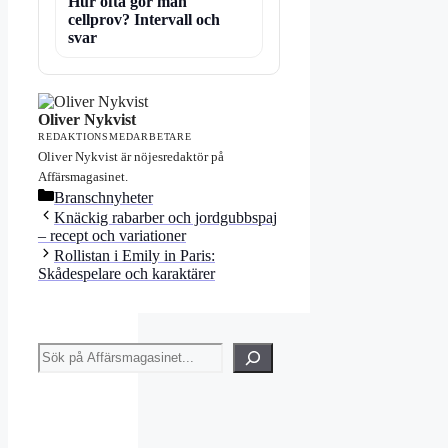
Hur ofta gör man
cellprov? Intervall och
svar
Oliver Nykvist
REDAKTIONSMEDARBETARE
Oliver Nykvist är nöjesredaktör på
Affärsmagasinet.
Kategorier
Branschnyheter
Knäckig rabarber och jordgubbspaj
– recept och variationer
Rollistan i Emily in Paris:
Skådespelare och karaktärer
Sök