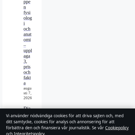
ppe
n
fysi
olog
i
och
anat
omi
–
uppl
aga
3,
pris
och
fakt
a
augu
sti 7,
2026
Dia
na,
Vi använder nödvändiga cookies för att driva sajten och, med
prin
ditt samtycke, cookies för analys och annonsering för att
sess
förbättra den och finansiera vår journalistik. Se vår
Cookiepolicy
a av
och
Integritetspolicy
.