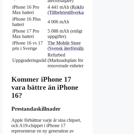
återförsäljare)
iPhone 16 Pro
4 441 mAh (
Rokform
Max batteri
(Tillbehörstillverkare)
)
iPhone 16 Plus
4 006 mAh
batteri
iPhone 17 Pro
5 088 mAh (enligt
Max batteri
uppgifter)
iPhone 16 vs 17
The Mobile Store
pris i Sverige
(Svensk återförsäljare)
Refurbed
Uppgraderingsråd
(Marknadsplats för
renoverade enheter)
Kommer iPhone 17
vara bättre än iPhone
16?
Prestandaskillnader
Apple förbättrar varje år sina chipset,
och A19-chippet i iPhone 17
representerar en ny generation av