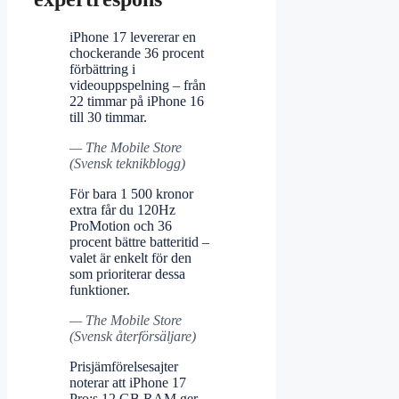
iPhone 17 levererar en
chockerande 36 procent
förbättring i
videouppspelning – från
22 timmar på iPhone 16
till 30 timmar.
— The Mobile Store
(Svensk teknikblogg)
För bara 1 500 kronor
extra får du 120Hz
ProMotion och 36
procent bättre batteritid –
valet är enkelt för den
som prioriterar dessa
funktioner.
— The Mobile Store
(Svensk återförsäljare)
Prisjämförelsesajter
noterar att iPhone 17
Pro:s 12 GB RAM ger