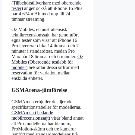
(Tillbehörstillverkare med oberoende
tester)
anger också att iPhone 16 Plus
har 4 674 mAh med upp till 24
timmar streaming.
Oz Mobiles, en australiensisk
teknikrecensionssajt, har genomfört
egna tester som visar att iPhone 16
Pro levererar cirka 14 timmar och 7
minuter i standardtest, medan Pro
Max når 18 timmar och 6 minuter.
Oz
Mobiles (Oberoende testlabb för
mobiler)
bekräftar dessa siffror med
reservation för variation mellan
enskilda enheter.
GSMArena-jämförelse
GSMArena erbjuder detaljerade
specifikationstabeller för modellerna.
GSMArena (Ledande
mobilrecensionssajt)
visar bland annat
att Pro-modellerna har titanram,
ProMotion-skärm och tre kameror
jämfört med standardmodellens två.