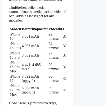
Jämförelsetabellen nedan
sammanfattar batterikapacitet, videotid
och laddningshastighet för alla
modeller.
Modell
Batterikapacitet
Videotid
Laddning
iPhone
22
3 561 mAh
30W
16
timmar
iPhone
24
4 006 mAh
30W
16 Plus
timmar
iPhone
27
3 582 mAh
30W
16 Pro
timmar
iPhone
4 441–4 685
29
16 Pro
30W
mAh
timmar
Max
iPhone
3 692 mAh
30
40W
17
(uppgift)
timmar
iPhone
5 088 mAh
39
17 Pro
40W
(uppgift)
timmar
Max
GSMArena:s jämförelseverktyg