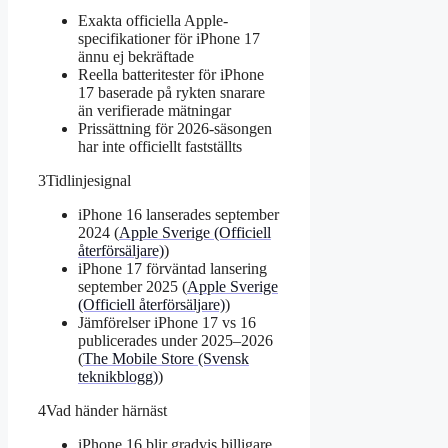
Exakta officiella Apple-
specifikationer för iPhone 17
ännu ej bekräftade
Reella batteritester för iPhone
17 baserade på rykten snarare
än verifierade mätningar
Prissättning för 2026-säsongen
har inte officiellt fastställts
3
Tidlinjesignal
iPhone 16 lanserades september
2024 (
Apple Sverige (Officiell
återförsäljare)
)
iPhone 17 förväntad lansering
september 2025 (
Apple Sverige
(Officiell återförsäljare)
)
Jämförelser iPhone 17 vs 16
publicerades under 2025–2026
(
The Mobile Store (Svensk
teknikblogg)
)
4
Vad händer härnäst
iPhone 16 blir gradvis billigare