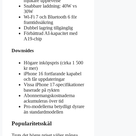
mjukare upplevelse
Snabbare laddning: 40W vs
30W
Wi-Fi 7 och Bluetooth 6 för
framtidssäkring
Dubbel lagring tillgänglig
Förbättrad AI-kapacitet med
A19-chip
Downsides
Högare inköpspris (cirka 1 500
kr mer)
iPhone 16 fortfarande kapabel
och får uppdateringar
Vissa iPhone 17-specifikationer
baserade på rykten
Abonnemangskostnaderna
ackumuleras över tid
Pro-modellerna betydligt dyrare
än standardmodellen
Popularitetsskäl
Trots det högre priset väljer många