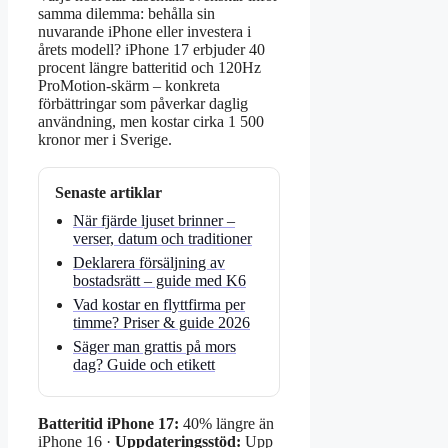
samma dilemma: behålla sin
nuvarande iPhone eller investera i
årets modell? iPhone 17 erbjuder 40
procent längre batteritid och 120Hz
ProMotion-skärm – konkreta
förbättringar som påverkar daglig
användning, men kostar cirka 1 500
kronor mer i Sverige.
Senaste artiklar
När fjärde ljuset brinner –
verser, datum och traditioner
Deklarera försäljning av
bostadsrätt – guide med K6
Vad kostar en flyttfirma per
timme? Priser & guide 2026
Säger man grattis på mors
dag? Guide och etikett
Batteritid iPhone 17:
40% längre än
iPhone 16 ·
Uppdateringsstöd:
Upp