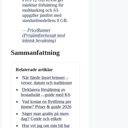
märkbar förbättring för
multitasking och AI-
uppgifter jämfört med
standardmodellens 8 GB.
—
PriceRunner
(Prisjämförelsesajt med
teknisk bevakning)
Sammanfattning
Relaterade artiklar
När fjärde ljuset brinner –
verser, datum och traditioner
Deklarera försäljning av
bostadsrätt – guide med K6
Vad kostar en flyttfirma per
timme? Priser & guide 2026
Säger man grattis på mors
dag? Guide och etikett
Hur vet jag om min bil har