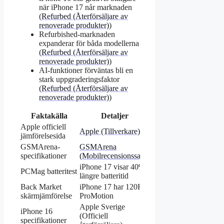
när iPhone 17 når marknaden
(
Refurbed (Återförsäljare av
renoverade produkter)
)
Refurbished-marknaden
expanderar för båda modellerna
(
Refurbed (Återförsäljare av
renoverade produkter)
)
AI-funktioner förväntas bli en
stark uppgraderingsfaktor
(
Refurbed (Återförsäljare av
renoverade produkter)
)
Faktakälla
Detaljer
Apple officiell
Apple (Tillverkare)
jämförelsesida
GSMArena-
GSMArena
specifikationer
(Mobilrecensionssajt)
iPhone 17 visar 40%
PCMag batteritest
längre batteritid
Back Market
iPhone 17 har 120Hz
skärmjämförelse
ProMotion
Apple Sverige
iPhone 16
(Officiell
specifikationer