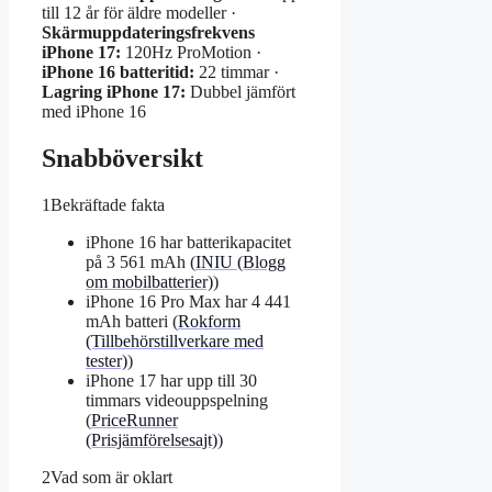
till 12 år för äldre modeller ·
Skärmuppdateringsfrekvens
iPhone 17:
120Hz ProMotion ·
iPhone 16 batteritid:
22 timmar ·
Lagring iPhone 17:
Dubbel jämfört
med iPhone 16
Snabböversikt
1
Bekräftade fakta
iPhone 16 har batterikapacitet
på 3 561 mAh (
INIU (Blogg
om mobilbatterier)
)
iPhone 16 Pro Max har 4 441
mAh batteri (
Rokform
(Tillbehörstillverkare med
tester)
)
iPhone 17 har upp till 30
timmars videouppspelning
(
PriceRunner
(Prisjämförelsesajt)
)
2
Vad som är oklart