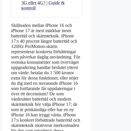
3G eller 4G? | Guide &
kontroll
Skillnaden mellan iPhone 16 och
iPhone 17 är mest märkbar inom
batteritid och skärmteknik. iPhone
17:s 40 procent längre batteritid och
120Hz ProMotion-skärm
representerar konkreta förbättringar
som påverkar daglig användning. För
svenska konsumenter som överväger
uppgradering handlar beslutet ytterst
om värde: betalar du 1 500 kronor
extra för dessa funktioner, eller nöjer
du dig med en nuvarande iPhone 16
som fortfarande får uppdateringar i
över ett decennium? De som
värdesätter batteritid och modern
skärmteknik bör välja iPhone 17; de
som är priskänsliga eller har en ny
iPhone 16 kan tryggt vänta. iPhone
17:s konkret förbättrade batteritid och
skärmteknik motiverar merkostnaden
för den som prioriterar dessa