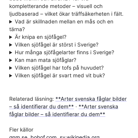
kompletterande metoder – visuell och
ljudbaserad – vilket ökar träffsäkerheten i fält.
Vad är skillnaden mellan en mås och en
tärna?
Är knipa en sjöfågel?
Vilken sjöfågel är störst i Sverige?
Hur många sjöfågelarter finns i Sverige?
Kan man mata sjöfåglar?
Vilken sjöfågel har tofs på huvudet?
Vilken sjöfågel är svart med vit buk?
Relaterad läsning:
**Arter svenska fåglar bilder
– så identifierar du dem**
·
**Arter svenska
fåglar bilder – så identifierar du dem**
Fler källor
gnm.se
,
bohof.com
,
sv.wikipedia.org
,