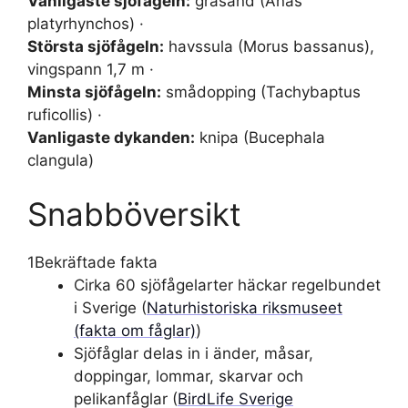
Vanligaste sjöfågeln:
gräsand (Anas
platyrhynchos) ·
Största sjöfågeln:
havssula (Morus bassanus),
vingspann 1,7 m ·
Minsta sjöfågeln:
smådopping (Tachybaptus
ruficollis) ·
Vanligaste dykanden:
knipa (Bucephala
clangula)
Snabböversikt
1
Bekräftade fakta
Cirka 60 sjöfågelarter häckar regelbundet
i Sverige (
Naturhistoriska riksmuseet
(fakta om fåglar)
)
Sjöfåglar delas in i änder, måsar,
doppingar, lommar, skarvar och
pelikanfåglar (
BirdLife Sverige