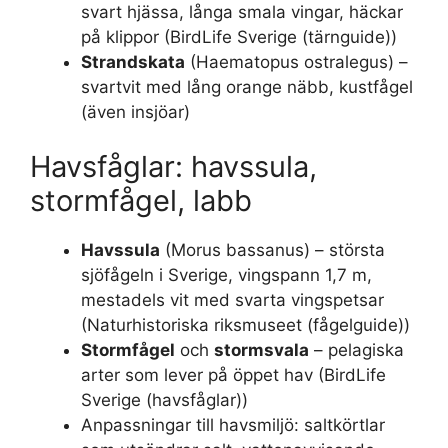
svart hjässa, långa smala vingar, häckar
på klippor (BirdLife Sverige (tärnguide))
Strandskata
(Haematopus ostralegus) –
svartvit med lång orange näbb, kustfågel
(även insjöar)
Havsfåglar: havssula,
stormfågel, labb
Havssula
(Morus bassanus) – största
sjöfågeln i Sverige, vingspann 1,7 m,
mestadels vit med svarta vingspetsar
(Naturhistoriska riksmuseet (fågelguide))
Stormfågel
och
stormsvala
– pelagiska
arter som lever på öppet hav (BirdLife
Sverige (havsfåglar))
Anpassningar till havsmiljö: saltkörtlar