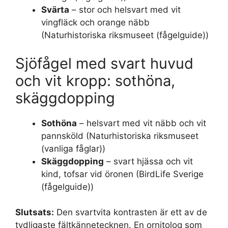
Svärta
– stor och helsvart med vit
vingfläck och orange näbb
(Naturhistoriska riksmuseet (fågelguide))
Sjöfågel med svart huvud
och vit kropp: sothöna,
skäggdopping
Sothöna
– helsvart med vit näbb och vit
pannsköld (Naturhistoriska riksmuseet
(vanliga fåglar))
Skäggdopping
– svart hjässa och vit
kind, tofsar vid öronen (BirdLife Sverige
(fågelguide))
Slutsats:
Den svartvita kontrasten är ett av de
tydligaste fältkännetecknen. En ornitolog som