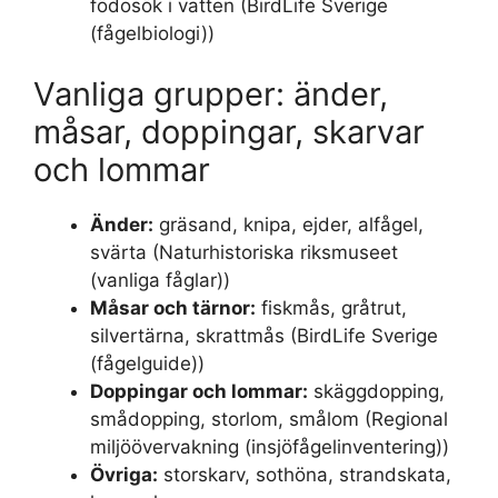
födosök i vatten (BirdLife Sverige
(fågelbiologi))
Vanliga grupper: änder,
måsar, doppingar, skarvar
och lommar
Änder:
gräsand, knipa, ejder, alfågel,
svärta (Naturhistoriska riksmuseet
(vanliga fåglar))
Måsar och tärnor:
fiskmås, gråtrut,
silvertärna, skrattmås (BirdLife Sverige
(fågelguide))
Doppingar och lommar:
skäggdopping,
smådopping, storlom, smålom (Regional
miljöövervakning (insjöfågelinventering))
Övriga:
storskarv, sothöna, strandskata,