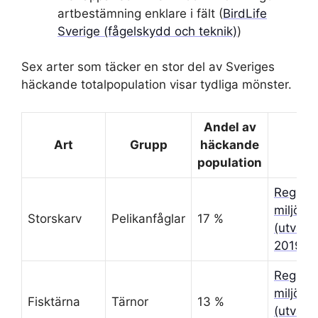
artbestämning enklare i fält (
BirdLife
Sverige (fågelskydd och teknik)
)
Sex arter som täcker en stor del av Sveriges
häckande totalpopulation visar tydliga mönster.
Andel av
Art
Grupp
häckande
K
population
Regiona
miljööv
Storskarv
Pelikanfåglar
17 %
(utvärd
2019)
Regiona
miljööv
Fisktärna
Tärnor
13 %
(utvärd