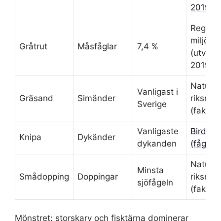
2019)
Regiona
miljööv
Gråtrut
Måsfåglar
7,4 %
(utvärd
2019)
Naturhi
Vanligast i
Gräsand
Simänder
riksmus
Sverige
(fakta 
Vanligaste
BirdLif
Knipa
Dykänder
dykanden
(fågelg
Naturhi
Minsta
Smådopping
Doppingar
riksmus
sjöfågeln
(fakta 
Mönstret: storskarv och fisktärna dominerar