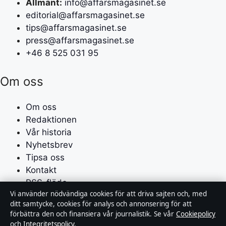
Allmänt:
info@affarsmagasinet.se
editorial@affarsmagasinet.se
tips@affarsmagasinet.se
press@affarsmagasinet.se
+46 8 525 031 95
Om oss
Om oss
Redaktionen
Vår historia
Nyhetsbrev
Tipsa oss
Kontakt
RSS-flöde
Vi använder nödvändiga cookies för att driva sajten och, med
ditt samtycke, cookies för analys och annonsering för att
Förtroende & standarder
förbättra den och finansiera vår journalistik. Se vår
Cookiepolicy
och
Integritetspolicy
.