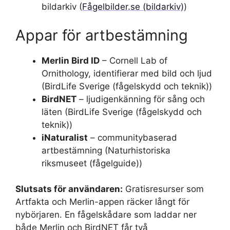
bildarkiv (
Fågelbilder.se (bildarkiv)
)
Appar för artbestämning
Merlin Bird ID
– Cornell Lab of
Ornithology, identifierar med bild och ljud
(BirdLife Sverige (fågelskydd och teknik))
BirdNET
– ljudigenkänning för sång och
läten (BirdLife Sverige (fågelskydd och
teknik))
iNaturalist
– communitybaserad
artbestämning (Naturhistoriska
riksmuseet (fågelguide))
Slutsats för användaren:
Gratisresurser som
Artfakta och Merlin-appen räcker långt för
nybörjaren. En fågelskådare som laddar ner
både Merlin och BirdNET får två