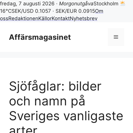
fredag, 7 augusti 2026 ·
Morgonutgåva
Stockholm
16°C
SEK/USD 0.1057 · SEK/EUR 0.0915
Om
oss
Redaktionen
Källor
Kontakt
Nyhetsbrev
Hoppa
till
Affärsmagasinet
Meny
innehåll
Sjöfåglar: bilder
och namn på
Sveriges vanligaste
arter