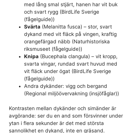
med lång smal stjärt, hanen har vit buk
och svart rygg (BirdLife Sverige
(fågelguide))
Svärta
(Melanitta fusca) – stor, svart
dykand med vit fläck på vingen, kraftig
orangefärgad näbb (Naturhistoriska
riksmuseet (fågelguide))
Knipa
(Bucephala clangula) – vit kropp,
svarta vingar, rundad svart huvud med
vit fläck under ögat (BirdLife Sverige
(fågelguide))
Andra dykänder: vigg och bergand
(Regional miljöövervakning (insjöfåglar))
Kontrasten mellan dykänder och simänder är
avgörande: ser du en and som försvinner under
ytan i flera sekunder är det med största
sannolikhet en dykand, inte en gräsand.