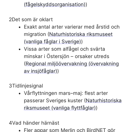
(fågelskyddsorganisation)
)
2
Det som är oklart
Exakt antal arter varierar med årstid och
migration (
Naturhistoriska riksmuseet
(vanliga fåglar i Sverige)
)
Vissa arter som alfågel och svärta
minskar i Östersjön – orsaker utreds
(
Regional miljöövervakning (övervakning
av insjöfåglar)
)
3
Tidlinjesignal
Vårflyttningen mars–maj: flest arter
passerar Sveriges kuster (
Naturhistoriska
riksmuseet (vanliga flyttfåglar)
)
4
Vad händer härnäst
Fler appar som Merlin och BirdNET gör