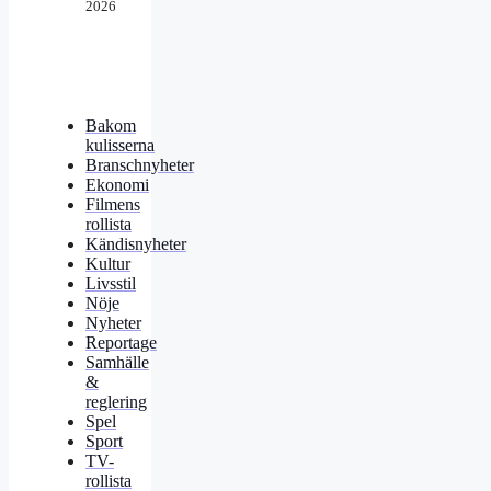
2026
Bakom
kulisserna
Branschnyheter
Ekonomi
Filmens
rollista
Kändisnyheter
Kultur
Livsstil
Nöje
Nyheter
Reportage
Samhälle
&
reglering
Spel
Sport
TV-
rollista