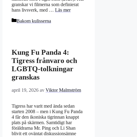
granskar vi filmerna som definierat
hans livsverk, med …
Läs mer
Kategorier
Bakom kulisserna
Kung Fu Panda 4:
Tigress frånvaro och
LGBTQ-tolkningar
granskas
april 19, 2026
av
Viktor Malmström
Tigress har varit med ända sedan
starten 2008 – men i Kung Fu Panda
4 får den ikoniska tigrinnan knappt
plats på skärmen. Samtidigt har
föräldrarna Mr. Ping och Li Shan
blivit ett oväntat diskussionsämne