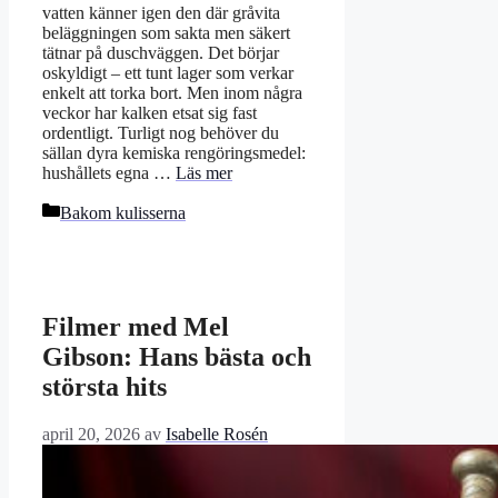
vatten känner igen den där gråvita
beläggningen som sakta men säkert
tätnar på duschväggen. Det börjar
oskyldigt – ett tunt lager som verkar
enkelt att torka bort. Men inom några
veckor har kalken etsat sig fast
ordentligt. Turligt nog behöver du
sällan dyra kemiska rengöringsmedel:
hushållets egna …
Läs mer
Kategorier
Bakom kulisserna
Filmer med Mel
Gibson: Hans bästa och
största hits
april 20, 2026
av
Isabelle Rosén