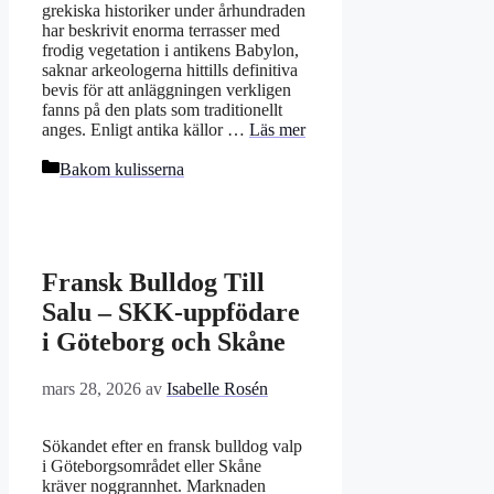
grekiska historiker under århundraden
har beskrivit enorma terrasser med
frodig vegetation i antikens Babylon,
saknar arkeologerna hittills definitiva
bevis för att anläggningen verkligen
fanns på den plats som traditionellt
anges. Enligt antika källor …
Läs mer
Kategorier
Bakom kulisserna
Fransk Bulldog Till
Salu – SKK-uppfödare
i Göteborg och Skåne
mars 28, 2026
av
Isabelle Rosén
Sökandet efter en fransk bulldog valp
i Göteborgsområdet eller Skåne
kräver noggrannhet. Marknaden