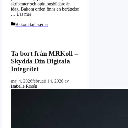
skribenter och opinionsbildare än
idag. Bakom orden finns en berättelse
…
Läs mer
Kategorier
Bakom kulisserna
Ta bort från MRKoll –
Skydda Din Digitala
Integritet
maj 4, 2026
februari 14, 2026
av
Isabelle Rosén