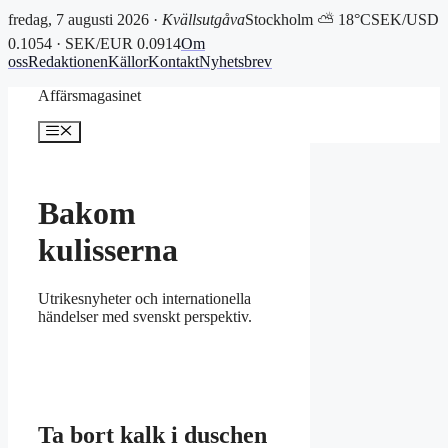
fredag, 7 augusti 2026 ·
Kvällsutgåva
Stockholm ⛅ 18°C
SEK/USD
0.1054 · SEK/EUR 0.0914
Om
oss
Redaktionen
Källor
Kontakt
Nyhetsbrev
Hoppa
Affärsmagasinet
till
innehåll
Meny
Bakom
kulisserna
Utrikesnyheter och internationella
händelser med svenskt perspektiv.
Ta bort kalk i duschen