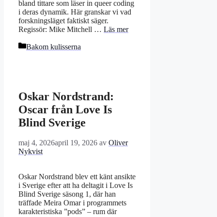
bland tittare som läser in queer coding
i deras dynamik. Här granskar vi vad
forskningsläget faktiskt säger.
Regissör: Mike Mitchell …
Läs mer
Kategorier
Bakom kulisserna
Oskar Nordstrand:
Oscar från Love Is
Blind Sverige
maj 4, 2026
april 19, 2026
av
Oliver
Nykvist
Oskar Nordstrand blev ett känt ansikte
i Sverige efter att ha deltagit i Love Is
Blind Sverige säsong 1, där han
träffade Meira Omar i programmets
karakteristiska ”pods” – rum där