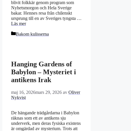
blivit folkkär genom program som
Nyhetsmorgon och Hela Sverige
bakar. Hennes resa från chilenskt
ursprung till en av Sveriges tyngsta …
Läs mer
Kategorier
Bakom kulisserna
Hanging Gardens of
Babylon – Mysteriet i
antikens Irak
maj 16, 2026
mars 29, 2026
av
Oliver
Nykvist
De hängande trädgårdarna i Babylon
räknas som ett av antikens sju
underverk, men deras fysiska existens
är omgärdad av mysterium. Trots att