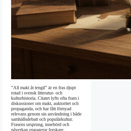
”All makt åt tengil” är en fras djupt
rotad i svensk litteratur- och
kulturhistoria. Citatet lyfts ofta fram i
diskussioner om makt, auktoritet och
propaganda, och har fått förnyad
relevans genom sin användning i både
samhällsdebatt och populärkultur.
Frasens ursprung, innebörd och
påverkan engagerar forskare,