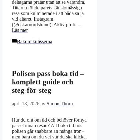
deltagarna pratar utan att se varandra.
Tittarna följde parets känslomässiga
resa som kulminerade i att båda sa ja
vid altaret. Instagram
(@oskarnordstrand): Aktiv profil …
Läs mer
Kategorier
Bakom kulisserna
Polisen pass boka tid –
komplett guide och
steg-för-steg
april 18, 2026
av
Simon Thörn
Har du ont om tid och behöver förnya
passet innan resan? Att boka tid hos
polisen går snabbare än många tror –
men bara om du vet var du ska klicka.