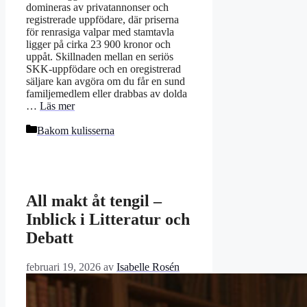
domineras av privatannonser och
registrerade uppfödare, där priserna
för renrasiga valpar med stamtavla
ligger på cirka 23 900 kronor och
uppåt. Skillnaden mellan en seriös
SKK-uppfödare och en oregistrerad
säljare kan avgöra om du får en sund
familjemedlem eller drabbas av dolda
…
Läs mer
Kategorier
Bakom kulisserna
All makt åt tengil –
Inblick i Litteratur och
Debatt
februari 19, 2026
av
Isabelle Rosén