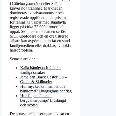
i Göteborgsområdet eller Skåne
kräver noggrannhet. Marknaden
domineras av privatannonser och
registrerade uppfödare, där priserna
för renrasiga valpar med stamtavla
ligger på cirka 23 900 kronor och
uppåt. Skillnaden mellan en seriös
SKK-uppfödare och en oregistrerad
säljare kan avgöra om du får en sund
familjemedlem eller drabbas av dolda
hälsoproblem.
Senaste artiklar
Kalla händer och fötter –
vanliga orsaker
Jamaican Black Castor Oil –
Guide & Skillnader
Hur mycket kan man ta ut i
bankomat? Uttagsgräns per dag
Hur länge håller en
bergvärmepump? Livslängd
och skötsel
De senaste annonseringarna visar ett