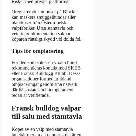
Risker med privata plattformar
Oregistrerade annonser på
Blocket
kan maskera smuggelhundar eller
blandraser från Östeuropeiska
valpfabriker. Utan stamtavla och
veterinärdokumentation saknar
köparen rättsligt skydd vid dolda fel.
Tips för omplacering
För den som söker en vuxen hund
rekommenderas kontakt med SKEB
eller Fransk Bulldogg Klubb. Dessa
organisationer förmedlar ibland
omplaceringar genom sina nätverk,
där hälsostatus och temperament
redan är verifierade.
Fransk bulldog valpar
till salu med stamtavla
Köpet av en valp med stamtavla
innebär mer än ett papper – det är en