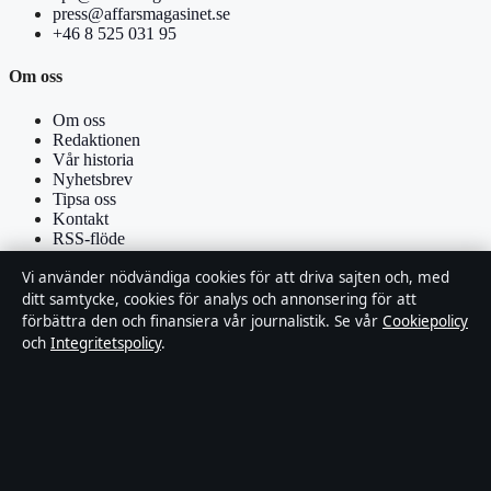
press@affarsmagasinet.se
+46 8 525 031 95
Om oss
Om oss
Redaktionen
Vår historia
Nyhetsbrev
Tipsa oss
Kontakt
RSS-flöde
Vi använder nödvändiga cookies för att driva sajten och, med
Förtroende & standarder
ditt samtycke, cookies för analys och annonsering för att
förbättra den och finansiera vår journalistik. Se vår
Cookiepolicy
Källor & standarder
och
Integritetspolicy
.
Redaktionell policy
Rättelsepolicy
Faktagranskningspolicy
Ägande & finansiering
Integritetspolicy
Cookiepolicy
Om Affärsmagasinet i korthet