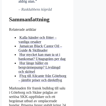
aldrig utan.”
– Rasklubbens köpråd
Sammanfattning
Relaterade artiklar
Kalla händer och fötter –
vanliga orsaker
Jamaican Black Castor Oil –
Guide & Skillnader
Hur mycket kan man ta ut i
bankomat? Uttagsgräns per dag
Hur länge håller en
bergvärmepump? Livslängd
och skötsel
Flyg till Alicante från Göteborg
– jämför priser och direktflyg
Marknaden för fransk bulldog till salu
i Göteborg och Skåne präglas av
seriösa SKK-uppfödare och ett
begränsat utbud av omplacerade
hundar. Priserna ligger stabilt kring 24