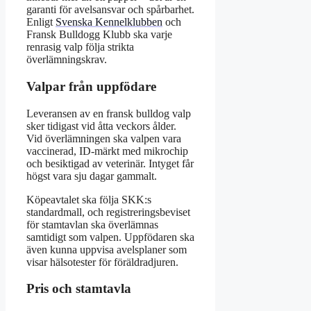
garanti för avelsansvar och spårbarhet.
Enligt
Svenska Kennelklubben
och
Fransk Bulldogg Klubb ska varje
renrasig valp följa strikta
överlämningskrav.
Valpar från uppfödare
Leveransen av en fransk bulldog valp
sker tidigast vid åtta veckors ålder.
Vid överlämningen ska valpen vara
vaccinerad, ID-märkt med mikrochip
och besiktigad av veterinär. Intyget får
högst vara sju dagar gammalt.
Köpeavtalet ska följa SKK:s
standardmall, och registreringsbeviset
för stamtavlan ska överlämnas
samtidigt som valpen. Uppfödaren ska
även kunna uppvisa avelsplaner som
visar hälsotester för föräldradjuren.
Pris och stamtavla