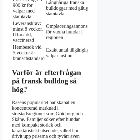
Långhåriga franska
900 kr för
bulldoggar med giltig
valpar med
stamtavla
stamtavla
Leveranskrav:
Omplaceringsannonser
minst 8 veckor,
för vuxna hundar i
ID-märkt,
regionen
vaccinerad
Hembesök vid
Exakt antal tillgängliga
5 veckor är
valpar just nu
branschstandard
Varför är efterfrågan
på fransk bulldog så
hög?
Rasens popularitet har skapat en
koncentrerad marknad i
storstadsregioner som Göteborg och
Skåne. Familjer söker efter hundar
med kompakt storlek och
karaktäristiskt utseende, vilket har
drivit upp priserna och tyvärr även