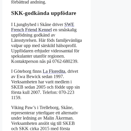
förbättrad andning.
SKK-godkända uppfödare
I Ljungbyhed i Skåne driver
SWE
French Friend Kennel
en småskalig
uppfödning godkänd av
Länsstyrelsen. Här föds familjevänliga
valpar upp med särskild hälsoprofil.
Uppfödaren erbjuder videosamtal för
spekulanter utanför regionen.
Kontaktperson nås på 0762-680239.
I Göteborg finns
La Floredita
, drivet
av Ewa Bewick sedan 1997.
Verksamheten har varit medlem i
SKEB sedan 2005 och födde upp sin
första kull 2007. Telefon: 070-223
1159.
Viking Paw’s i Trelleborg, Skåne,
representerar ytterligare ett alternativ
under ledning av Malin Åkerman.
Verksamheten anslöt sig till SKEB
och SKK cirka 2015 med första