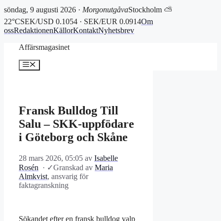
söndag, 9 augusti 2026 ·
Morgonutgåva
Stockholm ⛅
22°C
SEK/USD 0.1054 · SEK/EUR 0.0914
Om
oss
Redaktionen
Källor
Kontakt
Nyhetsbrev
Hoppa
Affärsmagasinet
till
innehåll
Meny
Fransk Bulldog Till
Salu – SKK-uppfödare
i Göteborg och Skåne
28 mars 2026, 05:05
av
Isabelle
Rosén
·
✓
Granskad av
Maria
Almkvist
, ansvarig för
faktagranskning
Sökandet efter en fransk bulldog valp