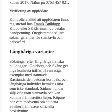
kullen 2017. Nåbar på 0763-457 021.
Verifiering av uppfödare
Kontrollera alltid att uppfödaren finns
registrerad hos
Fransk Bulldogg
Klubb
eller SKEB innan du betalar
handpenning. Oregistrerade säljare
saknar garantier för stamtavla och
hälsovård.
Långhåriga varianter
Sökningar efter långhåriga franska
bulldoggar i Göteborg och Skåne ger
inga konkreta träffar på renrasiga
exemplar med stamtavla.
Rasstandarden betonar kort päls, och
långhåriga individer betraktas ofta
som icke-standard. Sådana hundar
säljs ofta utan stamtavla och kan
komma från oseriösa linjer. Köpare
bör vara medvetna om att detta
avviker från rasens officiella
beskrivning.