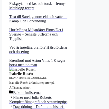
Fiskgryta med lax och torsk – Jennys
Matblogg recept
Text till Sarek genom eld och vatten –
Kamp Och Förvandling
Hur Många Miljardärer Finns Det i
Sverige – Senaste Siffrorna och
Topplista
Vad är ingefära bra för? Hälsofördelar
och dosering
Brentford mot Aston Villa: 1-0-seger
borta med tio man
Isabelle Rosén
REDAKTIONSMEDARBETARE
Isabelle Rosén är kulturreporter på
Affärsmagasinet.
Kategorier
Bakom kulisserna
Filmer med Julia Roberts –
Komplett filmografi och streamingtips
Dagstidning – Definition, historia