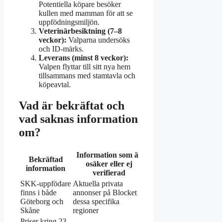
Potentiella köpare besöker
kullen med mamman för att se
uppfödningsmiljön.
Veterinärbesiktning (7–8
veckor):
Valparna undersöks
och ID-märks.
Leverans (minst 8 veckor):
Valpen flyttar till sitt nya hem
tillsammans med stamtavla och
köpeavtal.
Vad är bekräftat och
vad saknas information
om?
Information som är
Bekräftad
osäker eller ej
information
verifierad
SKK-uppfödare
Aktuella privata
finns i både
annonser på Blocket i
Göteborg och
dessa specifika
Skåne
regioner
Priser kring 23