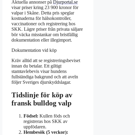
Aktuella annonser på
Djurportal.se
visar priser kring 23 900 kronor för
valpar i Skåne. Detta pris speglar
kostnaderna för hälsokontroller,
vaccinationer och registrering hos
SKK. Lägre priser från privata säljare
bör väcka misstankar om bristfällig
dokumentation eller illegimport.
Dokumentation vid köp
Kräv alltid att se registreringsbeviset
innan du betalar. Ett giltigt
stamtavlebevis visar hundens
fullständiga bakgrund och att aveln
följer Sveriges djurskyddslagar.
Tidslinje för köp av
fransk bulldog valp
Födsel:
Kullen föds och
registreras hos SKK av
uppfödaren.
Hembesök (5 veckor):