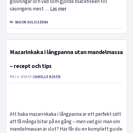
gissningar och vad som gjorde bläckfisken till
säsongens mest …
Läs mer
KATEGORIER
BAKOM KULISSERNA
Mazarinkaka i långpanna utan mandelmassa
– recept och tips
MAJ 6, 2026
AV
ISABELLE ROSÉN
Att baka mazarinkaka i långpanna är ett perfekt sätt
att få många bitar på en gång – men vad gör man om
mandelmassan är slut? Här får du en komplett guide