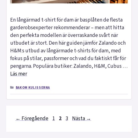
En långärmad t-shirt för dam är basplåten de flesta
garderobsexperter rekommenderar – men att hitta
den perfekta modellen är överraskande svårt när
utbudet är stort. Den här guiden jämför Zalando och
H&M:s utbud av långärmade t-shirts för dam, med
fokus på stilar, passformer och vad du faktiskt får för
pengarna. Populära butiker: Zalando, H&M, Cubus …
Läs mer
KATEGORIER
BAKOM KULISSERNA
Sida
Sida
Sida
←
Föregående
1
2
3
Nästa
→