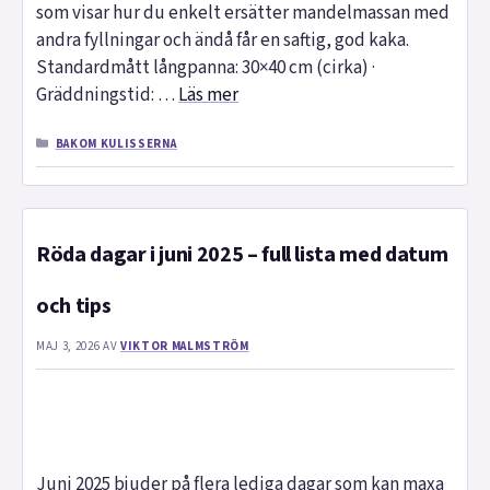
som visar hur du enkelt ersätter mandelmassan med
andra fyllningar och ändå får en saftig, god kaka.
Standardmått långpanna: 30×40 cm (cirka) ·
Gräddningstid: …
Läs mer
KATEGORIER
BAKOM KULISSERNA
Röda dagar i juni 2025 – full lista med datum
och tips
MAJ 3, 2026
AV
VIKTOR MALMSTRÖM
Juni 2025 bjuder på flera lediga dagar som kan maxa