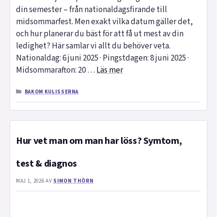
din semester – från nationaldagsfirande till
midsommarfest. Men exakt vilka datum gäller det,
och hur planerar du bäst för att få ut mest av din
ledighet? Här samlar vi allt du behöver veta.
Nationaldag: 6 juni 2025 · Pingstdagen: 8 juni 2025 ·
Midsommarafton: 20 …
Läs mer
KATEGORIER
BAKOM KULISSERNA
Hur vet man om man har löss? Symtom,
test & diagnos
MAJ 1, 2026
AV
SIMON THÖRN