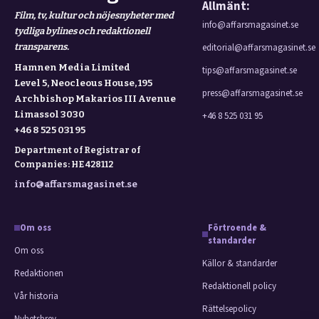
Allmänt:
Film, tv, kultur och nöjesnyheter med
info@affarsmagasinet.se
tydliga bylines och redaktionell
transparens.
editorial@affarsmagasinet.se
Hamnen Media Limited
tips@affarsmagasinet.se
Level 5, Neocleous House, 195
press@affarsmagasinet.se
Archbishop Makarios III Avenue
Limassol 3030
+46 8 525 031 95
+46 8 525 031 95
Department of Registrar of
Companies: HE 428112
info@affarsmagasinet.se
Om oss
Förtroende &
standarder
Om oss
Källor & standarder
Redaktionen
Redaktionell policy
Vår historia
Rättelsepolicy