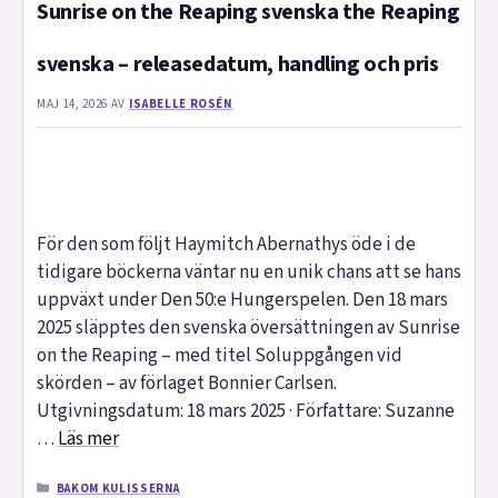
Sunrise on the Reaping svenska the Reaping
svenska – releasedatum, handling och pris
MAJ 14, 2026
AV
ISABELLE ROSÉN
För den som följt Haymitch Abernathys öde i de
tidigare böckerna väntar nu en unik chans att se hans
uppväxt under Den 50:e Hungerspelen. Den 18 mars
2025 släpptes den svenska översättningen av Sunrise
on the Reaping – med titel Soluppgången vid
skörden – av förlaget Bonnier Carlsen.
Utgivningsdatum: 18 mars 2025 · Författare: Suzanne
…
Läs mer
KATEGORIER
BAKOM KULISSERNA