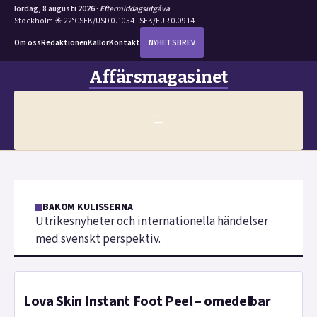
lördag, 8 augusti 2026 ·
Eftermiddagsutgåva
Stockholm ☀ 22°C
SEK/USD 0.1054 · SEK/EUR 0.0914
Om oss
Redaktionen
Källor
Kontakt
NYHETSBREV
Hoppa
Affärsmagasinet
till
innehåll
MENY
BAKOM KULISSERNA
Utrikesnyheter och internationella händelser
med svenskt perspektiv.
Lova Skin Instant Foot Peel – omedelbar