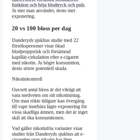
funktion och höja blodtryck och puls
.
Ju mer man använder, desto mer
exponering.
20 vs 100 bloss per dag
Danderyds sjukhus studie med 22
försökspersoner visar ökad
blodproppsrisk och försämrad
kapillär-cirkulation efter e-cigarett
med nikotin. Ju högre konsumtion,
desto större potentiell skada.
Nikotinkontroll
Oavsett antal bloss är det viktigt att
vara medveten om sitt nikotinintag.
Om man rökte tidigare kan övergång
till vape innebära lägre exponering för
vissa skadliga ämnen, men det är inget
skäl att öka konsumtionen.
Vad gäller nikotinfria varianter visar
studier från Danderyds sjukhus att e-
cigaretter utan nikotin har liten