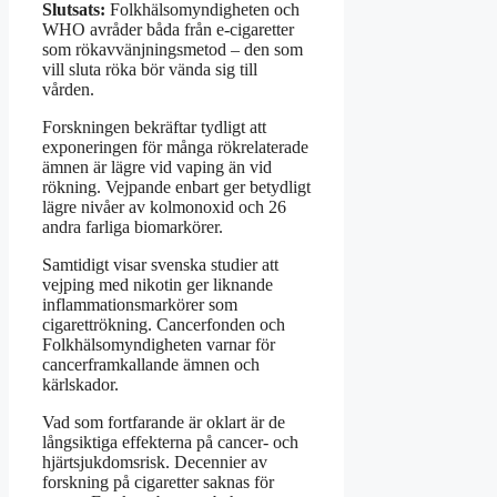
Slutsats:
Folkhälsomyndigheten och
WHO avråder båda från e-cigaretter
som rökavvänjningsmetod – den som
vill sluta röka bör vända sig till
vården.
Forskningen bekräftar tydligt att
exponeringen för många rökrelaterade
ämnen är lägre vid vaping än vid
rökning. Vejpande enbart ger betydligt
lägre nivåer av kolmonoxid och 26
andra farliga biomarkörer.
Samtidigt visar svenska studier att
vejping med nikotin ger liknande
inflammationsmarkörer som
cigarettrökning. Cancerfonden och
Folkhälsomyndigheten varnar för
cancerframkallande ämnen och
kärlskador.
Vad som fortfarande är oklart är de
långsiktiga effekterna på cancer- och
hjärtsjukdomsrisk. Decennier av
forskning på cigaretter saknas för