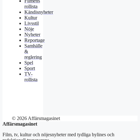
Filmens
rollista
Kändisnyheter
Kultur
Livsstil
Nöje
Nyheter
Reportage
Samhälle
&
reglering
Spel
Sport
TV-
rollista
© 2026 Affärsmagasinet
Affärsmagasinet
Film, tv, kultur och nöjesnyheter med tydliga bylines och