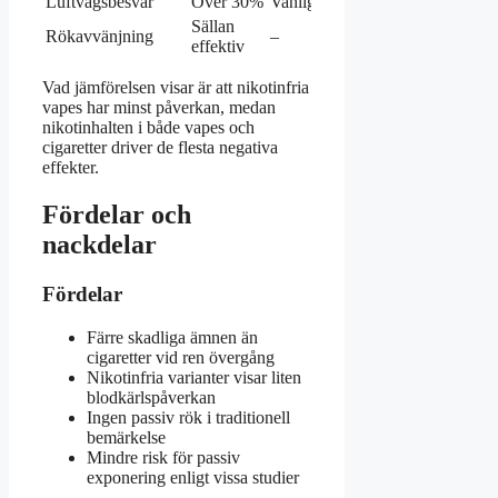
Luftvägsbesvär
Över 30%
Vanligt
Mindre
Sällan
Ej
Rökavvänjning
–
effektiv
relevant
Vad jämförelsen visar är att nikotinfria
vapes har minst påverkan, medan
nikotinhalten i både vapes och
cigaretter driver de flesta negativa
effekter.
Fördelar och
nackdelar
Fördelar
Färre skadliga ämnen än
cigaretter vid ren övergång
Nikotinfria varianter visar liten
blodkärlspåverkan
Ingen passiv rök i traditionell
bemärkelse
Mindre risk för passiv
exponering enligt vissa studier