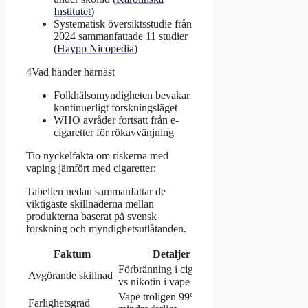
Institutet
)
Systematisk översiktsstudie från
2024 sammanfattade 11 studier
(
Haypp Nicopedia
)
4
Vad händer härnäst
Folkhälsomyndigheten bevakar
kontinuerligt forskningsläget
WHO avråder fortsatt från e-
cigaretter för rökavvänjning
Tio nyckelfakta om riskerna med
vaping jämfört med cigaretter:
Tabellen nedan sammanfattar de
viktigaste skillnaderna mellan
produkterna baserat på svensk
forskning och myndighetsutlåtanden.
Faktum
Detaljer
Förbränning i cigaretter
Avgörande skillnad
vs nikotin i vape
Vape troligen 99%
Farlighetsgrad