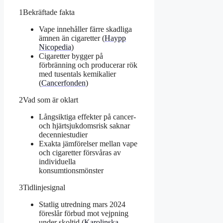
1
Bekräftade fakta
Vape innehåller färre skadliga
ämnen än cigaretter (
Haypp
Nicopedia
)
Cigaretter bygger på
förbränning och producerar rök
med tusentals kemikalier
(
Cancerfonden
)
2
Vad som är oklart
Långsiktiga effekter på cancer-
och hjärtsjukdomsrisk saknar
decenniestudier
Exakta jämförelser mellan vape
och cigaretter försvåras av
individuella
konsumtionsmönster
3
Tidlinjesignal
Statlig utredning mars 2024
föreslår förbud mot vejpning
under skoltid (
Karolinska