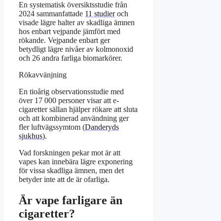
En systematisk översiktsstudie från
2024 sammanfattade
11 studier
och
visade lägre halter av skadliga ämnen
hos enbart vejpande jämfört med
rökande. Vejpande enbart ger
betydligt lägre nivåer av kolmonoxid
och 26 andra farliga biomarkörer.
Rökavvänjning
En tioårig observationsstudie med
över 17 000 personer visar att e-
cigaretter sällan hjälper rökare att sluta
och att kombinerad användning ger
fler luftvägssymtom (
Danderyds
sjukhus
).
Vad forskningen pekar mot är att
vapes kan innebära lägre exponering
för vissa skadliga ämnen, men det
betyder inte att de är ofarliga.
Är vape farligare än
cigaretter?