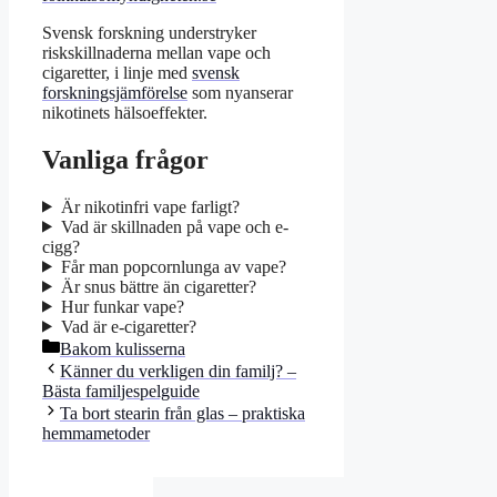
Svensk forskning understryker
riskskillnaderna mellan vape och
cigaretter, i linje med
svensk
forskningsjämförelse
som nyanserar
nikotinets hälsoeffekter.
Vanliga frågor
Är nikotinfri vape farligt?
Vad är skillnaden på vape och e-
cigg?
Får man popcornlunga av vape?
Är snus bättre än cigaretter?
Hur funkar vape?
Vad är e-cigaretter?
Kategorier
Bakom kulisserna
Känner du verkligen din familj? –
Bästa familjespelguide
Ta bort stearin från glas – praktiska
hemmametoder