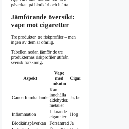
påverkan på blodkärl och hjärta.
Jämförande översikt:
vape mot cigaretter
Tre produkter, tre riskprofiler – men
ingen av dem är ofarlig.
Tabellen nedan jämför de tre
produkternas riskprofiler utifrån
svensk forskning.
Vape
Vape
Aspekt
med
Cigaretter
utan
nikotin
nikotin
Kan
innehålla
Cancerframkallande
Ja, bevisat
Okänt
aldehyder,
metaller
Liknande
Inflammation
Hög
Liten
cigaretter
Blodkärlspåverkan
Försämrad
Ja
Liten