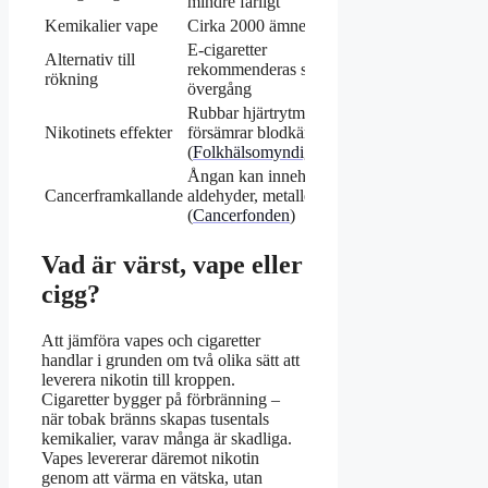
mindre farligt
Kemikalier vape
Cirka 2000 ämnen
E-cigaretter
Alternativ till
rekommenderas som
rökning
övergång
Rubbar hjärtrytm,
Nikotinets effekter
försämrar blodkärl
(
Folkhälsomyndigheten
)
Ångan kan innehålla
Cancerframkallande
aldehyder, metaller
(
Cancerfonden
)
Vad är värst, vape eller
cigg?
Att jämföra vapes och cigaretter
handlar i grunden om två olika sätt att
leverera nikotin till kroppen.
Cigaretter bygger på förbränning –
när tobak bränns skapas tusentals
kemikalier, varav många är skadliga.
Vapes levererar däremot nikotin
genom att värma en vätska, utan