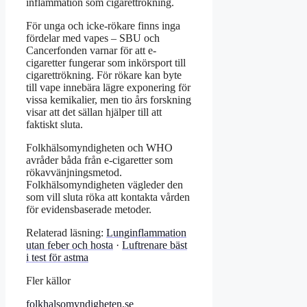
inflammation som cigarettrökning.
För unga och icke-rökare finns inga
fördelar med vapes – SBU och
Cancerfonden varnar för att e-
cigaretter fungerar som inkörsport till
cigarettrökning. För rökare kan byte
till vape innebära lägre exponering för
vissa kemikalier, men tio års forskning
visar att det sällan hjälper till att
faktiskt sluta.
Folkhälsomyndigheten och WHO
avråder båda från e-cigaretter som
rökavvänjningsmetod.
Folkhälsomyndigheten vägleder den
som vill sluta röka att kontakta vården
för evidensbaserade metoder.
Relaterad läsning:
Lunginflammation
utan feber och hosta
·
Luftrenare bäst
i test för astma
Fler källor
folkhalsomyndigheten.se