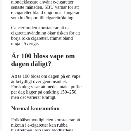
niondeklassare använt e-cigaretter
senaste månaden. SBU varnar för att
e-cigaretter bland ungdomar fungerar
som inkörsport till cigarettrökning.
Cancerfonden konstaterar att e-
cigarettanvändning ökar risken för att
börja röka cigaretter, främst bland
unga i Sverige.
Är 100 bloss vape om
dagen dåligt?
Att ta 100 bloss om dagen på en vape
är betydligt över genomsnittet.
Forskning visar att medelantalet puffar
per dag ligger på omkring 150–250,
men det varierar kraftigt.
Normal konsumtion
Folkhälsomyndigheten konstaterar att
nikotin i e-cigaretter kan
rubba
hjärtrytmen, försämra blodkärlens