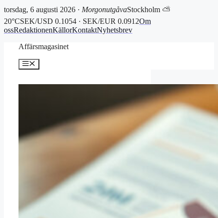
torsdag, 6 augusti 2026 ·
Morgonutgåva
Stockholm ⛅
20°C
SEK/USD 0.1054 · SEK/EUR 0.0912
Om
oss
Redaktionen
Källor
Kontakt
Nyhetsbrev
Hoppa
Affärsmagasinet
till
innehåll
Meny