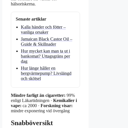
hälsoriskerna.
Senaste artiklar
Kalla händer och fötter –
vanliga orsaker
Jamaican Black Castor Oil –
Guide & Skillnader
Hur mycket kan man ta ut i
bankomat? Uttagsgräns per
dag
Hur länge håller en
bergvärmepump? Livslängd
och skötsel
Mindre farligt än cigaretter:
99%
enligt Läkartidningen ·
Kemikalier i
vape:
ca 2000 ·
Forskning visar:
mindre exponering vid övergång
Snabböversikt