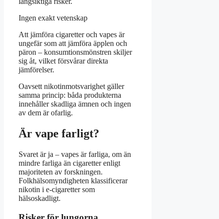
långsiktiga risker.
Ingen exakt vetenskap
Att jämföra cigaretter och vapes är
ungefär som att jämföra äpplen och
päron – konsumtionsmönstren skiljer
sig åt, vilket försvårar direkta
jämförelser.
Oavsett nikotinmotsvarighet gäller
samma princip: båda produkterna
innehåller skadliga ämnen och ingen
av dem är ofarlig.
Är vape farligt?
Svaret är ja – vapes är farliga, om än
mindre farliga än cigaretter enligt
majoriteten av forskningen.
Folkhälsomyndigheten klassificerar
nikotin i e-cigaretter som
hälsoskadligt.
Risker för lungorna