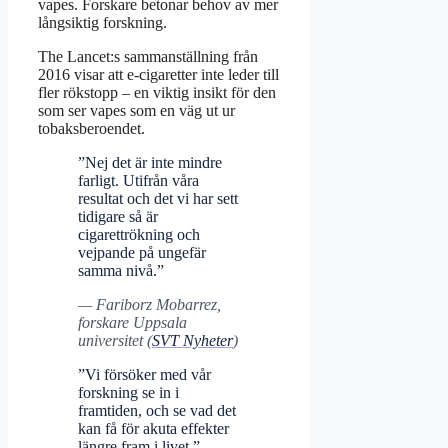
vapes. Forskare betonar behov av mer
långsiktig forskning.
The Lancet:s sammanställning från
2016 visar att e-cigaretter inte leder till
fler rökstopp – en viktig insikt för den
som ser vapes som en väg ut ur
tobaksberoendet.
”Nej det är inte mindre
farligt. Utifrån våra
resultat och det vi har sett
tidigare så är
cigarettrökning och
vejpande på ungefär
samma nivå.”
— Fariborz Mobarrez,
forskare Uppsala
universitet (
SVT Nyheter
)
”Vi försöker med vår
forskning se in i
framtiden, och se vad det
kan få för akuta effekter
längre fram i livet.”