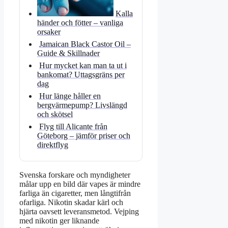
Kalla
händer och fötter – vanliga
orsaker
Jamaican Black Castor Oil –
Guide & Skillnader
Hur mycket kan man ta ut i
bankomat? Uttagsgräns per
dag
Hur länge håller en
bergvärmepump? Livslängd
och skötsel
Flyg till Alicante från
Göteborg – jämför priser och
direktflyg
Svenska forskare och myndigheter
målar upp en bild där vapes är mindre
farliga än cigaretter, men långtifrån
ofarliga. Nikotin skadar kärl och
hjärta oavsett leveransmetod. Vejping
med nikotin ger liknande