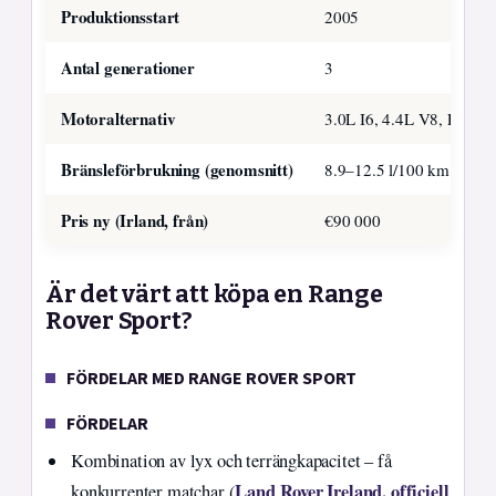
Produktionsstart
2005
Antal generationer
3
Motoralternativ
3.0L I6, 4.4L V8, PHEV
Bränsleförbrukning (genomsnitt)
8.9–12.5 l/100 km
Pris ny (Irland, från)
€90 000
Är det värt att köpa en Range
Rover Sport?
FÖRDELAR MED RANGE ROVER SPORT
FÖRDELAR
Kombination av lyx och terrängkapacitet – få
Land Rover Ireland, officiell
konkurrenter matchar (