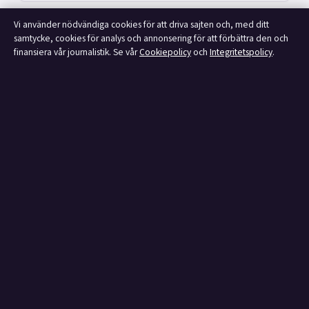
Vi använder nödvändiga cookies för att driva sajten och, med ditt
samtycke, cookies för analys och annonsering för att förbättra den och
finansiera vår journalistik. Se vår
Cookiepolicy
och
Integritetspolicy
.
D-Wave Quantum-aktien: Analys, prognos och risker 2026
augusti 7, 2026
Varför får man artros? Orsaker, kost och övningar – guide
augusti 6, 2026
Förhandla ränta bolån Swedbank – få bättre rabatt
augusti 6, 2026
Koppla lampa med sockerbit – säker guide
augusti 6, 2026
Klarrött blod från ändtarmen utan avföring – orsaker