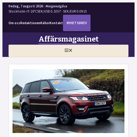
fredag, 7 augusti 2026 ·
Morgonutgåva
Stockholm ⛅ 16°C
SEK/USD 0.1057 · SEK/EUR 0.0915
Om oss
Redaktionen
Källor
Kontakt
NYHETSBREV
Hoppa
Affärsmagasinet
till
innehåll
MENY