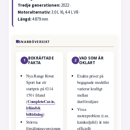
Tredje generationen:
2022 ·
Motoralternativ:
3.0 L I6, 4.4 L V8 ·
Längd:
4 879 mm
SNABBÖVERSIKT
BEKRÄFTADE
VAD SOM ÄR
1
2
FAKTA
OKLART
Nya Range Rover
Exakta priser på
Sport har ett
begagnade modeller
startpris på €114
varierar kraftigt
150 i Irland
mellan
CompleteCar.ie,
(
återförsäljare
irländsk
Vissa
biltidning
)
motorproblem (t.ex.
Största
kamkedjefel) är inte
försäljningsversionen
officiellt