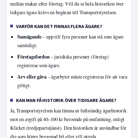
mellan makar eller företag. Vill du se hela historiken över
tidigare ägare krävs en begäran till Transportstyrelsen.
VARFÖR KAN DET FINNAS FLERA ÄGARE?
Samägande
– upp till fyra personer kan stå som ägare
samtidigt.
Företagsfordon
– juridiska personer (företag)
registreras som ägare.
Arv eller gåva
– ägarbytet måste registreras för att vara
giltigt.
KAN MAN FÅ HISTORIK ÖVER TIDIGARE ÄGARE?
Ja, Transportstyrelsen kan lämna ut fullständig ägarhistorik
mot en avgift på 40–100 kr beroende på omfattning, enligt
Klicket (tredjepartstjänst). Den historiken är användbar för
dig som köper begagnad bil eller vill utreda