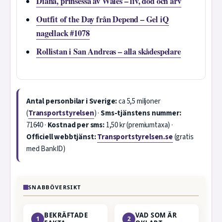
Diana, prinsessa av Wales – liv, död och arv
Outfit of the Day från Depend – Gel iQ
nagellack #1078
Rollistan i San Andreas – alla skådespelare
Antal personbilar i Sverige:
ca 5,5 miljoner
(
Transportstyrelsen
) ·
Sms-tjänstens nummer:
71640 ·
Kostnad per sms:
1,50 kr (premiumtaxa) ·
Officiell webbtjänst:
Transportstyrelsen.se
(gratis
med BankID)
SNABBÖVERSIKT
BEKRÄFTADE
VAD SOM ÄR
1
2