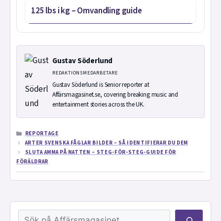
125 lbs i kg – Omvandling guide
Gustav Söderlund
REDAKTIONSMEDARBETARE
Gustav Söderlund is Senior reporter at
Affärsmagasinet.se, covering breaking music and
entertainment stories across the UK.
KATEGORIER
REPORTAGE
ARTER SVENSKA FÅGLAR BILDER – SÅ IDENTIFIERAR DU DEM
SLUTA AMMA PÅ NATTEN – STEG-FÖR-STEG-GUIDE FÖR
FÖRÄLDRAR
Sök