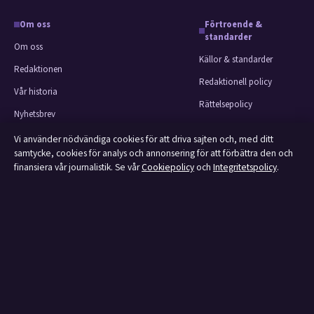
Om oss
Förtroende &
standarder
Om oss
Källor & standarder
Redaktionen
Redaktionell policy
Vår historia
Rättelsepolicy
Nyhetsbrev
Faktagranskningspolicy
Tipsa oss
Vi använder nödvändiga cookies för att driva sajten och, med ditt
Ägande & finansiering
samtycke, cookies för analys och annonsering för att förbättra den och
Kontakt
finansiera vår journalistik. Se vår
Cookiepolicy
och
Integritetspolicy
.
Integritetspolicy
RSS-flöde
Cookiepolicy
Om Affärsmagasinet i korthet
Affärsmagasinet är en oberoende svensk digital utgivare med fokus på film,
tv, kultur och nöjesnyheter. Varje artikel har en namngiven byline, granskas
av en redaktör och faktagranskas innan publicering.