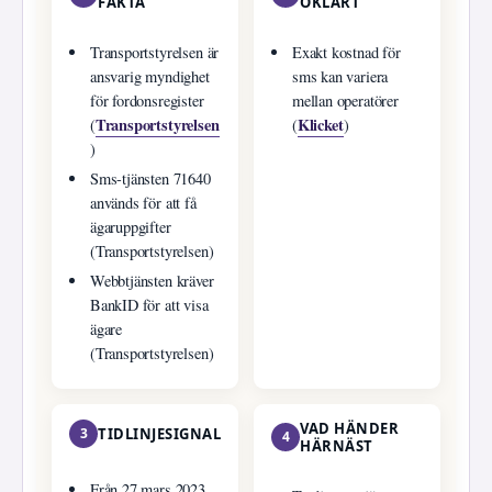
FAKTA
OKLART
Transportstyrelsen är
Exakt kostnad för
ansvarig myndighet
sms kan variera
för fordonsregister
mellan operatörer
Transportstyrelsen
Klicket
(
(
)
)
Sms-tjänsten 71640
används för att få
ägaruppgifter
(Transportstyrelsen)
Webbtjänsten kräver
BankID för att visa
ägare
(Transportstyrelsen)
VAD HÄNDER
3
TIDLINJESIGNAL
4
HÄRNÄST
Från 27 mars 2023