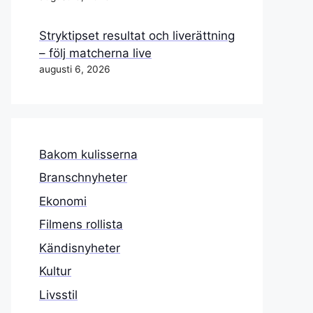
Stryktipset resultat och liverättning
– följ matcherna live
augusti 6, 2026
Bakom kulisserna
Branschnyheter
Ekonomi
Filmens rollista
Kändisnyheter
Kultur
Livsstil