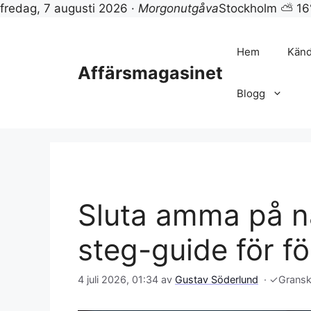
fredag, 7 augusti 2026 ·
Morgonutgåva
Stockholm ⛅ 16
Hoppa
till
Hem
Känd
innehåll
Affärsmagasinet
Blogg
Sluta amma på na
steg-guide för fö
4 juli 2026, 01:34
av
Gustav Söderlund
·
✓
Grans