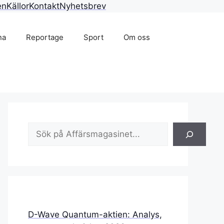
en
Källor
Kontakt
Nyhetsbrev
na
Reportage
Sport
Om oss
Sök
D-Wave Quantum-aktien: Analys,