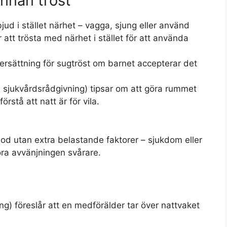
nnan tröst
bjud i stället närhet – vagga, sjung eller använd
tt trösta med närhet i stället för att använda
ersättning för sugtröst om barnet accepterar det
a sjukvårdsrådgivning) tipsar om att göra rummet
örstå att natt är för vila.
eriod utan extra belastande faktorer – sjukdom eller
ra avvänjningen svårare.
ing) föreslår att en medförälder tar över nattvaket