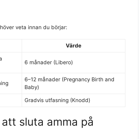
över veta innan du börjar:
Värde
a
6 månader (Libero)
6–12 månader (Pregnancy Birth and
ning
Baby)
Gradvis utfasning (Knodd)
n att sluta amma på