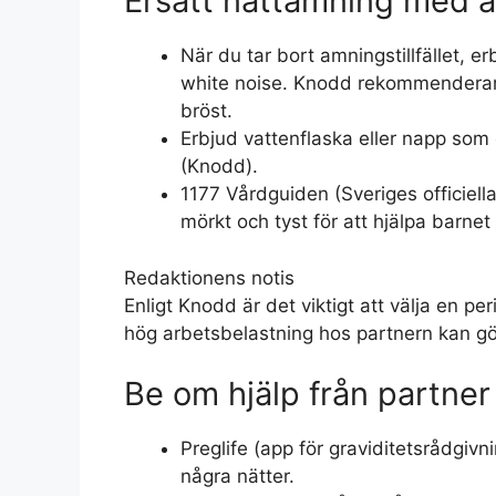
Ersätt nattamning med a
När du tar bort amningstillfället, er
white noise. Knodd rekommenderar a
bröst.
Erbjud vattenflaska eller napp som 
(Knodd).
1177 Vårdguiden (Sveriges officiell
mörkt och tyst för att hjälpa barnet f
Redaktionens notis
Enligt Knodd är det viktigt att välja en p
hög arbetsbelastning hos partnern kan gö
Be om hjälp från partner
Preglife (app för graviditetsrådgivn
några nätter.