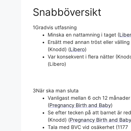
Snabböversikt
1
Gradvis utfasning
Minska en nattamning i taget (
Libe
Ersätt med annan tröst eller välling
(Knodd) (
Libero
)
Var konsekvent i flera nätter (Knod
(Libero)
3
När ska man sluta
Vanligast mellan 6 och 12 månader
(
Pregnancy Birth and Baby
)
Se efter tecken på att barnet är re
(Knodd) (
Pregnancy Birth and Bab
Tala med BVC vid osäkerhet (1177