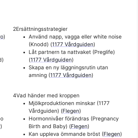
2
Ersättningsstrategier
ro
)
Använd napp, vagga eller white noise
(Knodd) (
1177 Vårdguiden
)
Låt partnern ta nattvaket (Preglife)
d)
(
1177 Vårdguiden
)
Skapa en ny läggningsrutin utan
amning (
1177 Vårdguiden
)
4
Vad händer med kroppen
Mjölkproduktionen minskar (1177
Vårdguiden) (
Flegen
)
do
Hormonnivåer förändras (Pregnancy
y
)
Birth and Baby) (
Flegen
)
Kan uppleva ömmande bröst (
Flegen
)