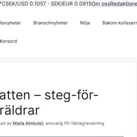
°C
SEK/USD 0.1057 · SEK/EUR 0.0915
Om oss
Redaktion
isnyheter
Branschnyheter
Nöje
Bakom kulisser
Korsord
tten – steg-för-
räldrar
kad av
Maria Almkvist
, ansvarig för faktagranskning