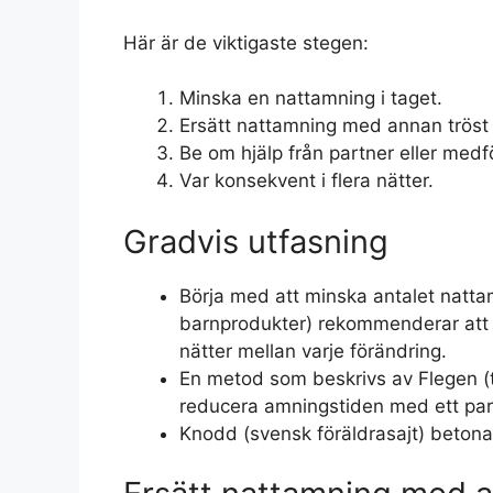
Här är de viktigaste stegen:
Minska en nattamning i taget.
Ersätt nattamning med annan tröst (
Be om hjälp från partner eller medf
Var konsekvent i flera nätter.
Gradvis utfasning
Börja med att minska antalet nattamn
barnprodukter) rekommenderar att du
nätter mellan varje förändring.
En metod som beskrivs av Flegen (ti
reducera amningstiden med ett par 
Knodd (svensk föräldrasajt) betonar a