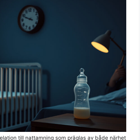
elation till nattamning som präglas av både närhet